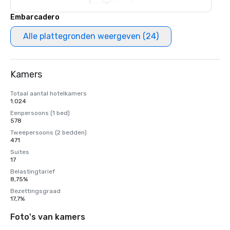
Embarcadero
Alle plattegronden weergeven (24)
Kamers
Totaal aantal hotelkamers
1.024
Eenpersoons (1 bed)
578
Tweepersoons (2 bedden)
471
Suites
17
Belastingtarief
8,75%
Bezettingsgraad
17,7%
Foto's van kamers