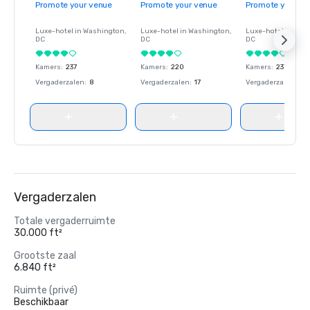
Promote your venue
Promote your venue
Promote your ve
Luxe-hotel in
Washington
,
Luxe-hotel in
Washington
,
Luxe-hotel in
Wash
DC
DC
DC
Kamers
:
237
Kamers
:
220
Kamers
:
237
Vergaderzalen
:
8
Vergaderzalen
:
17
Vergaderzalen
:
8
Vergaderzalen
Totale vergaderruimte
30.000 ft²
Grootste zaal
6.840 ft²
Ruimte (privé)
Beschikbaar