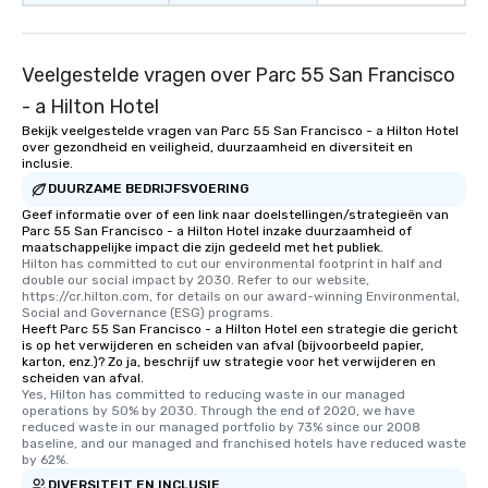
Veelgestelde vragen over Parc 55 San Francisco
- a Hilton Hotel
Bekijk veelgestelde vragen van Parc 55 San Francisco - a Hilton Hotel
over gezondheid en veiligheid, duurzaamheid en diversiteit en
inclusie.
DUURZAME BEDRIJFSVOERING
Geef informatie over of een link naar doelstellingen/strategieën van
Parc 55 San Francisco - a Hilton Hotel inzake duurzaamheid of
maatschappelijke impact die zijn gedeeld met het publiek.
Hilton has committed to cut our environmental footprint in half and 
double our social impact by 2030. Refer to our website, 
https://cr.hilton.com, for details on our award-winning Environmental, 
Social and Governance (ESG) programs.
Heeft Parc 55 San Francisco - a Hilton Hotel een strategie die gericht
is op het verwijderen en scheiden van afval (bijvoorbeeld papier,
karton, enz.)? Zo ja, beschrijf uw strategie voor het verwijderen en
scheiden van afval.
Yes, Hilton has committed to reducing waste in our managed 
operations by 50% by 2030. Through the end of 2020, we have 
reduced waste in our managed portfolio by 73% since our 2008 
baseline, and our managed and franchised hotels have reduced waste 
by 62%.
DIVERSITEIT EN INCLUSIE