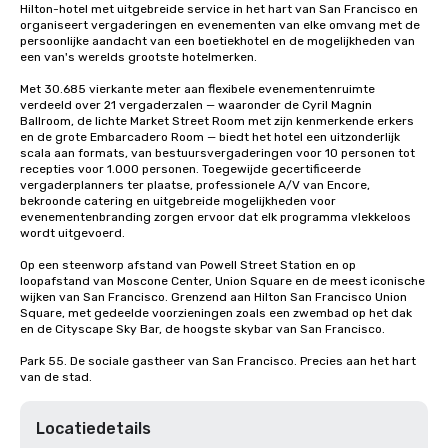
Hilton-hotel met uitgebreide service in het hart van San Francisco en 
organiseert vergaderingen en evenementen van elke omvang met de 
persoonlijke aandacht van een boetiekhotel en de mogelijkheden van 
een van's werelds grootste hotelmerken.

Met 30.685 vierkante meter aan flexibele evenementenruimte 
verdeeld over 21 vergaderzalen — waaronder de Cyril Magnin 
Ballroom, de lichte Market Street Room met zijn kenmerkende erkers 
en de grote Embarcadero Room — biedt het hotel een uitzonderlijk 
scala aan formats, van bestuursvergaderingen voor 10 personen tot 
recepties voor 1.000 personen. Toegewijde gecertificeerde 
vergaderplanners ter plaatse, professionele A/V van Encore, 
bekroonde catering en uitgebreide mogelijkheden voor 
evenementenbranding zorgen ervoor dat elk programma vlekkeloos 
wordt uitgevoerd.

Op een steenworp afstand van Powell Street Station en op 
loopafstand van Moscone Center, Union Square en de meest iconische 
wijken van San Francisco. Grenzend aan Hilton San Francisco Union 
Square, met gedeelde voorzieningen zoals een zwembad op het dak 
en de Cityscape Sky Bar, de hoogste skybar van San Francisco.

Park 55. De sociale gastheer van San Francisco. Precies aan het hart 
van de stad.
Locatiedetails