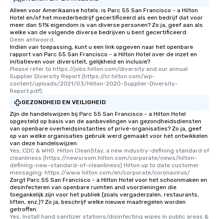
Alleen voor Amerikaanse hotels: is Parc 55 San Francisco - a Hilton
Hotel en/of het moederbedrijf gecertificeerd als een bedrijf dat voor
meer dan 51% eigendom is van diverse personen? Zo ja, geef aan als
welke van de volgende diverse bedrijven u bent gecertificeerd:
Geen antwoord.
Indien van toepassing, kunt u een link opgeven naar het openbare
rapport van Parc 55 San Francisco - a Hilton Hotel over de inzet en
initiatieven voor diversiteit, gelijkheid en inclusie?
Please refer to https://jobs.hilton.com/diversity and our annual 
Supplier Diversity Report (https://cr.hilton.com/wp-
content/uploads/2021/03/Hilton-2020-Supplier-Diversity-
Report.pdf).
GEZONDHEID EN VEILIGHEID
Zijn de handelswijzen bij Parc 55 San Francisco - a Hilton Hotel
opgesteld op basis van de aanbevelingen van gezondheidsdiensten
van openbare overheidsinstanties of privé-organisaties? Zo ja, geef
op van welke organisaties gebruik werd gemaakt voor het ontwikkelen
van deze handelswijzen.
Yes, CDC & WHO. Hilton CleanStay, a new industry-defining standard of 
cleanliness (https://newsroom.hilton.com/corporate/news/hilton-
defining-new-standard-of-cleanliness) Hilton up to date customer 
messaging: https://www.hilton.com/en/corporate/coronavirus/
Zorgt Parc 55 San Francisco - a Hilton Hotel voor het schoonmaken en
desinfecteren van openbare ruimten and voorzieningen die
toegankelijk zijn voor het publiek (zoals vergaderzalen, restaurants,
liften, enz.)? Zo ja, beschrijf welke nieuwe maatregelen worden
getroffen.
Yes, Install hand sanitizer stations/disinfecting wipes in public areas & 