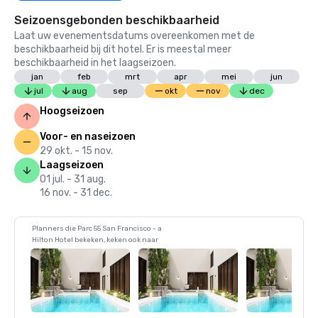
Seizoensgebonden beschikbaarheid
Laat uw evenementsdatums overeenkomen met de
beschikbaarheid bij dit hotel. Er is meestal meer
beschikbaarheid in het laagseizoen.
jan
feb
mrt
apr
mei
jun
jul
aug
sep
okt
nov
dec
Hoogseizoen
Voor- en naseizoen
29 okt. - 15 nov.
Laagseizoen
01 jul. - 31 aug.
16 nov. - 31 dec.
Planners die Parc 55 San Francisco - a
Hilton Hotel bekeken, keken ook naar