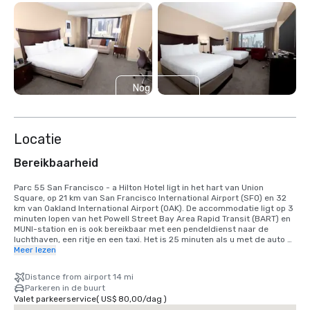
Nog 4
weergeven
Locatie
Bereikbaarheid
Parc 55 San Francisco - a Hilton Hotel ligt in het hart van Union 
Square, op 21 km van San Francisco International Airport (SFO) en 32 
km van Oakland International Airport (OAK). De accommodatie ligt op 3 
minuten lopen van het Powell Street Bay Area Rapid Transit (BART) en 
MUNI-station en is ook bereikbaar met een pendeldienst naar de 
luchthaven, een ritje en een taxi. Het is 25 minuten als u met de auto 
komt, of 40 minuten met de BART-trein. We zijn gevestigd in het Union 
Meer lezen
Square District, in het hart van het centrum van San Francisco.
Distance from airport 14 mi
Parkeren in de buurt
Valet parkeerservice
(
US$ 80,00
/
dag
)