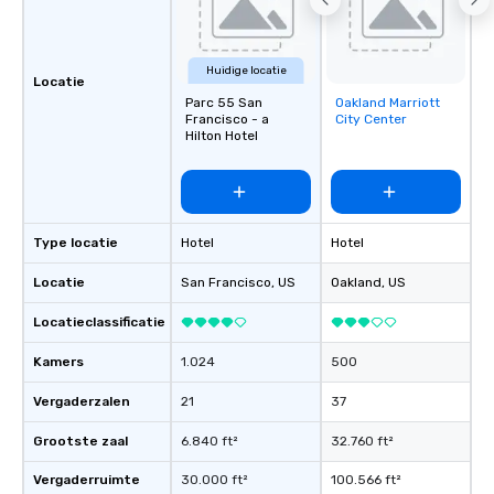
Huidige locatie
Locatie
Parc 55 San
Oakland Marriott
Removed from
Francisco - a
City Center
favorites
Hilton Hotel
Type locatie
Hotel
Hotel
Locatie
San Francisco
, US
Oakland
, US
Locatieclassificatie
Kamers
1.024
500
Vergaderzalen
21
37
Grootste zaal
6.840 ft²
32.760 ft²
Vergaderruimte
30.000 ft²
100.566 ft²