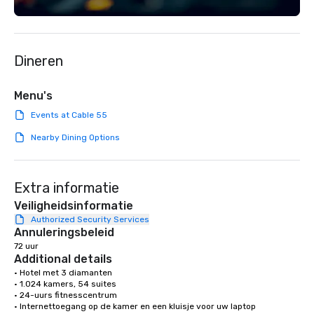
team supports clients 
Spanish, and English, 
language support avai
needed. As a Travelife
Dineren
we are committed to su
ethical business pract
responsible tourism. With experience
Menu's
across destinations lik
Events at Cable 55
Miami, Los Angeles, Sa
Las Vegas, Chicago, Na
Nearby Dining Options
New Orleans, we combin
local expertise, and t
ground support to brin
Extra informatie
life.
Veiligheidsinformatie
Authorized Security Services
Annuleringsbeleid
72 uur
Additional details
• Hotel met 3 diamanten

• 1.024 kamers, 54 suites

• 24-uurs fitnesscentrum

• Internettoegang op de kamer en een kluisje voor uw laptop
