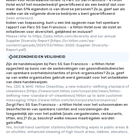
Hotel en/of het moederbedrijf gecertificeerd als een bedrijf dat voor
meer dan 51% eigendom is van diverse personen? Zo ja, geef aan als
welke van de volgende diverse bedrijven u bent gecertificeerd:
Geen antwoord.
Indien van toepassing, kunt u een link opgeven naar het openbare
rapport van Parc 55 San Francisco - a Hilton Hotel over de inzet en
initiatieven voor diversiteit, gelijkheid en inclusie?
Please refer to https://jobs.hilton.com/diversity and our annual 
Supplier Diversity Report (https://cr.hilton.com/wp-
content/uploads/2021/03/Hilton-2020-Supplier-Diversity-
Report.pdf).
GEZONDHEID EN VEILIGHEID
Zijn de handelswijzen bij Parc 55 San Francisco - a Hilton Hotel
opgesteld op basis van de aanbevelingen van gezondheidsdiensten
van openbare overheidsinstanties of privé-organisaties? Zo ja, geef
op van welke organisaties gebruik werd gemaakt voor het ontwikkelen
van deze handelswijzen.
Yes, CDC & WHO. Hilton CleanStay, a new industry-defining standard of 
cleanliness (https://newsroom.hilton.com/corporate/news/hilton-
defining-new-standard-of-cleanliness) Hilton up to date customer 
messaging: https://www.hilton.com/en/corporate/coronavirus/
Zorgt Parc 55 San Francisco - a Hilton Hotel voor het schoonmaken en
desinfecteren van openbare ruimten and voorzieningen die
toegankelijk zijn voor het publiek (zoals vergaderzalen, restaurants,
liften, enz.)? Zo ja, beschrijf welke nieuwe maatregelen worden
getroffen.
Yes, Install hand sanitizer stations/disinfecting wipes in public areas & 
on shuttles; enhanced cleaning of high touch areas, lobbies, elevators, 