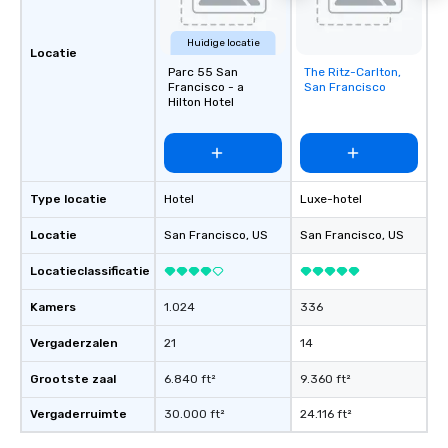
Huidige locatie
Locatie
Parc 55 San
The Ritz-Carlton,
Removed from
Francisco - a
San Francisco
favorites
Hilton Hotel
Type locatie
Hotel
Luxe-hotel
Locatie
San Francisco
, US
San Francisco
, US
Locatieclassificatie
Kamers
1.024
336
Vergaderzalen
21
14
Grootste zaal
6.840 ft²
9.360 ft²
Vergaderruimte
30.000 ft²
24.116 ft²