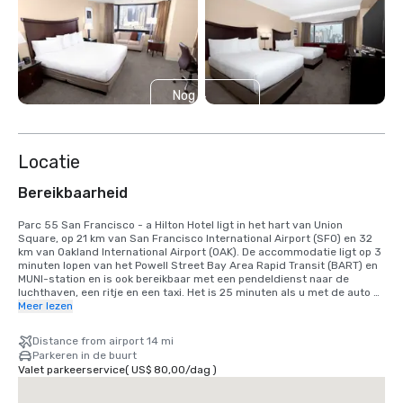
Nog 4
weergeven
Locatie
Bereikbaarheid
Parc 55 San Francisco - a Hilton Hotel ligt in het hart van Union 
Square, op 21 km van San Francisco International Airport (SFO) en 32 
km van Oakland International Airport (OAK). De accommodatie ligt op 3 
minuten lopen van het Powell Street Bay Area Rapid Transit (BART) en 
MUNI-station en is ook bereikbaar met een pendeldienst naar de 
luchthaven, een ritje en een taxi. Het is 25 minuten als u met de auto 
komt, of 40 minuten met de BART-trein. We zijn gevestigd in het Union 
Meer lezen
Square District, in het hart van het centrum van San Francisco.
Distance from airport 14 mi
Parkeren in de buurt
Valet parkeerservice
(
US$ 80,00
/
dag
)