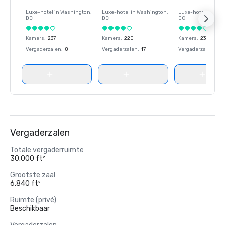
Luxe-hotel in
Washington
,
Luxe-hotel in
Washington
,
Luxe-hotel in
Wash
DC
DC
DC
Kamers
:
237
Kamers
:
220
Kamers
:
237
Vergaderzalen
:
8
Vergaderzalen
:
17
Vergaderzalen
:
8
Vergaderzalen
Totale vergaderruimte
30.000 ft²
Grootste zaal
6.840 ft²
Ruimte (privé)
Beschikbaar