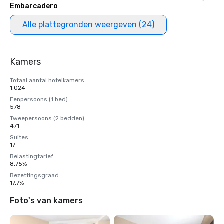
Embarcadero
Alle plattegronden weergeven (24)
Kamers
Totaal aantal hotelkamers
1.024
Eenpersoons (1 bed)
578
Tweepersoons (2 bedden)
471
Suites
17
Belastingtarief
8,75%
Bezettingsgraad
17,7%
Foto's van kamers