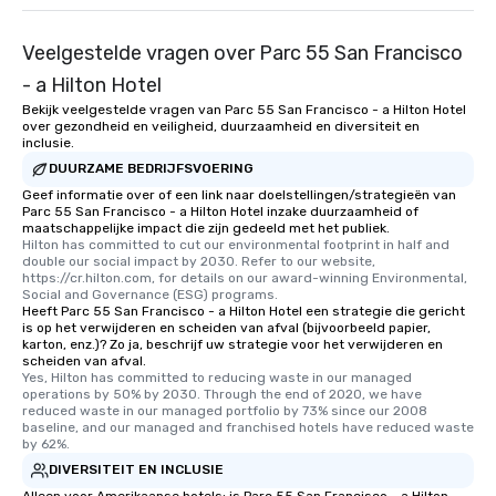
Veelgestelde vragen over Parc 55 San Francisco
- a Hilton Hotel
Bekijk veelgestelde vragen van Parc 55 San Francisco - a Hilton Hotel
over gezondheid en veiligheid, duurzaamheid en diversiteit en
inclusie.
DUURZAME BEDRIJFSVOERING
Geef informatie over of een link naar doelstellingen/strategieën van
Parc 55 San Francisco - a Hilton Hotel inzake duurzaamheid of
maatschappelijke impact die zijn gedeeld met het publiek.
Hilton has committed to cut our environmental footprint in half and 
double our social impact by 2030. Refer to our website, 
https://cr.hilton.com, for details on our award-winning Environmental, 
Social and Governance (ESG) programs.
Heeft Parc 55 San Francisco - a Hilton Hotel een strategie die gericht
is op het verwijderen en scheiden van afval (bijvoorbeeld papier,
karton, enz.)? Zo ja, beschrijf uw strategie voor het verwijderen en
scheiden van afval.
Yes, Hilton has committed to reducing waste in our managed 
operations by 50% by 2030. Through the end of 2020, we have 
reduced waste in our managed portfolio by 73% since our 2008 
baseline, and our managed and franchised hotels have reduced waste 
by 62%.
DIVERSITEIT EN INCLUSIE
Alleen voor Amerikaanse hotels: is Parc 55 San Francisco - a Hilton