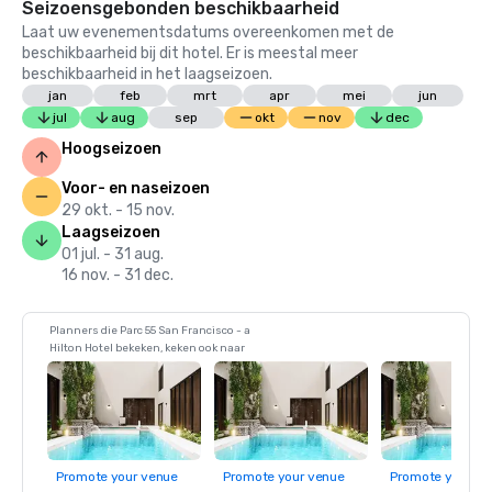
Seizoensgebonden beschikbaarheid
Laat uw evenementsdatums overeenkomen met de
beschikbaarheid bij dit hotel. Er is meestal meer
beschikbaarheid in het laagseizoen.
jan
feb
mrt
apr
mei
jun
jul
aug
sep
okt
nov
dec
Hoogseizoen
Voor- en naseizoen
29 okt. - 15 nov.
Laagseizoen
01 jul. - 31 aug.
16 nov. - 31 dec.
Planners die Parc 55 San Francisco - a
Hilton Hotel bekeken, keken ook naar
Promote your venue
Promote your venue
Promote your ve