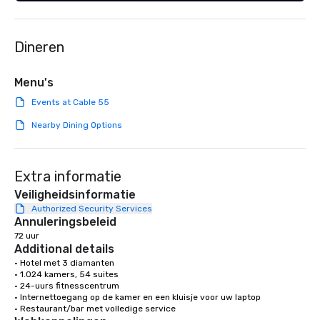
Spanish, and English, 
language support avai
needed. As a Travelife
Dineren
we are committed to su
ethical business pract
responsible tourism. With experience
Menu's
across destinations lik
Events at Cable 55
Miami, Los Angeles, Sa
Las Vegas, Chicago, Na
Nearby Dining Options
New Orleans, we combin
local expertise, and t
ground support to brin
Extra informatie
life.
Veiligheidsinformatie
Authorized Security Services
Annuleringsbeleid
72 uur
Additional details
• Hotel met 3 diamanten

• 1.024 kamers, 54 suites

• 24-uurs fitnesscentrum

• Internettoegang op de kamer en een kluisje voor uw laptop

• Restaurant/bar met volledige service