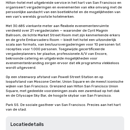
Hilton-hotel met uitgebreide service in het hart van San Francisco en 
organiseert vergaderingen en evenementen van elke omvang met de 
persoonlijke aandacht van een boetiekhotel en de mogelijkheden van 
een van's werelds grootste hotelmerken.

Met 30.685 vierkante meter aan flexibele evenementenruimte 
verdeeld over 21 vergaderzalen — waaronder de Cyril Magnin 
Ballroom, de lichte Market Street Room met zijn kenmerkende erkers 
en de grote Embarcadero Room — biedt het hotel een uitzonderlijk 
scala aan formats, van bestuursvergaderingen voor 10 personen tot 
recepties voor 1.000 personen. Toegewijde gecertificeerde 
vergaderplanners ter plaatse, professionele A/V van Encore, 
bekroonde catering en uitgebreide mogelijkheden voor 
evenementenbranding zorgen ervoor dat elk programma vlekkeloos 
wordt uitgevoerd.

Op een steenworp afstand van Powell Street Station en op 
loopafstand van Moscone Center, Union Square en de meest iconische 
wijken van San Francisco. Grenzend aan Hilton San Francisco Union 
Square, met gedeelde voorzieningen zoals een zwembad op het dak 
en de Cityscape Sky Bar, de hoogste skybar van San Francisco.

Park 55. De sociale gastheer van San Francisco. Precies aan het hart 
van de stad.
Locatiedetails