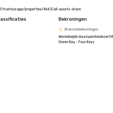
://truetour.app/properties/4663/all-assets-share
assificaties
Bekroningen
Branchebekroningen
Wereldwijde duurzaamheidscertifi
Green Key - Four Keys