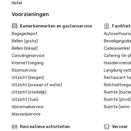
Hotel
Voorzieningen
Kamerkenmerken en gastenservice
Facilitei
Bagagedepot
Autoverhuurse
Bellen (gratis)
Beveiligingsdi
Bellen (lokaal)
Cadeauwinkel 
Conciërgeservice
Catering ter p
Internettoegang
Huisdiervriende
Roomservice
Langdurig verbl
Uitzicht (bergen)
Restaurant te
Uitzicht (oceaan of water)
Rolstoeltoegan
Uitzicht (stedelijk)
Ruimte (buite
Uitzicht (tuin)
Ruimte (privé)
Voicemailservice
Ruimte (semi-
Wasserijservice
Recreatieve activiteiten
Vervoer