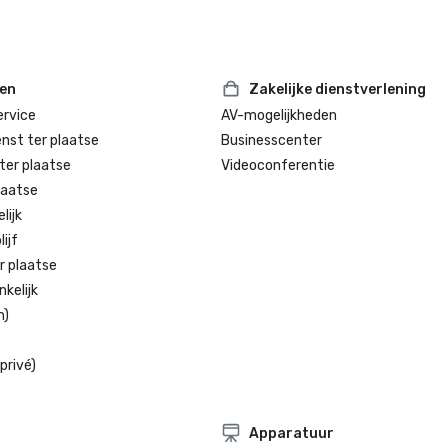
ten
Zakelijke dienstverlening
rvice
AV-mogelijkheden
enst ter plaatse
Businesscenter
ter plaatse
Videoconferentie
laatse
lijk
ijf
r plaatse
kelijk
n)
privé)
Apparatuur