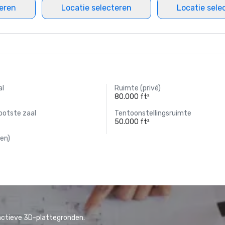
teren
Locatie selecteren
Locatie sele
al
Ruimte (privé)
80.000 ft²
ootste zaal
Tentoonstellingsruimte
50.000 ft²
en)
actieve 3D-plattegronden.