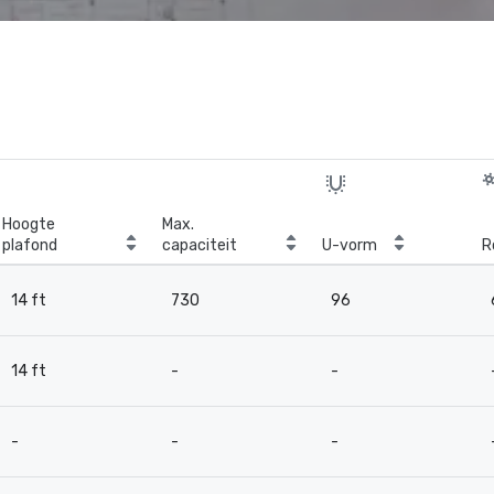
Hoogte
Max.
plafond
capaciteit
U-vorm
R
14 ft
730
96
14 ft
-
-
-
-
-