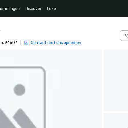
temmingen
Discover
Luxe
r
ka, 94607
|
Contact met ons opnemen