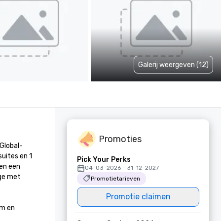
Galerij weergeven (12)
Promoties
Global-
ites en 1 
Pick Your Perks
en een 
04-03-2026 - 31-12-2027
ge met 
Promotietarieven
Promotie claimen
m en 