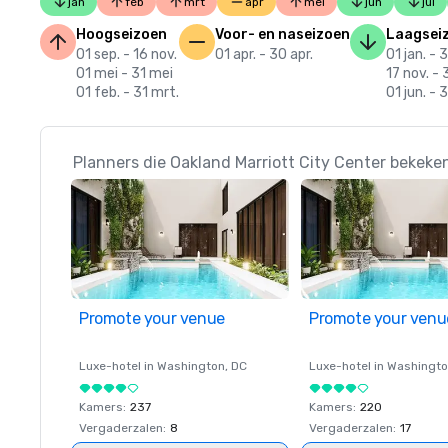
jan
feb
mrt
apr
mei
jun
jul
Hoogseizoen
Voor- en naseizoen
Laagsei
01 sep. - 16 nov.
01 apr. - 30 apr.
01 jan. - 3
01 mei - 31 mei
17 nov. - 
01 feb. - 31 mrt.
01 jun. - 
Planners die Oakland Marriott City Center bekeke
Promote your venue
Promote your venu
Luxe-hotel in
Washington
, DC
Luxe-hotel in
Washingt
Kamers
:
237
Kamers
:
220
Vergaderzalen
:
8
Vergaderzalen
:
17