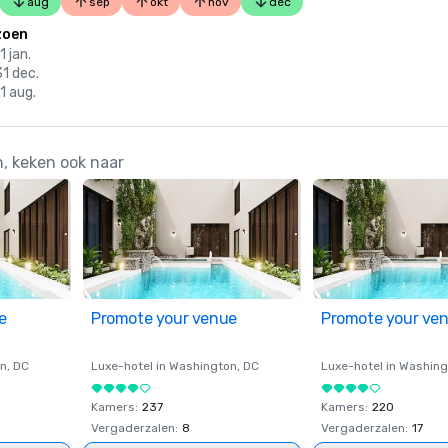
aug
sep
okt
nov
dec
zoen
1 jan.
31 dec.
31 aug.
n, keken ook naar
e
Promote your venue
Promote your ve
on
, DC
Luxe-hotel in
Washington
, DC
Luxe-hotel in
Washing
Kamers
:
237
Kamers
:
220
Vergaderzalen
:
8
Vergaderzalen
:
17