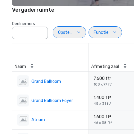
Vergaderruimte
Deelnemers
Opstelling
Functie
Naam
Afmeting zaal
7.600 ft²
Grand Ballroom
108 x 77 ft²
1.400 ft²
Grand Ballroom Foyer
45 x 31 ft²
1.600 ft²
Atrium
46 x 38 ft²