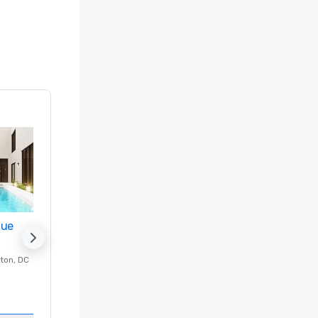
nue
Promote your venue
ton
, DC
Luxe-hotel in
Washington
, DC
Kamers
:
237
Vergaderzalen
:
8