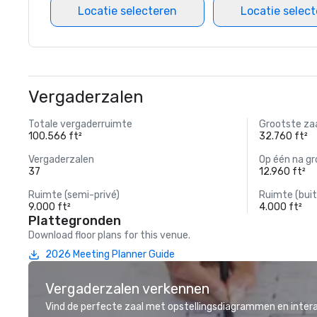
Locatie selecteren
Locatie selec
Vergaderzalen
Totale vergaderruimte
Grootste za
100.566 ft²
32.760 ft²
Vergaderzalen
Op één na gr
37
12.960 ft²
Ruimte (semi-privé)
Ruimte (buit
9.000 ft²
4.000 ft²
Plattegronden
Download floor plans for this venue.
2026 Meeting Planner Guide
Vergaderzalen verkennen
Vind de perfecte zaal met opstellingsdiagrammen en inter