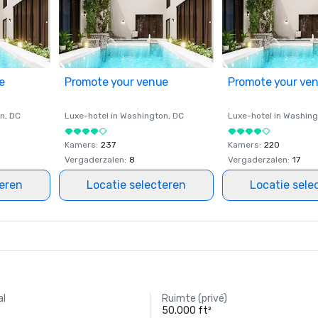
e
Promote your venue
Promote your ve
on
, DC
Luxe-hotel in
Washington
, DC
Luxe-hotel in
Washing
Kamers
:
237
Kamers
:
220
Vergaderzalen
:
8
Vergaderzalen
:
17
teren
Locatie selecteren
Locatie sele
al
Ruimte (privé)
50.000 ft²