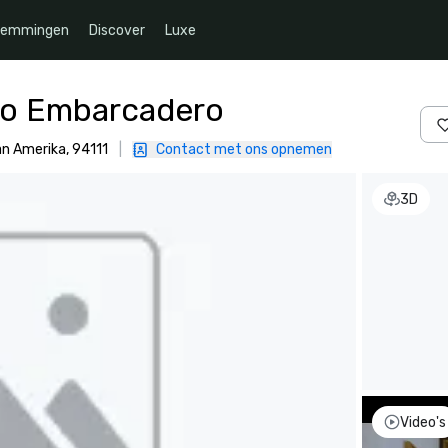
temmingen
Discover
Luxe
co Embarcadero
an Amerika, 94111
|
Contact met ons opnemen
3D
Video's