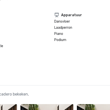
Apparatuur
Dansvloer
Laadperron
Piano
Podium
le
cadero bekeken,