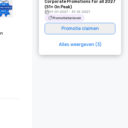
Corporate Promotions for all 2027
(51+ On Peak)
01-01-2027 - 31-12-2027
Promotietarieven
Promotie claimen
n 
Alles weergeven (3)
Platinum 
25 voor 
alist, 
er 
onzen 
onzen 
ersoneel 