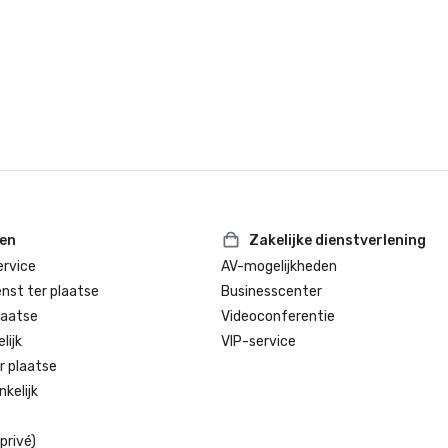
ter plaatse”

Northstar Stella Award 2024 - Fina
„Beste evenementenruimte voor 
hotel/resort”

De Condé Nast Traveler's Readers'
ten
Zakelijke dienstverlening
rvice
AV-mogelijkheden
enst ter plaatse
Businesscenter
laatse
Videoconferentie
lijk
VIP-service
r plaatse
kelijk
privé)