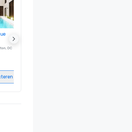
nue
Promote your venue
ton
, DC
Luxe-hotel in
Washington
, DC
Kamers
:
237
Vergaderzalen
:
8
cteren
Locatie selecteren