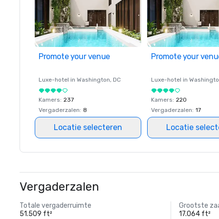
Promote your venue
Promote your venu
Luxe-hotel in
Washington
, DC
Luxe-hotel in
Washingt
Kamers
:
237
Kamers
:
220
Vergaderzalen
:
8
Vergaderzalen
:
17
Locatie selecteren
Locatie selec
Vergaderzalen
Totale vergaderruimte
Grootste za
51.509 ft²
17.064 ft²