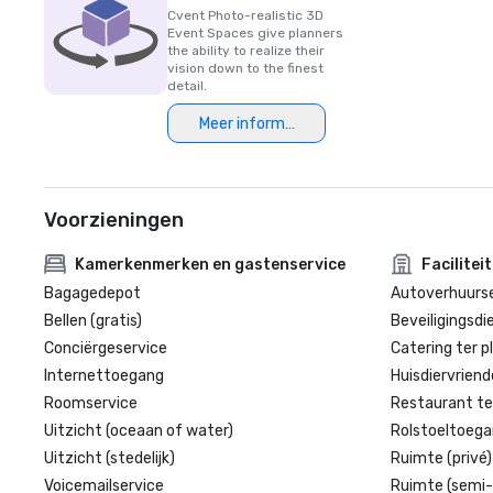
Cvent Photo-realistic 3D
Event Spaces give planners
the ability to realize their
vision down to the finest
detail.
Meer informatie
Voorzieningen
Kamerkenmerken en gastenservice
Facilitei
Bagagedepot
Autoverhuurse
Bellen (gratis)
Beveiligingsdi
Conciërgeservice
Catering ter p
Internettoegang
Huisdiervriende
Roomservice
Restaurant te
Uitzicht (oceaan of water)
Rolstoeltoegan
Uitzicht (stedelijk)
Ruimte (privé)
Voicemailservice
Ruimte (semi-