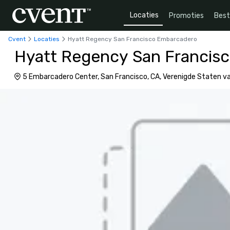
Locaties
Promoties
Bes
Cvent
Locaties
Hyatt Regency San Francisco Embarcadero
Hyatt Regency San Francis
5 Embarcadero Center, San Francisco, CA, Verenigde Staten v