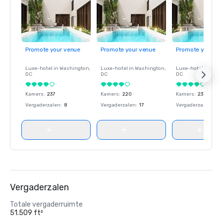
Promote your venue
Promote your venue
Promote your ve
Luxe-hotel in
Washington
,
Luxe-hotel in
Washington
,
Luxe-hotel in
Wash
DC
DC
DC
Kamers
:
237
Kamers
:
220
Kamers
:
237
Vergaderzalen
:
8
Vergaderzalen
:
17
Vergaderzalen
:
8
Vergaderzalen
Totale vergaderruimte
51.509 ft²