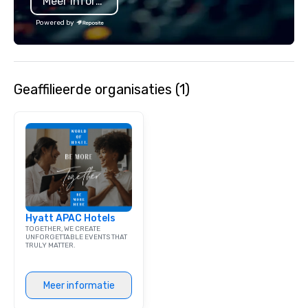
Meer informatie
specializing in escort
with utmost care, who
Powered by
each experience with 
engaging information 
Lip Smacking Foodie T
entertaining activity 
Geaffilieerde organisaties (1)
dining experience meld
that are sure to add ne
meeting events, from 
team building. All-Inclusive Group
Dining When meeting p
corporate group event
Smacking Foodie Tours,
group is assured a top
experience with three 
Hyatt APAC Hotels
signature dishes at ea
TOGETHER, WE CREATE
Our affordable tours a
UNFORGETTABLE EVENTS THAT
TRULY MATTER.
person with tax and gr
included. The only thi
are drinks. However, 
Meer informatie
package upgrade is ava
provides guests a sign