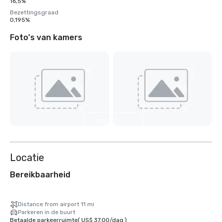
16,5%
Bezettingsgraad
0,195%
Foto's van kamers
Nog 31
weergeven
Locatie
Bereikbaarheid
Distance from airport 11 mi
Parkeren in de buurt
Betaalde parkeerruimte
(
US$ 37,00
/
dag
)