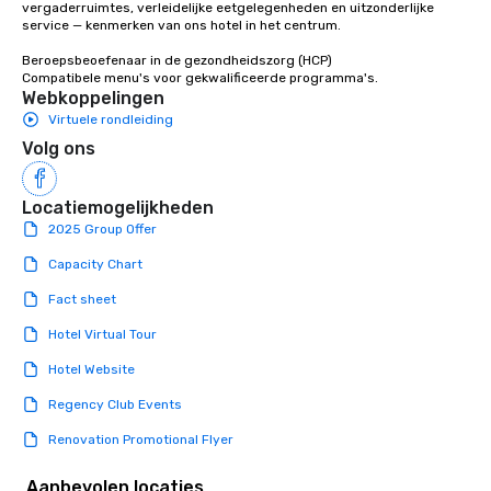
vergaderruimtes, verleidelijke eetgelegenheden en uitzonderlijke 
Stress-Free Booking 
service — kenmerken van ons hotel in het centrum. 

a tour is stress-free a
enjoy the company of 
Beroepsbeoefenaar in de gezondheidszorg (HCP) 

Compatibele menu's voor gekwalificeerde programma's.
more easily. You’ll tak
Webkoppelingen
knowing that everythin
Virtuele rondleiding
of from the moment the
Volg ons
booked to the minute i
Since the menu is alre
have nothing to worry 
Locatiemogelijkheden
remember to submit ah
2025 Group Offer
date any dietary restr
allergies for anyone in
Capacity Chart
Feel Like a VIP at Each
Fact sheet
Smacking Foodie Tours
group members never 
Hotel Virtual Tour
about waiting in line to
Hotel Website
restaurant or being sh
than desirable table. O
Regency Club Events
everyone is treated lik
Renovation Promotional Flyer
immediate seating upon
What’s more, your gro
Aanbevolen locaties