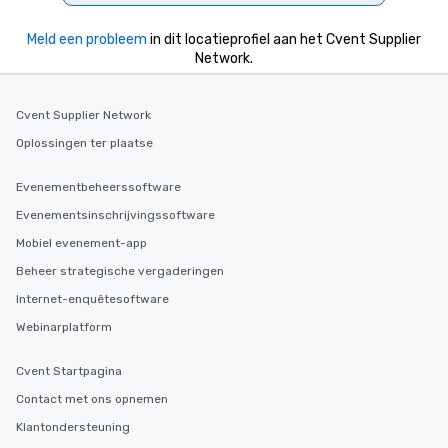
2.5 hours; our longest 
hours, with optional 
Meld een probleem
in dit locatieprofiel aan het Cvent Supplier
incentives.
Network.
Cvent Supplier Network
Oplossingen ter plaatse
Evenementbeheerssoftware
Evenementsinschrijvingssoftware
Mobiel evenement-app
Beheer strategische vergaderingen
Internet-enquêtesoftware
Webinarplatform
Cvent Startpagina
Contact met ons opnemen
Klantondersteuning