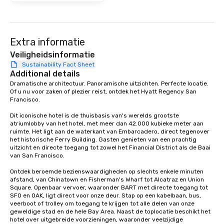
at various stops. Build Your Network
Our exclusive experien
ultimate networking op
a typical sit-down dinn
Extra informatie
to engage the person t
Veiligheidsinformatie
right of you. Because 
Sustainability Fact Sheet
place at multiple resta
Additional details
walking in between, th
Dramatische architectuur. Panoramische uitzichten. Perfecte locatie. 
Of u nu voor zaken of plezier reist, ontdek het Hyatt Regency San 
countless opportunitie
Francisco. 

with different people 
down at each venue a
Dit iconische hotel is de thuisbasis van's werelds grootste 
traverse along the way
atriumlobby van het hotel, met meer dan 42.000 kubieke meter aan 
ruimte. Het ligt aan de waterkant van Embarcadero, direct tegenover 
experiences not only 
het historische Ferry Building. Gasten genieten van een prachtig 
ways to network, but a
uitzicht en directe toegang tot zowel het Financial District als de Baai 
way to do so. Large Groups Welcome
van San Francisco. 

Lip Smacking Foodie To
Ontdek beroemde bezienswaardigheden op slechts enkele minuten 
groups, small or large.
afstand, van Chinatown en Fisherman's Wharf tot Alcatraz en Union 
experiences can acc
Square. Openbaar vervoer, waaronder BART met directe toegang tot 
SFO en OAK, ligt direct voor onze deur. Stap op een kabelbaan, bus, 
groups from as few as
veerboot of trolley om toegang te krijgen tot alle delen van onze 
as 500 guests, making
geweldige stad en de hele Bay Area. Naast de toplocatie beschikt het 
choice for any corpora
hotel over uitgebreide voorzieningen, waaronder veelzijdige 