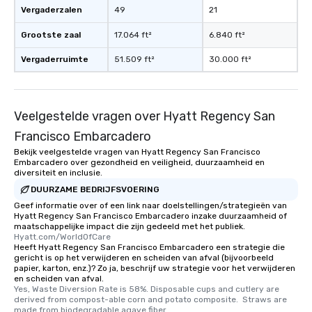
Vergaderzalen
49
21
convenient and efficie
experience is designed
Grootste zaal
17.064 ft²
6.840 ft²
restaurants are within
walking distance of ea
Vergaderruimte
51.509 ft²
30.000 ft²
short stroll allows you
members a chance to 
networking opportunit
heading to the next pl
Veelgestelde vragen over Hyatt Regency San
itinerary. You Get a Dinner and a Show
Francisco Embarcadero
Our tours offer an exqu
Bekijk veelgestelde vragen van Hyatt Regency San Francisco
entertainment. All tour
Embarcadero over gezondheid en veiligheid, duurzaamheid en
knowledgeable, profes
diversiteit en inclusie.
who leads the group on
DUURZAME BEDRIJFSVOERING
offering engaging tidb
Geef informatie over of een link naar doelstellingen/strategieën van
fascinating stories. S
Hyatt Regency San Francisco Embarcadero inzake duurzaamheid of
maatschappelijke impact die zijn gedeeld met het publiek.
interactive experience
Hyatt.com/WorldOfCare
along the way exclusive
Heeft Hyatt Regency San Francisco Embarcadero een strategie die
gericht is op het verwijderen en scheiden van afval (bijvoorbeeld
ensuring there is neve
papier, karton, enz.)? Zo ja, beschrijf uw strategie voor het verwijderen
Different Types of Cuis
en scheiden van afval.
experiences offer the a
Yes, Waste Diversion Rate is 58%. Disposable cups and cutlery are 
derived from compost-able corn and potato composite.  Straws are 
several renowned rest
made from biodegradable agave fiber.