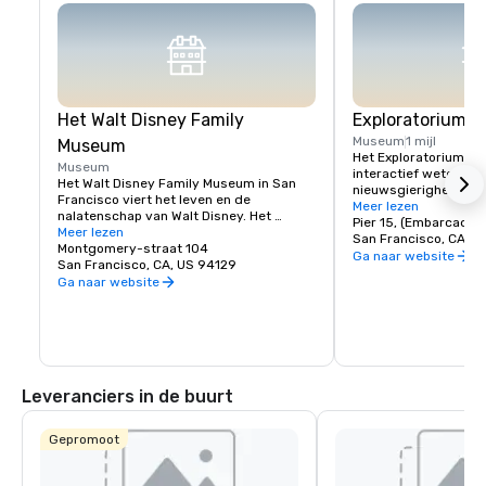
Het Walt Disney Family
Exploratorium
Museum
1 mijl
Museum
Het Exploratorium in 
Museum
interactief wetensc
Het Walt Disney Family Museum in San 
nieuwsgierigheid opw
Francisco viert het leven en de 
van praktische tentoo
Meer lezen
nalatenschap van Walt Disney. Het 
bevindt zich aan Pier 
Pier 15, (Embarcadero
museum bevindt zich in het Presidio en 
Meer lezen
meer dan 600 exposit
San Francisco, CA, U
toont tien galerijen met originele 
Montgomery-straat 104
wetenschap, kunst en
Ga naar website
kunstwerken, vroege animatieschetsen 
San Francisco, CA, US 94129
waarneming kunnen o
en interactieve tentoonstellingen. 
Ga naar website
creëren van optische i
Hoogtepunten zijn onder meer een 
experimenteren met ge
replica van het model van Disneyland en 
museum moedigt spel
de iconische Multiplane Camera. Met 
ontdekken aan voor all
wisselende exposities en praktische 
een plek waar ontdekk
workshops is dit een must voor Disney-
samenkomen, waardoo
fans, omdat het een dieper inzicht biedt 
voor nieuwsgierige g
Leveranciers in de buurt
in de creativiteit achter de magie van 
Disney.
Gepromoot