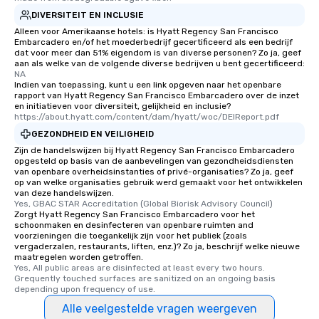
convenient outing, inc
DIVERSITEIT EN INCLUSIE
and your guests might
Alleen voor Amerikaanse hotels: is Hyatt Regency San Francisco
discovered otherwise 
Embarcadero en/of het moederbedrijf gecertificeerd als een bedrijf
at a typical corporate 
dat voor meer dan 51% eigendom is van diverse personen? Zo ja, geef
aan als welke van de volgende diverse bedrijven u bent gecertificeerd:
a way to try some of t
NA
in the city and dive in
Indien van toepassing, kunt u een link opgeven naar het openbare
rapport van Hyatt Regency San Francisco Embarcadero over de inzet
cuisines and dishes. Al
en initiatieven voor diversiteit, gelijkheid en inclusie?
selected dishes are cu
https://about.hyatt.com/content/dam/hyatt/woc/DEIReport.pdf
high standards to ensu
GEZONDHEID EN VEILIGHEID
delight any palate. Tours Available
Zijn de handelswijzen bij Hyatt Regency San Francisco Embarcadero
from Day to Night With
opgesteld op basis van de aanbevelingen van gezondheidsdiensten
group experience, bookin
van openbare overheidsinstanties of privé-organisaties? Zo ja, geef
op van welke organisaties gebruik werd gemaakt voor het ontwikkelen
key. Whether you desir
van deze handelswijzen.
business hours or earl
Yes, GBAC STAR Accreditation (Global Biorisk Advisory Council)
Zorgt Hyatt Regency San Francisco Embarcadero voor het
after work, we can coo
schoonmaken en desinfecteren van openbare ruimten and
you to provide options 
voorzieningen die toegankelijk zijn voor het publiek (zoals
needs. Go for as Long or as Short as
vergaderzalen, restaurants, liften, enz.)? Zo ja, beschrijf welke nieuwe
maatregelen worden getroffen.
You Like Along with fle
Yes, All public areas are disinfected at least every two hours. 
scheduling, Lip Smack
Grequently touched surfaces are sanitized on an ongoing basis 
depending upon frequency of use.
Tours also provides a 
durations. Our shortes
Alle veelgestelde vragen weergeven