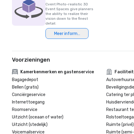
Cvent Photo-realistic 3D
Event Spaces give planners
the ability to realize their
vision down to the finest
detail.
Meer informatie
Voorzieningen
Kamerkenmerken en gastenservice
Facilitei
Bagagedepot
Autoverhuurse
Bellen (gratis)
Beveiligingsdi
Conciërgeservice
Catering ter p
Internettoegang
Huisdiervriende
Roomservice
Restaurant te
Uitzicht (oceaan of water)
Rolstoeltoegan
Uitzicht (stedelijk)
Ruimte (privé)
Voicemailservice
Ruimte (semi-