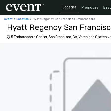
Locaties
Promoties
Bes
Cvent
Locaties
Hyatt Regency San Francisco Embarcadero
Hyatt Regency San Francis
5 Embarcadero Center, San Francisco, CA, Verenigde Staten v