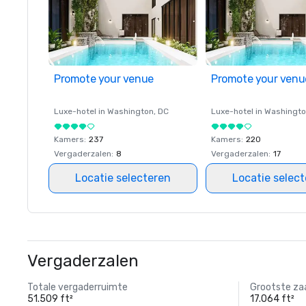
Promote your venue
Promote your venu
Luxe-hotel in
Washington
, DC
Luxe-hotel in
Washingt
Kamers
:
237
Kamers
:
220
Vergaderzalen
:
8
Vergaderzalen
:
17
Locatie selecteren
Locatie selec
Vergaderzalen
Totale vergaderruimte
Grootste za
51.509 ft²
17.064 ft²