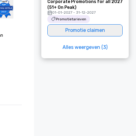
Corporate Promotions for all 2027
(51+ On Peak)
01-01-2027 - 31-12-2027
Promotietarieven
Promotie claimen
n 
Alles weergeven (3)
Platinum 
25 voor 
alist, 
er 
onzen 
onzen 
ersoneel 