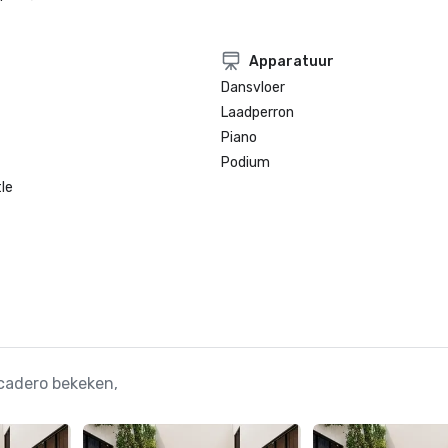
Apparatuur
Dansvloer
Laadperron
Piano
Podium
le
cadero bekeken,