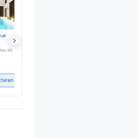
nue
Promote your venue
ton
, DC
Luxe-hotel in
Washington
, DC
Kamers
:
237
Vergaderzalen
:
8
cteren
Locatie selecteren