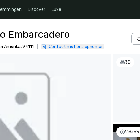
temmingen
Discover
Luxe
co Embarcadero
an Amerika, 94111
|
Contact met ons opnemen
3D
Video's