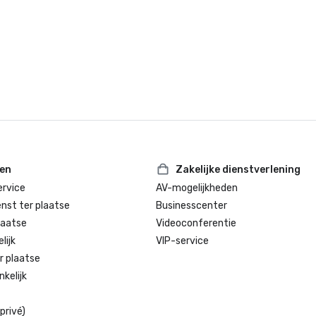
ter plaatse”

Northstar Stella Award 2024 - Fina
„Beste evenementenruimte voor 
hotel/resort”

De Condé Nast Traveler's Readers'
ten
Zakelijke dienstverlening
rvice
AV-mogelijkheden
enst ter plaatse
Businesscenter
laatse
Videoconferentie
lijk
VIP-service
r plaatse
kelijk
privé)