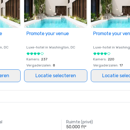
e
Promote your venue
Promote your ve
on
, DC
Luxe-hotel in
Washington
, DC
Luxe-hotel in
Washing
Kamers
:
237
Kamers
:
220
Vergaderzalen
:
8
Vergaderzalen
:
17
teren
Locatie selecteren
Locatie sele
al
Ruimte (privé)
50.000 ft²