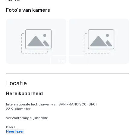
Foto's van kamers
Nog 4
weergeven
Locatie
Bereikbaarheid
Internationale luchthaven van SAN FRANCISCO (SFO)

23,9 kilometer

Vervoersmogelijkheden:

BART

Volwassenen

Meer lezen