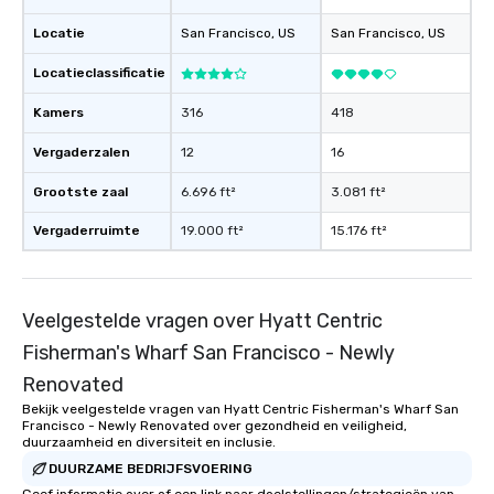
Locatie
San Francisco
, US
San Francisco
, US
Locatieclassificatie
Kamers
316
418
Vergaderzalen
12
16
Grootste zaal
6.696 ft²
3.081 ft²
Vergaderruimte
19.000 ft²
15.176 ft²
Veelgestelde vragen over Hyatt Centric
Fisherman's Wharf San Francisco - Newly
Renovated
Bekijk veelgestelde vragen van Hyatt Centric Fisherman's Wharf San
Francisco - Newly Renovated over gezondheid en veiligheid,
duurzaamheid en diversiteit en inclusie.
DUURZAME BEDRIJFSVOERING