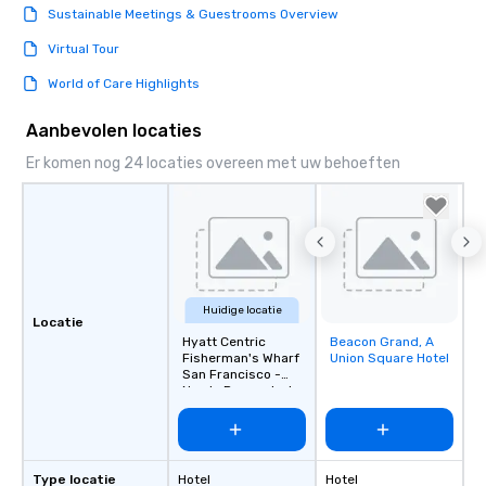
Sustainable Meetings & Guestrooms Overview
Virtual Tour
World of Care Highlights
Aanbevolen locaties
Er komen nog 24 locaties overeen met uw behoeften
Huidige locatie
Locatie
Hyatt Centric
Beacon Grand, A
Removed from
Fisherman's Wharf
Union Square Hotel
favorites
San Francisco -
Newly Renovated
Type locatie
Hotel
Hotel