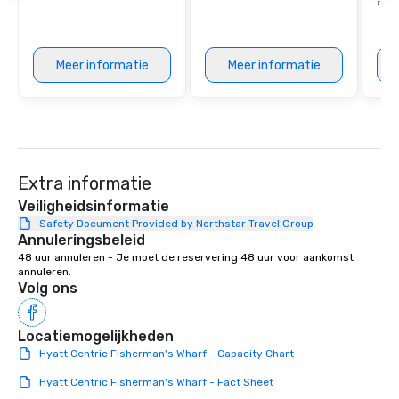
retre
Meer informatie
Meer informatie
Extra informatie
Veiligheidsinformatie
Safety Document Provided by Northstar Travel Group
Annuleringsbeleid
48 uur annuleren - Je moet de reservering 48 uur voor aankomst 
annuleren.
Volg ons
Locatiemogelijkheden
Hyatt Centric Fisherman's Wharf - Capacity Chart
Hyatt Centric Fisherman's Wharf - Fact Sheet