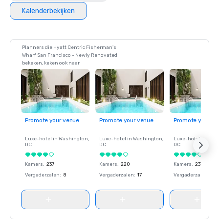
Kalenderbekijken
Planners die Hyatt Centric Fisherman's
Wharf San Francisco - Newly Renovated
bekeken, keken ook naar
Promote your venue
Promote your venue
Promote your ve
Luxe-hotel in
Washington
,
Luxe-hotel in
Washington
,
Luxe-hotel in
Wash
DC
DC
DC
Kamers
:
237
Kamers
:
220
Kamers
:
237
Vergaderzalen
:
8
Vergaderzalen
:
17
Vergaderzalen
:
8