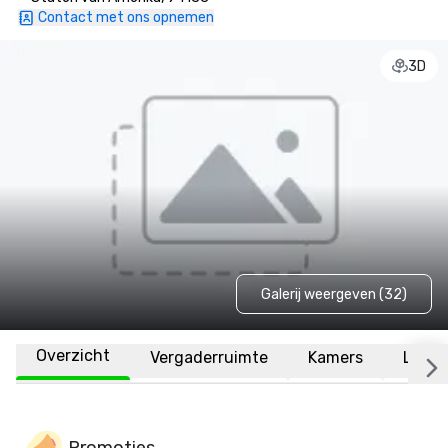
Contact met ons opnemen
3D
Galerij weergeven (32)
Overzicht
Vergaderruimte
Kamers
Locat
Promoties