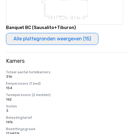
Banquet BC (Sausalito+Tiburon)
Alle plattegronden weergeven (15)
Kamers
Totaal aantal hotelkamers
316
Eenpersoons (1 bed)
154
Tweepersoons (2 bedden)
162
Suites
3
Belastingtarief
14%
Bezettingsgraad
17,695%