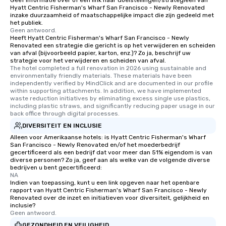
Geef informatie over of een link naar doelstellingen/strategieën van
Hyatt Centric Fisherman's Wharf San Francisco - Newly Renovated
inzake duurzaamheid of maatschappelijke impact die zijn gedeeld met
het publiek.
Geen antwoord.
Heeft Hyatt Centric Fisherman's Wharf San Francisco - Newly
Renovated een strategie die gericht is op het verwijderen en scheiden
van afval (bijvoorbeeld papier, karton, enz.)? Zo ja, beschrijf uw
strategie voor het verwijderen en scheiden van afval.
The hotel completed a full renovation in 2026 using sustainable and 
environmentally friendly materials. These materials have been 
independently verified by MindClick and are documented in our profile 
within supporting attachments. In addition, we have implemented 
waste reduction initiatives by eliminating excess single use plastics, 
including plastic straws, and significantly reducing paper usage in our 
back office through digital processes.
DIVERSITEIT EN INCLUSIE
Alleen voor Amerikaanse hotels: is Hyatt Centric Fisherman's Wharf
San Francisco - Newly Renovated en/of het moederbedrijf
gecertificeerd als een bedrijf dat voor meer dan 51% eigendom is van
diverse personen? Zo ja, geef aan als welke van de volgende diverse
bedrijven u bent gecertificeerd:
NA
Indien van toepassing, kunt u een link opgeven naar het openbare
rapport van Hyatt Centric Fisherman's Wharf San Francisco - Newly
Renovated over de inzet en initiatieven voor diversiteit, gelijkheid en
inclusie?
Geen antwoord.
GEZONDHEID EN VEILIGHEID