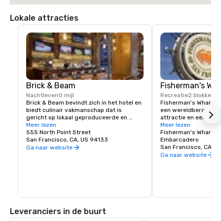
Lokale attracties
Brick & Beam
Fisherman's Wh
Nachtleven
0 mijl
Recreatie
2 blokken
Brick & Beam bevindt zich in het hotel en 
Fisherman's Wharf in 
biedt culinair vakmanschap dat is 
een wereldberoemde t
gericht op lokaal geproduceerde en 
attractie en een bloe
seizoensgebonden gerechten. Ons 
Meer lezen
lokale buurt en comme
Meer lezen
Seafood Watch-programma is een frisse 
555 North Point Street
Wharf, de thuisbasis 
Fisherman's Wharf
benadering van duurzaam voedsel, 
San Francisco, CA, US 94133
winkels, hotels en ein
Embarcadero
waaronder een verantwoord menu met 
uitgaansgelegenhede
San Francisco, CA, U
Ga naar website
zorgvuldig geproduceerde en 
wereldklasse, is echt
Ga naar website
geselecteerde lokale gerechten. Van 
ervaring in San Franc
biologische en gezondheidsbewuste 
gerechten tot comfortfood, Brick & 
Beam zal zeker voldoen aan de hunkering 
van elke fijnproever. Brick & Beam is 
geopend voor lunch en diner en is de 
perfecte manier om je nacht in de stad 
Leveranciers in de buurt
te beginnen.