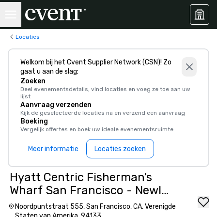
Locaties
Welkom bij het Cvent Supplier Network (CSN)! Zo
gaat u aan de slag:
Zoeken
Deel evenementsdetails, vind locaties en voeg ze toe aan uw
lijst
Aanvraag verzenden
Kijk de geselecteerde locaties na en verzend een aanvraag
Boeking
Vergelijk offertes en boek uw ideale evenementsruimte
Meer informatie
Locaties zoeken
Hyatt Centric Fisherman's
Wharf San Francisco - Newly
Renovated
Noordpuntstraat 555, San Francisco, CA, Verenigde
Staten van Amerika, 94133