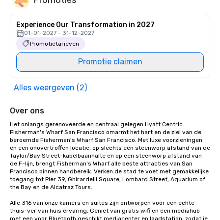
Experience Our Transformation in 2027
01-01-2027 - 31-12-2027
Promotietarieven
Promotie claimen
Alles weergeven (2)
Over ons
Het onlangs gerenoveerde en centraal gelegen Hyatt Centric 
Fisherman's Wharf San Francisco omarmt het hart en de ziel van de 
beroemde Fisherman's Wharf San Francisco. Met luxe voorzieningen 
en een onovertroffen locatie, op slechts een steenworp afstand van de 
Taylor/Bay Street-kabelbaanhalte en op een steenworp afstand van 
de F-lijn, brengt Fisherman's Wharf alle beste attracties van San 
Francisco binnen handbereik. Verken de stad te voet met gemakkelijke 
toegang tot Pier 39, Ghirardelli Square, Lombard Street, Aquarium of 
the Bay en de Alcatraz Tours.

Alle 316 van onze kamers en suites zijn ontworpen voor een echte 
thuis-ver van huis ervaring. Geniet van gratis wifi en een mediahub 
met een voor Bluetooth geschikt mediacenter en laadstation, zodat je 