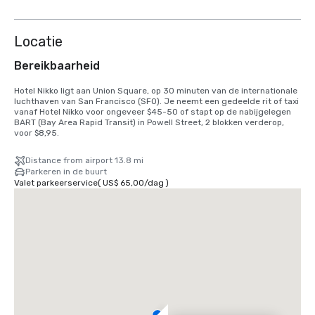
weergeven
Locatie
Bereikbaarheid
Hotel Nikko ligt aan Union Square, op 30 minuten van de internationale 
luchthaven van San Francisco (SFO). Je neemt een gedeelde rit of taxi 
vanaf Hotel Nikko voor ongeveer $45-50 of stapt op de nabijgelegen 
BART (Bay Area Rapid Transit) in Powell Street, 2 blokken verderop, 
voor $8,95.
Distance from airport 13.8 mi
Parkeren in de buurt
Valet parkeerservice
(
US$ 65,00
/
dag
)