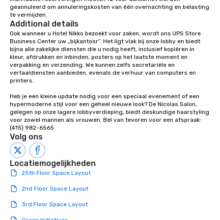
geannuleerd om annuleringskosten van één overnachting en belasting 
Las Vegas, Chicago, Na
te vermijden.
New Orleans, we combin
Additional details
local expertise, and t
Ook wanneer u Hotel Nikko bezoekt voor zaken, wordt ons UPS Store 
ground support to brin
Business Center uw „bijkantoor”. Het ligt vlak bij onze lobby en biedt 
bijna alle zakelijke diensten die u nodig heeft, inclusief kopiëren in 
life.
kleur, afdrukken en inbinden, posters op het laatste moment en 
verpakking en verzending. We kunnen zelfs secretariële en 
vertaaldiensten aanbieden, evenals de verhuur van computers en 
printers.

Heb je een kleine update nodig voor een speciaal evenement of een 
hypermoderne stijl voor een geheel nieuwe look? De Nicolas Salon, 
gelegen op onze lagere lobbyverdieping, biedt deskundige haarstyling 
voor zowel mannen als vrouwen. Bel van tevoren voor een afspraak: 
(415) 982-6565
Volg ons
Locatiemogelijkheden
25th Floor Space Layout
2nd Floor Space Layout
3rd Floor Space Layout