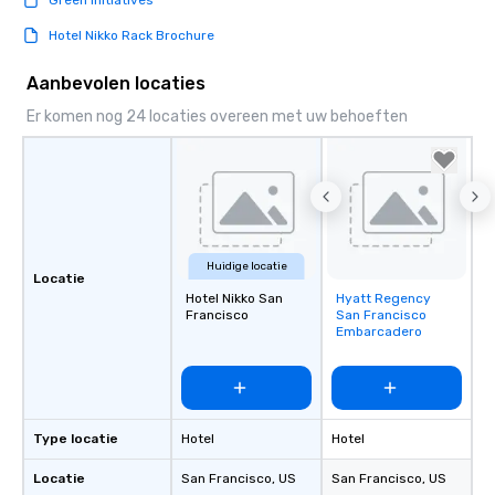
Green Initiatives
Hotel Nikko Rack Brochure
Aanbevolen locaties
Er komen nog 24 locaties overeen met uw behoeften
Huidige locatie
Locatie
Hotel Nikko San
Hyatt Regency
Removed from
Francisco
San Francisco
favorites
Embarcadero
Type locatie
Hotel
Hotel
Locatie
San Francisco
, US
San Francisco
, US