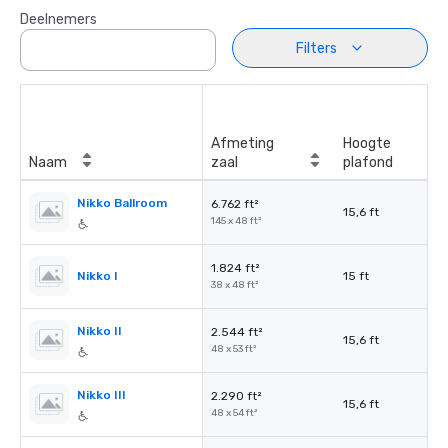
Deelnemers
Filters
Afmeting
Hoogte
Naam
zaal
plafond
Nikko Ballroom
6.762 ft²
15,6 ft
145 x 48 ft²
1.824 ft²
Nikko I
15 ft
38 x 48 ft²
Nikko II
2.544 ft²
15,6 ft
48 x 53 ft²
Nikko III
2.290 ft²
15,6 ft
48 x 54 ft²