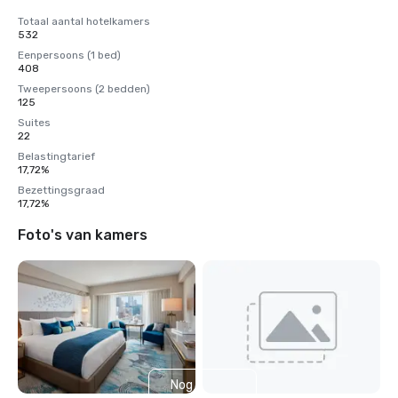
Totaal aantal hotelkamers
532
Eenpersoons (1 bed)
408
Tweepersoons (2 bedden)
125
Suites
22
Belastingtarief
17,72%
Bezettingsgraad
17,72%
Foto's van kamers
Nog 5