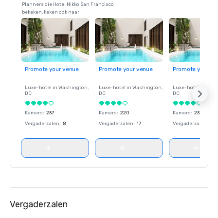
Planners die Hotel Nikko San Francisco
bekeken, keken ook naar
Promote your venue
Promote your venue
Promote your ve
Luxe-hotel in
Washington
,
Luxe-hotel in
Washington
,
Luxe-hotel in
Wash
DC
DC
DC
Kamers
:
237
Kamers
:
220
Kamers
:
237
Vergaderzalen
:
8
Vergaderzalen
:
17
Vergaderzalen
:
8
Vergaderzalen