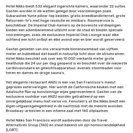
Hotel Nikko biedt 532 elegant ingerichte kamers, waaronder 22 suites. 
Gasten worden in de watten gelegd door voorzieningen zoals 
Subarashee Yume pillow-top bedden, gratis breedbandinternet, grote 
flatscreen-tv's met hoge resolutie en minibars. Roomservice is 
beschikbaar. De Imperial Club-kamers op de bovenste verdiepingen 
bieden een adembenemend uitzicht over de stad en bieden speciale 
voorzieningen, zoals de exclusieve Imperial Club Lounge waar elke 
ochtend een licht ontbijt en elke avond wijn en bier wordt geserveerd.

Gasten genieten van ons verwarmde binnenzwembad van vijftien 
meter en bubbelbad dat baadt in natuurlijk licht door de atriumramen. 
Hotel Nikko beschikt ook over een 10.000 vierkante meter grote 
healthclub die 24 uur per dag geopend is en beschikt over de nieuwste 
cardiovasculaire en gewichtsapparatuur, evenals stoombaden voor 
heren en dames en droge sauna's. 

Het elegante restaurant ANZU is een van San Francisco's meest 
geprezen eetervaringen. Hier wordt de Californische keuken met een 
Aziatische flair op kunstzinnige wijze gepresenteerd. Gasten van de 
exclusieve sushibar van ANZU worden getrakteerd op een 
onvergelijkbaar menu met verse vis. Feinstein's at the Nikko biedt een 
eigen uitgaansgelegenheid in de nachtclub met de meeste avonden 
Broadway-artiesten in een intieme zaal met 140 zitplaatsen.

Hotel Nikko San Francisco wordt aanbevolen door de Travel 
Alternatives Group (TAG) en staat bekend om zijn homovriendelijkheid 
(LGBT).