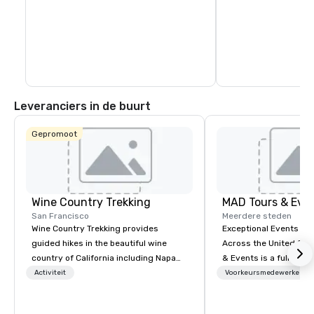
Leveranciers in de buurt
Gepromoot
Wine Country Trekking
MAD Tours & Eve
San Francisco
Meerdere steden
Wine Country Trekking provides
Exceptional Events & 
guided hikes in the beautiful wine
Across the United States! MAD 
country of California including Napa
& Events is a full-serv
and Sonoma Valleys. These
Management Company s
Activiteit
Voorkeursmedewerkers
experiences include walking in the
corporate events, incen
vineyards, amongst ancient redwood
executive retreats, co