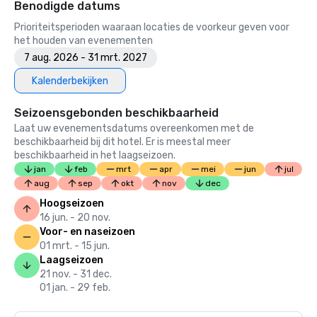
Benodigde datums
Prioriteitsperioden waaraan locaties de voorkeur geven voor
het houden van evenementen
7 aug. 2026 - 31 mrt. 2027
Kalenderbekijken
Seizoensgebonden beschikbaarheid
Laat uw evenementsdatums overeenkomen met de
beschikbaarheid bij dit hotel. Er is meestal meer
beschikbaarheid in het laagseizoen.
jan
feb
mrt
apr
mei
jun
jul
aug
sep
okt
nov
dec
Hoogseizoen
16 jun. - 20 nov.
Voor- en naseizoen
01 mrt. - 15 jun.
Laagseizoen
21 nov. - 31 dec.
01 jan. - 29 feb.