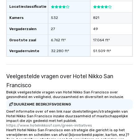
Locatieclassificatie
Kamers
532
821
Vergaderzalen
27
49
Grootste zaal
6.762 ft²
17.064 ft²
Vergaderruimte
32.280 ft²
51.509 ft²
Veelgestelde vragen over Hotel Nikko San
Francisco
Bekijk veelgestelde vragen van Hotel Nikko San Francisco over
gezondheid en veiligheid, duurzaamheid en diversiteit en inclusie.
DUURZAME BEDRIJFSVOERING
Geef informatie over of een link naar doelstellingen/strategieën van
Hotel Nikko San Francisco inzake duurzaamheid of maatschappelijke
impact die zijn gedeeld met het publiek.
https://www.hotelnikkosf.com/green-initiatives
Heeft Hotel Nikko San Francisco een strategie die gericht is op het
verwijderen en scheiden van afval (bijvoorbeeld papier, karton, enz.)?