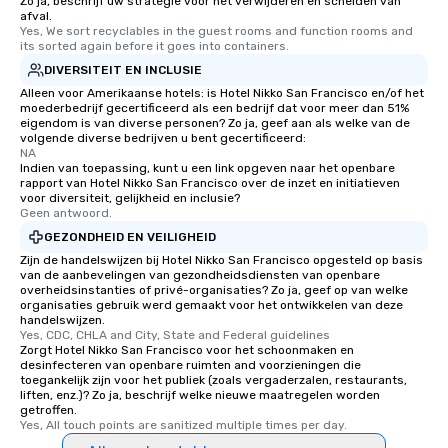
Zo ja, beschrijf uw strategie voor het verwijderen en scheiden van
afval.
Yes, We sort recyclables in the guest rooms and function rooms and 
its sorted again before it goes into containers.
DIVERSITEIT EN INCLUSIE
Alleen voor Amerikaanse hotels: is Hotel Nikko San Francisco en/of het
moederbedrijf gecertificeerd als een bedrijf dat voor meer dan 51%
eigendom is van diverse personen? Zo ja, geef aan als welke van de
volgende diverse bedrijven u bent gecertificeerd:
NA
Indien van toepassing, kunt u een link opgeven naar het openbare
rapport van Hotel Nikko San Francisco over de inzet en initiatieven
voor diversiteit, gelijkheid en inclusie?
Geen antwoord.
GEZONDHEID EN VEILIGHEID
Zijn de handelswijzen bij Hotel Nikko San Francisco opgesteld op basis
van de aanbevelingen van gezondheidsdiensten van openbare
overheidsinstanties of privé-organisaties? Zo ja, geef op van welke
organisaties gebruik werd gemaakt voor het ontwikkelen van deze
handelswijzen.
Yes, CDC, CHLA and City, State and Federal guidelines
Zorgt Hotel Nikko San Francisco voor het schoonmaken en
desinfecteren van openbare ruimten and voorzieningen die
toegankelijk zijn voor het publiek (zoals vergaderzalen, restaurants,
liften, enz.)? Zo ja, beschrijf welke nieuwe maatregelen worden
getroffen.
Yes, All touch points are sanitized multiple times per day.