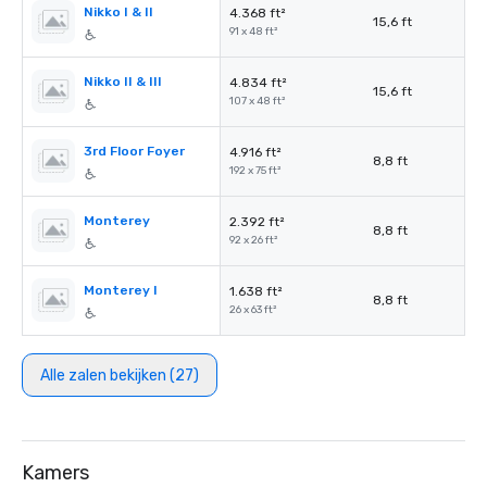
Nikko I & II
4.368 ft²
15,6 ft
91 x 48 ft²
Nikko II & III
4.834 ft²
15,6 ft
107 x 48 ft²
3rd Floor Foyer
4.916 ft²
8,8 ft
192 x 75 ft²
Monterey
2.392 ft²
8,8 ft
92 x 26 ft²
Monterey I
1.638 ft²
8,8 ft
26 x 63 ft²
Alle zalen bekijken (27)
Kamers