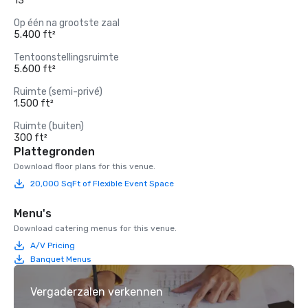
13
Op één na grootste zaal
5.400 ft²
Tentoonstellingsruimte
5.600 ft²
Ruimte (semi-privé)
1.500 ft²
Ruimte (buiten)
300 ft²
Plattegronden
Download floor plans for this venue.
20,000 SqFt of Flexible Event Space
Menu's
Download catering menus for this venue.
A/V Pricing
Banquet Menus
Vergaderzalen verkennen