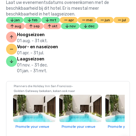
Laat uw evenementsdatums overeenkomen met de
beschikbaarheid bij dit hotel. Er is meestal meer
beschikbaarheid in het laagseizoen.
jan
feb
mrt
apr
mei
jun
jul
aug
sep
okt
nov
dec
Hoogseizoen
01 aug. - 31 okt.
Voor- en naseizoen
01 apr. - 31 jul.
Laagseizoen
01 nov. - 31 dec.
01 jan. - 31 mrt.
Planners die Holiday Inn San Francisco-
Golden Gateway bekeken, keken ook naar
Promote your venue
Promote your venue
Promote your ve