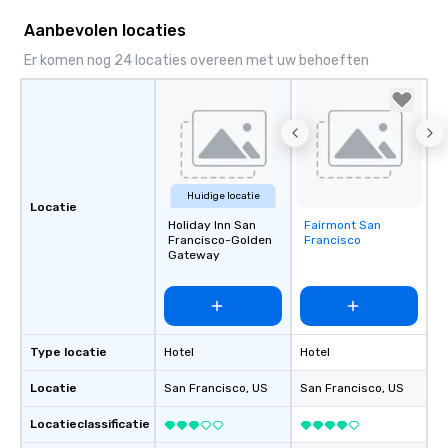
Aanbevolen locaties
Er komen nog 24 locaties overeen met uw behoeften
Huidige locatie
Locatie
Holiday Inn San
Fairmont San
Removed from
Francisco-Golden
Francisco
favorites
Gateway
Type locatie
Hotel
Hotel
Locatie
San Francisco
, US
San Francisco
, US
Locatieclassificatie