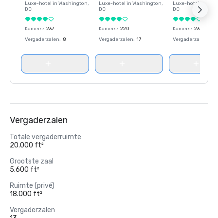
Luxe-hotel in
Washington
,
Luxe-hotel in
Washington
,
Luxe-hotel in
Wash
DC
DC
DC
Kamers
:
237
Kamers
:
220
Kamers
:
237
Vergaderzalen
:
8
Vergaderzalen
:
17
Vergaderzalen
:
8
Vergaderzalen
Totale vergaderruimte
20.000 ft²
Grootste zaal
5.600 ft²
Ruimte (privé)
18.000 ft²
Vergaderzalen