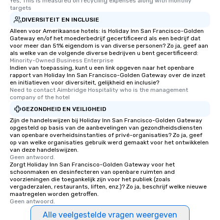
Yes, This is measured on recycling expenses along with monthly 
targets
DIVERSITEIT EN INCLUSIE
Alleen voor Amerikaanse hotels: is Holiday Inn San Francisco-Golden
Gateway en/of het moederbedrijf gecertificeerd als een bedrijf dat
voor meer dan 51% eigendom is van diverse personen? Zo ja, geef aan
als welke van de volgende diverse bedrijven u bent gecertificeerd:
Minority-Owned Business Enterprise
Indien van toepassing, kunt u een link opgeven naar het openbare
rapport van Holiday Inn San Francisco-Golden Gateway over de inzet
en initiatieven voor diversiteit, gelijkheid en inclusie?
Need to contact Aimbridge Hospitality who is the management 
company of the hotel
GEZONDHEID EN VEILIGHEID
Zijn de handelswijzen bij Holiday Inn San Francisco-Golden Gateway
opgesteld op basis van de aanbevelingen van gezondheidsdiensten
van openbare overheidsinstanties of privé-organisaties? Zo ja, geef
op van welke organisaties gebruik werd gemaakt voor het ontwikkelen
van deze handelswijzen.
Geen antwoord.
Zorgt Holiday Inn San Francisco-Golden Gateway voor het
schoonmaken en desinfecteren van openbare ruimten and
voorzieningen die toegankelijk zijn voor het publiek (zoals
vergaderzalen, restaurants, liften, enz.)? Zo ja, beschrijf welke nieuwe
maatregelen worden getroffen.
Geen antwoord.
Alle veelgestelde vragen weergeven