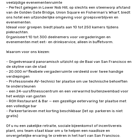
veelzijdige evenementenruimte

- Perfect gelegen in Lower Nob Hill, op slechts een steenworp afstand 
van de Golden Gate Bridge, Union Square en Fisherman's Wharf, biedt 
ons hotel een uitzonderlijke omgeving voor groepsverblijven en 
evenementen.

Ideaal voor groepen: biedt plaats aan 10 tot 250 kamers tijdens 
pieknachten.

Organiseert 10 tot 300 deelnemers voor vergaderingen en 
evenementen met eet- en drinkservice, alleen in buffetvorm. 

Waarom voor ons kiezen:

- Ongeëvenaard panoramisch uitzicht op de Baai van San Francisco en 
de skyline van de stad

- 20.000 m² flexibele vergaderruimte verdeeld over twee handige 
verdiepingen

- Professionele AV-technici ter plaatse om uw technische behoeften 
te ondersteunen

- een 24-uursfitnesscentrum en een verwarmd buitenzwembad voor 
het welzijn van gasten

- ROH Restaurant & Bar — een gezellige eetervaring ter plaatse met 
een volledige bar

- Parkeertarieven met korting beschikbaar (let op: parkeren is niet 
gratis)

Of u nu een zakelijke retraite, sociale bijeenkomst of incentivereis 
plant, ons team staat klaar om u te helpen een naadloze en 
onvergetelijke ervaring te creëren in het hart van San Francisco.