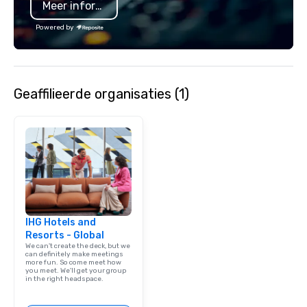
Meer informatie
Powered by
Geaffilieerde organisaties (1)
IHG Hotels and
Resorts - Global
We can't create the deck, but we
can definitely make meetings
more fun. So come meet how
you meet. We'll get your group
in the right headspace.