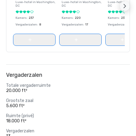
Luxe-hotel in
Washington
,
Luxe-hotel in
Washington
,
Luxe-hotel in
Wash
DC
DC
DC
Kamers
:
237
Kamers
:
220
Kamers
:
237
Vergaderzalen
:
8
Vergaderzalen
:
17
Vergaderzalen
:
8
Vergaderzalen
Totale vergaderruimte
20.000 ft²
Grootste zaal
5.600 ft²
Ruimte (privé)
18.000 ft²
Vergaderzalen