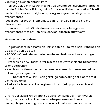
veelzijdige evenementenruimte

- Perfect gelegen in Lower Nob Hill, op slechts een steenworp afstand 
van de Golden Gate Bridge, Union Square en Fisherman's Wharf, biedt 
ons hotel een uitzonderlijke omgeving voor groepsverblijven en 
evenementen.

Ideaal voor groepen: biedt plaats aan 10 tot 250 kamers tijdens 
pieknachten.

Organiseert 10 tot 300 deelnemers voor vergaderingen en 
evenementen met eet- en drinkservice, alleen in buffetvorm. 

Waarom voor ons kiezen:

- Ongeëvenaard panoramisch uitzicht op de Baai van San Francisco en 
de skyline van de stad

- 20.000 m² flexibele vergaderruimte verdeeld over twee handige 
verdiepingen

- Professionele AV-technici ter plaatse om uw technische behoeften 
te ondersteunen

- een 24-uursfitnesscentrum en een verwarmd buitenzwembad voor 
het welzijn van gasten

- ROH Restaurant & Bar — een gezellige eetervaring ter plaatse met 
een volledige bar

- Parkeertarieven met korting beschikbaar (let op: parkeren is niet 
gratis)

Of u nu een zakelijke retraite, sociale bijeenkomst of incentivereis 
plant, ons team staat klaar om u te helpen een naadloze en 
onvergetelijke ervaring te creëren in het hart van San Francisco.