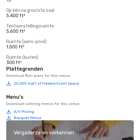
13
Op één na grootste zaal
5.400 ft²
Tentoonstellingsruimte
5.600 ft²
Ruimte (semi-privé)
1.500 ft²
Ruimte (buiten)
300 ft²
Plattegronden
Download floor plans for this venue.
20,000 SqFt of Flexible Event Space
Menu's
Download catering menus for this venue.
A/V Pricing
Banquet Menus
Vergaderzalen verkennen