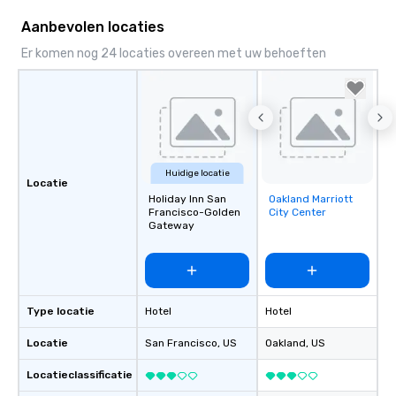
Aanbevolen locaties
Er komen nog 24 locaties overeen met uw behoeften
Huidige locatie
Locatie
Holiday Inn San
Oakland Marriott
Removed from
Francisco-Golden
City Center
favorites
Gateway
Type locatie
Hotel
Hotel
Locatie
San Francisco
, US
Oakland
, US
Locatieclassificatie