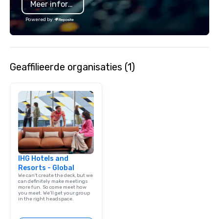
Meer informatie
Powered by
Geaffilieerde organisaties (1)
IHG Hotels and
Resorts - Global
We can't create the deck, but we
can definitely make meetings
more fun. So come meet how
you meet. We'll get your group
in the right headspace.