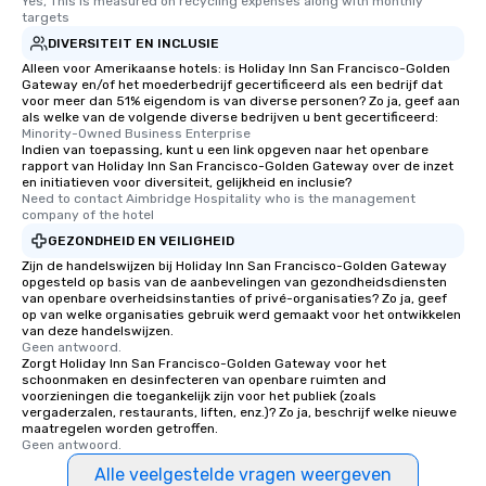
Yes, This is measured on recycling expenses along with monthly 
targets
DIVERSITEIT EN INCLUSIE
Alleen voor Amerikaanse hotels: is Holiday Inn San Francisco-Golden
Gateway en/of het moederbedrijf gecertificeerd als een bedrijf dat
voor meer dan 51% eigendom is van diverse personen? Zo ja, geef aan
als welke van de volgende diverse bedrijven u bent gecertificeerd:
Minority-Owned Business Enterprise
Indien van toepassing, kunt u een link opgeven naar het openbare
rapport van Holiday Inn San Francisco-Golden Gateway over de inzet
en initiatieven voor diversiteit, gelijkheid en inclusie?
Need to contact Aimbridge Hospitality who is the management 
company of the hotel
GEZONDHEID EN VEILIGHEID
Zijn de handelswijzen bij Holiday Inn San Francisco-Golden Gateway
opgesteld op basis van de aanbevelingen van gezondheidsdiensten
van openbare overheidsinstanties of privé-organisaties? Zo ja, geef
op van welke organisaties gebruik werd gemaakt voor het ontwikkelen
van deze handelswijzen.
Geen antwoord.
Zorgt Holiday Inn San Francisco-Golden Gateway voor het
schoonmaken en desinfecteren van openbare ruimten and
voorzieningen die toegankelijk zijn voor het publiek (zoals
vergaderzalen, restaurants, liften, enz.)? Zo ja, beschrijf welke nieuwe
maatregelen worden getroffen.
Geen antwoord.
Alle veelgestelde vragen weergeven