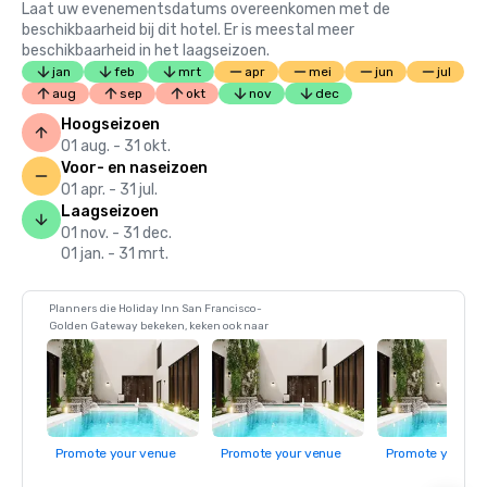
Laat uw evenementsdatums overeenkomen met de
beschikbaarheid bij dit hotel. Er is meestal meer
beschikbaarheid in het laagseizoen.
jan
feb
mrt
apr
mei
jun
jul
aug
sep
okt
nov
dec
Hoogseizoen
01 aug. - 31 okt.
Voor- en naseizoen
01 apr. - 31 jul.
Laagseizoen
01 nov. - 31 dec.
01 jan. - 31 mrt.
Planners die Holiday Inn San Francisco-
Golden Gateway bekeken, keken ook naar
Promote your venue
Promote your venue
Promote your ve