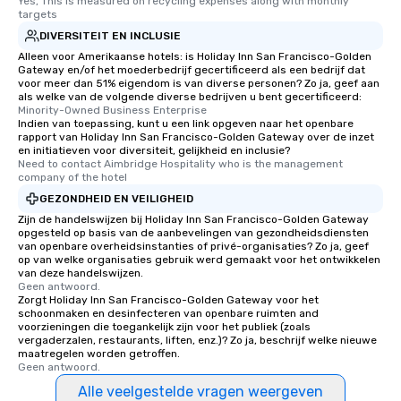
Yes, This is measured on recycling expenses along with monthly 
targets
DIVERSITEIT EN INCLUSIE
Alleen voor Amerikaanse hotels: is Holiday Inn San Francisco-Golden
Gateway en/of het moederbedrijf gecertificeerd als een bedrijf dat
voor meer dan 51% eigendom is van diverse personen? Zo ja, geef aan
als welke van de volgende diverse bedrijven u bent gecertificeerd:
Minority-Owned Business Enterprise
Indien van toepassing, kunt u een link opgeven naar het openbare
rapport van Holiday Inn San Francisco-Golden Gateway over de inzet
en initiatieven voor diversiteit, gelijkheid en inclusie?
Need to contact Aimbridge Hospitality who is the management 
company of the hotel
GEZONDHEID EN VEILIGHEID
Zijn de handelswijzen bij Holiday Inn San Francisco-Golden Gateway
opgesteld op basis van de aanbevelingen van gezondheidsdiensten
van openbare overheidsinstanties of privé-organisaties? Zo ja, geef
op van welke organisaties gebruik werd gemaakt voor het ontwikkelen
van deze handelswijzen.
Geen antwoord.
Zorgt Holiday Inn San Francisco-Golden Gateway voor het
schoonmaken en desinfecteren van openbare ruimten and
voorzieningen die toegankelijk zijn voor het publiek (zoals
vergaderzalen, restaurants, liften, enz.)? Zo ja, beschrijf welke nieuwe
maatregelen worden getroffen.
Geen antwoord.
Alle veelgestelde vragen weergeven