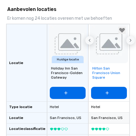
Aanbevolen locaties
Er komen nog 24 locaties overeen met uw behoeften
Huidige locatie
Locatie
Holiday Inn San
Hilton San
Removed from
Francisco-Golden
Francisco Union
favorites
Gateway
Square
Type locatie
Hotel
Hotel
Locatie
San Francisco
, US
San Francisco
, US
Locatieclassificatie