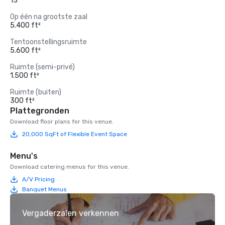
13
Op één na grootste zaal
5.400 ft²
Tentoonstellingsruimte
5.600 ft²
Ruimte (semi-privé)
1.500 ft²
Ruimte (buiten)
300 ft²
Plattegronden
Download floor plans for this venue.
20,000 SqFt of Flexible Event Space
Menu's
Download catering menus for this venue.
A/V Pricing
Banquet Menus
Vergaderzalen verkennen