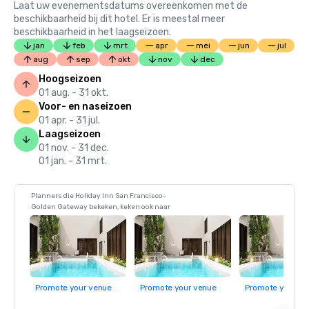
Laat uw evenementsdatums overeenkomen met de
beschikbaarheid bij dit hotel. Er is meestal meer
beschikbaarheid in het laagseizoen.
jan
feb
mrt
apr
mei
jun
jul
aug
sep
okt
nov
dec
Hoogseizoen
01 aug. - 31 okt.
Voor- en naseizoen
01 apr. - 31 jul.
Laagseizoen
01 nov. - 31 dec.
01 jan. - 31 mrt.
Planners die Holiday Inn San Francisco-
Golden Gateway bekeken, keken ook naar
Promote your venue
Promote your venue
Promote your ve