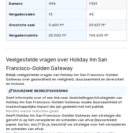
Kamers
496
1.921
Vergaderzalen
13
45
Grootste zaal
5.600 ft²
29.637 ft²
Vergaderruimte
20.000 ft²
134.500 ft²
Veelgestelde vragen over Holiday Inn San
Francisco-Golden Gateway
Bekijk veelgestelde vragen van Holiday Inn San Francisco-Golden
Gateway over gezondheid en veiligheid, duurzaamheid en diversiteit
en inclusie.
DUURZAME BEDRIJFSVOERING
Geef informatie over of een link naar doelstellingen/strategieën van
Holiday Inn San Francisco-Golden Gateway inzake duurzaamheid of
maatschappelijke impact die zijn gedeeld met het publiek.
Monthly waste reduction goals
Heeft Holiday Inn San Francisco-Golden Gateway een strategie die
gericht is op het verwijderen en scheiden van afval (bijvoorbeeld
papier, karton, enz.)? Zo ja, beschrijf uw strategie voor het verwijderen
en scheiden van afval.