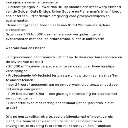
veelzijdige evenementenruimte

- Perfect gelegen in Lower Nob Hill, op slechts een steenworp afstand 
van de Golden Gate Bridge, Union Square en Fisherman's Wharf, biedt 
ons hotel een uitzonderlijke omgeving voor groepsverblijven en 
evenementen.

Ideaal voor groepen: biedt plaats aan 10 tot 250 kamers tijdens 
pieknachten.

Organiseert 10 tot 300 deelnemers voor vergaderingen en 
evenementen met eet- en drinkservice, alleen in buffetvorm. 

Waarom voor ons kiezen:

- Ongeëvenaard panoramisch uitzicht op de Baai van San Francisco en 
de skyline van de stad

- 20.000 m² flexibele vergaderruimte verdeeld over twee handige 
verdiepingen

- Professionele AV-technici ter plaatse om uw technische behoeften 
te ondersteunen

- een 24-uursfitnesscentrum en een verwarmd buitenzwembad voor 
het welzijn van gasten

- ROH Restaurant & Bar — een gezellige eetervaring ter plaatse met 
een volledige bar

- Parkeertarieven met korting beschikbaar (let op: parkeren is niet 
gratis)

Of u nu een zakelijke retraite, sociale bijeenkomst of incentivereis 
plant, ons team staat klaar om u te helpen een naadloze en 
onvergetelijke ervaring te creëren in het hart van San Francisco.