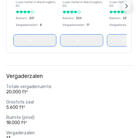
Luxe-hotel in
Washington
,
Luxe-hotel in
Washington
,
Luxe-hotel in
Wash
DC
DC
DC
Kamers
:
237
Kamers
:
220
Kamers
:
237
Vergaderzalen
:
8
Vergaderzalen
:
17
Vergaderzalen
:
8
Vergaderzalen
Totale vergaderruimte
20.000 ft²
Grootste zaal
5.600 ft²
Ruimte (privé)
18.000 ft²
Vergaderzalen