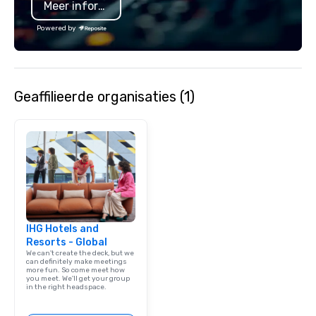
Meer informatie
Powered by
Geaffilieerde organisaties (1)
IHG Hotels and
Resorts - Global
We can't create the deck, but we
can definitely make meetings
more fun. So come meet how
you meet. We'll get your group
in the right headspace.