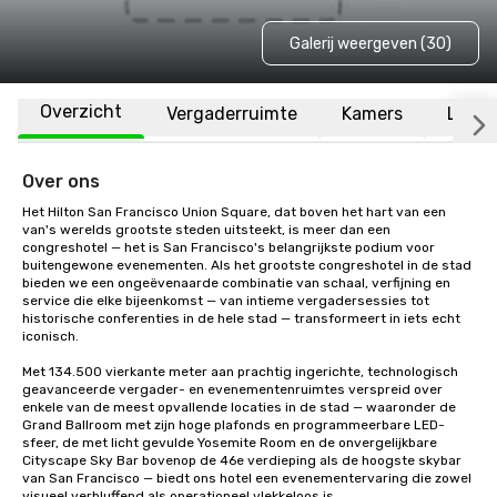
Galerij weergeven (30)
Overzicht
Vergaderruimte
Kamers
Locat
Over ons
Het Hilton San Francisco Union Square, dat boven het hart van een 
van's werelds grootste steden uitsteekt, is meer dan een 
congreshotel — het is San Francisco's belangrijkste podium voor 
buitengewone evenementen. Als het grootste congreshotel in de stad 
bieden we een ongeëvenaarde combinatie van schaal, verfijning en 
service die elke bijeenkomst — van intieme vergadersessies tot 
historische conferenties in de hele stad — transformeert in iets echt 
iconisch.

Met 134.500 vierkante meter aan prachtig ingerichte, technologisch 
geavanceerde vergader- en evenementenruimtes verspreid over 
enkele van de meest opvallende locaties in de stad — waaronder de 
Grand Ballroom met zijn hoge plafonds en programmeerbare LED-
sfeer, de met licht gevulde Yosemite Room en de onvergelijkbare 
Cityscape Sky Bar bovenop de 46e verdieping als de hoogste skybar 
van San Francisco — biedt ons hotel een evenementervaring die zowel 
visueel verbluffend als operationeel vlekkeloos is.
