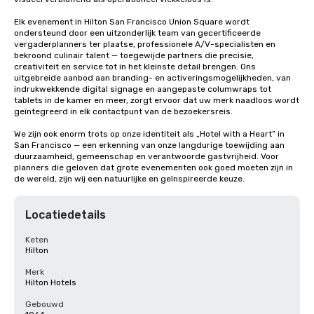
Elk evenement in Hilton San Francisco Union Square wordt 
ondersteund door een uitzonderlijk team van gecertificeerde 
vergaderplanners ter plaatse, professionele A/V-specialisten en 
bekroond culinair talent — toegewijde partners die precisie, 
creativiteit en service tot in het kleinste detail brengen. Ons 
uitgebreide aanbod aan branding- en activeringsmogelijkheden, van 
indrukwekkende digital signage en aangepaste columwraps tot 
tablets in de kamer en meer, zorgt ervoor dat uw merk naadloos wordt 
geïntegreerd in elk contactpunt van de bezoekersreis.

We zijn ook enorm trots op onze identiteit als „Hotel with a Heart” in 
San Francisco — een erkenning van onze langdurige toewijding aan 
duurzaamheid, gemeenschap en verantwoorde gastvrijheid. Voor 
planners die geloven dat grote evenementen ook goed moeten zijn in 
de wereld, zijn wij een natuurlijke en geïnspireerde keuze.
Locatiedetails
Keten
Hilton
Merk
Hilton Hotels
Gebouwd