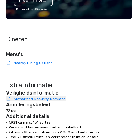
Powered by
Dineren
Menu's
Nearby Dining Options
Extra informatie
Veiligheidsinformatie
Authorized Security Services
Annuleringsbeleid
72 uur
Additional details
• 1.921 kamers, 151 suites

• Verwarmd buitenzwembad en bubbelbad

• 24-uurs fitnesscentrum van 2.800 vierkante meter

• FedEx Office® Print- en verzendcentrum op locatie
