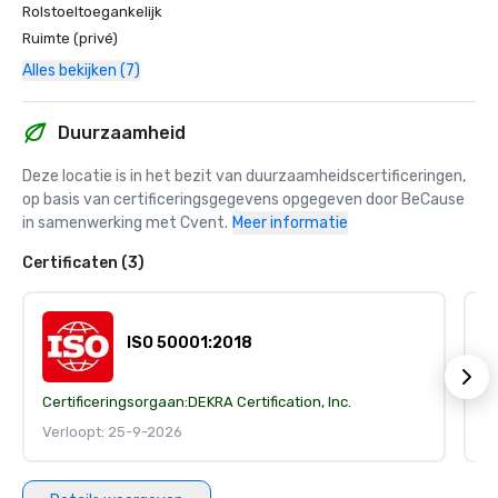
Rolstoeltoegankelijk
Ruimte (privé)
Alles bekijken (7)
Duurzaamheid
Deze locatie is in het bezit van duurzaamheidscertificeringen, 
op basis van certificeringsgegevens opgegeven door BeCause 
in samenwerking met Cvent.
Meer informatie
Certificaten (3)
ISO 50001:2018
Certificeringsorgaan:
DEKRA Certification, Inc.
Ce
Verloopt: 25-9-2026
V