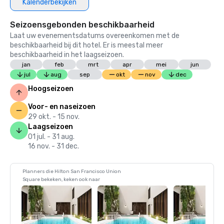
Kalenderbekijken
Seizoensgebonden beschikbaarheid
Laat uw evenementsdatums overeenkomen met de
beschikbaarheid bij dit hotel. Er is meestal meer
beschikbaarheid in het laagseizoen.
jan
feb
mrt
apr
mei
jun
jul
aug
sep
okt
nov
dec
Hoogseizoen
Voor- en naseizoen
29 okt. - 15 nov.
Laagseizoen
01 jul. - 31 aug.
16 nov. - 31 dec.
Planners die Hilton San Francisco Union
Square bekeken, keken ook naar