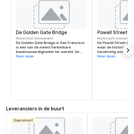
De Golden Gate Bridge
Powell Street-k
Historisch monument
Historisch monumen
De Golden Gate Bridge in San Francisco 
De Powell Street Cabl
is een van de meest herkenbare 
waar de historische 
bezienswaardigheden ter wereld. De 
handmatig worden ge
iconische hangbrug staat bekend om zijn 
Meer lezen
richting te veranderen
Meer lezen
opvallende oranje kleur en 
Powell en Market Stree
adembenemende uitzichten.
populair startpunt voo
iconische heuvels va
Leveranciers in de buurt
Gepromoot