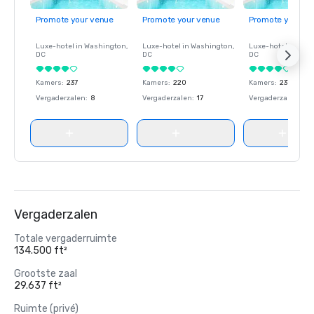
Promote your venue
Promote your venue
Promote your ve
Luxe-hotel in
Washington
,
Luxe-hotel in
Washington
,
Luxe-hotel in
Wash
DC
DC
DC
Kamers
:
237
Kamers
:
220
Kamers
:
237
Vergaderzalen
:
8
Vergaderzalen
:
17
Vergaderzalen
:
8
Vergaderzalen
Totale vergaderruimte
134.500 ft²
Grootste zaal
29.637 ft²
Ruimte (privé)