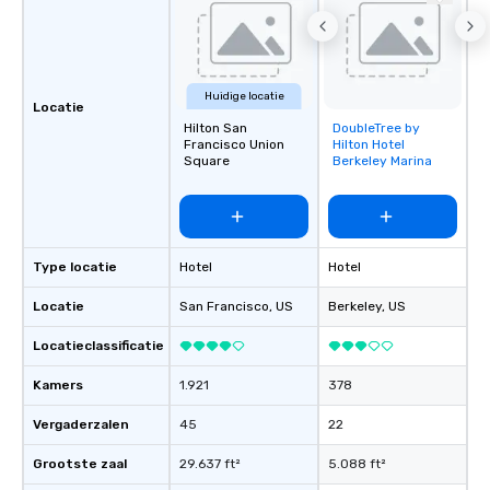
Huidige locatie
Locatie
Hilton San
DoubleTree by
Removed from
Francisco Union
Hilton Hotel
favorites
Square
Berkeley Marina
Type locatie
Hotel
Hotel
Locatie
San Francisco
, US
Berkeley
, US
Locatieclassificatie
Kamers
1.921
378
Vergaderzalen
45
22
Grootste zaal
29.637 ft²
5.088 ft²