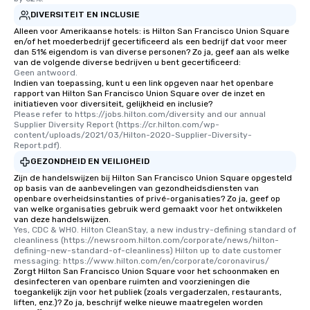
DIVERSITEIT EN INCLUSIE
Alleen voor Amerikaanse hotels: is Hilton San Francisco Union Square
en/of het moederbedrijf gecertificeerd als een bedrijf dat voor meer
dan 51% eigendom is van diverse personen? Zo ja, geef aan als welke
van de volgende diverse bedrijven u bent gecertificeerd:
Geen antwoord.
Indien van toepassing, kunt u een link opgeven naar het openbare
rapport van Hilton San Francisco Union Square over de inzet en
initiatieven voor diversiteit, gelijkheid en inclusie?
Please refer to https://jobs.hilton.com/diversity and our annual 
Supplier Diversity Report (https://cr.hilton.com/wp-
content/uploads/2021/03/Hilton-2020-Supplier-Diversity-
Report.pdf).
GEZONDHEID EN VEILIGHEID
Zijn de handelswijzen bij Hilton San Francisco Union Square opgesteld
op basis van de aanbevelingen van gezondheidsdiensten van
openbare overheidsinstanties of privé-organisaties? Zo ja, geef op
van welke organisaties gebruik werd gemaakt voor het ontwikkelen
van deze handelswijzen.
Yes, CDC & WHO. Hilton CleanStay, a new industry-defining standard of 
cleanliness (https://newsroom.hilton.com/corporate/news/hilton-
defining-new-standard-of-cleanliness) Hilton up to date customer 
messaging: https://www.hilton.com/en/corporate/coronavirus/
Zorgt Hilton San Francisco Union Square voor het schoonmaken en
desinfecteren van openbare ruimten and voorzieningen die
toegankelijk zijn voor het publiek (zoals vergaderzalen, restaurants,
liften, enz.)? Zo ja, beschrijf welke nieuwe maatregelen worden