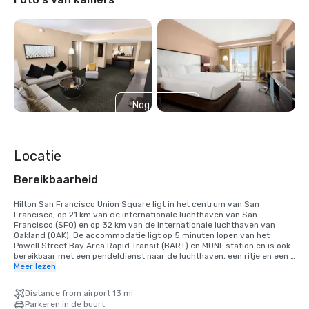
Nog 6
weergeven
Locatie
Bereikbaarheid
Hilton San Francisco Union Square ligt in het centrum van San 
Francisco, op 21 km van de internationale luchthaven van San 
Francisco (SFO) en op 32 km van de internationale luchthaven van 
Oakland (OAK). De accommodatie ligt op 5 minuten lopen van het 
Powell Street Bay Area Rapid Transit (BART) en MUNI-station en is ook 
bereikbaar met een pendeldienst naar de luchthaven, een ritje en een 
taxi. 25 minuten met de auto naar de internationale luchthaven SFO, 
Meer lezen
40 minuten met de BART-trein. We zijn gevestigd in het Union Square 
District, in het hart van het centrum van San Francisco.
Distance from airport 13 mi
Parkeren in de buurt