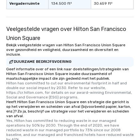
Vergaderruimte
134.500 ft²
30.659 ft²
Veelgestelde vragen over Hilton San Francisco
Union Square
Bekijk veelgestelde vragen van Hilton San Francisco Union Square
over gezondheid en veiligheid, duurzaamheid en diversiteit en
inclusie.
DUURZAME BEDRIJFSVOERING
Geef informatie over of een link naar doelstellingen/strategieën van
Hilton San Francisco Union Square inzake duurzaamheid of
maatschappelijke impact die zijn gedeeld met het publiek.
Hilton has committed to cut our environmental footprint in half and 
double our social impact by 2030. Refer to our website, 
https://cr.hilton.com, for details on our award-winning Environmental, 
Social and Governance (ESG) programs.
Heeft Hilton San Francisco Union Square een strategie die gericht is
op het verwijderen en scheiden van afval (bijvoorbeeld papier, karton,
enz.)? Zo ja, beschrijf uw strategie voor het verwijderen en scheiden
van afval.
Yes, Hilton has committed to reducing waste in our managed 
operations by 50% by 2030. Through the end of 2020, we have 
reduced waste in our managed portfolio by 73% since our 2008 
baseline, and our managed and franchised hotels have reduced waste 
by 62%.