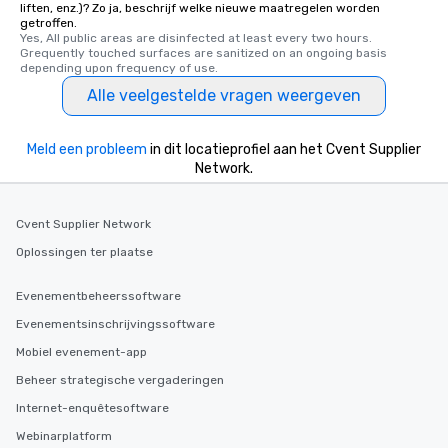
liften, enz.)? Zo ja, beschrijf welke nieuwe maatregelen worden
delight any palate. Tours Available
getroffen.
from Day to Night With
Yes, All public areas are disinfected at least every two hours. 
Grequently touched surfaces are sanitized on an ongoing basis 
group experience, bookin
depending upon frequency of use.
key. Whether you desir
Alle veelgestelde vragen weergeven
business hours or earl
after work, we can coo
you to provide options 
Meld een probleem
in dit locatieprofiel aan het Cvent Supplier
needs. Go for as Long or as Short as
Network.
You Like Along with fle
scheduling, Lip Smack
Tours also provides a 
Cvent Supplier Network
durations. Our shortes
Oplossingen ter plaatse
2.5 hours; our longest 
hours, with optional 
Evenementbeheerssoftware
incentives.
Evenementsinschrijvingssoftware
Mobiel evenement-app
Beheer strategische vergaderingen
Internet-enquêtesoftware
Webinarplatform