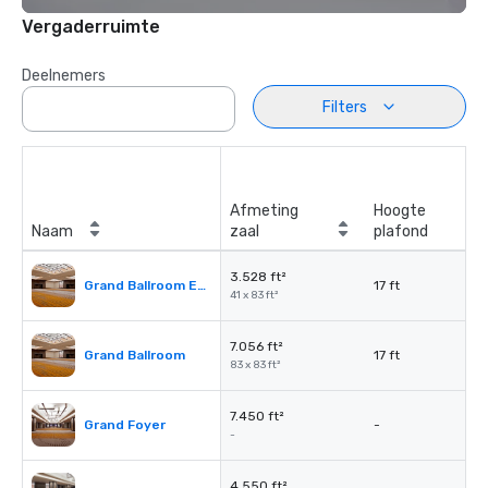
Vergaderruimte
Deelnemers
Filters
Afmeting
Hoogte
Naam
zaal
plafond
3.528 ft²
Grand Ballroom East or West
17 ft
41 x 83 ft²
7.056 ft²
Grand Ballroom
17 ft
83 x 83 ft²
7.450 ft²
Grand Foyer
-
-
4.550 ft²