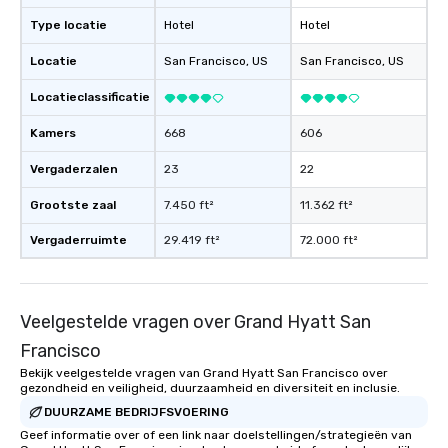
experience, we can als
Type locatie
Hotel
Hotel
an evening helicopter 
glittering lights of The S
Locatie
San Francisco
, US
San Francisco
, US
Memorable Experience f
Smacking Foodie Tours
Locatieclassificatie
to gather and dine tha
experienced, and all ar
Kamers
668
606
remember. Our one-of-
Vergaderzalen
23
22
are special, from the fi
last. It’s an experienc
Grootste zaal
7.450 ft²
11.362 ft²
will reminisce about lo
leave. Location, Location, Location
Vergaderruimte
29.419 ft²
72.000 ft²
One of the best reason
convenient and efficie
experience is designed
Veelgestelde vragen over Grand Hyatt San
restaurants are within
walking distance of ea
Francisco
short stroll allows you
Bekijk veelgestelde vragen van Grand Hyatt San Francisco over
members a chance to 
gezondheid en veiligheid, duurzaamheid en diversiteit en inclusie.
networking opportunit
DUURZAME BEDRIJFSVOERING
heading to the next pl
Geef informatie over of een link naar doelstellingen/strategieën van
itinerary. You Get a Dinner and a Show