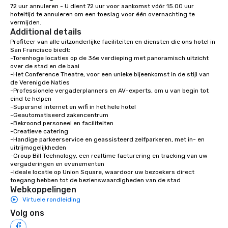
72 uur annuleren - U dient 72 uur voor aankomst vóór 15.00 uur 
with different people 
hoteltijd te annuleren om een toeslag voor één overnachting te 
down at each venue a
vermijden.
Additional details
traverse along the way
experiences not only 
Profiteer van alle uitzonderlijke faciliteiten en diensten die ons hotel in 
San Francisco biedt:

ways to network, but a
-Torenhoge locaties op de 36e verdieping met panoramisch uitzicht 
way to do so. Large Groups Welcome
over de stad en de baai

Lip Smacking Foodie To
-Het Conference Theatre, voor een unieke bijeenkomst in de stijl van 
de Verenigde Naties

groups, small or large.
-Professionele vergaderplanners en AV-experts, om u van begin tot 
experiences can acc
eind te helpen

groups from as few as
-Supersnel internet en wifi in het hele hotel

-Geautomatiseerd zakencentrum

as 500 guests, making
-Bekroond personeel en faciliteiten

choice for any corpora
-Creatieve catering

Stress-Free Booking 
-Handige parkeerservice en geassisteerd zelfparkeren, met in- en 
uitrijmogelijkheden

a tour is stress-free a
-Group Bill Technology, een realtime facturering en tracking van uw 
enjoy the company of 
vergaderingen en evenementen

more easily. You’ll tak
-Ideale locatie op Union Square, waardoor uw bezoekers direct 
toegang hebben tot de bezienswaardigheden van de stad
knowing that everythin
Webkoppelingen
of from the moment the
Virtuele rondleiding
booked to the minute i
Volg ons
Since the menu is alre
have nothing to worry 