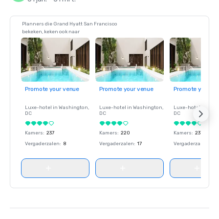
Planners die Grand Hyatt San Francisco
bekeken, keken ook naar
Promote your venue
Promote your venue
Promote your ve
Luxe-hotel in
Washington
,
Luxe-hotel in
Washington
,
Luxe-hotel in
Wash
DC
DC
DC
Kamers
:
237
Kamers
:
220
Kamers
:
237
Vergaderzalen
:
8
Vergaderzalen
:
17
Vergaderzalen
:
8