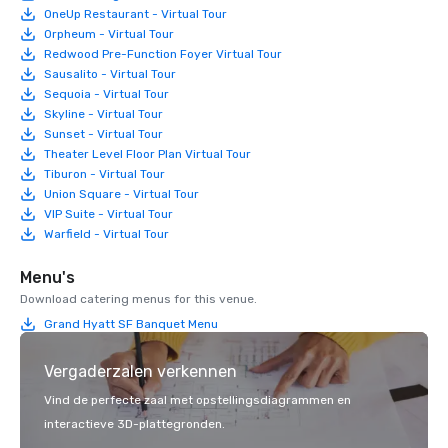
OneUp Restaurant - Virtual Tour
Orpheum - Virtual Tour
Redwood Pre-Function Foyer Virtual Tour
Sausalito - Virtual Tour
Sequoia - Virtual Tour
Skyline - Virtual Tour
Sunset - Virtual Tour
Theater Level Floor Plan Virtual Tour
Tiburon - Virtual Tour
Union Square - Virtual Tour
VIP Suite - Virtual Tour
Warfield - Virtual Tour
Menu's
Download catering menus for this venue.
Grand Hyatt SF Banquet Menu
Vergaderzalen verkennen
Vind de perfecte zaal met opstellingsdiagrammen en
interactieve 3D-plattegronden.