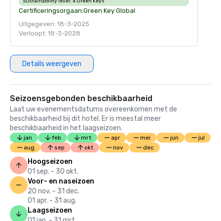
Sustainability level:
4 Green Keys
Certificeringsorgaan:
Green Key Global
Uitgegeven: 18-3-2025
Verloopt: 18-3-2028
Details weergeven
Seizoensgebonden beschikbaarheid
Laat uw evenementsdatums overeenkomen met de
beschikbaarheid bij dit hotel. Er is meestal meer
beschikbaarheid in het laagseizoen.
jan
feb
mrt
apr
mei
jun
jul
aug
sep
okt
nov
dec
Hoogseizoen
01 sep. - 30 okt.
Voor- en naseizoen
20 nov. - 31 dec.
01 apr. - 31 aug.
Laagseizoen
01 jan. - 31 mrt.