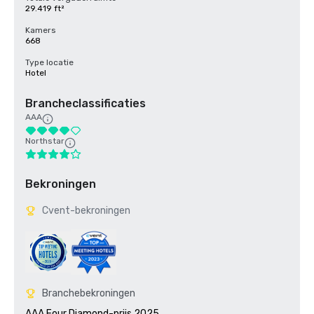
29.419 ft²
Kamers
668
Type locatie
Hotel
Brancheclassificaties
AAA
Northstar
Bekroningen
Cvent-bekroningen
Branchebekroningen
AAA Four Diamond-prijs 2025
