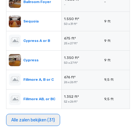
Ballroom Foyer
-
-
1.550 ft²
Sequoia
9 ft
50 x 31 ft²
675 ft²
Cypress A or B
9 ft
25 x 27 ft²
1.350 ft²
Cypress
9 ft
50 x 27 ft²
676 ft²
Fillmore A, B or C
9,5 ft
26 x 26 ft²
1.352 ft²
Fillmore AB, or BC
9,5 ft
52 x 26 ft²
Alle zalen bekijken (31)