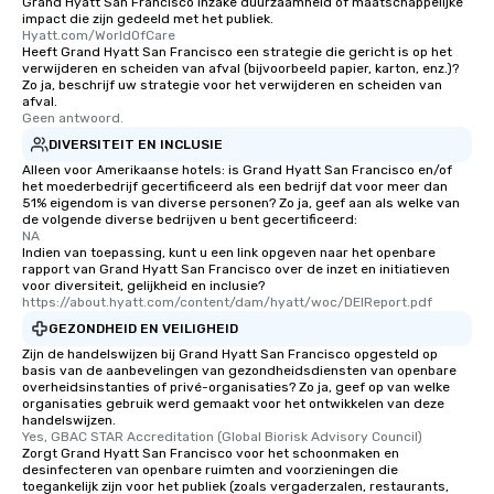
Grand Hyatt San Francisco inzake duurzaamheid of maatschappelijke
impact die zijn gedeeld met het publiek.
Our tours offer an exqu
Hyatt.com/WorldOfCare
entertainment. All tour
Heeft Grand Hyatt San Francisco een strategie die gericht is op het
knowledgeable, profes
verwijderen en scheiden van afval (bijvoorbeeld papier, karton, enz.)?
Zo ja, beschrijf uw strategie voor het verwijderen en scheiden van
who leads the group on
afval.
offering engaging tidb
Geen antwoord.
fascinating stories. S
DIVERSITEIT EN INCLUSIE
interactive experience
Alleen voor Amerikaanse hotels: is Grand Hyatt San Francisco en/of
along the way exclusive
het moederbedrijf gecertificeerd als een bedrijf dat voor meer dan
51% eigendom is van diverse personen? Zo ja, geef aan als welke van
ensuring there is neve
de volgende diverse bedrijven u bent gecertificeerd:
Different Types of Cuis
NA
experiences offer the a
Indien van toepassing, kunt u een link opgeven naar het openbare
rapport van Grand Hyatt San Francisco over de inzet en initiatieven
several renowned rest
voor diversiteit, gelijkheid en inclusie?
convenient outing, inc
https://about.hyatt.com/content/dam/hyatt/woc/DEIReport.pdf
and your guests might
GEZONDHEID EN VEILIGHEID
discovered otherwise 
Zijn de handelswijzen bij Grand Hyatt San Francisco opgesteld op
at a typical corporate 
basis van de aanbevelingen van gezondheidsdiensten van openbare
overheidsinstanties of privé-organisaties? Zo ja, geef op van welke
a way to try some of t
organisaties gebruik werd gemaakt voor het ontwikkelen van deze
in the city and dive in
handelswijzen.
Yes, GBAC STAR Accreditation (Global Biorisk Advisory Council)
cuisines and dishes. Al
Zorgt Grand Hyatt San Francisco voor het schoonmaken en
selected dishes are cu
desinfecteren van openbare ruimten and voorzieningen die
high standards to ensu
toegankelijk zijn voor het publiek (zoals vergaderzalen, restaurants,