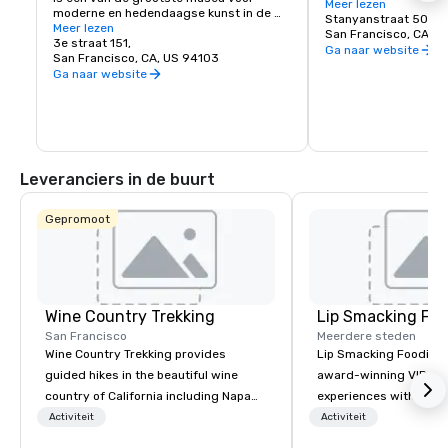
York City, en omdat ve
Meer lezen
moderne en hedendaagse kunst in de 
afgesloten is voor voe
Stanyanstraat 501
Verenigde Staten en een bloeiend 
Meer lezen
veilige plek om al zij
San Francisco, CA, U
cultureel centrum voor de Bay Area. Het 
3e straat 151,
te ontdekken, zoals de
Ga naar website
omvat zeven verdiepingen en heeft een 
San Francisco, CA, US 94103
Academy of Sciences,
café en een boekwinkel op het terrein. De 
Ga naar website
Children's Quarter, d
permanente collectie van SFMOMA 
de botanische tuinen,
huisvest hedendaagse kunstenaars 
nog veel meer!
Calder, Matisse en Picasso. Speciale 
tentoonstellingen en evenementen 
vinden het hele jaar door plaats.
Leveranciers in de buurt
Gepromoot
Wine Country Trekking
Lip Smacking Foo
San Francisco
Meerdere steden
Wine Country Trekking provides
Lip Smacking Foodie T
guided hikes in the beautiful wine
award-winning VIP gro
country of California including Napa
experiences with visits
and Sonoma Valleys. These
restaurants throughou
Activiteit
Activiteit
experiences include walking in the
States. Choose either