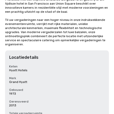
tijdloze hotel in San Francisco aan Union Square beschikt over 
innovatieve kamers in residentiële stijl met moderne voorzieningen en 
een prachtig uitzicht op de stad of de baai. 

Til uw vergaderingen naar een hoger niveau in onze indrukwekkende 
evenementenruimte, verrijkt met rijke materialen, unieke 
architecturale kenmerken, maximale flexibiliteit en technologische 
upgrades. Van moderne vergaderzalen tot luxe balzalen, onze 
ontmoetingsplek combineert de perfecte locatie met uitzonderlijke 
service en spectaculaire catering om opmerkelijke vergaderingen te 
organiseren.
Locatiedetails
Keten
Hyatt Hotels
Merk
Grand Hyatt
Gebouwd
1973
Gerenoveerd
2013
Totale vergaderruimte