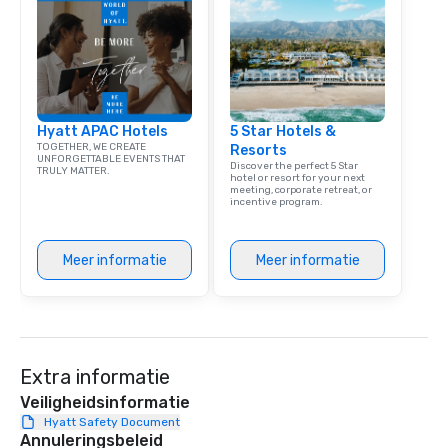
team building. All-Inclusive Group
Dining When meeting p
corporate group event
Smacking Foodie Tours,
group is assured a top
experience with three 
Hyatt APAC Hotels
5 Star Hotels &
signature dishes at ea
TOGETHER, WE CREATE
Resorts
Our affordable tours a
UNFORGETTABLE EVENTS THAT
Discover the perfect 5 Star
TRULY MATTER.
person with tax and gr
hotel or resort for your next
meeting, corporate retreat, or
included. The only thi
incentive program.
are drinks. However, 
package upgrade is ava
provides guests a sign
Meer informatie
Meer informatie
at various stops. Build Your Network
Our exclusive experien
ultimate networking op
a typical sit-down dinn
to engage the person t
Extra informatie
right of you. Because 
Veiligheidsinformatie
place at multiple resta
Hyatt Safety Document
walking in between, th
Annuleringsbeleid
countless opportunitie