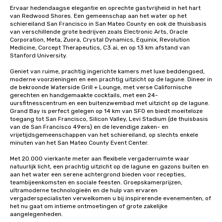
Ervaar hedendaagse elegantie en oprechte gastvrijheid in het hart 
van Redwood Shores. Een gemeenschap aan het water op het 
schiereiland San Francisco in San Mateo County en ook de thuisbasis 
van verschillende grote bedrijven zoals Electronic Arts, Oracle 
Corporation, Meta, Zuora, Crystal Dynamics, Equinix, Revolution 
Medicine, Corcept Therapeutics, C3.ai, en op 13 km afstand van 
Stanford University. 

Geniet van ruime, prachtig ingerichte kamers met luxe beddengoed, 
moderne voorzieningen en een prachtig uitzicht op de lagune. Dineer in 
de bekroonde Waterside Grill + Lounge, met verse Californische 
gerechten en handgemaakte cocktails, met een 24-
uursfitnesscentrum en een buitenzwembad met uitzicht op de lagune. 
Grand Bay is perfect gelegen op 14 km van SFO en biedt moeiteloze 
toegang tot San Francisco, Silicon Valley, Levi Stadium (de thuisbasis 
van de San Francisco 49ers) en de levendige zaken- en 
vrijetijdsgemeenschappen van het schiereiland, op slechts enkele 
minuten van het San Mateo County Event Center. 

Met 20.000 vierkante meter aan flexibele vergaderruimte waar 
natuurlijk licht, een prachtig uitzicht op de lagune en gazons buiten en 
aan het water een serene achtergrond bieden voor recepties, 
teambijeenkomsten en sociale feesten. Groepskamerprijzen, 
ultramoderne technologieën en de hulp van ervaren 
vergaderspecialisten verwelkomen u bij inspirerende evenementen, of 
het nu gaat om intieme ontmoetingen of grote zakelijke 
aangelegenheden. 
