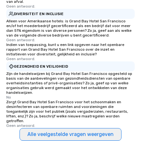
van afval.
Geen antwoord.
DIVERSITEIT EN INCLUSIE
Alleen voor Amerikaanse hotels: is Grand Bay Hotel San Francisco
en/of het moederbedrijf gecertificeerd als een bedrijf dat voor meer
dan 51% eigendom is van diverse personen? Zo ja, geef aan als welke
van de volgende diverse bedrijven u bent gecertificeerd:
Geen antwoord.
Indien van toepassing, kunt u een link opgeven naar het openbare
rapport van Grand Bay Hotel San Francisco over de inzet en
initiatieven voor diversiteit, gelijkheid en inclusie?
Geen antwoord.
GEZONDHEID EN VEILIGHEID
Zijn de handelswijzen bij Grand Bay Hotel San Francisco opgesteld op
basis van de aanbevelingen van gezondheidsdiensten van openbare
overheidsinstanties of privé-organisaties? Zo ja, geef op van welke
organisaties gebruik werd gemaakt voor het ontwikkelen van deze
handelswijzen.
No
Zorgt Grand Bay Hotel San Francisco voor het schoonmaken en
desinfecteren van openbare ruimten and voorzieningen die
toegankelijk zijn voor het publiek (zoals vergaderzalen, restaurants,
liften, enz.)? Zo ja, beschrijf welke nieuwe maatregelen worden
getroffen.
Geen antwoord.
Alle veelgestelde vragen weergeven