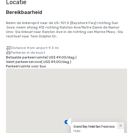
Locatie
Bereikbaarheid
Neem de linkeroprit naar de US-101 S (Bayshore Fwy) richting San 
Jose; neem afslag 412 richting Ralston Ave/Notre Dame de Namur 
Univ; Sla linksaf naar Ralston Ave in de richting van Marine Pkwy.; Sla 
rechtsaf naar Twin Dolphin Dr.;
Distance from airport 9.3 mi
Parkeren in de buurt
Betaalde parkeerruimte
(
US$ 49,00
/
dag
)
Valet parkeerservice
(
US$ 49,00
/
dag
)
Parkeerruimte voor bus
Grand Bay Hotel San Francisco
Hotel