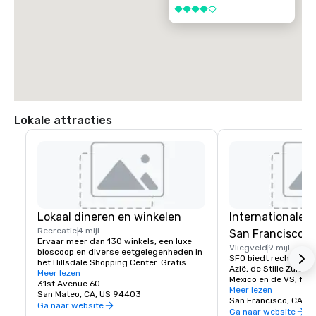
4 van 5
Lokale attracties
Lokaal dineren en winkelen
Internationale 
Recreatie
4 mijl
San Francisco
Ervaar meer dan 130 winkels, een luxe 
Vliegveld
9 mijl
bioscoop en diverse eetgelegenheden in 
SFO biedt rechtstree
het Hillsdale Shopping Center. Gratis 
Azië, de Stille Zuidze
parkeren en Caltrain toegankelijk. De 
Meer lezen
Mexico en de VS; facil
favoriete winkelbestemming van het 
31st Avenue 60
wereldklasse, winkels
Meer lezen
schiereiland.
San Mateo, CA, US 94403
meer!
San Francisco, CA, U
Ga naar website
Ga naar website