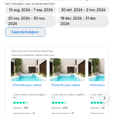
het houden van evenementen
15 aug. 2026 - 7 sep. 2026
30 okt. 2026 - 2 nov. 2026
20 nov. 2026 - 30 nov.
18 dec. 2026 - 31 dec.
2026
2026
Kalenderbekijken
Planners die Grand Bay Hotel San
Francisco bekeken, keken ook naar
Promote your venue
Promote your venue
Promote your ve
Luxe-hotel in
Washington
,
Luxe-hotel in
Washington
,
Luxe-hotel in
Wash
DC
DC
DC
Kamers
:
237
Kamers
:
220
Kamers
:
237
Vergaderzalen
:
8
Vergaderzalen
:
17
Vergaderzalen
:
8