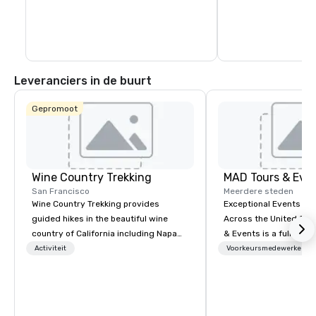
Leveranciers in de buurt
Gepromoot
Wine Country Trekking
MAD Tours & Eve
San Francisco
Meerdere steden
Wine Country Trekking provides
Exceptional Events & 
guided hikes in the beautiful wine
Across the United States! MAD 
country of California including Napa
& Events is a full-serv
and Sonoma Valleys. These
Management Company s
Activiteit
Voorkeursmedewerkers
experiences include walking in the
corporate events, incen
vineyards, amongst ancient redwood
executive retreats, co
trees and oak groves with a curated
product launches, tea
wine country lunch and visits to iconic
programs, and luxury 