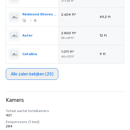
37 x 42 ft²
Redwood Shores Pre-Function
2.604 ft²
49,2 ft
-
|
2.800 ft²
Aster
12 ft
58 x 69 ft²
1.011 ft²
Catalina
9 ft
44 x 23 ft²
Alle zalen bekijken (25)
Kamers
Totaal aantal hotelkamers
421
Eenpersoons (1 bed)
284