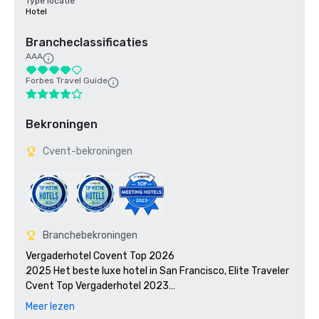
Type locatie
Hotel
Brancheclassificaties
AAA
Forbes Travel Guide
Bekroningen
Cvent-bekroningen
Branchebekroningen
Vergaderhotel Covent Top 2026

2025 Het beste luxe hotel in San Francisco, Elite Traveler 

Cvent Top Vergaderhotel 2023

2023 7x7:50 meest iconische cocktails in San Francisco 
Meer lezen
2023, #1 1934 Zombie in de Tonga Room
