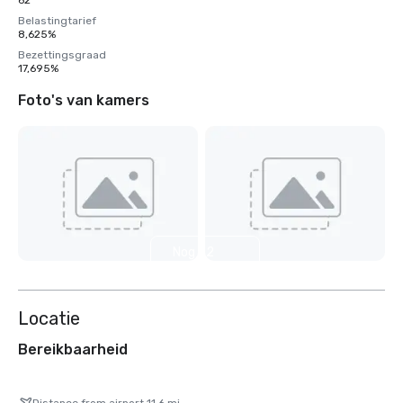
62
Belastingtarief
8,625%
Bezettingsgraad
17,695%
Foto's van kamers
Nog 32
weergeven
Locatie
Bereikbaarheid