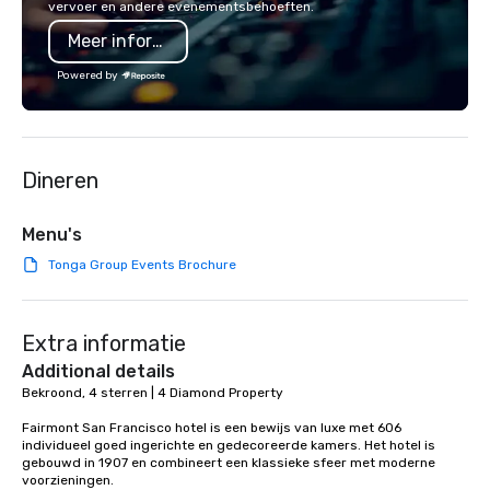
vervoer en andere evenementsbehoeften.
a Monterey Bay Trek.
is led by a professiona
Meer informatie
specializing in escort
with utmost care, who
Powered by
each experience with 
engaging information 
Lip Smacking Foodie T
entertaining activity 
Dineren
dining experience meld
that are sure to add ne
meeting events, from 
Menu's
team building. All-Inclusive Group
Tonga Group Events Brochure
Dining When meeting p
corporate group event
Smacking Foodie Tours,
Extra informatie
group is assured a top
experience with three 
Additional details
signature dishes at ea
Bekroond, 4 sterren | 4 Diamond Property

Our affordable tours a
Fairmont San Francisco hotel is een bewijs van luxe met 606 
person with tax and gr
individueel goed ingerichte en gedecoreerde kamers. Het hotel is 
included. The only thi
gebouwd in 1907 en combineert een klassieke sfeer met moderne 
are drinks. However, 
voorzieningen. 
