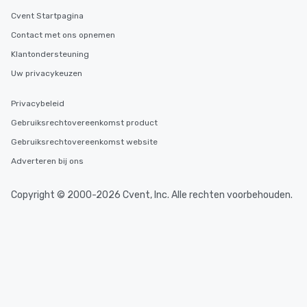
durations. Our shortes
Cvent Startpagina
2.5 hours; our longest 
Contact met ons opnemen
hours, with optional 
Klantondersteuning
incentives.
Uw privacykeuzen
Privacybeleid
Gebruiksrechtovereenkomst product
Gebruiksrechtovereenkomst website
Adverteren bij ons
Copyright © 2000-2026 Cvent, Inc. Alle rechten voorbehouden.