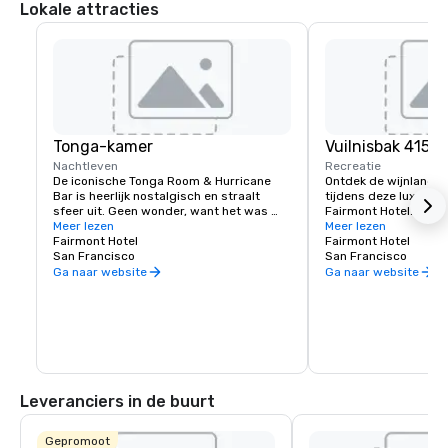
Lokale attracties
Tonga-kamer
Vuilnisbak 415
Nachtleven
Recreatie
De iconische Tonga Room & Hurricane 
Ontdek de wijnlande
Bar is heerlijk nostalgisch en straalt 
tijdens deze luxe wijn
sfeer uit. Geen wonder, want het was 
Fairmont Hotel. Erva
een decorontwerper uit Hollywood die de 
Meer lezen
leren je smaak kennen
Meer lezen
thema-look en feel creëerde. Gasten 
Fairmont Hotel
wilt dat je reis verlo
Fairmont Hotel
verzamelen zich rond een grote centrale 
San Francisco
op maat gemaakte erva
San Francisco
„" lagune "”, ooit het overdekte zwembad 
voor jou.
Ga naar website
Ga naar website
van het hotel.” Van tijd tot tijd waaien 
tropische regen-, donder- en 
onweersbuien door, terwijl een band 
speelt vanaf een drijvende boot.
Leveranciers in de buurt
Gepromoot