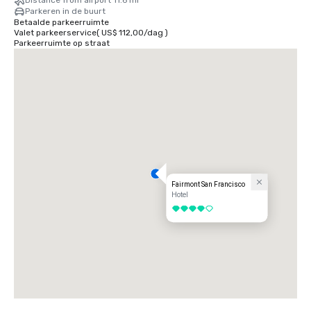
Distance from airport 11.6 mi
Parkeren in de buurt
Betaalde parkeerruimte
Valet parkeerservice
(
US$ 112,00
/
dag
)
Parkeerruimte op straat
Fairmont San Francisco
Hotel
4 van 5