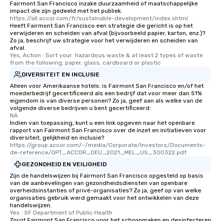
Fairmont San Francisco inzake duurzaamheid of maatschappelijke
leave. Location, Location, Location
impact die zijn gedeeld met het publiek.
One of the best reason
https://all.accor.com/fr/sustainable-development/index.shtml
convenient and efficie
Heeft Fairmont San Francisco een strategie die gericht is op het
verwijderen en scheiden van afval (bijvoorbeeld papier, karton, enz.)?
experience is designed
Zo ja, beschrijf uw strategie voor het verwijderen en scheiden van
restaurants are within
afval.
Yes, Action : Sort your  hazardous waste & at least 2 types of waste 
walking distance of ea
from the following: paper, glass, cardboard or plastic
short stroll allows you
DIVERSITEIT EN INCLUSIE
members a chance to 
Alleen voor Amerikaanse hotels: is Fairmont San Francisco en/of het
networking opportunit
moederbedrijf gecertificeerd als een bedrijf dat voor meer dan 51%
heading to the next pl
eigendom is van diverse personen? Zo ja, geef aan als welke van de
volgende diverse bedrijven u bent gecertificeerd:
itinerary. You Get a Dinner and a Show
NA
Our tours offer an exqu
Indien van toepassing, kunt u een link opgeven naar het openbare
entertainment. All tour
rapport van Fairmont San Francisco over de inzet en initiatieven voor
diversiteit, gelijkheid en inclusie?
knowledgeable, profes
https://group.accor.com/-/media/Corporate/Investors/Documents-
who leads the group on
de-reference/OPT_ACCOR_DEU_2021_MEL_US_300322.pdf
offering engaging tidb
GEZONDHEID EN VEILIGHEID
fascinating stories. S
Zijn de handelswijzen bij Fairmont San Francisco opgesteld op basis
interactive experience
van de aanbevelingen van gezondheidsdiensten van openbare
overheidsinstanties of privé-organisaties? Zo ja, geef op van welke
along the way exclusive
organisaties gebruik werd gemaakt voor het ontwikkelen van deze
ensuring there is neve
handelswijzen.
Different Types of Cuis
Yes : SF Department of Public Health
Zorgt Fairmont San Francisco voor het schoonmaken en desinfecteren