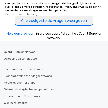
experiences offer the a
van openbare ruimten and voorzieningen die toegankelijk zijn voor het
several renowned rest
publiek (zoals vergaderzalen, restaurants, liften, enz.)? Zo ja, beschrijf
welke nieuwe maatregelen worden getroffen.
convenient outing, inc
Yes : Frequent Cleaning
and your guests might
Alle veelgestelde vragen weergeven
discovered otherwise 
at a typical corporate 
a way to try some of t
Meld een probleem
in dit locatieprofiel aan het Cvent Supplier
in the city and dive in
Network.
cuisines and dishes. Al
selected dishes are cu
high standards to ensu
Cvent Supplier Network
delight any palate. Tours Available
Oplossingen ter plaatse
from Day to Night With
group experience, bookin
Evenementbeheerssoftware
key. Whether you desir
Evenementsinschrijvingssoftware
business hours or earl
after work, we can coo
Mobiel evenement-app
you to provide options 
Beheer strategische vergaderingen
needs. Go for as Long or as Short as
Internet-enquêtesoftware
You Like Along with fle
scheduling, Lip Smack
Webinarplatform
Tours also provides a 