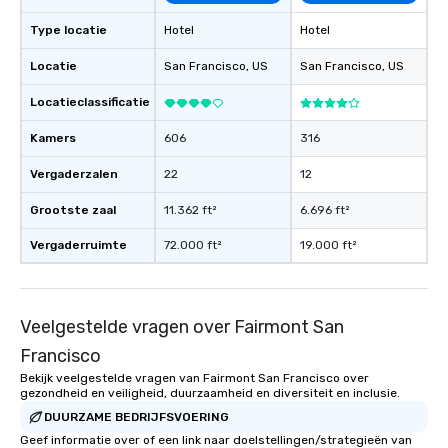
What’s more, your gro
Type locatie
Hotel
Hotel
a special warm welcom
from the restaurant c
Locatie
San Francisco
, US
San Francisco
, US
be printed featuring yo
which can be an added 
Locatieclassificatie
those Instagram mome
Kamers
606
316
For added ease, we ca
transportation pick-up
Vergaderzalen
22
12
as well as an event ph
for groups that desire 
Grootste zaal
11.362 ft²
6.696 ft²
experience, we can als
Vergaderruimte
72.000 ft²
19.000 ft²
an evening helicopter 
glittering lights of The S
Memorable Experience f
Smacking Foodie Tours
Veelgestelde vragen over Fairmont San
to gather and dine tha
Francisco
experienced, and all ar
remember. Our one-of-
Bekijk veelgestelde vragen van Fairmont San Francisco over
gezondheid en veiligheid, duurzaamheid en diversiteit en inclusie.
are special, from the fi
last. It’s an experienc
DUURZAME BEDRIJFSVOERING
will reminisce about lo
Geef informatie over of een link naar doelstellingen/strategieën van