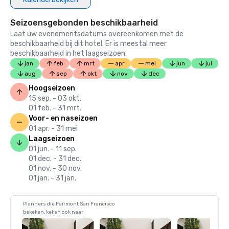
Seizoensgebonden beschikbaarheid
Laat uw evenementsdatums overeenkomen met de
beschikbaarheid bij dit hotel. Er is meestal meer
beschikbaarheid in het laagseizoen.
jan
feb
mrt
apr
mei
jun
jul
aug
sep
okt
nov
dec
Hoogseizoen
15 sep. - 03 okt.
01 feb. - 31 mrt.
Voor- en naseizoen
01 apr. - 31 mei
Laagseizoen
01 jun. - 11 sep.
01 dec. - 31 dec.
01 nov. - 30 nov.
01 jan. - 31 jan.
Planners die Fairmont San Francisco
bekeken, keken ook naar