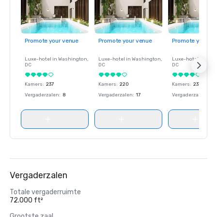
Promote your venue
Promote your venue
Promote your ve
Luxe-hotel in
Washington
,
Luxe-hotel in
Washington
,
Luxe-hotel in
Wash
DC
DC
DC
Kamers
:
237
Kamers
:
220
Kamers
:
237
Vergaderzalen
:
8
Vergaderzalen
:
17
Vergaderzalen
:
8
Vergaderzalen
Totale vergaderruimte
72.000 ft²
Grootste zaal