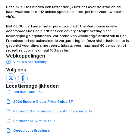
package upgrade is ava
Onze 62 suites bieden een uitzonderlijk uitzicht over de stad en de 
provides guests a sign
baai, waaronder de 12 unieke speciale suites, perfect voor uw beste 
at various stops. Build Your Network
vip's. 

Our exclusive experien
Met 6.000 vierkante meter pure luxe biedt The Penthouse unieke 
ultimate networking op
accommodaties en biedt het een onvergetelijke setting voor 
a typical sit-down dinn
belangrijke gelegenheden, variërend van weelderige bruiloften in San 
Francisco tot spraakmakende vergaderingen. Deze historische suite is 
to engage the person t
geschikt voor diners met een zitplaats voor maximaal 60 personen of 
right of you. Because 
recepties voor maximaal 100 gasten.
place at multiple resta
Webkoppelingen
walking in between, th
Virtuele rondleiding
countless opportunitie
Volg ons
with different people 
down at each venue a
traverse along the way
Locatiemogelijkheden
experiences not only 
*Virtual Tour Link
ways to network, but a
2026 Encore Global Price Guide SF
way to do so. Large Groups Welcome
Lip Smacking Foodie To
Fairmont San Francisco Event Enhancements
groups, small or large.
Fairmont SF Virtual Tour
experiences can acc
groups from as few as
Guestroom Brochure