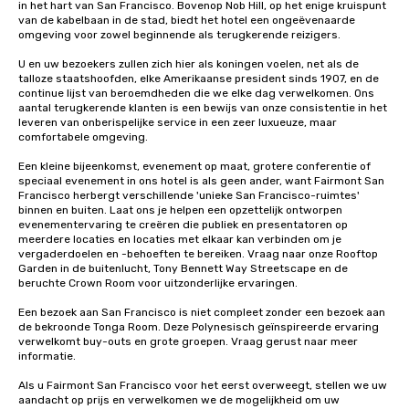
in het hart van San Francisco. Bovenop Nob Hill, op het enige kruispunt 
van de kabelbaan in de stad, biedt het hotel een ongeëvenaarde 
omgeving voor zowel beginnende als terugkerende reizigers. 

U en uw bezoekers zullen zich hier als koningen voelen, net als de 
talloze staatshoofden, elke Amerikaanse president sinds 1907, en de 
continue lijst van beroemdheden die we elke dag verwelkomen. Ons 
aantal terugkerende klanten is een bewijs van onze consistentie in het 
leveren van onberispelijke service in een zeer luxueuze, maar 
comfortabele omgeving. 

Een kleine bijeenkomst, evenement op maat, grotere conferentie of 
speciaal evenement in ons hotel is als geen ander, want Fairmont San 
Francisco herbergt verschillende 'unieke San Francisco-ruimtes' 
binnen en buiten. Laat ons je helpen een opzettelijk ontworpen 
evenementervaring te creëren die publiek en presentatoren op 
meerdere locaties en locaties met elkaar kan verbinden om je 
vergaderdoelen en -behoeften te bereiken. Vraag naar onze Rooftop 
Garden in de buitenlucht, Tony Bennett Way Streetscape en de 
beruchte Crown Room voor uitzonderlijke ervaringen.

Een bezoek aan San Francisco is niet compleet zonder een bezoek aan 
de bekroonde Tonga Room. Deze Polynesisch geïnspireerde ervaring 
verwelkomt buy-outs en grote groepen. Vraag gerust naar meer 
informatie.

Als u Fairmont San Francisco voor het eerst overweegt, stellen we uw 
aandacht op prijs en verwelkomen we de mogelijkheid om uw 