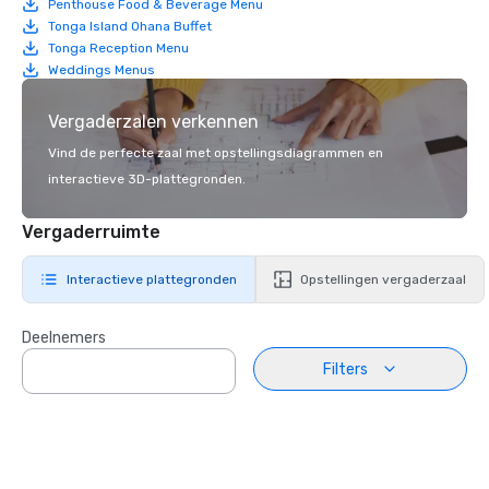
Penthouse Food & Beverage Menu
Tonga Island Ohana Buffet
Tonga Reception Menu
Weddings Menus
Vergaderzalen verkennen
Vind de perfecte zaal met opstellingsdiagrammen en
interactieve 3D-plattegronden.
Vergaderruimte
Interactieve plattegronden
Opstellingen vergaderzaal
Deelnemers
Filters