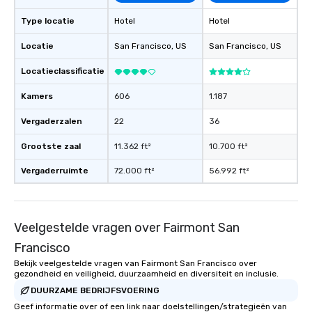
Type locatie
Hotel
Hotel
Locatie
San Francisco
, US
San Francisco
, US
Locatieclassificatie
Kamers
606
1.187
Vergaderzalen
22
36
Grootste zaal
11.362 ft²
10.700 ft²
Vergaderruimte
72.000 ft²
56.992 ft²
Veelgestelde vragen over Fairmont San
Francisco
Bekijk veelgestelde vragen van Fairmont San Francisco over
gezondheid en veiligheid, duurzaamheid en diversiteit en inclusie.
DUURZAME BEDRIJFSVOERING
Geef informatie over of een link naar doelstellingen/strategieën van