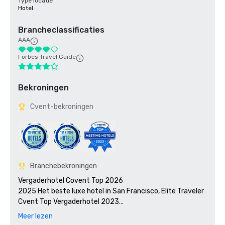
Type locatie
Hotel
Brancheclassificaties
AAA
Forbes Travel Guide
Bekroningen
Cvent-bekroningen
Branchebekroningen
Vergaderhotel Covent Top 2026

2025 Het beste luxe hotel in San Francisco, Elite Traveler 

Cvent Top Vergaderhotel 2023

2023 7x7:50 meest iconische cocktails in San Francisco 
Meer lezen
2023, #1 1934 Zombie in de Tonga Room
