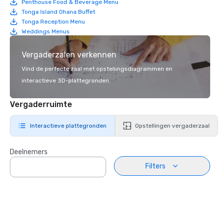
Penthouse Food & Beverage Menu
Tonga Island Ohana Buffet
Tonga Reception Menu
Weddings Menus
Vergaderzalen verkennen
Vind de perfecte zaal met opstellingsdiagrammen en
interactieve 3D-plattegronden.
Vergaderruimte
Interactieve plattegronden
Opstellingen vergaderzaal
Deelnemers
Filters