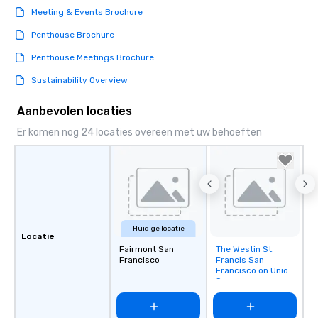
Meeting & Events Brochure
Penthouse Brochure
Penthouse Meetings Brochure
Sustainability Overview
Aanbevolen locaties
Er komen nog 24 locaties overeen met uw behoeften
Huidige locatie
Locatie
Fairmont San
The Westin St.
Removed from
Francisco
Francis San
favorites
Francisco on Union
Square