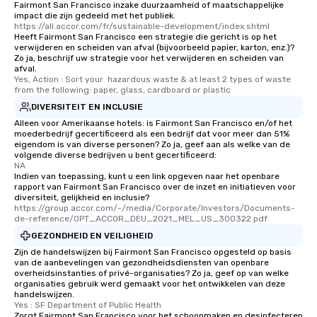
Fairmont San Francisco inzake duurzaamheid of maatschappelijke
impact die zijn gedeeld met het publiek.
https://all.accor.com/fr/sustainable-development/index.shtml
Heeft Fairmont San Francisco een strategie die gericht is op het
verwijderen en scheiden van afval (bijvoorbeeld papier, karton, enz.)?
Zo ja, beschrijf uw strategie voor het verwijderen en scheiden van
afval.
Yes, Action : Sort your  hazardous waste & at least 2 types of waste 
from the following: paper, glass, cardboard or plastic
DIVERSITEIT EN INCLUSIE
Alleen voor Amerikaanse hotels: is Fairmont San Francisco en/of het
moederbedrijf gecertificeerd als een bedrijf dat voor meer dan 51%
eigendom is van diverse personen? Zo ja, geef aan als welke van de
volgende diverse bedrijven u bent gecertificeerd:
NA
Indien van toepassing, kunt u een link opgeven naar het openbare
rapport van Fairmont San Francisco over de inzet en initiatieven voor
diversiteit, gelijkheid en inclusie?
https://group.accor.com/-/media/Corporate/Investors/Documents-
de-reference/OPT_ACCOR_DEU_2021_MEL_US_300322.pdf
GEZONDHEID EN VEILIGHEID
Zijn de handelswijzen bij Fairmont San Francisco opgesteld op basis
van de aanbevelingen van gezondheidsdiensten van openbare
overheidsinstanties of privé-organisaties? Zo ja, geef op van welke
organisaties gebruik werd gemaakt voor het ontwikkelen van deze
handelswijzen.
Yes : SF Department of Public Health
Zorgt Fairmont San Francisco voor het schoonmaken en desinfecteren