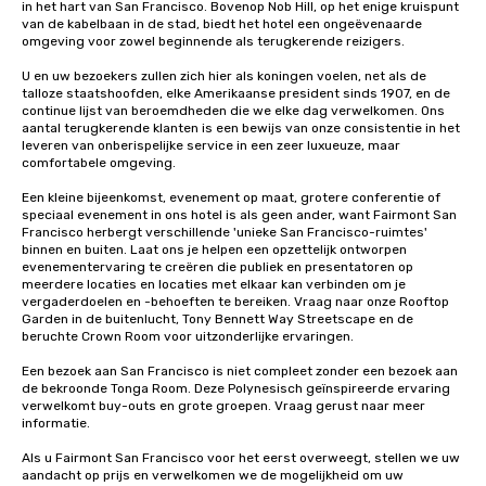
in het hart van San Francisco. Bovenop Nob Hill, op het enige kruispunt 
van de kabelbaan in de stad, biedt het hotel een ongeëvenaarde 
omgeving voor zowel beginnende als terugkerende reizigers. 

U en uw bezoekers zullen zich hier als koningen voelen, net als de 
talloze staatshoofden, elke Amerikaanse president sinds 1907, en de 
continue lijst van beroemdheden die we elke dag verwelkomen. Ons 
aantal terugkerende klanten is een bewijs van onze consistentie in het 
leveren van onberispelijke service in een zeer luxueuze, maar 
comfortabele omgeving. 

Een kleine bijeenkomst, evenement op maat, grotere conferentie of 
speciaal evenement in ons hotel is als geen ander, want Fairmont San 
Francisco herbergt verschillende 'unieke San Francisco-ruimtes' 
binnen en buiten. Laat ons je helpen een opzettelijk ontworpen 
evenementervaring te creëren die publiek en presentatoren op 
meerdere locaties en locaties met elkaar kan verbinden om je 
vergaderdoelen en -behoeften te bereiken. Vraag naar onze Rooftop 
Garden in de buitenlucht, Tony Bennett Way Streetscape en de 
beruchte Crown Room voor uitzonderlijke ervaringen.

Een bezoek aan San Francisco is niet compleet zonder een bezoek aan 
de bekroonde Tonga Room. Deze Polynesisch geïnspireerde ervaring 
verwelkomt buy-outs en grote groepen. Vraag gerust naar meer 
informatie.

Als u Fairmont San Francisco voor het eerst overweegt, stellen we uw 
aandacht op prijs en verwelkomen we de mogelijkheid om uw 