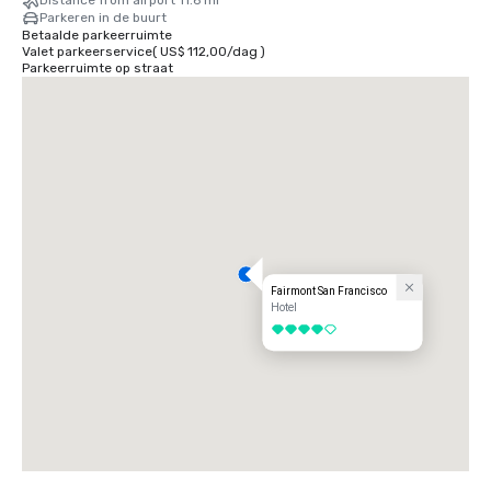
Distance from airport 11.6 mi
Parkeren in de buurt
Betaalde parkeerruimte
Valet parkeerservice
(
US$ 112,00
/
dag
)
Parkeerruimte op straat
Fairmont San Francisco
Hotel
4 van 5