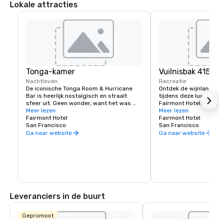
Lokale attracties
Tonga-kamer
Vuilnisbak 415
Nachtleven
Recreatie
De iconische Tonga Room & Hurricane 
Ontdek de wijnlande
Bar is heerlijk nostalgisch en straalt 
tijdens deze luxe wijn
sfeer uit. Geen wonder, want het was 
Fairmont Hotel. Erva
een decorontwerper uit Hollywood die de 
Meer lezen
leren je smaak kennen
Meer lezen
thema-look en feel creëerde. Gasten 
Fairmont Hotel
wilt dat je reis verlo
Fairmont Hotel
verzamelen zich rond een grote centrale 
San Francisco
op maat gemaakte erva
San Francisco
„" lagune "”, ooit het overdekte zwembad 
voor jou.
Ga naar website
Ga naar website
van het hotel.” Van tijd tot tijd waaien 
tropische regen-, donder- en 
onweersbuien door, terwijl een band 
speelt vanaf een drijvende boot.
Leveranciers in de buurt
Gepromoot