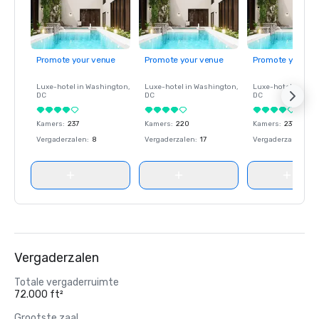
Promote your venue
Promote your venue
Promote your ve
Luxe-hotel in
Washington
,
Luxe-hotel in
Washington
,
Luxe-hotel in
Wash
DC
DC
DC
Kamers
:
237
Kamers
:
220
Kamers
:
237
Vergaderzalen
:
8
Vergaderzalen
:
17
Vergaderzalen
:
8
Vergaderzalen
Totale vergaderruimte
72.000 ft²
Grootste zaal