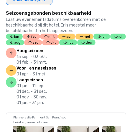
Seizoensgebonden beschikbaarheid
Laat uw evenementsdatums overeenkomen met de
beschikbaarheid bij dit hotel. Er is meestal meer
beschikbaarheid in het laagseizoen.
jan
feb
mrt
apr
mei
jun
jul
aug
sep
okt
nov
dec
Hoogseizoen
15 sep. - 03 okt.
01 feb. - 31 mrt.
Voor- en naseizoen
01 apr. - 31 mei
Laagseizoen
01 jun. - 11 sep.
01 dec. - 31 dec.
01 nov. - 30 nov.
01 jan. - 31 jan.
Planners die Fairmont San Francisco
bekeken, keken ook naar