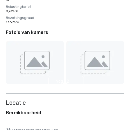
62
Belastingtarief
8,625%
Bezettingsgraad
17,695%
Foto's van kamers
Nog 32
weergeven
Locatie
Bereikbaarheid