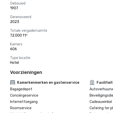
Gebouwd
1907
Gerenoveerd
2023
Totale vergaderruimte
72.000 ft²
Kamers
606
Type locatie
Hotel
Voorzieningen
Kamerkenmerken en gastenservice
Facilitei
Bagagedepot
Autoverhuurse
Conciërgeservice
Beveiligingsdi
Internettoegang
Cadeauwinkel 
Roomservice
Catering ter p