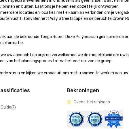
e of speciaal evenement in ons hotel is als geen ander, want Fairmon
 binnen en buiten. Laat ons je helpen een opzettelijk ontworpen 
meerdere locaties en locaties met elkaar kan verbinden om je vergade
e buitenlucht, Tony Bennett Way Streetscape en de beruchte Crown R
oek aan de bekroonde Tonga Room. Deze Polynesisch geïnspireerde erv
nformatie.

en we uw aandacht op prijs en verwelkomen we de mogelijkheid om uw 
n, van het planningsproces tot na het vertrek van de groep. 

nde steun en kijken we ernaar uit om met u samen te werken aan uw 
assificaties
Bekroningen
Cvent-bekroningen
 Guide