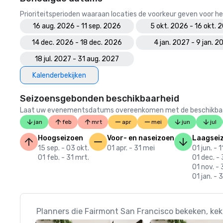
Prioriteitsperioden waaraan locaties de voorkeur geven voor
16 aug. 2026 - 11 sep. 2026
5 okt. 2026 - 16 okt. 
14 dec. 2026 - 18 dec. 2026
4 jan. 2027 - 9 jan. 2
18 jul. 2027 - 31 aug. 2027
Kalenderbekijken
Seizoensgebonden beschikbaarheid
Laat uw evenementsdatums overeenkomen met de beschikbaarheid
jan
feb
mrt
apr
mei
jun
jul
Hoogseizoen
Voor- en naseizoen
Laagsei
15 sep. - 03 okt.
01 apr. - 31 mei
01 jun. - 1
01 feb. - 31 mrt.
01 dec. - 
01 nov. - 
01 jan. - 3
Planners die Fairmont San Francisco bekeken, ke