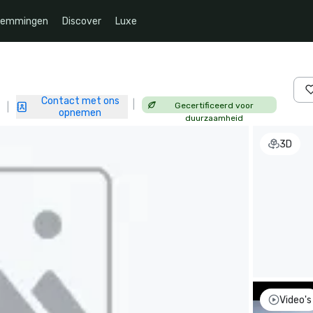
temmingen
Discover
Luxe
Contact met ons
|
Gecertificeerd voor
|
opnemen
duurzaamheid
3D
Video's