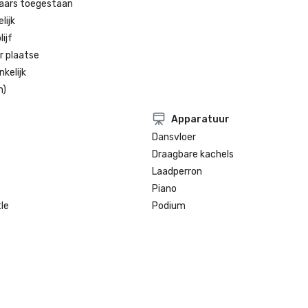
genomineerd voor beste historisch
aars toegestaan
het stadscentrum

lijk
Winnaar van de wekelijkse lezerspe
ijf
de SF 2021, beste hotel

r plaatse
kelijk
n)
Apparatuur
Dansvloer
Draagbare kachels
Laadperron
Piano
le
Podium