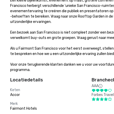
Een kleine bijeenkomst, evenement op maat, grotere conferenti
Francisco herbergt verschillende 'unieke San Francisco-ruimtes'
evenementervaring te creëren die publiek en presentatoren op 
-behoeften te bereiken. Vraag naar onze Rooftop Garden in d
uitzonderlijke ervaringen.

Een bezoek aan San Francisco is niet compleet zonder een bez
verwelkomt buy-outs en grote groepen. Vraag gerust naar meer i
Als u Fairmont San Francisco voor het eerst overweegt, stell
te bespreken en hoe we u een uitzonderlijke ervaring zullen biede
Voor onze terugkerende klanten danken we u voor uw voortdure
programma.
Locatiedetails
Branchecl
AAA
Keten
Accor
Forbes Travel
Merk
Fairmont Hotels