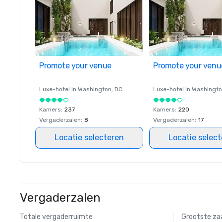
Promote your venue
Promote your venu
Luxe-hotel in
Washington
, DC
Luxe-hotel in
Washingt
Kamers
:
237
Kamers
:
220
Vergaderzalen
:
8
Vergaderzalen
:
17
Locatie selecteren
Locatie selec
Vergaderzalen
Totale vergaderruimte
Grootste za