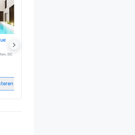
nue
Promote your venue
ton
, DC
Luxe-hotel in
Washington
, DC
Kamers
:
237
Vergaderzalen
:
8
cteren
Locatie selecteren