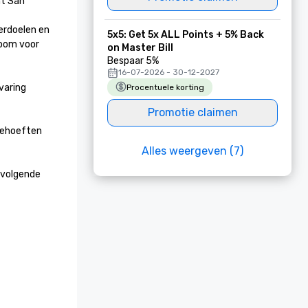
t San 
rdoelen en 
5x5: Get 5x ALL Points + 5% Back
oom voor 
on Master Bill
Bespaar 5%
16-07-2026 - 30-12-2027
aring 
Procentuele korting
Promotie claimen
behoeften 
Alles weergeven (7)
volgende 