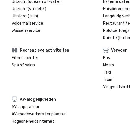
Uitzicht (oceaan of water)
Externe cater
Uitzicht (stedelijk)
Huisdiervriende
Uitzicht (tuin)
Langdurig verbl
Voicemailservice
Restaurant te
Wasserijservice
Rolstoeltoegan
Ruimte (buite
Recreatieve activiteiten
Vervoer
Fitnesscenter
Bus
Spa of salon
Metro
Taxi
Trein
Vliegveldshutt
AV-mogelijkheden
AV-apparatuur
AV-medewerkers ter plaatse
Hogesnelheidsinternet