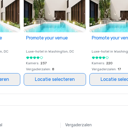
e
Promote your venue
Promote your ve
on
, DC
Luxe-hotel in
Washington
, DC
Luxe-hotel in
Washing
Kamers
:
237
Kamers
:
220
Vergaderzalen
:
8
Vergaderzalen
:
17
teren
Locatie selecteren
Locatie sele
al
Vergaderzalen