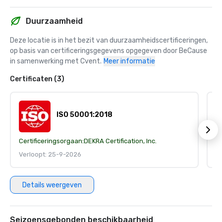
Duurzaamheid
Deze locatie is in het bezit van duurzaamheidscertificeringen, 
op basis van certificeringsgegevens opgegeven door BeCause 
in samenwerking met Cvent.
Meer informatie
Certificaten (3)
ISO 50001:2018
Certificeringsorgaan:
DEKRA Certification, Inc.
Ce
Verloopt: 25-9-2026
V
Details weergeven
Seizoensgebonden beschikbaarheid