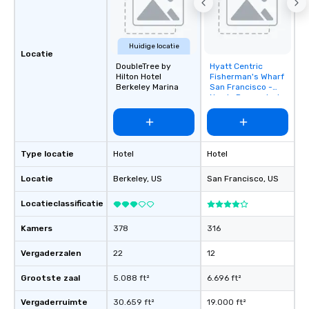
Huidige locatie
Locatie
DoubleTree by
Hyatt Centric
Removed from
Hilton Hotel
Fisherman's Wharf
favorites
Berkeley Marina
San Francisco -
Newly Renovated
Type locatie
Hotel
Hotel
Locatie
Berkeley
, US
San Francisco
, US
Locatieclassificatie
Kamers
378
316
Vergaderzalen
22
12
Grootste zaal
5.088 ft²
6.696 ft²
Vergaderruimte
30.659 ft²
19.000 ft²