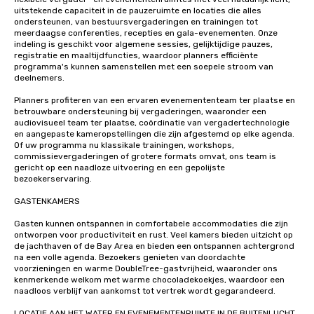
uitstekende capaciteit in de pauzeruimte en locaties die alles 
ondersteunen, van bestuursvergaderingen en trainingen tot 
meerdaagse conferenties, recepties en gala-evenementen. Onze 
indeling is geschikt voor algemene sessies, gelijktijdige pauzes, 
registratie en maaltijdfuncties, waardoor planners efficiënte 
programma's kunnen samenstellen met een soepele stroom van 
deelnemers.

Planners profiteren van een ervaren evenemententeam ter plaatse en 
betrouwbare ondersteuning bij vergaderingen, waaronder een 
audiovisueel team ter plaatse, coördinatie van vergadertechnologie 
en aangepaste kameropstellingen die zijn afgestemd op elke agenda. 
Of uw programma nu klassikale trainingen, workshops, 
commissievergaderingen of grotere formats omvat, ons team is 
gericht op een naadloze uitvoering en een gepolijste 
bezoekerservaring.

GASTENKAMERS 

Gasten kunnen ontspannen in comfortabele accommodaties die zijn 
ontworpen voor productiviteit en rust. Veel kamers bieden uitzicht op 
de jachthaven of de Bay Area en bieden een ontspannen achtergrond 
na een volle agenda. Bezoekers genieten van doordachte 
voorzieningen en warme DoubleTree-gastvrijheid, waaronder ons 
kenmerkende welkom met warme chocoladekoekjes, waardoor een 
naadloos verblijf van aankomst tot vertrek wordt gegarandeerd.

LOCATIE AAN HET WATER EN EVENEMENTENRUIMTE IN DE BUITENLUCHT
