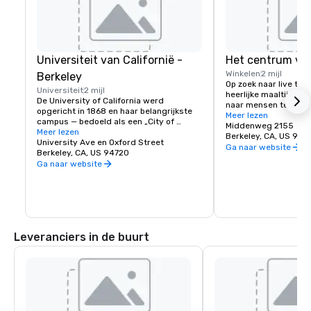
Universiteit van Californië -
Het centrum va
Winkelen
2 mijl
Berkeley
Op zoek naar live thea
Universiteit
2 mijl
heerlijke maaltijd of 
De University of California werd 
naar mensen te kijken
opgericht in 1868 en haar belangrijkste 
centrum van Berkeley!
Meer lezen
campus — bedoeld als een „City of 
stad met verschillend
Middenweg 2155
Learning” — werd opgericht in Berkeley, 
Meer lezen
geweldige ontdekking
Berkeley, CA, US 947
aan de San Francisco Bay. Tegenwoordig 
University Ave en Oxford Street
bezoekers komen voor 
Ga naar website
is UC Berkeley de belangrijkste openbare 
Berkeley, CA, US 94720
voor het eten en vert
universiteit ter wereld en een bron van 
Ga naar website
verbeelding, smaakpap
innovatie. Het beslaat een campus van 
herinneringen volledi
1.232 hectare met een centrale kern van 
178 hectare. De thuisbasis van de Cal 
Bears!
Leveranciers in de buurt