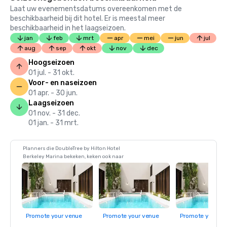
Laat uw evenementsdatums overeenkomen met de
beschikbaarheid bij dit hotel. Er is meestal meer
beschikbaarheid in het laagseizoen.
jan
feb
mrt
apr
mei
jun
jul
aug
sep
okt
nov
dec
Hoogseizoen
01 jul. - 31 okt.
Voor- en naseizoen
01 apr. - 30 jun.
Laagseizoen
01 nov. - 31 dec.
01 jan. - 31 mrt.
Planners die DoubleTree by Hilton Hotel
Berkeley Marina bekeken, keken ook naar
Promote your venue
Promote your venue
Promote your ve