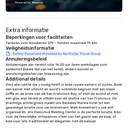
Powered by
connection, boost engagement, and
Fully customizable by 
leave participants with new skills
seniority, and objectiv
they'll actually use. Perfect for: Team
building, corporate wellness
Extra informatie
programs, birthday parties,
anniversary celebrations, rehearsal
Beperkingen voor faciliteiten
dinners, holiday events, client
Tarieven voor huisdieren: $75 - honden maximaal 75 kilo
Veiligheidsinformatie
entertainment, and virtual team
connections. We handle everything
Safety Document Provided by Northstar Travel Group
Annuleringsbeleid
from ingredient sourcing to
Annuleringen zijn vereist vóór 16.00 uur twee werkdagen voor 
instruction, making your event
aankomst (lokale tijd van het hotel); anders kunnen er 
planning seamless.
annuleringskosten van toepassing zijn.
Additional details
Vind alle ruimte die u nodig heeft in onze royale kamers of suites. Boek 
een kamer met uitzicht en word's ochtends begroet met een kopje 
koffie en de bries van de San Francisco Bay, of sluit de avond af met 
een glas wijn terwijl je uitkijkt over de skyline van San Francisco. De 
prachtige achtergrond maakt ons Berkeley Marina hotel tot een 
geweldige locatie voor uw evenement. Welk evenement u ook wilt 
organiseren, ons Executive Meeting Center is de perfecte locatie. Kies 
voor de feestelijke, ontspannen sfeer van het gazon aan de baai, of 
kies voor iets traditioneler en eleganter met de balzaal.
