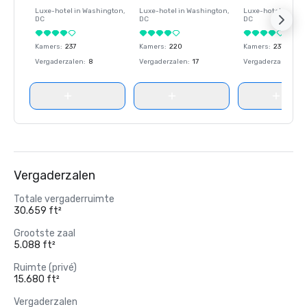
Luxe-hotel in
Washington
,
Luxe-hotel in
Washington
,
Luxe-hotel in
Wash
DC
DC
DC
Kamers
:
237
Kamers
:
220
Kamers
:
237
Vergaderzalen
:
8
Vergaderzalen
:
17
Vergaderzalen
:
8
Vergaderzalen
Totale vergaderruimte
30.659 ft²
Grootste zaal
5.088 ft²
Ruimte (privé)
15.680 ft²
Vergaderzalen