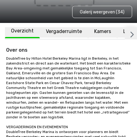
Galerij weergeven (34)
Overzicht
Vergaderruimte
Kamers
Locat
Over ons
DoubleTree by Hilton Hotel Berkeley Marina ligt in Berkeley, in het 
zakendistrict en direct aan de waterkant. Het biedt een karakteristieke 
Bay Area-omgeving met gemakkelijke toegang tot San Francisco, 
Oakland, Emeryville en de grotere San Francisco Bay Area. De 
natuurlijke schoonheid van het gebied is te zien in McLaughlin 
Eastshore State Park en Cesar Chavez Park, terwijl Berkeley 
Community Theatre en het Greek Theatre nabijgelegen culturele 
hoogtepunten zijn. Gasten kunnen genieten van de levensstijl in de 
jachthaven op een steenworp afstand, waaronder kajakken, 
windsurfen, zeilen en wandel- en fietspaden langs het water. Met een 
rustige kustlijnsfeer, gemakkelijke regionale toegang en voldoende 
parkeergelegenheid op het terrein biedt het hotel een „retraitegevoel” 
zonder in te boeten aan logistiek.

VERGADERINGEN EN EVENEMENTEN

DoubleTree Berkeley Marina is ontworpen voor planners en biedt 
flexibele vergader- en evenementenruimtes met veel natuurlijk licht, 