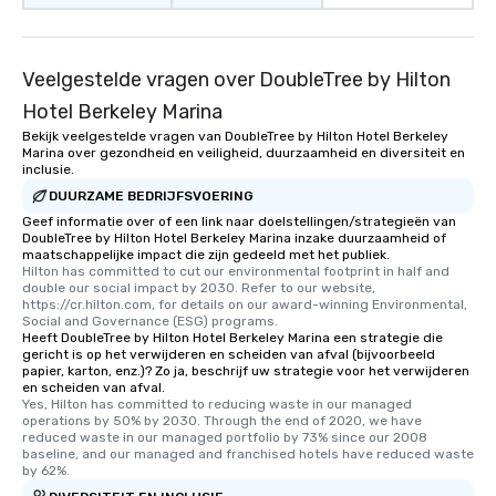
Veelgestelde vragen over DoubleTree by Hilton
Hotel Berkeley Marina
Bekijk veelgestelde vragen van DoubleTree by Hilton Hotel Berkeley
Marina over gezondheid en veiligheid, duurzaamheid en diversiteit en
inclusie.
DUURZAME BEDRIJFSVOERING
Geef informatie over of een link naar doelstellingen/strategieën van
DoubleTree by Hilton Hotel Berkeley Marina inzake duurzaamheid of
maatschappelijke impact die zijn gedeeld met het publiek.
Hilton has committed to cut our environmental footprint in half and 
double our social impact by 2030. Refer to our website, 
https://cr.hilton.com, for details on our award-winning Environmental, 
Social and Governance (ESG) programs.
Heeft DoubleTree by Hilton Hotel Berkeley Marina een strategie die
gericht is op het verwijderen en scheiden van afval (bijvoorbeeld
papier, karton, enz.)? Zo ja, beschrijf uw strategie voor het verwijderen
en scheiden van afval.
Yes, Hilton has committed to reducing waste in our managed 
operations by 50% by 2030. Through the end of 2020, we have 
reduced waste in our managed portfolio by 73% since our 2008 
baseline, and our managed and franchised hotels have reduced waste 
by 62%.