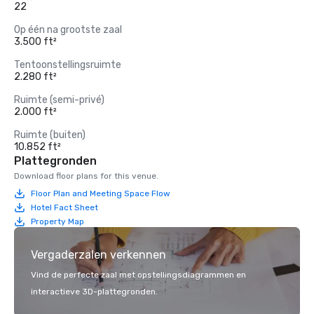
22
Op één na grootste zaal
3.500 ft²
Tentoonstellingsruimte
2.280 ft²
Ruimte (semi-privé)
2.000 ft²
Ruimte (buiten)
10.852 ft²
Plattegronden
Download floor plans for this venue.
Floor Plan and Meeting Space Flow
Hotel Fact Sheet
Property Map
Vergaderzalen verkennen
Vind de perfecte zaal met opstellingsdiagrammen en
interactieve 3D-plattegronden.