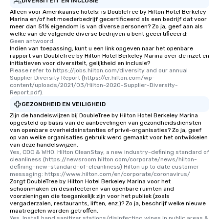
DIVERSITEIT EN INCLUSIE
Alleen voor Amerikaanse hotels: is DoubleTree by Hilton Hotel Berkeley
Marina en/of het moederbedrijf gecertificeerd als een bedrijf dat voor
meer dan 51% eigendom is van diverse personen? Zo ja, geef aan als
welke van de volgende diverse bedrijven u bent gecertificeerd:
Geen antwoord.
Indien van toepassing, kunt u een link opgeven naar het openbare
rapport van DoubleTree by Hilton Hotel Berkeley Marina over de inzet en
initiatieven voor diversiteit, gelijkheid en inclusie?
Please refer to https://jobs.hilton.com/diversity and our annual 
Supplier Diversity Report (https://cr.hilton.com/wp-
content/uploads/2021/03/Hilton-2020-Supplier-Diversity-
Report.pdf).
GEZONDHEID EN VEILIGHEID
Zijn de handelswijzen bij DoubleTree by Hilton Hotel Berkeley Marina
opgesteld op basis van de aanbevelingen van gezondheidsdiensten
van openbare overheidsinstanties of privé-organisaties? Zo ja, geef
op van welke organisaties gebruik werd gemaakt voor het ontwikkelen
van deze handelswijzen.
Yes, CDC & WHO. Hilton CleanStay, a new industry-defining standard of 
cleanliness (https://newsroom.hilton.com/corporate/news/hilton-
defining-new-standard-of-cleanliness) Hilton up to date customer 
messaging: https://www.hilton.com/en/corporate/coronavirus/
Zorgt DoubleTree by Hilton Hotel Berkeley Marina voor het
schoonmaken en desinfecteren van openbare ruimten and
voorzieningen die toegankelijk zijn voor het publiek (zoals
vergaderzalen, restaurants, liften, enz.)? Zo ja, beschrijf welke nieuwe
maatregelen worden getroffen.
Yes, Install hand sanitizer stations/disinfecting wipes in public areas & 