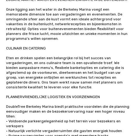
Onze ligging aan het water in de Berkeley Marina voegt een 
memorabele dimensie toe aan vergaderingen en evenementen. De 
omringende sfeer aan de kust vormt een ideale achtergrond voor 
vakanties in de buitenlucht, netwerkrecepties en bijeenkomsten in 
retraitestijl. Opties voor buitenevenementen bieden flexibiliteit voor 
planners die frisse lucht, mooie uitzichten en unieke momenten in hun 
programma's willen opnemen.

CULINAIR EN CATERING

Eten en drinken spelen een belangrijke rol bij het succes van 
vergaderingen, en ons culinaire team is een opvallende troef. We 
bieden aanpasbare menu's, flexibele banketopties en catering die is 
afgestemd op de voorkeuren, dieetwensen en het budget van uw 
groep, van energieke ontbijten en werklunches tot recepties en 
geplateerde diners. Ons team werkt nauw samen met planners om 
consistente kwaliteit te leveren voor elke functie.

PLANNERVRIENDELIJKE LOGISTIEK EN VOORZIENINGEN

DoubleTree Berkeley Marina biedt praktische voordelen die de planning 
eenvoudiger maken en de bezoekerservaring naar een hoger niveau 
tillen:

• Voldoende parkeergelegenheid op het terrein voor bezoekers en 
verkopers

• Natuurlijk verlichte vergaderruimten die gasten energiek houden

• Ruime pauzeruimtes voor agenda's met meerdere tracks
