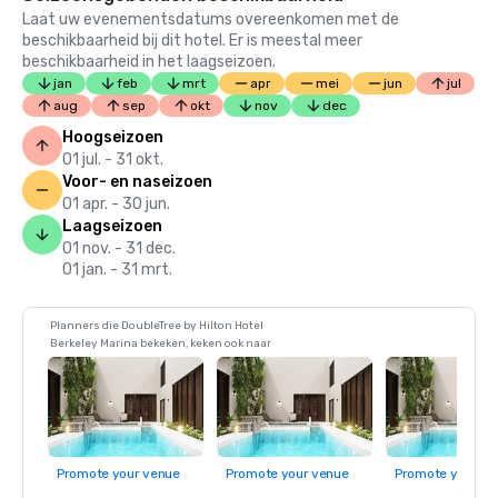
Laat uw evenementsdatums overeenkomen met de
beschikbaarheid bij dit hotel. Er is meestal meer
beschikbaarheid in het laagseizoen.
jan
feb
mrt
apr
mei
jun
jul
aug
sep
okt
nov
dec
Hoogseizoen
01 jul. - 31 okt.
Voor- en naseizoen
01 apr. - 30 jun.
Laagseizoen
01 nov. - 31 dec.
01 jan. - 31 mrt.
Planners die DoubleTree by Hilton Hotel
Berkeley Marina bekeken, keken ook naar
Promote your venue
Promote your venue
Promote your ve