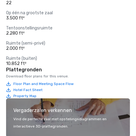
22
Op één na grootste zaal
3.500 ft²
Tentoonstellingsruimte
2.280 ft²
Ruimte (semi-privé)
2.000 ft²
Ruimte (buiten)
10.852 ft²
Plattegronden
Download floor plans for this venue.
Floor Plan and Meeting Space Flow
Hotel Fact Sheet
Property Map
Vergaderzalen verkennen
Vind de perfecte zaal met opstellingsdiagrammen en
interactieve 3D-plattegronden.