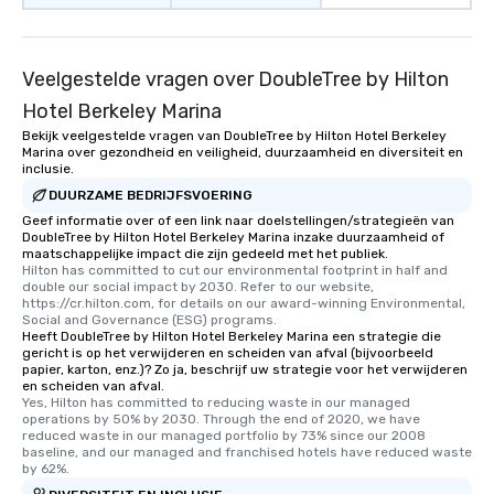
Veelgestelde vragen over DoubleTree by Hilton
Hotel Berkeley Marina
Bekijk veelgestelde vragen van DoubleTree by Hilton Hotel Berkeley
Marina over gezondheid en veiligheid, duurzaamheid en diversiteit en
inclusie.
DUURZAME BEDRIJFSVOERING
Geef informatie over of een link naar doelstellingen/strategieën van
DoubleTree by Hilton Hotel Berkeley Marina inzake duurzaamheid of
maatschappelijke impact die zijn gedeeld met het publiek.
Hilton has committed to cut our environmental footprint in half and 
double our social impact by 2030. Refer to our website, 
https://cr.hilton.com, for details on our award-winning Environmental, 
Social and Governance (ESG) programs.
Heeft DoubleTree by Hilton Hotel Berkeley Marina een strategie die
gericht is op het verwijderen en scheiden van afval (bijvoorbeeld
papier, karton, enz.)? Zo ja, beschrijf uw strategie voor het verwijderen
en scheiden van afval.
Yes, Hilton has committed to reducing waste in our managed 
operations by 50% by 2030. Through the end of 2020, we have 
reduced waste in our managed portfolio by 73% since our 2008 
baseline, and our managed and franchised hotels have reduced waste 
by 62%.