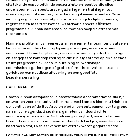
uitstekende capaciteit in de pauzeruimte en locaties die alles 
ondersteunen, van bestuursvergaderingen en trainingen tot 
meerdaagse conferenties, recepties en gala-evenementen. Onze 
indeling is geschikt voor algemene sessies, gelijktijdige pauzes, 
registratie en maaltijdfuncties, waardoor planners efficiënte 
programma's kunnen samenstellen met een soepele stroom van 
deelnemers.

Planners profiteren van een ervaren evenemententeam ter plaatse en 
betrouwbare ondersteuning bij vergaderingen, waaronder een 
audiovisueel team ter plaatse, coördinatie van vergadertechnologie 
en aangepaste kameropstellingen die zijn afgestemd op elke agenda. 
Of uw programma nu klassikale trainingen, workshops, 
commissievergaderingen of grotere formats omvat, ons team is 
gericht op een naadloze uitvoering en een gepolijste 
bezoekerservaring.

GASTENKAMERS 

Gasten kunnen ontspannen in comfortabele accommodaties die zijn 
ontworpen voor productiviteit en rust. Veel kamers bieden uitzicht op 
de jachthaven of de Bay Area en bieden een ontspannen achtergrond 
na een volle agenda. Bezoekers genieten van doordachte 
voorzieningen en warme DoubleTree-gastvrijheid, waaronder ons 
kenmerkende welkom met warme chocoladekoekjes, waardoor een 
naadloos verblijf van aankomst tot vertrek wordt gegarandeerd.

LOCATIE AAN HET WATER EN EVENEMENTENRUIMTE IN DE BUITENLUCHT
