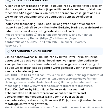
DIVERSITEIT EN INCLUSIE
Alleen voor Amerikaanse hotels: is DoubleTree by Hilton Hotel Berkeley
Marina en/of het moederbedrijf gecertificeerd als een bedrijf dat voor
meer dan 51% eigendom is van diverse personen? Zo ja, geef aan als
welke van de volgende diverse bedrijven u bent gecertificeerd:
Geen antwoord.
Indien van toepassing, kunt u een link opgeven naar het openbare
rapport van DoubleTree by Hilton Hotel Berkeley Marina over de inzet en
initiatieven voor diversiteit, gelijkheid en inclusie?
Please refer to https://jobs.hilton.com/diversity and our annual 
Supplier Diversity Report (https://cr.hilton.com/wp-
content/uploads/2021/03/Hilton-2020-Supplier-Diversity-
Report.pdf).
GEZONDHEID EN VEILIGHEID
Zijn de handelswijzen bij DoubleTree by Hilton Hotel Berkeley Marina
opgesteld op basis van de aanbevelingen van gezondheidsdiensten
van openbare overheidsinstanties of privé-organisaties? Zo ja, geef
op van welke organisaties gebruik werd gemaakt voor het ontwikkelen
van deze handelswijzen.
Yes, CDC & WHO. Hilton CleanStay, a new industry-defining standard of 
cleanliness (https://newsroom.hilton.com/corporate/news/hilton-
defining-new-standard-of-cleanliness) Hilton up to date customer 
messaging: https://www.hilton.com/en/corporate/coronavirus/
Zorgt DoubleTree by Hilton Hotel Berkeley Marina voor het
schoonmaken en desinfecteren van openbare ruimten and
voorzieningen die toegankelijk zijn voor het publiek (zoals
vergaderzalen, restaurants, liften, enz.)? Zo ja, beschrijf welke nieuwe
maatregelen worden getroffen.
Yes, Install hand sanitizer stations/disinfecting wipes in public areas & 