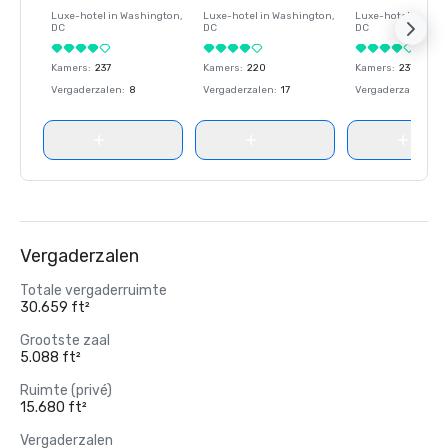
Luxe-hotel in
Washington
,
Luxe-hotel in
Washington
,
Luxe-hotel in
Wash
DC
DC
DC
Kamers
:
237
Kamers
:
220
Kamers
:
237
Vergaderzalen
:
8
Vergaderzalen
:
17
Vergaderzalen
:
8
Vergaderzalen
Totale vergaderruimte
30.659 ft²
Grootste zaal
5.088 ft²
Ruimte (privé)
15.680 ft²
Vergaderzalen