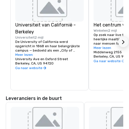
Universiteit van Californië -
Het centrum va
Winkelen
2 mijl
Berkeley
Op zoek naar live thea
Universiteit
2 mijl
heerlijke maaltijd of 
De University of California werd 
naar mensen te kijken
opgericht in 1868 en haar belangrijkste 
centrum van Berkeley!
Meer lezen
campus — bedoeld als een „City of 
stad met verschillend
Middenweg 2155
Learning” — werd opgericht in Berkeley, 
Meer lezen
geweldige ontdekking
Berkeley, CA, US 947
aan de San Francisco Bay. Tegenwoordig 
University Ave en Oxford Street
bezoekers komen voor 
Ga naar website
is UC Berkeley de belangrijkste openbare 
Berkeley, CA, US 94720
voor het eten en vert
universiteit ter wereld en een bron van 
Ga naar website
verbeelding, smaakpap
innovatie. Het beslaat een campus van 
herinneringen volledi
1.232 hectare met een centrale kern van 
178 hectare. De thuisbasis van de Cal 
Bears!
Leveranciers in de buurt