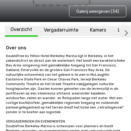
Galerij weergeven (34)
Overzicht
Vergaderruimte
Kamers
Locat
Over ons
DoubleTree by Hilton Hotel Berkeley Marina ligt in Berkeley, in het 
zakendistrict en direct aan de waterkant. Het biedt een karakteristieke 
Bay Area-omgeving met gemakkelijke toegang tot San Francisco, 
Oakland, Emeryville en de grotere San Francisco Bay Area. De 
natuurlijke schoonheid van het gebied is te zien in McLaughlin 
Eastshore State Park en Cesar Chavez Park, terwijl Berkeley 
Community Theatre en het Greek Theatre nabijgelegen culturele 
hoogtepunten zijn. Gasten kunnen genieten van de levensstijl in de 
jachthaven op een steenworp afstand, waaronder kajakken, 
windsurfen, zeilen en wandel- en fietspaden langs het water. Met een 
rustige kustlijnsfeer, gemakkelijke regionale toegang en voldoende 
parkeergelegenheid op het terrein biedt het hotel een „retraitegevoel” 
zonder in te boeten aan logistiek.

VERGADERINGEN EN EVENEMENTEN

DoubleTree Berkeley Marina is ontworpen voor planners en biedt 
flexibele vergader- en evenementenruimtes met veel natuurlijk licht, 