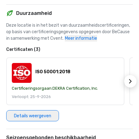
Duurzaamheid
Deze locatie is in het bezit van duurzaamheidscertificeringen, 
op basis van certificeringsgegevens opgegeven door BeCause 
in samenwerking met Cvent.
Meer informatie
Certificaten (3)
ISO 50001:2018
Certificeringsorgaan:
DEKRA Certification, Inc.
Ce
Verloopt: 25-9-2026
V
Details weergeven
Seizoensgebonden beschikbaarheid