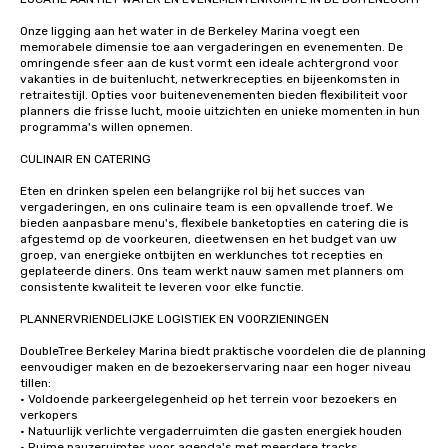
Onze ligging aan het water in de Berkeley Marina voegt een 
memorabele dimensie toe aan vergaderingen en evenementen. De 
omringende sfeer aan de kust vormt een ideale achtergrond voor 
vakanties in de buitenlucht, netwerkrecepties en bijeenkomsten in 
retraitestijl. Opties voor buitenevenementen bieden flexibiliteit voor 
planners die frisse lucht, mooie uitzichten en unieke momenten in hun 
programma's willen opnemen.

CULINAIR EN CATERING

Eten en drinken spelen een belangrijke rol bij het succes van 
vergaderingen, en ons culinaire team is een opvallende troef. We 
bieden aanpasbare menu's, flexibele banketopties en catering die is 
afgestemd op de voorkeuren, dieetwensen en het budget van uw 
groep, van energieke ontbijten en werklunches tot recepties en 
geplateerde diners. Ons team werkt nauw samen met planners om 
consistente kwaliteit te leveren voor elke functie.

PLANNERVRIENDELIJKE LOGISTIEK EN VOORZIENINGEN

DoubleTree Berkeley Marina biedt praktische voordelen die de planning 
eenvoudiger maken en de bezoekerservaring naar een hoger niveau 
tillen:

• Voldoende parkeergelegenheid op het terrein voor bezoekers en 
verkopers

• Natuurlijk verlichte vergaderruimten die gasten energiek houden

• Ruime pauzeruimtes voor agenda's met meerdere tracks
