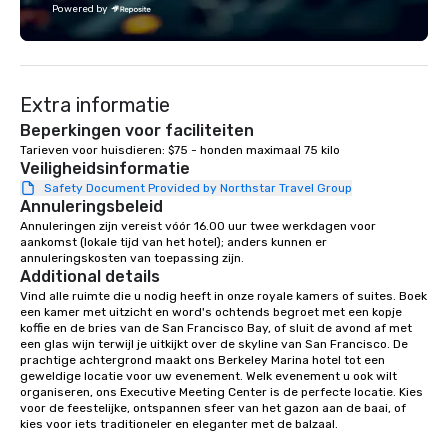
Powered by
connection, boost engagement, and
Fully customizable by 
leave participants with new skills
seniority, and objectiv
they'll actually use. Perfect for: Team
building, corporate wellness
Extra informatie
programs, birthday parties,
anniversary celebrations, rehearsal
Beperkingen voor faciliteiten
dinners, holiday events, client
Tarieven voor huisdieren: $75 - honden maximaal 75 kilo
Veiligheidsinformatie
entertainment, and virtual team
connections. We handle everything
Safety Document Provided by Northstar Travel Group
Annuleringsbeleid
from ingredient sourcing to
Annuleringen zijn vereist vóór 16.00 uur twee werkdagen voor 
instruction, making your event
aankomst (lokale tijd van het hotel); anders kunnen er 
planning seamless.
annuleringskosten van toepassing zijn.
Additional details
Vind alle ruimte die u nodig heeft in onze royale kamers of suites. Boek 
een kamer met uitzicht en word's ochtends begroet met een kopje 
koffie en de bries van de San Francisco Bay, of sluit de avond af met 
een glas wijn terwijl je uitkijkt over de skyline van San Francisco. De 
prachtige achtergrond maakt ons Berkeley Marina hotel tot een 
geweldige locatie voor uw evenement. Welk evenement u ook wilt 
organiseren, ons Executive Meeting Center is de perfecte locatie. Kies 
voor de feestelijke, ontspannen sfeer van het gazon aan de baai, of 
kies voor iets traditioneler en eleganter met de balzaal.
