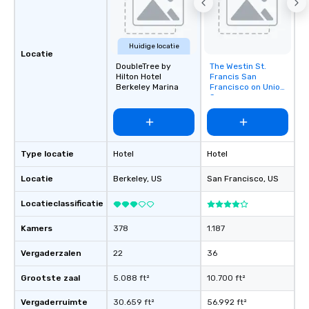
Huidige locatie
Locatie
DoubleTree by
The Westin St.
Removed from
Hilton Hotel
Francis San
favorites
Berkeley Marina
Francisco on Union
Square
Type locatie
Hotel
Hotel
Locatie
Berkeley
, US
San Francisco
, US
Locatieclassificatie
Kamers
378
1.187
Vergaderzalen
22
36
Grootste zaal
5.088 ft²
10.700 ft²
Vergaderruimte
30.659 ft²
56.992 ft²