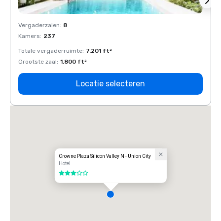
Vergaderzalen
:
8
Verga
Kamers
:
237
Kamer
Totale vergaderruimte
:
7.201 ft²
Total
Grootste zaal
:
1.800 ft²
Groots
Locatie selecteren
Crowne Plaza Silicon Valley N - Union City
Hotel
3 van 5