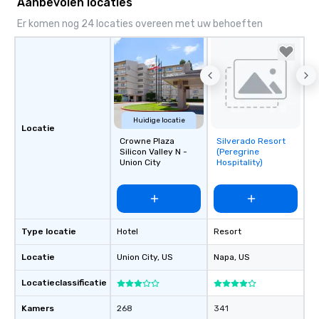
Aanbevolen locaties
Er komen nog 24 locaties overeen met uw behoeften
Huidige locatie
Locatie
Crowne Plaza
Silverado Resort
Removed from
Silicon Valley N -
(Peregrine
favorites
Union City
Hospitality)
Type locatie
Hotel
Resort
Locatie
Union City
, US
Napa
, US
Locatieclassificatie
Kamers
268
341