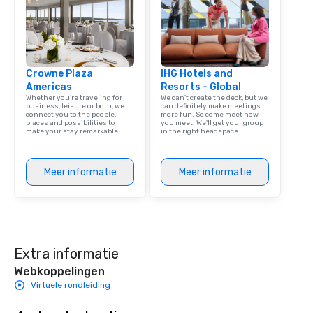
Crowne Plaza
IHG Hotels and
Americas
Resorts - Global
Whether you’re traveling for
We can't create the deck, but we
business, leisure or both, we
can definitely make meetings
connect you to the people,
more fun. So come meet how
places and possibilities to
you meet. We'll get your group
make your stay remarkable.
in the right headspace.
Meer informatie
Meer informatie
Extra informatie
Webkoppelingen
Virtuele rondleiding