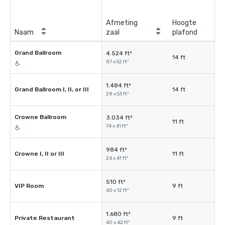
Afmeting
Hoogte
Naam
zaal
plafond
Grand Ballroom
4.524 ft²
14 ft
87 x 52 ft²
1.484 ft²
Grand Ballroom I, II, or III
14 ft
28 x 53 ft²
Crowne Ballroom
3.034 ft²
11 ft
74 x 41 ft²
984 ft²
Crowne I, II or III
11 ft
24 x 41 ft²
510 ft²
VIP Room
9 ft
40 x 12 ft²
1.680 ft²
Private Restaurant
9 ft
40 x 42 ft²