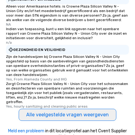
Alleen voor Amerikaanse hotels: is Crowne Plaza Silicon Valley N -
Union City en/of het moederbedrijf gecertificeerd als een bedrijf dat
voor meer dan 51% eigendom is van diverse personen? Zo ja, geef aan
als welke van de volgende diverse bedrijven u bent gecertificeerd:
NA
Indien van toepassing, kunt u een link opgeven naar het openbare
rapport van Crowne Plaza Silicon Valley N - Union City over de inzet en
initiatieven voor diversiteit, gelijkheid en inclusie?
n/a
GEZONDHEID EN VEILIGHEID
Zijn de handelswijzen bij Crowne Plaza Silicon Valley N - Union City
opgesteld op basis van de aanbevelingen van gezondheidsdiensten
van openbare overheidsinstanties of privé-organisaties? Zo ja, geef
op van welke organisaties gebruik werd gemaakt voor het ontwikkelen
van deze handelswijzen.
Yes, From Alameda County and IHG
Zorgt Crowne Plaza Silicon Valley N - Union City voor het schoonmaken
en desinfecteren van openbare ruimten and voorzieningen die
toegankelijk zijn voor het publiek (zoals vergaderzalen, restaurants,
liften, enz.)? Zo ja, beschrijf welke nieuwe maatregelen worden
getroffen.
Yes, hourly sanitizing and cleaning public areas
Alle veelgestelde vragen weergeven
Meld een probleem
in dit locatieprofiel aan het Cvent Supplier