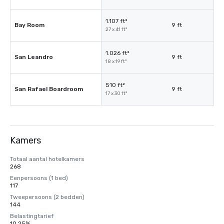
1.107 ft²
Bay Room
9 ft
27 x 41 ft²
1.026 ft²
San Leandro
9 ft
18 x 19 ft²
510 ft²
San Rafael Boardroom
9 ft
17 x 30 ft²
Kamers
Totaal aantal hotelkamers
268
Eenpersoons (1 bed)
117
Tweepersoons (2 bedden)
144
Belastingtarief
10,25%