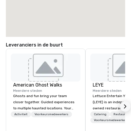
Leveranciers in de buurt
American Ghost Walks
LEYE
Meerdere steden
Meerdere steden
Ghosts and fun bring your team
Lettuce Entertain You E
closer together. Guided experiences
(LEYE) is an independe
to multiple haunted locations. Your
owned restaurant grou
group will be treated to a ghostly
Chicago that owns, m
Activiteit
Voorkeursmedewerkers
Catering
Restaurant
experience during a 90-120 minute
licenses more than 13
Voorkeursmedewerkers
walking tour, 3-hour bus excursion, or
establishments in Illin