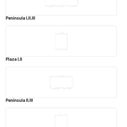
Peninsula I,II,III
Plaza I,II
Peninsula II,III