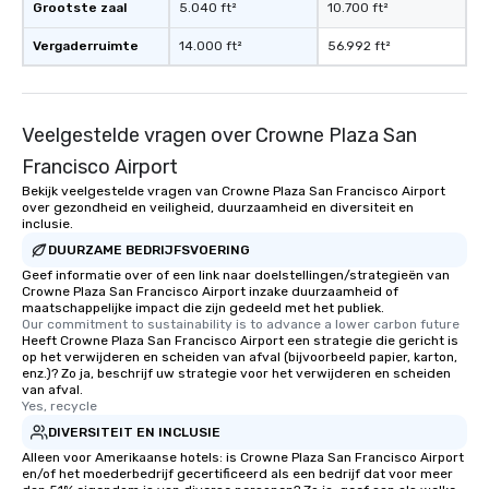
Grootste zaal
5.040 ft²
10.700 ft²
Vergaderruimte
14.000 ft²
56.992 ft²
Veelgestelde vragen over Crowne Plaza San
Francisco Airport
Bekijk veelgestelde vragen van Crowne Plaza San Francisco Airport
over gezondheid en veiligheid, duurzaamheid en diversiteit en
inclusie.
DUURZAME BEDRIJFSVOERING
Geef informatie over of een link naar doelstellingen/strategieën van
Crowne Plaza San Francisco Airport inzake duurzaamheid of
maatschappelijke impact die zijn gedeeld met het publiek.
Our commitment to sustainability is to advance a lower carbon future
Heeft Crowne Plaza San Francisco Airport een strategie die gericht is
op het verwijderen en scheiden van afval (bijvoorbeeld papier, karton,
enz.)? Zo ja, beschrijf uw strategie voor het verwijderen en scheiden
van afval.
Yes, recycle
DIVERSITEIT EN INCLUSIE
Alleen voor Amerikaanse hotels: is Crowne Plaza San Francisco Airport
en/of het moederbedrijf gecertificeerd als een bedrijf dat voor meer