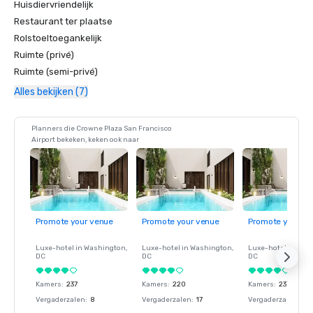
Huisdiervriendelijk
Restaurant ter plaatse
Rolstoeltoegankelijk
Ruimte (privé)
Ruimte (semi-privé)
Alles bekijken (7)
Planners die Crowne Plaza San Francisco
Airport bekeken, keken ook naar
Promote your venue
Promote your venue
Promote your ve
Luxe-hotel in
Washington
,
Luxe-hotel in
Washington
,
Luxe-hotel in
Wash
DC
DC
DC
Kamers
:
237
Kamers
:
220
Kamers
:
237
Vergaderzalen
:
8
Vergaderzalen
:
17
Vergaderzalen
:
8