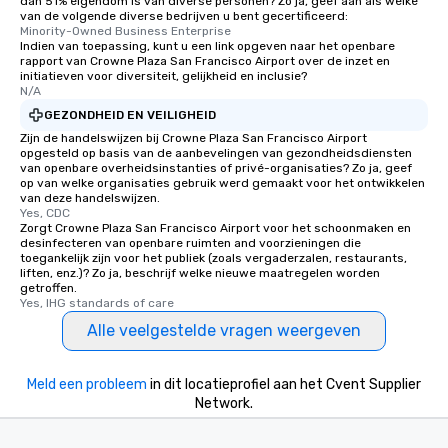
dan 51% eigendom is van diverse personen? Zo ja, geef aan als welke
van de volgende diverse bedrijven u bent gecertificeerd:
Minority-Owned Business Enterprise
Indien van toepassing, kunt u een link opgeven naar het openbare
rapport van Crowne Plaza San Francisco Airport over de inzet en
initiatieven voor diversiteit, gelijkheid en inclusie?
N/A
GEZONDHEID EN VEILIGHEID
Zijn de handelswijzen bij Crowne Plaza San Francisco Airport
opgesteld op basis van de aanbevelingen van gezondheidsdiensten
van openbare overheidsinstanties of privé-organisaties? Zo ja, geef
op van welke organisaties gebruik werd gemaakt voor het ontwikkelen
van deze handelswijzen.
Yes, CDC
Zorgt Crowne Plaza San Francisco Airport voor het schoonmaken en
desinfecteren van openbare ruimten and voorzieningen die
toegankelijk zijn voor het publiek (zoals vergaderzalen, restaurants,
liften, enz.)? Zo ja, beschrijf welke nieuwe maatregelen worden
getroffen.
Yes, IHG standards of care
Alle veelgestelde vragen weergeven
Meld een probleem
in dit locatieprofiel aan het Cvent Supplier
Network.