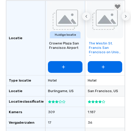
Huidige locatie
Locatie
Crowne Plaza San
The Westin St.
Removed from
Francisco Airport
Francis San
favorites
Francisco on Union
Square
Type locatie
Hotel
Hotel
Locatie
Burlingame
, US
San Francisco
, US
Locatieclassificatie
Kamers
309
1.187
Vergaderzalen
17
36