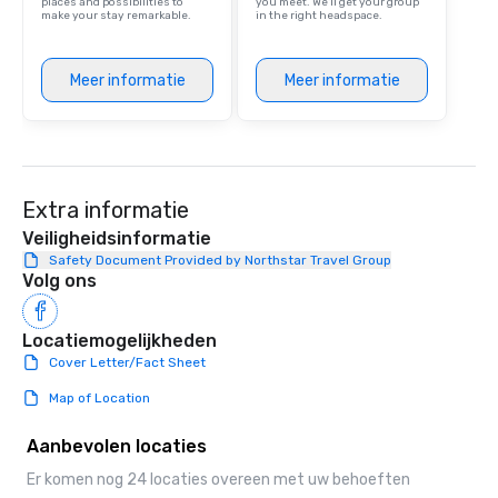
places and possibilities to
you meet. We'll get your group
make your stay remarkable.
in the right headspace.
Meer informatie
Meer informatie
Extra informatie
Veiligheidsinformatie
Safety Document Provided by Northstar Travel Group
Volg ons
Locatiemogelijkheden
Cover Letter/Fact Sheet
Map of Location
Aanbevolen locaties
Er komen nog 24 locaties overeen met uw behoeften