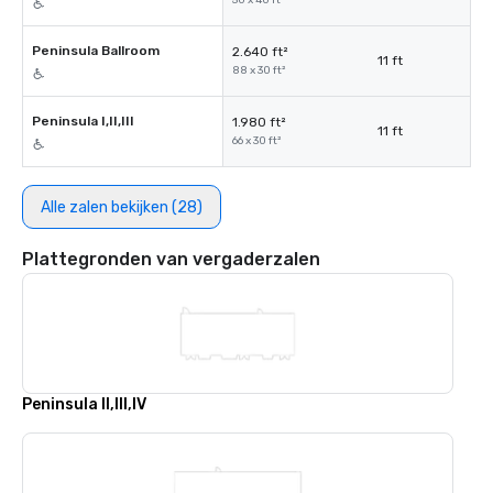
50 x 40 ft²
Peninsula Ballroom
2.640 ft²
11 ft
88 x 30 ft²
Peninsula I,II,III
1.980 ft²
11 ft
66 x 30 ft²
Alle zalen bekijken (28)
Plattegronden van vergaderzalen
Peninsula II,III,IV