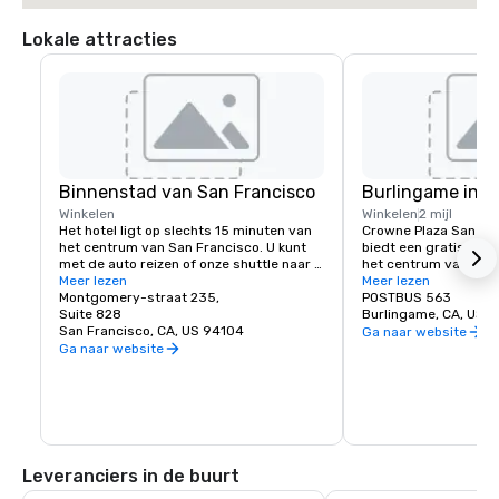
Lokale attracties
Binnenstad van San Francisco
Burlingame in d
Winkelen
Winkelen
2 mijl
Het hotel ligt op slechts 15 minuten van 
Crowne Plaza San Fran
het centrum van San Francisco. U kunt 
biedt een gratis pend
met de auto reizen of onze shuttle naar 
het centrum van Burli
BART (Bay Area Rapid Transit) nemen om 
Meer lezen
winkels en eetgeleg
Meer lezen
toegang te krijgen tot de meest 
Montgomery-straat 235,
POSTBUS 563
verbazingwekkende wereldberoemde 
Suite 828
Burlingame, CA, US 
bestemming.
San Francisco, CA, US 94104
Ga naar website
Ga naar website
Leveranciers in de buurt