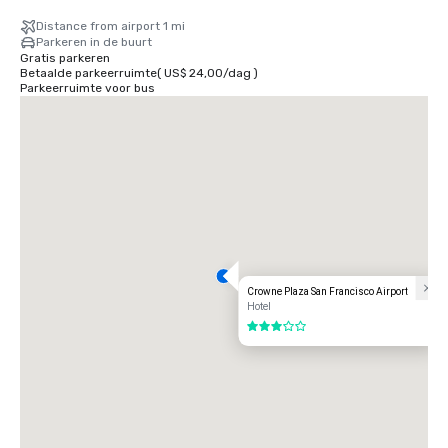
Distance from airport 1 mi
Parkeren in de buurt
Gratis parkeren
Betaalde parkeerruimte
(
US$ 24,00
/
dag
)
Parkeerruimte voor bus
Crowne Plaza San Francisco Airport
Hotel
3 van 5