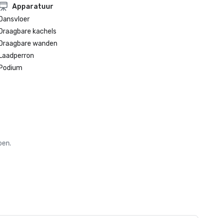
Apparatuur
Dansvloer
Draagbare kachels
Draagbare wanden
Laadperron
Podium
oen.