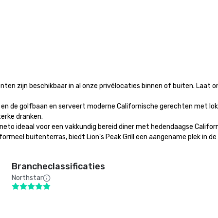
n zijn beschikbaar in al onze privélocaties binnen of buiten. Laat on
lle en de golfbaan en serveert moderne Californische gerechten met lokal
erke dranken.

Vigneto ideaal voor een vakkundig bereid diner met hedendaagse Califor
nformeel buitenterras, biedt Lion's Peak Grill een aangename plek in de
Brancheclassificaties
Northstar