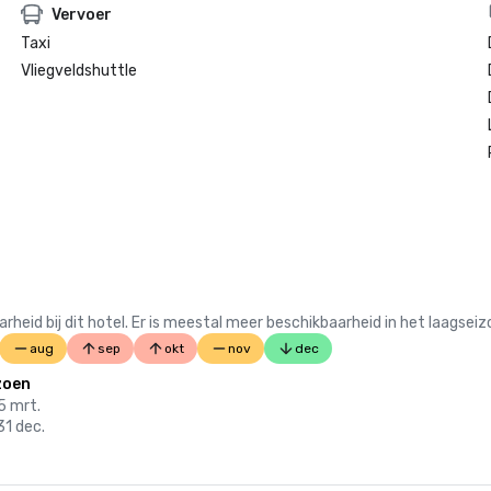
Vervoer
Taxi
Vliegveldshuttle
 bij dit hotel. Er is meestal meer beschikbaarheid in het laagseiz
aug
sep
okt
nov
dec
zoen
15 mrt.
31 dec.