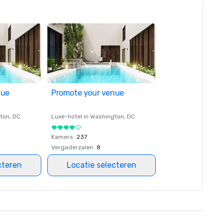
nue
Promote your venue
ton
, DC
Luxe-hotel in
Washington
, DC
Kamers
:
237
Vergaderzalen
:
8
cteren
Locatie selecteren