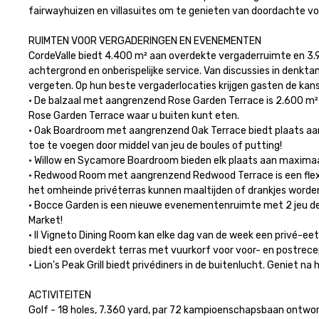
fairwayhuizen en villasuites om te genieten van doordachte voo
RUIMTEN VOOR VERGADERINGEN EN EVENEMENTEN

CordeValle biedt 4.400 m² aan overdekte vergaderruimte en 3.
achtergrond en onberispelijke service. Van discussies in denkta
vergeten. Op hun beste vergaderlocaties krijgen gasten de kans
• De balzaal met aangrenzend Rose Garden Terrace is 2.600 m² g
Rose Garden Terrace waar u buiten kunt eten.

• Oak Boardroom met aangrenzend Oak Terrace biedt plaats aan 
toe te voegen door middel van jeu de boules of putting!

• Willow en Sycamore Boardroom bieden elk plaats aan maximaal 
• Redwood Room met aangrenzend Redwood Terrace is een flexib
het omheinde privéterras kunnen maaltijden of drankjes worden 
• Bocce Garden is een nieuwe evenementenruimte met 2 jeu de bo
Market!

• Il Vigneto Dining Room kan elke dag van de week een privé-ee
biedt een overdekt terras met vuurkorf voor voor- en postrecept
• Lion's Peak Grill biedt privédiners in de buitenlucht. Geniet na
ACTIVITEITEN

Golf - 18 holes, 7.360 yard, par 72 kampioenschapsbaan ontwor