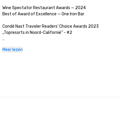
Wine Spectator Restaurant Awards — 2024

Best of Award of Excellence — One Iron Bar

Condé Nast Traveler Readers' Choice Awards 2023

„Topresorts in Noord-Californië” - #2

Golfweek Magazine — 2023

Meer lezen
#57 Top 200 resortcursussen in de Verenigde Staten

Zakelijk tijdschrift van Silicon Valley — 2023

#1 in Golfbanen in de Greater Bay Area

Luxe reismagazine -2023

De meest romantische hotels ter wereld

Wine Spectator Restaurant Awards — 2022

Best of Award of Excellence — One Iron Bar

Wine Spectator Restaurant Awards — 2021

Best of Award of Excellence
