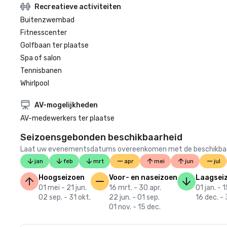
Recreatieve activiteiten
Buitenzwembad
Fitnesscenter
Golfbaan ter plaatse
Spa of salon
Tennisbanen
Whirlpool
AV-mogelijkheden
AV-medewerkers ter plaatse
Seizoensgebonden beschikbaarheid
Laat uw evenementsdatums overeenkomen met de beschikbaarheid
jan
feb
mrt
apr
mei
jun
jul
Hoogseizoen
Voor- en naseizoen
Laagsei
01 mei - 21 jun.
16 mrt. - 30 apr.
01 jan. - 
02 sep. - 31 okt.
22 jun. - 01 sep.
16 dec. - 
01 nov. - 15 dec.