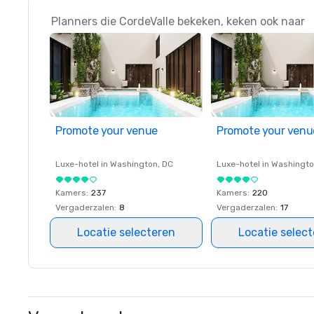
Planners die CordeValle bekeken, keken ook naar
Promote your venue
Promote your venu
Luxe-hotel in
Washington
, DC
Luxe-hotel in
Washingt
Kamers
:
237
Kamers
:
220
Vergaderzalen
:
8
Vergaderzalen
:
17
Locatie selecteren
Locatie selec