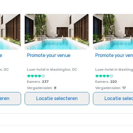
e
Promote your venue
Promote your ve
on
, DC
Luxe-hotel in
Washington
, DC
Luxe-hotel in
Washing
Kamers
:
237
Kamers
:
220
Vergaderzalen
:
8
Vergaderzalen
:
17
teren
Locatie selecteren
Locatie sele