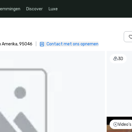
temmingen
Discover
Luxe
an Amerika, 95046
|
Contact met ons opnemen
3D
Video's