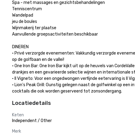
Spa - met massages en gezichtsbehandelingen

Tenniscentrum

Wandelpad

jeu de boules

Wijnmakerij ter plaatse

Aanvullende groepsactiviteiten beschikbaar

DINEREN

• Privé verzorgde evenementen: Vakkundig verzorgde evenemente
op de golfbaan en de vallei!

• One Iron Bar: One Iron Bar kijkt uit op de heuvels van CordeVa
drankjes en een gevarieerde selectie wijnen en internationale st
• Il Vigneto: Voor een ongedwongen verfijnde eetervaring is Il 
• Lion's Peak Grill: Gunstig gelegen naast de golfwinkel op een i
cocktails die ook worden geserveerd tot zonsondergang.
Locatiedetails
Keten
Independent / Other
Merk