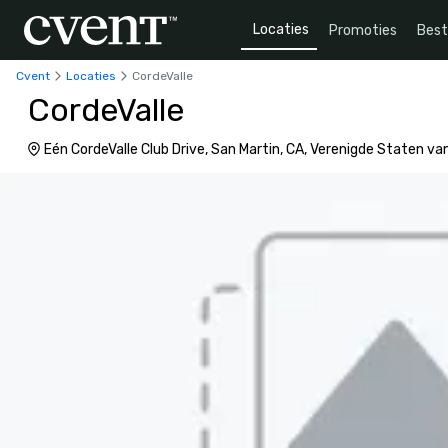
Locaties
Promoties
Bes
Cvent
Locaties
CordeValle
CordeValle
Eén CordeValle Club Drive, San Martin, CA, Verenigde Staten v