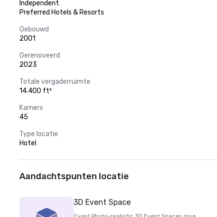
Independent
Preferred Hotels & Resorts
Gebouwd
2001
Gerenoveerd
2023
Totale vergaderruimte
14.400 ft²
Kamers
45
Type locatie
Hotel
Aandachtspunten locatie
3D Event Space
Cvent Photo-realistic 3D Event Spaces give