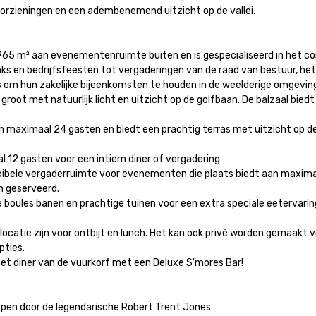
rzieningen en een adembenemend uitzicht op de vallei.

965 m² aan evenementenruimte buiten en is gespecialiseerd in het c
nks en bedrijfsfeesten tot vergaderingen van de raad van bestuur, het 
 om hun zakelijke bijeenkomsten te houden in de weelderige omgeving 
root met natuurlijk licht en uitzicht op de golfbaan. De balzaal bied
maximaal 24 gasten en biedt een prachtig terras met uitzicht op de g
12 gasten voor een intiem diner of vergadering

ele vergaderruimte voor evenementen die plaats biedt aan maximaal 
geserveerd.

ules banen en prachtige tuinen voor een extra speciale eetervaring o
tlocatie zijn voor ontbijt en lunch. Het kan ook privé worden gemaakt
ies.

 het diner van de vuurkorf met een Deluxe S'mores Bar!

pen door de legendarische Robert Trent Jones
