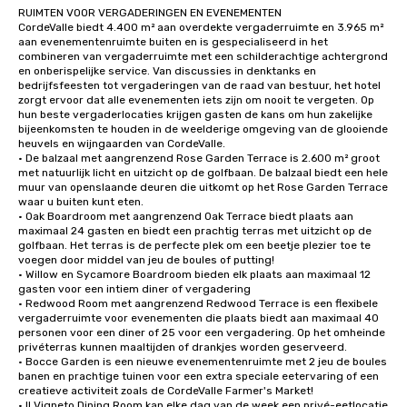
RUIMTEN VOOR VERGADERINGEN EN EVENEMENTEN

CordeValle biedt 4.400 m² aan overdekte vergaderruimte en 3.965 m² 
aan evenementenruimte buiten en is gespecialiseerd in het 
combineren van vergaderruimte met een schilderachtige achtergrond 
en onberispelijke service. Van discussies in denktanks en 
bedrijfsfeesten tot vergaderingen van de raad van bestuur, het hotel 
zorgt ervoor dat alle evenementen iets zijn om nooit te vergeten. Op 
hun beste vergaderlocaties krijgen gasten de kans om hun zakelijke 
bijeenkomsten te houden in de weelderige omgeving van de glooiende 
heuvels en wijngaarden van CordeValle.

• De balzaal met aangrenzend Rose Garden Terrace is 2.600 m² groot 
met natuurlijk licht en uitzicht op de golfbaan. De balzaal biedt een hele 
muur van openslaande deuren die uitkomt op het Rose Garden Terrace 
waar u buiten kunt eten.

• Oak Boardroom met aangrenzend Oak Terrace biedt plaats aan 
maximaal 24 gasten en biedt een prachtig terras met uitzicht op de 
golfbaan. Het terras is de perfecte plek om een beetje plezier toe te 
voegen door middel van jeu de boules of putting!

• Willow en Sycamore Boardroom bieden elk plaats aan maximaal 12 
gasten voor een intiem diner of vergadering

• Redwood Room met aangrenzend Redwood Terrace is een flexibele 
vergaderruimte voor evenementen die plaats biedt aan maximaal 40 
personen voor een diner of 25 voor een vergadering. Op het omheinde 
privéterras kunnen maaltijden of drankjes worden geserveerd.

• Bocce Garden is een nieuwe evenementenruimte met 2 jeu de boules 
banen en prachtige tuinen voor een extra speciale eetervaring of een 
creatieve activiteit zoals de CordeValle Farmer's Market!

• Il Vigneto Dining Room kan elke dag van de week een privé-eetlocatie 