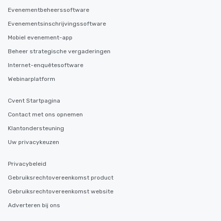
delight any palate. Tours Available
Evenementbeheerssoftware
from Day to Night With
Evenementsinschrijvingssoftware
group experience, bookin
Mobiel evenement-app
key. Whether you desir
business hours or earl
Beheer strategische vergaderingen
after work, we can coo
Internet-enquêtesoftware
you to provide options 
Webinarplatform
needs. Go for as Long or as Short as
You Like Along with fle
Cvent Startpagina
scheduling, Lip Smack
Tours also provides a 
Contact met ons opnemen
durations. Our shortes
Klantondersteuning
2.5 hours; our longest 
Uw privacykeuzen
hours, with optional 
incentives.
Privacybeleid
Gebruiksrechtovereenkomst product
Gebruiksrechtovereenkomst website
Adverteren bij ons