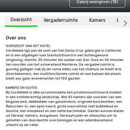
Galerij weergeven (18)
Overzicht
Vergaderruimte
Kamers
Locat
Over ons
OVERZICHT VAN HET HOTEL

CordeValle ligt aan de voet van het Santa Cruz-gebergte in Californië 
en is een afgelegen luxe toevluchtsoord in een buitengewone 
omgeving, slechts 30 minuten ten zuiden van San Jose en 45 minuten 
ten noorden van het schiereiland Monterey. De vergaderruimte is 
gunstig gelegen vlak bij de ruime lobby van het clubhuis en biedt drie 
directiekamers, een multifunctionele ruimte en een balzaal die plaats 
biedt aan gala-evenementen tot 150 gasten.

KAMERS EN SUITES

Bij CordeValle is elke accommodatie een privétoevluchtsoord midden 
in een schilderachtig landschap. Alle 45 kamers zijn voorzien van een 
kingsize bed, dekbedden van ganzendons, originele kunstwerken, een 
flatscreen-tv, een open haard, grote wasruimtes met bubbelbad en 
douche, een inloopkast en een natte bar/minibar. Gasten kunnen kiezen 
uit fairway-kamers, bungalows, fairwayhuizen en villasuites om te 
genieten van doordachte voorzieningen en een adembenemend 
uitzicht op de vallei.
