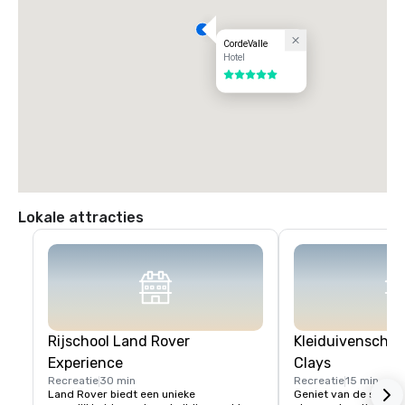
CordeValle
Hotel
5 van 5
Lokale attracties
Rijschool Land Rover
Kleiduivenschie
Experience
Clays
Recreatie
30 min
Recreatie
15 min
Land Rover biedt een unieke 
Geniet van de schoon