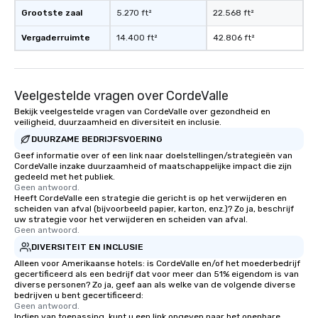
experience, we can als
Grootste zaal
5.270 ft²
22.568 ft²
an evening helicopter 
glittering lights of The S
Vergaderruimte
14.400 ft²
42.806 ft²
Memorable Experience f
Smacking Foodie Tours
to gather and dine tha
Veelgestelde vragen over CordeValle
experienced, and all ar
remember. Our one-of-
Bekijk veelgestelde vragen van CordeValle over gezondheid en
veiligheid, duurzaamheid en diversiteit en inclusie.
are special, from the fi
DUURZAME BEDRIJFSVOERING
last. It’s an experienc
Geef informatie over of een link naar doelstellingen/strategieën van
will reminisce about lo
CordeValle inzake duurzaamheid of maatschappelijke impact die zijn
leave. Location, Location, Location
gedeeld met het publiek.
One of the best reason
Geen antwoord.
Heeft CordeValle een strategie die gericht is op het verwijderen en
convenient and efficie
scheiden van afval (bijvoorbeeld papier, karton, enz.)? Zo ja, beschrijf
experience is designed
uw strategie voor het verwijderen en scheiden van afval.
Geen antwoord.
restaurants are within
walking distance of ea
DIVERSITEIT EN INCLUSIE
short stroll allows you
Alleen voor Amerikaanse hotels: is CordeValle en/of het moederbedrijf
gecertificeerd als een bedrijf dat voor meer dan 51% eigendom is van
members a chance to 
diverse personen? Zo ja, geef aan als welke van de volgende diverse
networking opportunit
bedrijven u bent gecertificeerd:
heading to the next pl
Geen antwoord.
Indien van toepassing, kunt u een link opgeven naar het openbare