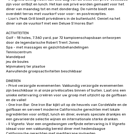
zijn voor ontbijt en lunch. Het kan ook privé worden gemaakt voor het 
diner van maandag tot en met donderdag. De ruimte biedt een 
overdekt terras met vuurkorf voor voor- en postrecepties.

• Lion's Peak Grill biedt privédiners in de buitenlucht. Geniet na het 
diner van de vuurkorf met een Deluxe S'mores Bar!

ACTIVITEITEN

Golf - 18 holes, 7.360 yard, par 72 kampioenschapsbaan ontworpen 
door de legendarische Robert Trent Jones

Spa - met massages en gezichtsbehandelingen

Tenniscentrum

Wandelpad

jeu de boules

Wijnmakerij ter plaatse

Aanvullende groepsactiviteiten beschikbaar

DINEREN

• Privé verzorgde evenementen: Vakkundig verzorgde evenementen 
zijn beschikbaar in al onze privélocaties binnen of buiten. Laat ons een 
unieke eetervaring creëren voor uw groep met uitzicht op de golfbaan 
en de vallei!

• One Iron Bar: One Iron Bar kijkt uit op de heuvels van CordeValle en de 
golfbaan en serveert moderne Californische gerechten met lokale 
ingrediënten voor ontbijt, lunch en diner, evenals speciale drankjes en 
een gevarieerde selectie wijnen en internationale sterke dranken.

• Il Vigneto: Voor een ongedwongen verfijnde eetervaring is Il Vigneto 
ideaal voor een vakkundig bereid diner met hedendaagse 
Californische gerechten met mediterrane invloeden. 
