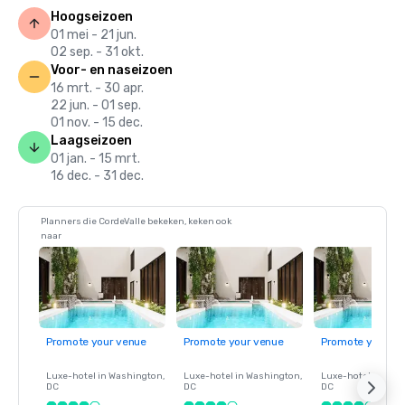
Hoogseizoen
01 mei - 21 jun.
02 sep. - 31 okt.
Voor- en naseizoen
16 mrt. - 30 apr.
22 jun. - 01 sep.
01 nov. - 15 dec.
Laagseizoen
01 jan. - 15 mrt.
16 dec. - 31 dec.
Planners die CordeValle bekeken, keken ook
naar
Promote your venue
Promote your venue
Promote your ve
Luxe-hotel in
Washington
,
Luxe-hotel in
Washington
,
Luxe-hotel in
Wash
DC
DC
DC