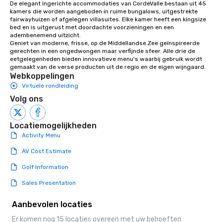
countless opportunitie
De elegant ingerichte accommodaties van CordeValle bestaan uit 45 
kamers die worden aangeboden in ruime bungalows, uitgestrekte 
with different people 
fairwayhuizen of afgelegen villasuites. Elke kamer heeft een kingsize 
down at each venue a
bed en is uitgerust met doordachte voorzieningen en een 
traverse along the way
adembenemend uitzicht.

experiences not only 
Geniet van moderne, frisse, op de Middellandse Zee geïnspireerde 
gerechten in een ongedwongen maar verfijnde sfeer. Alle drie de 
ways to network, but a
eetgelegenheden bieden innovatieve menu's waarbij gebruik wordt 
way to do so. Large Groups Welcome
gemaakt van de verse producten uit de regio en de eigen wijngaard.
Lip Smacking Foodie To
Webkoppelingen
groups, small or large.
Virtuele rondleiding
experiences can acc
Volg ons
groups from as few as
as 500 guests, making
Locatiemogelijkheden
choice for any corpora
Activity Menu
Stress-Free Booking 
a tour is stress-free a
AV Cost Estimate
enjoy the company of 
Golf Information
more easily. You’ll tak
knowing that everythin
Sales Presentation
of from the moment the
booked to the minute i
Aanbevolen locaties
Since the menu is alre
Er komen nog 15 locaties overeen met uw behoeften
have nothing to worry 