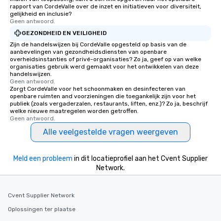
itinerary. You Get a Dinner and a Show
rapport van CordeValle over de inzet en initiatieven voor diversiteit,
Our tours offer an exqu
gelijkheid en inclusie?
Geen antwoord.
entertainment. All tour
knowledgeable, profes
GEZONDHEID EN VEILIGHEID
who leads the group on
Zijn de handelswijzen bij CordeValle opgesteld op basis van de
aanbevelingen van gezondheidsdiensten van openbare
offering engaging tidb
overheidsinstanties of privé-organisaties? Zo ja, geef op van welke
fascinating stories. S
organisaties gebruik werd gemaakt voor het ontwikkelen van deze
interactive experience
handelswijzen.
Geen antwoord.
along the way exclusive
Zorgt CordeValle voor het schoonmaken en desinfecteren van
ensuring there is neve
openbare ruimten and voorzieningen die toegankelijk zijn voor het
publiek (zoals vergaderzalen, restaurants, liften, enz.)? Zo ja, beschrijf
Different Types of Cuis
welke nieuwe maatregelen worden getroffen.
experiences offer the a
Geen antwoord.
several renowned rest
Alle veelgestelde vragen weergeven
convenient outing, inc
and your guests might
discovered otherwise 
Meld een probleem
in dit locatieprofiel aan het Cvent Supplier
at a typical corporate 
Network.
a way to try some of t
in the city and dive in
Cvent Supplier Network
cuisines and dishes. Al
selected dishes are cu
Oplossingen ter plaatse
high standards to ensu