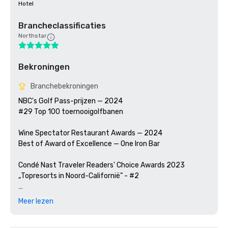
Hotel
Brancheclassificaties
Northstar
Bekroningen
Branchebekroningen
NBC's Golf Pass-prijzen — 2024

#29 Top 100 toernooigolfbanen

Wine Spectator Restaurant Awards — 2024

Best of Award of Excellence — One Iron Bar

Condé Nast Traveler Readers' Choice Awards 2023

„Topresorts in Noord-Californië” - #2

Golfweek Magazine — 2023

Meer lezen
#57 Top 200 resortcursussen in de Verenigde Staten
