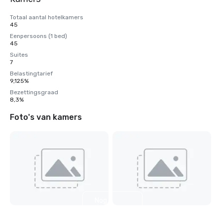
Totaal aantal hotelkamers
45
Eenpersoons (1 bed)
45
Suites
7
Belastingtarief
9,125%
Bezettingsgraad
8,3%
Foto's van kamers
Nog 4
weergeven