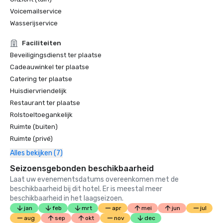
Forbes — 2019

Voicemailservice
4-sterrenprijs voor het resort

Wasserijservice
Condé Nast Traveler Readers' Choice Awards 2019

Faciliteiten
„Topresorts in Noord-Californië” - #9

Beveiligingsdienst ter plaatse
Cadeauwinkel ter plaatse
Catering ter plaatse
Huisdiervriendelijk
Restaurant ter plaatse
Rolstoeltoegankelijk
Ruimte (buiten)
Ruimte (privé)
Alles bekijken (7)
Seizoensgebonden beschikbaarheid
Laat uw evenementsdatums overeenkomen met de
beschikbaarheid bij dit hotel. Er is meestal meer
beschikbaarheid in het laagseizoen.
jan
feb
mrt
apr
mei
jun
jul
aug
sep
okt
nov
dec