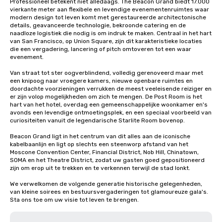
Professioneel betekent niet alledaags. The Beacon Grand biedt 17.000 
vierkante meter aan flexibele en levendige evenementenruimtes waar 
modern design tot leven komt met gerestaureerde architectonische 
details, geavanceerde technologie, bekroonde catering en de 
naadloze logistiek die nodig is om indruk te maken. Centraal in het hart 
van San Francisco, op Union Square, zijn dit karakteristieke locaties 
die een vergadering, lancering of pitch omtoveren tot een waar 
evenement.

Van straat tot ster oogverblindend, volledig gerenoveerd maar met 
een knipoog naar vroegere kamers, nieuwe openbare ruimtes en 
doordachte voorzieningen verrukken de meest veeleisende reiziger en 
er zijn volop mogelijkheden om zich te mengen. De Post Room is het 
hart van het hotel, overdag een gemeenschappelijke woonkamer en's 
avonds een levendige ontmoetingsplek, en een speciaal voorbeeld van 
curiositeiten vanuit de legendarische Starlite Room bovenop.

Beacon Grand ligt in het centrum van dit alles aan de iconische 
kabelbaanlijn en ligt op slechts een steenworp afstand van het 
Moscone Convention Center, Financial District, Nob Hill, Chinatown, 
SOMA en het Theatre District, zodat uw gasten goed gepositioneerd 
zijn om erop uit te trekken en te verkennen terwijl de stad lonkt.

We verwelkomen de volgende generatie historische gelegenheden, 
van kleine soirees en bestuursvergaderingen tot glamoureuze gala's. 
Sta ons toe om uw visie tot leven te brengen.