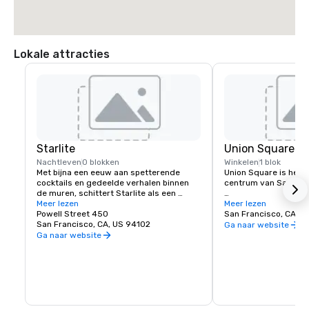
 * Sla LINKSAF naar Powell

 * Beacon Grand Hotel ligt op de hoek van Powell en Sutter Streets, op 
Union Square, San Francisco
Lokale attracties
Starlite
Union Square
Nachtleven
0 blokken
Winkelen
1 blok
Met bijna een eeuw aan spetterende 
Union Square is het wi
cocktails en gedeelde verhalen binnen 
centrum van San Franc
de muren, schittert Starlite als een 
historisch en gerespecteerd 
Meer lezen
Het beschikt over de 
Meer lezen
etablissement in San Francisco. Gelegen 
Powell Street 450
luxe, warenhuizen en 
San Francisco, CA, U
op de bovenste verdieping van Beacon 
San Francisco, CA, US 94102
stad, waardoor het e
Ga naar website
Grand.
belangrijkste toeristi
Ga naar website
het westen van de Ver
Een spectaculaire sele
kunstgalerieën, salon
draagt ook bij aan he
karakter van het gebi
dag geopend is.