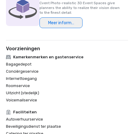
Cvent Photo-realistic 3D Event Spaces give
planners the ability to realize their vision down
HSMAI Adrian Award, 2024

to the finest detail.
Meer informatie
Finalist van de Northstar Meetings Group Stella Award, 
2023
Voorzieningen
Kamerkenmerken en gastenservice
Bagagedepot
Conciërgeservice
Internettoegang
Roomservice
Uitzicht (stedelijk)
Voicemailservice
Faciliteiten
Autoverhuurservice
Beveiligingsdienst ter plaatse
Catering ter plaatse