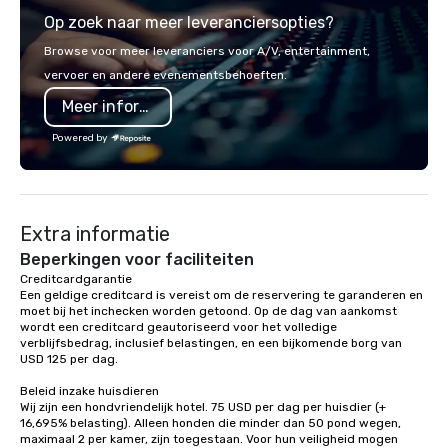
from the gateway City of San
3D navigation, augmen
Op zoek naar meer leveranciersopties?
Francisco to the California wine
challenges presented 
country with a focus on superb hiking,
mobile device. We can also
Browse voor meer leveranciers voor A/V, entertainment,
lodging, food and wine. We also have
incorporate our Speed
vervoer en andere evenementsbehoeften.
a Monterey Bay Trek.
Adventures into your 
Meer informatie
plans. Check out
www.speedboatadvent
Powered by
more information on t
event to the water wit
Speedboat Adventure.
Extra informatie
Beperkingen voor faciliteiten
Creditcardgarantie 

Een geldige creditcard is vereist om de reservering te garanderen en 
moet bij het inchecken worden getoond. Op de dag van aankomst 
wordt een creditcard geautoriseerd voor het volledige 
verblijfsbedrag, inclusief belastingen, en een bijkomende borg van 
USD 125 per dag.

Beleid inzake huisdieren

Wij zijn een hondvriendelijk hotel. 75 USD per dag per huisdier (+ 
16,695% belasting). Alleen honden die minder dan 50 pond wegen, 
maximaal 2 per kamer, zijn toegestaan. Voor hun veiligheid mogen 