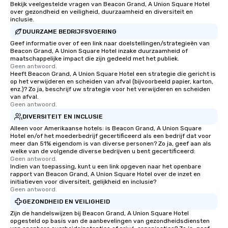
Bekijk veelgestelde vragen van Beacon Grand, A Union Square Hotel
over gezondheid en veiligheid, duurzaamheid en diversiteit en
inclusie.
DUURZAME BEDRIJFSVOERING
Geef informatie over of een link naar doelstellingen/strategieën van
Beacon Grand, A Union Square Hotel inzake duurzaamheid of
maatschappelijke impact die zijn gedeeld met het publiek.
Geen antwoord.
Heeft Beacon Grand, A Union Square Hotel een strategie die gericht is
op het verwijderen en scheiden van afval (bijvoorbeeld papier, karton,
enz.)? Zo ja, beschrijf uw strategie voor het verwijderen en scheiden
van afval.
Geen antwoord.
DIVERSITEIT EN INCLUSIE
Alleen voor Amerikaanse hotels: is Beacon Grand, A Union Square
Hotel en/of het moederbedrijf gecertificeerd als een bedrijf dat voor
meer dan 51% eigendom is van diverse personen? Zo ja, geef aan als
welke van de volgende diverse bedrijven u bent gecertificeerd:
Geen antwoord.
Indien van toepassing, kunt u een link opgeven naar het openbare
rapport van Beacon Grand, A Union Square Hotel over de inzet en
initiatieven voor diversiteit, gelijkheid en inclusie?
Geen antwoord.
GEZONDHEID EN VEILIGHEID
Zijn de handelswijzen bij Beacon Grand, A Union Square Hotel
opgesteld op basis van de aanbevelingen van gezondheidsdiensten