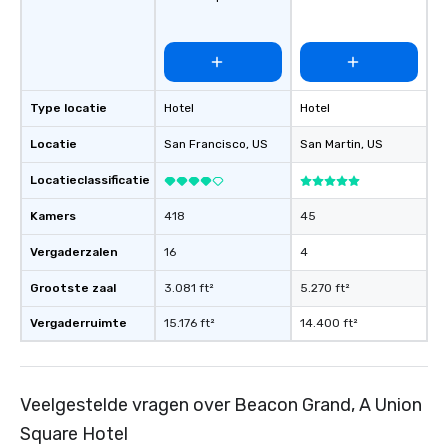
favorites
Type locatie
Hotel
Hotel
Locatie
San Francisco
, US
San Martin
, US
Locatieclassificatie
Kamers
418
45
Vergaderzalen
16
4
Grootste zaal
3.081 ft²
5.270 ft²
Vergaderruimte
15.176 ft²
14.400 ft²
Veelgestelde vragen over Beacon Grand, A Union
Square Hotel