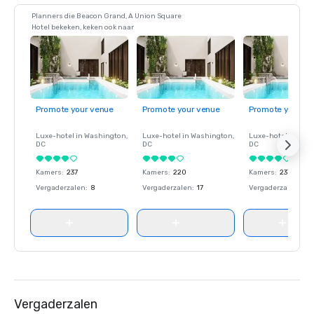
Planners die Beacon Grand, A Union Square
Hotel bekeken, keken ook naar
Promote your venue
Promote your venue
Promote your ve
Luxe-hotel in
Washington
,
Luxe-hotel in
Washington
,
Luxe-hotel in
Wash
DC
DC
DC
Kamers
:
237
Kamers
:
220
Kamers
:
237
Vergaderzalen
:
8
Vergaderzalen
:
17
Vergaderzalen
:
8
Vergaderzalen