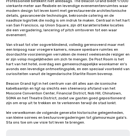
Professioneel betekent niet alledaags. The Beacon Grand biedt 17.000 
vierkante meter aan flexibele en levendige evenementenruimtes waar 
modern design tot leven komt met gerestaureerde architectonische 
details, geavanceerde technologie, bekroonde catering en de 
naadloze logistiek die nodig is om indruk te maken. Centraal in het hart 
van San Francisco, op Union Square, zijn dit karakteristieke locaties 
die een vergadering, lancering of pitch omtoveren tot een waar 
evenement.

Van straat tot ster oogverblindend, volledig gerenoveerd maar met 
een knipoog naar vroegere kamers, nieuwe openbare ruimtes en 
doordachte voorzieningen verrukken de meest veeleisende reiziger en 
er zijn volop mogelijkheden om zich te mengen. De Post Room is het 
hart van het hotel, overdag een gemeenschappelijke woonkamer en's 
avonds een levendige ontmoetingsplek, en een speciaal voorbeeld van 
curiositeiten vanuit de legendarische Starlite Room bovenop.

Beacon Grand ligt in het centrum van dit alles aan de iconische 
kabelbaanlijn en ligt op slechts een steenworp afstand van het 
Moscone Convention Center, Financial District, Nob Hill, Chinatown, 
SOMA en het Theatre District, zodat uw gasten goed gepositioneerd 
zijn om erop uit te trekken en te verkennen terwijl de stad lonkt.

We verwelkomen de volgende generatie historische gelegenheden, 
van kleine soirees en bestuursvergaderingen tot glamoureuze gala's. 
Sta ons toe om uw visie tot leven te brengen.