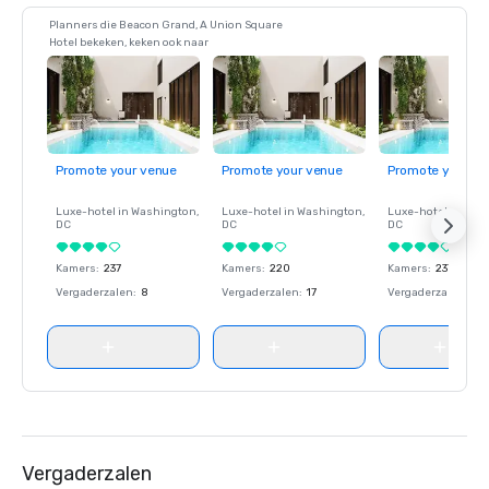
Planners die Beacon Grand, A Union Square
Hotel bekeken, keken ook naar
Promote your venue
Promote your venue
Promote your ve
Luxe-hotel in
Washington
,
Luxe-hotel in
Washington
,
Luxe-hotel in
Wash
DC
DC
DC
Kamers
:
237
Kamers
:
220
Kamers
:
237
Vergaderzalen
:
8
Vergaderzalen
:
17
Vergaderzalen
:
8
Vergaderzalen