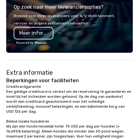
from the gateway City of San
service set us apart. W
Op zoek naar meer leveranciersopties?
Francisco to the California wine
smart, reliable soluti
country with a focus on superb hiking,
make the end-user ex
Browse voor meer leveranciers voor A/V, entertainment,
lodging, food and wine. We also have
seamless from start to fini
vervoer en andere evenementsbehoeften.
a Monterey Bay Trek.
also a certified WOSB.
Meer informatie
Powered by
Extra informatie
Beperkingen voor faciliteiten
Creditcardgarantie 

Een geldige creditcard is vereist om de reservering te garanderen en 
moet bij het inchecken worden getoond. Op de dag van aankomst 
wordt een creditcard geautoriseerd voor het volledige 
verblijfsbedrag, inclusief belastingen, en een bijkomende borg van 
USD 125 per dag.

Beleid inzake huisdieren

Wij zijn een hondvriendelijk hotel. 75 USD per dag per huisdier (+ 
16,695% belasting). Alleen honden die minder dan 50 pond wegen, 
maximaal 2 per kamer, zijn toegestaan. Voor hun veiligheid mogen 