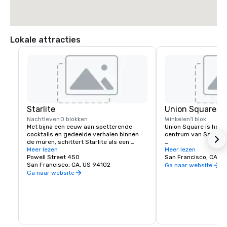
 * Sla LINKSAF naar Powell

 * Beacon Grand Hotel ligt op de hoek van Powell en Sutter Streets, op 
Union Square, San Francisco
Lokale attracties
Starlite
Union Square
Nachtleven
0 blokken
Winkelen
1 blok
Met bijna een eeuw aan spetterende 
Union Square is het wi
cocktails en gedeelde verhalen binnen 
centrum van San Franc
de muren, schittert Starlite als een 
historisch en gerespecteerd 
Meer lezen
Het beschikt over de 
Meer lezen
etablissement in San Francisco. Gelegen 
Powell Street 450
luxe, warenhuizen en 
San Francisco, CA, U
op de bovenste verdieping van Beacon 
San Francisco, CA, US 94102
stad, waardoor het e
Ga naar website
Grand.
belangrijkste toeristi
Ga naar website
het westen van de Ver
Een spectaculaire sele
kunstgalerieën, salon
draagt ook bij aan he
karakter van het gebi
dag geopend is.