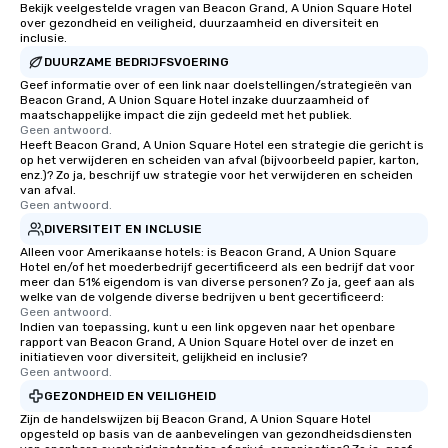
Bekijk veelgestelde vragen van Beacon Grand, A Union Square Hotel
over gezondheid en veiligheid, duurzaamheid en diversiteit en
inclusie.
DUURZAME BEDRIJFSVOERING
Geef informatie over of een link naar doelstellingen/strategieën van
Beacon Grand, A Union Square Hotel inzake duurzaamheid of
maatschappelijke impact die zijn gedeeld met het publiek.
Geen antwoord.
Heeft Beacon Grand, A Union Square Hotel een strategie die gericht is
op het verwijderen en scheiden van afval (bijvoorbeeld papier, karton,
enz.)? Zo ja, beschrijf uw strategie voor het verwijderen en scheiden
van afval.
Geen antwoord.
DIVERSITEIT EN INCLUSIE
Alleen voor Amerikaanse hotels: is Beacon Grand, A Union Square
Hotel en/of het moederbedrijf gecertificeerd als een bedrijf dat voor
meer dan 51% eigendom is van diverse personen? Zo ja, geef aan als
welke van de volgende diverse bedrijven u bent gecertificeerd:
Geen antwoord.
Indien van toepassing, kunt u een link opgeven naar het openbare
rapport van Beacon Grand, A Union Square Hotel over de inzet en
initiatieven voor diversiteit, gelijkheid en inclusie?
Geen antwoord.
GEZONDHEID EN VEILIGHEID
Zijn de handelswijzen bij Beacon Grand, A Union Square Hotel
opgesteld op basis van de aanbevelingen van gezondheidsdiensten