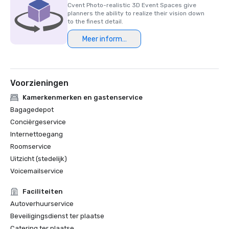
Cvent Photo-realistic 3D Event Spaces give
planners the ability to realize their vision down
HSMAI Adrian Award, 2024

to the finest detail.
Meer informatie
Finalist van de Northstar Meetings Group Stella Award, 
2023
Voorzieningen
Kamerkenmerken en gastenservice
Bagagedepot
Conciërgeservice
Internettoegang
Roomservice
Uitzicht (stedelijk)
Voicemailservice
Faciliteiten
Autoverhuurservice
Beveiligingsdienst ter plaatse
Catering ter plaatse