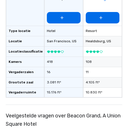
favorites
Type locatie
Hotel
Resort
Locatie
San Francisco
, US
Healdsburg
, US
Locatieclassificatie
Kamers
418
108
Vergaderzalen
16
11
Grootste zaal
3.081 ft²
4.105 ft²
Vergaderruimte
15.176 ft²
10.830 ft²
Veelgestelde vragen over Beacon Grand, A Union
Square Hotel