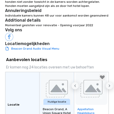
honden niet zonder toezicht in de kamers worden achtergelaten. 
Annuleringsbeleid
Individuele kamers kunnen 48 uur voor aankomst worden geannuleerd
Additional details
Momenteel gesloten voor renovatie - Opening voorjaar 2022
Volg ons
Locatiemogelijkheden
Beacon Grand Audio Visual Menu
Aanbevolen locaties
Er komen nog 24 locaties overeen met uw behoeften
Huidige locatie
Locatie
Beacon Grand, A
Appellation
Removed from
Union Square Hotel
Healdsburg