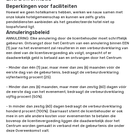
Beperkingen voor faciliteiten
Hoewel we geen hotelkamers hebben, werken we nauw samen met 
onze lokale hotelgemeenschap en kunnen we zelfs gratis 
pendeldiensten aanbieden als het geselecteerde hotel niet op 
loopafstand ligt.  
Annuleringsbeleid
ANNULERING: Elke annulering door de licentiehouder moet schriftelijk 
gebeuren. Ontvangst door het Centrum van een annulering binnen EEN 
(1) jaar na het evenement zal resulteren in een verbeurdverklaring van 
een deel van de licentievergoeding als volgt, ongeacht of er 
daadwerkelijk geld is betaald aan en ontvangen door het Centrum:

- Minder dan één (1) jaar, maar meer dan zes (6) maanden vóór de 
eerste dag van de gebeurtenis, bedraagt de verbeurdverklaring 
vijfentwintig procent (25).

- Minder dan zes (6) maanden, maar meer dan zestig (60) dagen vóór 
de eerste dag van het evenement, bedraagt de verbeurdverklaring 
vijftig procent (50%).

- In minder dan zestig (60) dagen bedraagt de verbeurdverklaring 
honderd procent (100%). Daarnaast stemt de licentiehouder er ook 
mee in om alle andere kosten voor evenementen te betalen die 
bovenop de licentievergoeding liggen die daadwerkelijk door het 
Centrum worden gemaakt in verband met de gebeurtenis die onder 
deze Overeenkomst valt.
