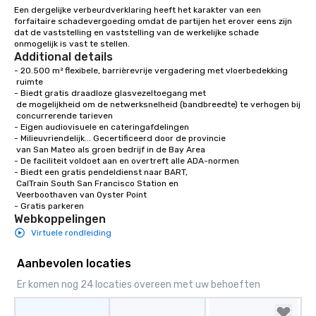
Een dergelijke verbeurdverklaring heeft het karakter van een 
forfaitaire schadevergoeding omdat de partijen het erover eens zijn 
dat de vaststelling en vaststelling van de werkelijke schade 
onmogelijk is vast te stellen.
Additional details
- 20.500 m² flexibele, barrièrevrije vergadering met vloerbedekking

 ruimte

- Biedt gratis draadloze glasvezeltoegang met 

 de mogelijkheid om de netwerksnelheid (bandbreedte) te verhogen bij 

 concurrerende tarieven

- Eigen audiovisuele en cateringafdelingen 

- Milieuvriendelijk... Gecertificeerd door de provincie

 van San Mateo als groen bedrijf in de Bay Area

- De faciliteit voldoet aan en overtreft alle ADA-normen

- Biedt een gratis pendeldienst naar BART,

 CalTrain South San Francisco Station en

 Veerboothaven van Oyster Point

- Gratis parkeren
Webkoppelingen
Virtuele rondleiding
Aanbevolen locaties
Er komen nog 24 locaties overeen met uw behoeften