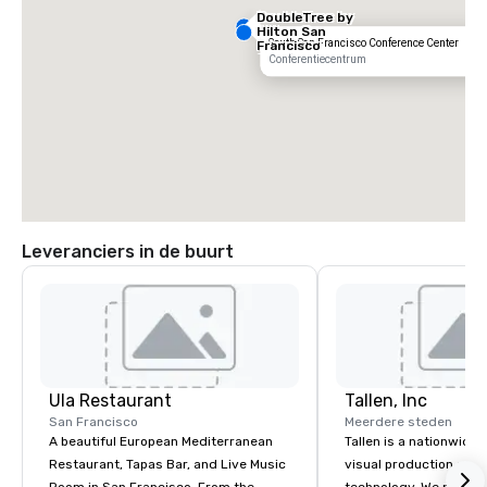
DoubleTree by
Hilton San
South San Francisco Conference Center
Francisco
South Airport
Conferentiecentrum
Blvd
Leveranciers in de buurt
Grand Hyatt
at SFO
Sa
Ai
Ula Restaurant
Tallen, Inc
Ma
W
San Francisco
Meerdere steden
A beautiful European Mediterranean
Tallen is a nationwide 
Restaurant, Tapas Bar, and Live Music
visual production and