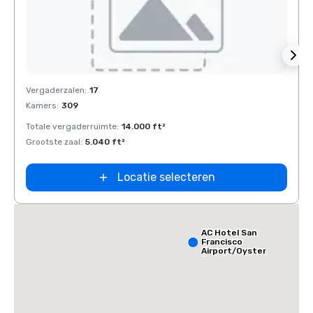
Removed from favorites
Rem
Vergaderzalen
:
17
Verga
Kamers
:
309
Kamer
Totale vergaderruimte
:
14.000 ft²
Total
Grootste zaal
:
5.040 ft²
Groots
Locatie selecteren
AC Hotel San
Francisco
Airport/Oyster
Point
Waterfront