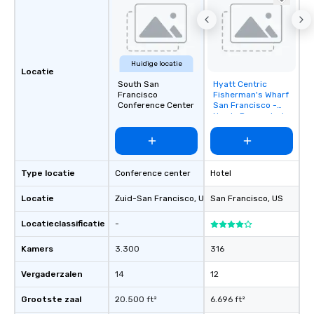
Huidige locatie
Locatie
South San
Hyatt Centric
Removed from
Francisco
Fisherman's Wharf
favorites
Conference Center
San Francisco -
Newly Renovated
Type locatie
Conference center
Hotel
Locatie
Zuid-San Francisco
, US
San Francisco
, US
Locatieclassificatie
-
Kamers
3.300
316
Vergaderzalen
14
12
Grootste zaal
20.500 ft²
6.696 ft²