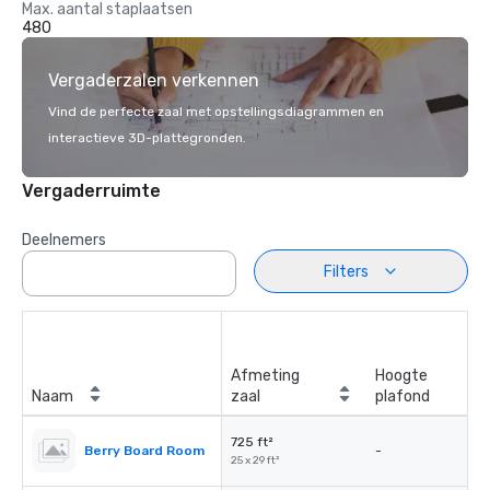
Max. aantal staplaatsen
480
Vergaderzalen verkennen
Vind de perfecte zaal met opstellingsdiagrammen en
interactieve 3D-plattegronden.
Vergaderruimte
Deelnemers
Filters
Afmeting
Hoogte
Naam
zaal
plafond
725 ft²
Berry Board Room
-
25 x 29 ft²