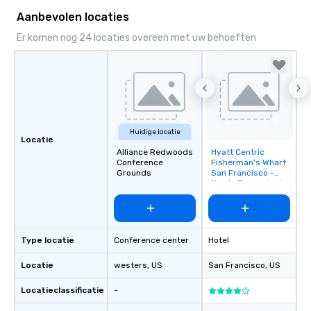
Aanbevolen locaties
Er komen nog 24 locaties overeen met uw behoeften
Huidige locatie
Locatie
Alliance Redwoods
Hyatt Centric
Removed from
Conference
Fisherman's Wharf
favorites
Grounds
San Francisco -
Newly Renovated
Type locatie
Conference center
Hotel
Locatie
westers
, US
San Francisco
, US
Locatieclassificatie
-