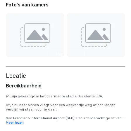
Foto's van kamers
Nog 5
weergeven
Locatie
Bereikbaarheid
Wij zijn gevestigd in het charmante stadje Occidental, CA.

Of je nu naar binnen vliegt voor een weekendje weg of een langer 
verblijf, wij staan voor je klaar:

San Francisco International Airport (SFO): Een schilderachtige rit van 2 
uur brengt u van aankomst naar ontspanning.

Meer lezen