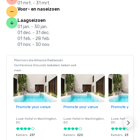
01 mrt. - 31 mrt.
Voor- en naseizoen
Laagseizoen
01 jan. - 30 jan.
01 dec. - 31 dec.
01 feb. - 28 feb.
01 nov. - 30 nov.
Planners die Alliance Redwoods
Conference Grounds bekeken, keken ook
naar
Promote your venue
Promote your venue
Promote your ve
Luxe-hotel in
Washington
,
Luxe-hotel in
Washington
,
Luxe-hotel in
Wash
DC
DC
DC
Kamers
:
237
Kamers
:
220
Kamers
:
237