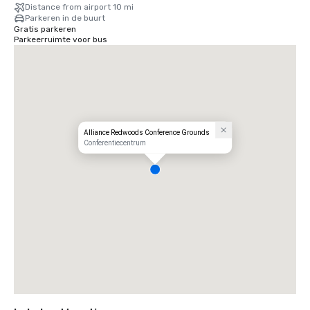
Charles M. Schulz — Sonoma County Airport (STS) in Santa Rosa: 
Distance from airport 10 mi
slechts 35 minuten van onze deur — de snelste route naar uw rustieke 
Parkeren in de buurt
toevluchtsoord.
Gratis parkeren
Parkeerruimte voor bus
Alliance Redwoods Conference Grounds
Conferentiecentrum