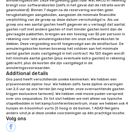
annuleringskosten. Deze vergoeding gaat naar wat ARCG in rekening 
Wake up under the canopy in a
brengt voor softwarekosten (zelfs in het geval dat de retraite wordt 
geannuleerd). Binnen 7 dagen na de reservering worden geen 
forested paradise at whatever level
terugbetalingen aangeboden, aangezien de minimale financiële 
of creature comfort your team
verplichting van de groep op deze datum verschuldigd is. Als uw 
prefers. Call or email us today to plan
groep ons een aantal gasten heeft gegeven en u verlaagt dat aantal, 
gasten ruilt met andere gasten of met minder gasten komt dan de 
your retreat!
gevraagde pakketten, brengen we een toeslag van $5 per persoon in 
rekening voor late annuleringskosten om onze softwarekosten te 
dekken. Deze vergoeding wordt toegevoegd aan de eindfactuur. De 
annuleringskosten komen bovenop het voldoen aan het minimale 
aantal gasten zoals vastgelegd in het contract. Na 120 dagen wordt 
het minimale aantal gasten (plus eventuele extra gasten) in rekening 
gebracht, plus de kosten die zijn vastgelegd in de 
annuleringsvoorwaarden.
Additional details
Ons pand heeft verschillende unieke kenmerken. We hebben een 
prijswinnende zipline-tour. We hebben zelfs twee zipline-ervaringen 
van 2,5 uur op ons terrein (en nog beter, onze overnachtende gasten 
krijgen exclusieve tarieven). We hebben veel mooie paden verspreid 
over ons sequoiabos. En tot slot hebben we niet alleen uw typische 
stapelbedden in het kamp/conferentiecentrum, maar we hebben ook 4 
huisjes en 6 boomhut-yurts (5 hoog in de bomen, 1 ADA)! Nergens 
anders vind je al deze unieke voorzieningen op één prachtige locatie.
Volg ons