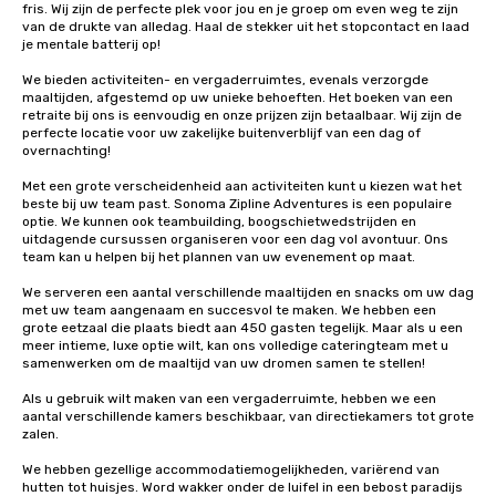
fris. Wij zijn de perfecte plek voor jou en je groep om even weg te zijn 
van de drukte van alledag. Haal de stekker uit het stopcontact en laad 
je mentale batterij op!

We bieden activiteiten- en vergaderruimtes, evenals verzorgde 
maaltijden, afgestemd op uw unieke behoeften. Het boeken van een 
retraite bij ons is eenvoudig en onze prijzen zijn betaalbaar. Wij zijn de 
perfecte locatie voor uw zakelijke buitenverblijf van een dag of 
overnachting!

Met een grote verscheidenheid aan activiteiten kunt u kiezen wat het 
beste bij uw team past. Sonoma Zipline Adventures is een populaire 
optie. We kunnen ook teambuilding, boogschietwedstrijden en 
uitdagende cursussen organiseren voor een dag vol avontuur. Ons 
team kan u helpen bij het plannen van uw evenement op maat.

We serveren een aantal verschillende maaltijden en snacks om uw dag 
met uw team aangenaam en succesvol te maken. We hebben een 
grote eetzaal die plaats biedt aan 450 gasten tegelijk. Maar als u een 
meer intieme, luxe optie wilt, kan ons volledige cateringteam met u 
samenwerken om de maaltijd van uw dromen samen te stellen!

Als u gebruik wilt maken van een vergaderruimte, hebben we een 
aantal verschillende kamers beschikbaar, van directiekamers tot grote 
zalen.

We hebben gezellige accommodatiemogelijkheden, variërend van 
hutten tot huisjes. Word wakker onder de luifel in een bebost paradijs 