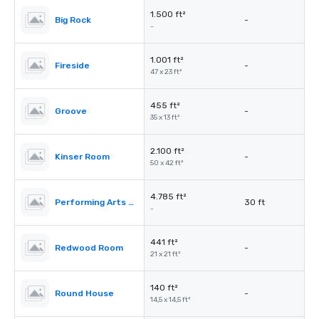
1.500 ft²
Big Rock
-
-
1.001 ft²
Fireside
-
47 x 23 ft²
455 ft²
Groove
-
35 x 13 ft²
2.100 ft²
Kinser Room
-
50 x 42 ft²
4.785 ft²
Performing Arts Center (PAC)
30 ft
-
441 ft²
Redwood Room
-
21 x 21 ft²
140 ft²
Round House
-
14,5 x 14,5 ft²