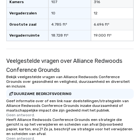
Kamers
107
316
Vergaderzalen
10
12
Grootste zaal
4.785 ft²
6.696 ft²
Vergaderruimte
18.728 ft²
19.000 ft²
Veelgestelde vragen over Alliance Redwoods
Conference Grounds
Bekijk veelgestelde vragen van Alliance Redwoods Conference
Grounds over gezondheid en veiligheid, duurzaamheid en diversiteit
en inclusie.
DUURZAME BEDRIJFSVOERING
Geef informatie over of een link naar doelstellingen/strategieën van
Alliance Redwoods Conference Grounds inzake duurzaamheid of
maatschappelijke impact die zijn gedeeld met het publiek.
Geen antwoord.
Heeft Alliance Redwoods Conference Grounds een strategie die
gericht is op het verwijderen en scheiden van afval (bijvoorbeeld
papier, karton, enz.)? Zo ja, beschrijf uw strategie voor het verwijderen
en scheiden van afval.
Geen antwoord.