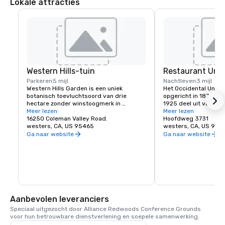
Lokale attracties
Western Hills-tuin
Restaurant Unio
Parkeren
5 mijl
Nachtleven
3 mijl
Western Hills Garden is een uniek 
Het Occidental Union 
botanisch toevluchtsoord van drie 
opgericht in 1879. Het
hectare zonder winstoogmerk in 
1925 deel uit van de G
Occidental, Californië, dat zorgt voor een 
Meer lezen
Het historische gebo
Meer lezen
zintuiglijke explosie van texturen, kleuren, 
16250 Coleman Valley Road.
café, salon, eetkamer
Hoofdweg 3731
vormen en geluiden. Het is een prachtig 
westers, CA, US 95465
Ballroom. Het café op
westers, CA, US 954
voorbeeld van gecultiveerde 
om 06.00 uur en serv
Ga naar website
Ga naar website
biodiversiteit, waar zeldzame en 
broodjes en koffie. De
belangrijke plantensoorten leven, 
zijn dagelijks geopend
waarvan vele bijna uitgestorven zijn in de 
favoriete lunch of din
natuur.
bestaat meestal uit he
soepen, pizza's, pasta
en natuurlijk de huist
staat bekend om het 
koudste pint bier van 
Aanbevolen leveranciers
waar generaties famil
Speciaal uitgezocht door Alliance Redwoods Conference Grounds 
samenkomen in Sono
voor hun betrouwbare dienstverlening en soepele samenwerking.