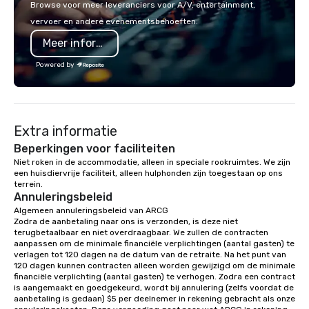
Browse voor meer leveranciers voor A/V, entertainment,
choose what would suit your team
vervoer en andere evenementsbehoeften.
best. Sonoma Zipline Adventures is a
Meer informatie
popular option. We can also facilitate
team building, archery tag, and
Powered by
challenge courses for a day full of
adventure. Our team can help assist
you in planning your custom event. We
serve a number of different meal and
Extra informatie
snack options to make your day with
your team enjoyable and successful.
Beperkingen voor faciliteiten
We have a large dining hall that can
Niet roken in de accommodatie, alleen in speciale rookruimtes. We zijn 
een huisdiervrije faciliteit, alleen hulphonden zijn toegestaan op ons 
serve 450 guests at a time. But, if you
terrein.
would like a more intimate upscale
Annuleringsbeleid
option, our full catering team can work
Algemeen annuleringsbeleid van ARCG

with you to create the meal of your
Zodra de aanbetaling naar ons is verzonden, is deze niet 
dreams! If you would like to use a
terugbetaalbaar en niet overdraagbaar. We zullen de contracten 
aanpassen om de minimale financiële verplichtingen (aantal gasten) te 
meeting room we have a number of
verlagen tot 120 dagen na de datum van de retraite. Na het punt van 
different rooms that are available,
120 dagen kunnen contracten alleen worden gewijzigd om de minimale 
from boardrooms to large venues. We
financiële verplichting (aantal gasten) te verhogen. Zodra een contract 
is aangemaakt en goedgekeurd, wordt bij annulering (zelfs voordat de 
have cozy lodging options ranging
aanbetaling is gedaan) $5 per deelnemer in rekening gebracht als onze 
anywhere from cabins to cottages.