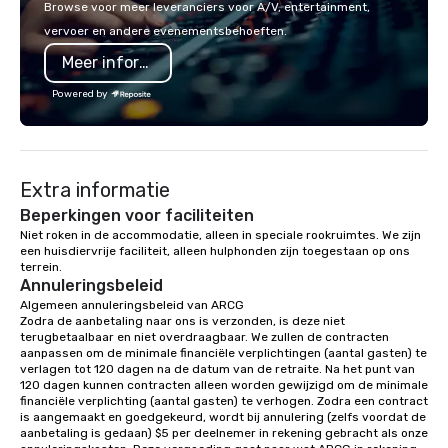
Browse voor meer leveranciers voor A/V, entertainment,
choose what would suit your team
vervoer en andere evenementsbehoeften.
best. Sonoma Zipline Adventures is a
Meer informatie
popular option. We can also facilitate
team building, archery tag, and
Powered by
challenge courses for a day full of
adventure. Our team can help assist
you in planning your custom event. We
serve a number of different meal and
Extra informatie
snack options to make your day with
your team enjoyable and successful.
Beperkingen voor faciliteiten
We have a large dining hall that can
Niet roken in de accommodatie, alleen in speciale rookruimtes. We zijn 
een huisdiervrije faciliteit, alleen hulphonden zijn toegestaan op ons 
serve 450 guests at a time. But, if you
terrein.
would like a more intimate upscale
Annuleringsbeleid
option, our full catering team can work
Algemeen annuleringsbeleid van ARCG

with you to create the meal of your
Zodra de aanbetaling naar ons is verzonden, is deze niet 
dreams! If you would like to use a
terugbetaalbaar en niet overdraagbaar. We zullen de contracten 
aanpassen om de minimale financiële verplichtingen (aantal gasten) te 
meeting room we have a number of
verlagen tot 120 dagen na de datum van de retraite. Na het punt van 
different rooms that are available,
120 dagen kunnen contracten alleen worden gewijzigd om de minimale 
from boardrooms to large venues. We
financiële verplichting (aantal gasten) te verhogen. Zodra een contract 
is aangemaakt en goedgekeurd, wordt bij annulering (zelfs voordat de 
have cozy lodging options ranging
aanbetaling is gedaan) $5 per deelnemer in rekening gebracht als onze 
anywhere from cabins to cottages.