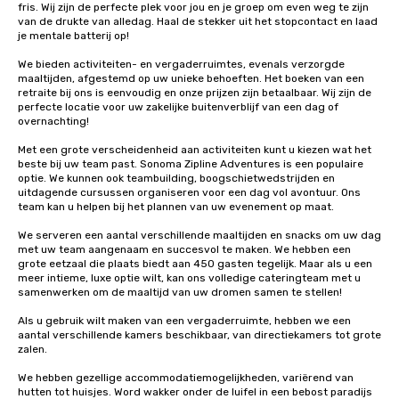
fris. Wij zijn de perfecte plek voor jou en je groep om even weg te zijn 
van de drukte van alledag. Haal de stekker uit het stopcontact en laad 
je mentale batterij op!

We bieden activiteiten- en vergaderruimtes, evenals verzorgde 
maaltijden, afgestemd op uw unieke behoeften. Het boeken van een 
retraite bij ons is eenvoudig en onze prijzen zijn betaalbaar. Wij zijn de 
perfecte locatie voor uw zakelijke buitenverblijf van een dag of 
overnachting!

Met een grote verscheidenheid aan activiteiten kunt u kiezen wat het 
beste bij uw team past. Sonoma Zipline Adventures is een populaire 
optie. We kunnen ook teambuilding, boogschietwedstrijden en 
uitdagende cursussen organiseren voor een dag vol avontuur. Ons 
team kan u helpen bij het plannen van uw evenement op maat.

We serveren een aantal verschillende maaltijden en snacks om uw dag 
met uw team aangenaam en succesvol te maken. We hebben een 
grote eetzaal die plaats biedt aan 450 gasten tegelijk. Maar als u een 
meer intieme, luxe optie wilt, kan ons volledige cateringteam met u 
samenwerken om de maaltijd van uw dromen samen te stellen!

Als u gebruik wilt maken van een vergaderruimte, hebben we een 
aantal verschillende kamers beschikbaar, van directiekamers tot grote 
zalen.

We hebben gezellige accommodatiemogelijkheden, variërend van 
hutten tot huisjes. Word wakker onder de luifel in een bebost paradijs 