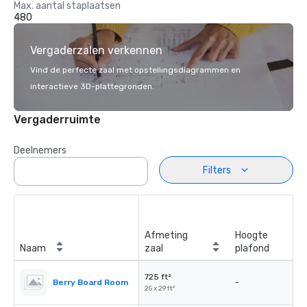
Max. aantal staplaatsen
480
Vergaderzalen verkennen
Vind de perfecte zaal met opstellingsdiagrammen en
interactieve 3D-plattegronden.
Vergaderruimte
Deelnemers
Filters
Afmeting
Hoogte
Naam
zaal
plafond
725 ft²
Berry Board Room
-
25 x 29 ft²