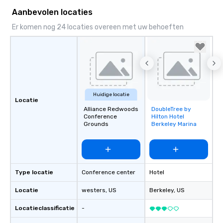
Aanbevolen locaties
Er komen nog 24 locaties overeen met uw behoeften
Huidige locatie
Locatie
Alliance Redwoods
DoubleTree by
Removed from
Conference
Hilton Hotel
favorites
Grounds
Berkeley Marina
Type locatie
Conference center
Hotel
Locatie
westers
, US
Berkeley
, US
Locatieclassificatie
-