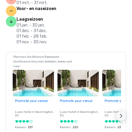
01 mrt. - 31 mrt.
Voor- en naseizoen
Laagseizoen
01 jan. - 30 jan.
01 dec. - 31 dec.
01 feb. - 28 feb.
01 nov. - 30 nov.
Planners die Alliance Redwoods
Conference Grounds bekeken, keken ook
naar
Promote your venue
Promote your venue
Promote your ve
Luxe-hotel in
Washington
,
Luxe-hotel in
Washington
,
Luxe-hotel in
Wash
DC
DC
DC
Kamers
:
237
Kamers
:
220
Kamers
:
237