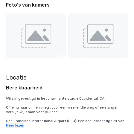
Foto's van kamers
Nog 5
weergeven
Locatie
Bereikbaarheid
Wij zijn gevestigd in het charmante stadje Occidental, CA.

Of je nu naar binnen vliegt voor een weekendje weg of een langer 
verblijf, wij staan voor je klaar:

San Francisco International Airport (SFO): Een schilderachtige rit van 2 
uur brengt u van aankomst naar ontspanning.

Meer lezen