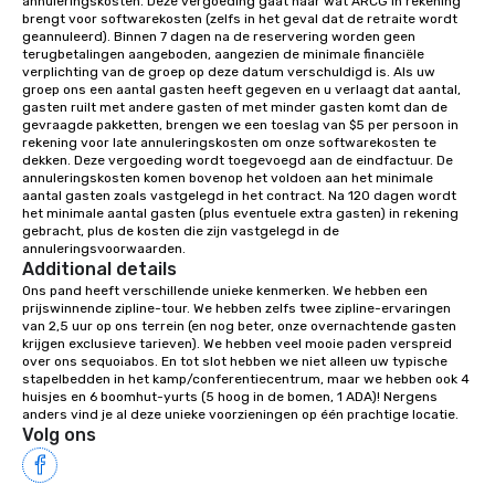
annuleringskosten. Deze vergoeding gaat naar wat ARCG in rekening 
Wake up under the canopy in a
brengt voor softwarekosten (zelfs in het geval dat de retraite wordt 
geannuleerd). Binnen 7 dagen na de reservering worden geen 
forested paradise at whatever level
terugbetalingen aangeboden, aangezien de minimale financiële 
of creature comfort your team
verplichting van de groep op deze datum verschuldigd is. Als uw 
prefers. Call or email us today to plan
groep ons een aantal gasten heeft gegeven en u verlaagt dat aantal, 
gasten ruilt met andere gasten of met minder gasten komt dan de 
your retreat!
gevraagde pakketten, brengen we een toeslag van $5 per persoon in 
rekening voor late annuleringskosten om onze softwarekosten te 
dekken. Deze vergoeding wordt toegevoegd aan de eindfactuur. De 
annuleringskosten komen bovenop het voldoen aan het minimale 
aantal gasten zoals vastgelegd in het contract. Na 120 dagen wordt 
het minimale aantal gasten (plus eventuele extra gasten) in rekening 
gebracht, plus de kosten die zijn vastgelegd in de 
annuleringsvoorwaarden.
Additional details
Ons pand heeft verschillende unieke kenmerken. We hebben een 
prijswinnende zipline-tour. We hebben zelfs twee zipline-ervaringen 
van 2,5 uur op ons terrein (en nog beter, onze overnachtende gasten 
krijgen exclusieve tarieven). We hebben veel mooie paden verspreid 
over ons sequoiabos. En tot slot hebben we niet alleen uw typische 
stapelbedden in het kamp/conferentiecentrum, maar we hebben ook 4 
huisjes en 6 boomhut-yurts (5 hoog in de bomen, 1 ADA)! Nergens 
anders vind je al deze unieke voorzieningen op één prachtige locatie.
Volg ons