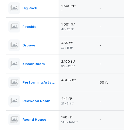
1.500 ft²
Big Rock
-
-
1.001 ft²
Fireside
-
47 x 23 ft²
455 ft²
Groove
-
35 x 13 ft²
2.100 ft²
Kinser Room
-
50 x 42 ft²
4.785 ft²
Performing Arts Center (PAC)
30 ft
-
441 ft²
Redwood Room
-
21 x 21 ft²
140 ft²
Round House
-
14,5 x 14,5 ft²