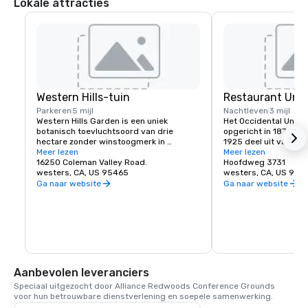
Lokale attracties
Western Hills-tuin
Restaurant Unio
Parkeren
5 mijl
Nachtleven
3 mijl
Western Hills Garden is een uniek 
Het Occidental Union 
botanisch toevluchtsoord van drie 
opgericht in 1879. Het
hectare zonder winstoogmerk in 
1925 deel uit van de G
Occidental, Californië, dat zorgt voor een 
Meer lezen
Het historische gebo
Meer lezen
zintuiglijke explosie van texturen, kleuren, 
16250 Coleman Valley Road.
café, salon, eetkamer
Hoofdweg 3731
vormen en geluiden. Het is een prachtig 
westers, CA, US 95465
Ballroom. Het café op
westers, CA, US 954
voorbeeld van gecultiveerde 
om 06.00 uur en serv
Ga naar website
Ga naar website
biodiversiteit, waar zeldzame en 
broodjes en koffie. De
belangrijke plantensoorten leven, 
zijn dagelijks geopend
waarvan vele bijna uitgestorven zijn in de 
favoriete lunch of din
natuur.
bestaat meestal uit he
soepen, pizza's, pasta
en natuurlijk de huist
staat bekend om het 
koudste pint bier van 
Aanbevolen leveranciers
waar generaties famil
Speciaal uitgezocht door Alliance Redwoods Conference Grounds 
samenkomen in Sono
voor hun betrouwbare dienstverlening en soepele samenwerking.