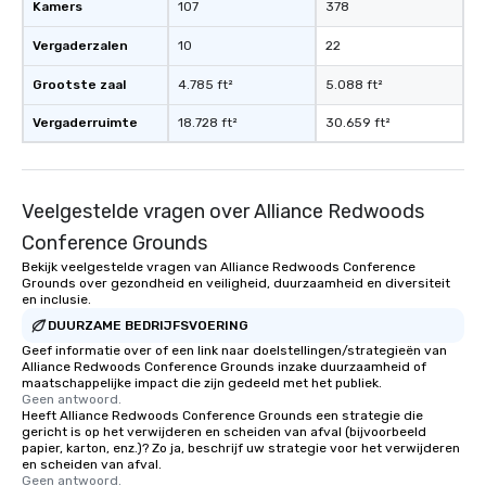
Kamers
107
378
Vergaderzalen
10
22
Grootste zaal
4.785 ft²
5.088 ft²
Vergaderruimte
18.728 ft²
30.659 ft²
Veelgestelde vragen over Alliance Redwoods
Conference Grounds
Bekijk veelgestelde vragen van Alliance Redwoods Conference
Grounds over gezondheid en veiligheid, duurzaamheid en diversiteit
en inclusie.
DUURZAME BEDRIJFSVOERING
Geef informatie over of een link naar doelstellingen/strategieën van
Alliance Redwoods Conference Grounds inzake duurzaamheid of
maatschappelijke impact die zijn gedeeld met het publiek.
Geen antwoord.
Heeft Alliance Redwoods Conference Grounds een strategie die
gericht is op het verwijderen en scheiden van afval (bijvoorbeeld
papier, karton, enz.)? Zo ja, beschrijf uw strategie voor het verwijderen
en scheiden van afval.
Geen antwoord.