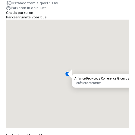
Charles M. Schulz — Sonoma County Airport (STS) in Santa Rosa: 
Distance from airport 10 mi
slechts 35 minuten van onze deur — de snelste route naar uw rustieke 
Parkeren in de buurt
toevluchtsoord.
Gratis parkeren
Parkeerruimte voor bus
Alliance Redwoods Conference Grounds
Conferentiecentrum