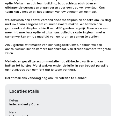
optie. We kunnen ook teambuilding, boogschietwedstrijden en 
uitdagende cursussen organiseren voor een dag vol avontuur. Ons 
team kan u helpen bij het plannen van uw evenement op maat.

We serveren een aantal verschillende maaltijden en snacks om uw dag 
met uw team aangenaam en succesvol te maken. We hebben een 
grote eetzaal die plaats biedt aan 450 gasten tegelijk. Maar als u een 
meer intieme, luxe optie wilt, kan ons volledige cateringteam met u 
samenwerken om de maaltijd van uw dromen samen te stellen!

Als u gebruik wilt maken van een vergaderruimte, hebben we een 
aantal verschillende kamers beschikbaar, van directiekamers tot grote 
zalen.

We hebben gezellige accommodatiemogelijkheden, variërend van 
hutten tot huisjes. Word wakker onder de luifel in een bebost paradijs 
op het niveau van comfort dat je team verkiest.

Bel of mail ons vandaag nog om uw retraite te plannen!
Locatiedetails
Keten
Independent / Other
Merk