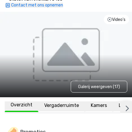
Contact met ons opnemen
Video's
Galerij weergeven (17)
Overzicht
Vergaderruimte
Kamers
Locat
Promoties