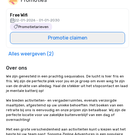
Free Wifi
22-01-2026 - 01-01-2030
Promotietarieven
Promotie claimen
Alles weergeven (2)
Over ons
We zijn genesteld in een prachtig sequoiabos. De lucht is hier fris en 
fris. Wij zijn de perfecte plek voor jou en je groep om even weg te zijn 
van de drukte van alledag. Haal de stekker uit het stopcontact en laad 
je mentale batterij op!

We bieden activiteiten- en vergaderruimtes, evenals verzorgde 
maaltijden, afgestemd op uw unieke behoeften. Het boeken van een 
retraite bij ons is eenvoudig en onze prijzen zijn betaalbaar. Wij zijn de 
perfecte locatie voor uw zakelijke buitenverblijf van een dag of 
overnachting!

Met een grote verscheidenheid aan activiteiten kunt u kiezen wat het 
beste bij uw team past. Sonoma Zipline Adventures is een populaire 