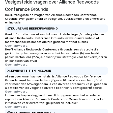
Veelgestelde vragen over Alliance Redwoods
Conference Grounds
Bekijk veelgestelde vragen van Alliance Redwoods Conference
Grounds over gezondheid en veiligheid, duurzaamheid en diversiteit
en inclusie.
DUURZAME BEDRIJFSVOERING
Geef informatie over of een link naar doelstellingen/strategieën van
Alliance Redwoods Conference Grounds inzake duurzaamheid of
maatschappelijke impact die zijn gedeeld met het publiek.
Geen antwoord.
Heeft Alliance Redwoods Conference Grounds een strategie die
gericht is op het verwijderen en scheiden van afval (bijvoorbeeld
papier, karton, enz.)? Zo ja, beschrijf uw strategie voor het verwijderen
en scheiden van afval.
Geen antwoord.
DIVERSITEIT EN INCLUSIE
Alleen voor Amerikaanse hotels: is Alliance Redwoods Conference
Grounds en/of het moederbedrijf gecertificeerd als een bedrijf dat
voor meer dan 51% eigendom is van diverse personen? Zo ja, geef aan
als welke van de volgende diverse bedrijven u bent gecertificeerd:
Geen antwoord.
Indien van toepassing, kunt u een link opgeven naar het openbare
rapport van Alliance Redwoods Conference Grounds over de inzet en
initiatieven voor diversiteit, gelijkheid en inclusie?
Geen antwoord.
GEZONDHEID EN VEILIGHEID