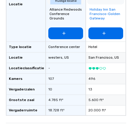
Huidige locatie
Locatie
Alliance Redwoods
Holiday Inn San
Removed from
Conference
Francisco-Golden
favorites
Grounds
Gateway
Type locatie
Conference center
Hotel
Locatie
westers
, US
San Francisco
, US
Locatieclassificatie
-
Kamers
107
496
Vergaderzalen
10
13
Grootste zaal
4.785 ft²
5.600 ft²
Vergaderruimte
18.728 ft²
20.000 ft²