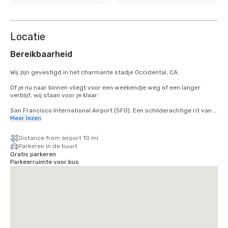
weergeven
Locatie
Bereikbaarheid
Wij zijn gevestigd in het charmante stadje Occidental, CA.

Of je nu naar binnen vliegt voor een weekendje weg of een langer 
verblijf, wij staan voor je klaar:

San Francisco International Airport (SFO): Een schilderachtige rit van 2 
uur brengt u van aankomst naar ontspanning.

Meer lezen
Charles M. Schulz — Sonoma County Airport (STS) in Santa Rosa: 
Distance from airport 10 mi
slechts 35 minuten van onze deur — de snelste route naar uw rustieke 
Parkeren in de buurt
toevluchtsoord.
Gratis parkeren
Parkeerruimte voor bus