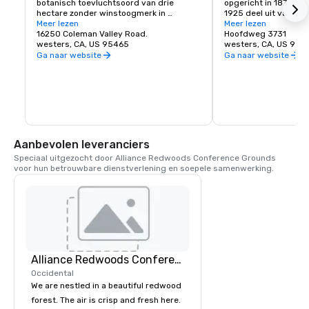
botanisch toevluchtsoord van drie 
opgericht in 1879. Het
hectare zonder winstoogmerk in 
1925 deel uit van de G
Occidental, Californië, dat zorgt voor een 
Meer lezen
Het historische gebo
Meer lezen
zintuiglijke explosie van texturen, kleuren, 
16250 Coleman Valley Road.
café, salon, eetkamer
Hoofdweg 3731
vormen en geluiden. Het is een prachtig 
westers, CA, US 95465
Ballroom. Het café op
westers, CA, US 954
voorbeeld van gecultiveerde 
om 06.00 uur en serv
Ga naar website
Ga naar website
biodiversiteit, waar zeldzame en 
broodjes en koffie. De
belangrijke plantensoorten leven, 
zijn dagelijks geopend
waarvan vele bijna uitgestorven zijn in de 
favoriete lunch of din
natuur.
bestaat meestal uit he
soepen, pizza's, pasta
en natuurlijk de huist
staat bekend om het 
koudste pint bier van 
Aanbevolen leveranciers
waar generaties famil
Speciaal uitgezocht door Alliance Redwoods Conference Grounds 
samenkomen in Sono
voor hun betrouwbare dienstverlening en soepele samenwerking.
Alliance Redwoods Conference Grounds
Occidental
We are nestled in a beautiful redwood
forest. The air is crisp and fresh here.