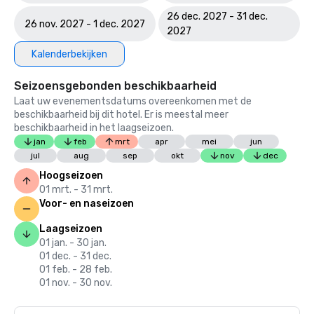
26 dec. 2027 - 31 dec.
26 nov. 2027 - 1 dec. 2027
2027
Kalenderbekijken
Seizoensgebonden beschikbaarheid
Laat uw evenementsdatums overeenkomen met de
beschikbaarheid bij dit hotel. Er is meestal meer
beschikbaarheid in het laagseizoen.
jan
feb
mrt
apr
mei
jun
jul
aug
sep
okt
nov
dec
Hoogseizoen
01 mrt. - 31 mrt.
Voor- en naseizoen
Laagseizoen
01 jan. - 30 jan.
01 dec. - 31 dec.
01 feb. - 28 feb.
01 nov. - 30 nov.