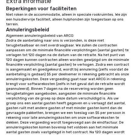
Extra informatie
snack options to make your day with
your team enjoyable and successful.
Beperkingen voor faciliteiten
We have a large dining hall that can
Niet roken in de accommodatie, alleen in speciale rookruimtes. We zijn 
een huisdiervrije faciliteit, alleen hulphonden zijn toegestaan op ons 
serve 450 guests at a time. But, if you
terrein.
would like a more intimate upscale
Annuleringsbeleid
option, our full catering team can work
Algemeen annuleringsbeleid van ARCG

with you to create the meal of your
Zodra de aanbetaling naar ons is verzonden, is deze niet 
dreams! If you would like to use a
terugbetaalbaar en niet overdraagbaar. We zullen de contracten 
aanpassen om de minimale financiële verplichtingen (aantal gasten) te 
meeting room we have a number of
verlagen tot 120 dagen na de datum van de retraite. Na het punt van 
different rooms that are available,
120 dagen kunnen contracten alleen worden gewijzigd om de minimale 
from boardrooms to large venues. We
financiële verplichting (aantal gasten) te verhogen. Zodra een contract 
is aangemaakt en goedgekeurd, wordt bij annulering (zelfs voordat de 
have cozy lodging options ranging
aanbetaling is gedaan) $5 per deelnemer in rekening gebracht als onze 
anywhere from cabins to cottages.
annuleringskosten. Deze vergoeding gaat naar wat ARCG in rekening 
Wake up under the canopy in a
brengt voor softwarekosten (zelfs in het geval dat de retraite wordt 
geannuleerd). Binnen 7 dagen na de reservering worden geen 
forested paradise at whatever level
terugbetalingen aangeboden, aangezien de minimale financiële 
of creature comfort your team
verplichting van de groep op deze datum verschuldigd is. Als uw 
prefers. Call or email us today to plan
groep ons een aantal gasten heeft gegeven en u verlaagt dat aantal, 
gasten ruilt met andere gasten of met minder gasten komt dan de 
your retreat!
gevraagde pakketten, brengen we een toeslag van $5 per persoon in 
rekening voor late annuleringskosten om onze softwarekosten te 
dekken. Deze vergoeding wordt toegevoegd aan de eindfactuur. De 
annuleringskosten komen bovenop het voldoen aan het minimale 
aantal gasten zoals vastgelegd in het contract. Na 120 dagen wordt 