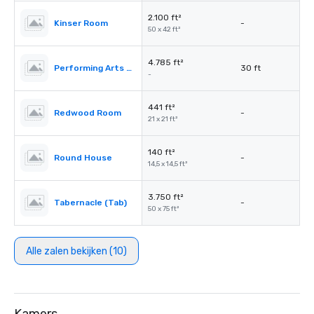
2.100 ft²
Kinser Room
-
50 x 42 ft²
4.785 ft²
Performing Arts Center (PAC)
30 ft
-
441 ft²
Redwood Room
-
21 x 21 ft²
140 ft²
Round House
-
14,5 x 14,5 ft²
3.750 ft²
Tabernacle (Tab)
-
50 x 75 ft²
Alle zalen bekijken (10)