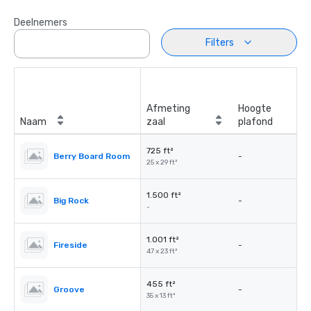
Deelnemers
Filters
Afmeting
Hoogte
Naam
zaal
plafond
725 ft²
Berry Board Room
-
25 x 29 ft²
1.500 ft²
Big Rock
-
-
1.001 ft²
Fireside
-
47 x 23 ft²
455 ft²
Groove
-
35 x 13 ft²