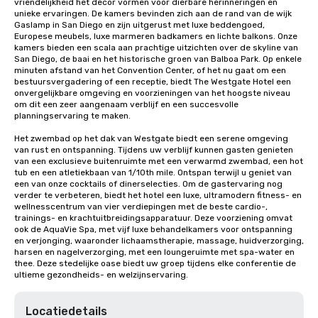
vriendelijkheid het decor vormen voor dierbare herinneringen en 
unieke ervaringen. De kamers bevinden zich aan de rand van de wijk 
Gaslamp in San Diego en zijn uitgerust met luxe beddengoed, 
Europese meubels, luxe marmeren badkamers en lichte balkons. Onze 
kamers bieden een scala aan prachtige uitzichten over de skyline van 
San Diego, de baai en het historische groen van Balboa Park. Op enkele 
minuten afstand van het Convention Center, of het nu gaat om een 
bestuursvergadering of een receptie, biedt The Westgate Hotel een 
onvergelijkbare omgeving en voorzieningen van het hoogste niveau 
om dit een zeer aangenaam verblijf en een succesvolle 
planningservaring te maken.

Het zwembad op het dak van Westgate biedt een serene omgeving 
van rust en ontspanning. Tijdens uw verblijf kunnen gasten genieten 
van een exclusieve buitenruimte met een verwarmd zwembad, een hot 
tub en een atletiekbaan van 1/10th mile. Ontspan terwijl u geniet van 
een van onze cocktails of dinerselecties. Om de gastervaring nog 
verder te verbeteren, biedt het hotel een luxe, ultramodern fitness- en 
wellnesscentrum van vier verdiepingen met de beste cardio-, 
trainings- en krachtuitbreidingsapparatuur. Deze voorziening omvat 
ook de AquaVie Spa, met vijf luxe behandelkamers voor ontspanning 
en verjonging, waaronder lichaamstherapie, massage, huidverzorging, 
harsen en nagelverzorging, met een loungeruimte met spa-water en 
thee. Deze stedelijke oase biedt uw groep tijdens elke conferentie de 
ultieme gezondheids- en welzijnservaring.
Locatiedetails