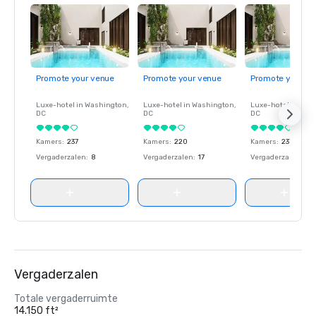
Promote your venue
Promote your venue
Promote your ve
Luxe-hotel in
Washington
,
Luxe-hotel in
Washington
,
Luxe-hotel in
Wash
DC
DC
DC
Kamers
:
237
Kamers
:
220
Kamers
:
237
Vergaderzalen
:
8
Vergaderzalen
:
17
Vergaderzalen
:
8
Vergaderzalen
Totale vergaderruimte
14.150 ft²