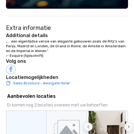
more information on t
event to the water wit
Speedboat Adventure.
Extra informatie
Additional details
„... een eigentijdse versie van elegante gebouwen zoals de Ritz's van 
Parijs, Madrid en Londen, de Grand in Rome, de Amstel in Amsterdam 
en de Imperial in Wenen.” 

— Esquire (tijdschrift)
Volg ons
Locatiemogelijkheden
Sales Brochure - Westgate Hotel
Aanbevolen locaties
Er komen nog 2 locaties overeen met uw behoeften