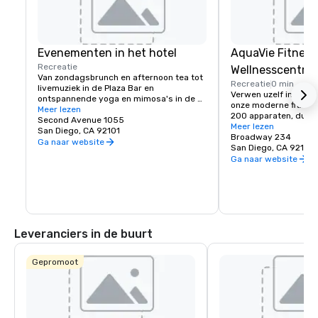
Evenementen in het hotel
AquaVie Fitness
Recreatie
Wellnesscentru
Van zondagsbrunch en afternoon tea tot 
Recreatie
0 min
livemuziek in de Plaza Bar en 
Verwen uzelf in onze 
ontspannende yoga en mimosa's in de 
onze moderne fitness
buitenlucht, wij nodigen u uit om te 
Meer lezen
200 apparaten, duik 
ontspannen, nieuwe energie op te doen 
Second Avenue 1055
bubbelbad op het dak,
Meer lezen
en te ontsnappen in de geliefde 
San Diego, CA 92101
buitenatletiekbaan of
Broadway 234
omgeving van ons elegante pand. Ons 
Ga naar website
van onze boeiende gr
San Diego, CA 92101
gastvrije personeel helpt u te genieten 
keuze is aan jou. Van 
Ga naar website
van alles wat het Westgate Hotel te 
schoonheidsbehandeli
bieden heeft.
ontworpen om te ont
energie op te doen, t
topinstructeurs die zu
innerlijke atleet weer 
brengen, AquaVie stelt
Leveranciers in de buurt
genieten van een goe
Gepromoot