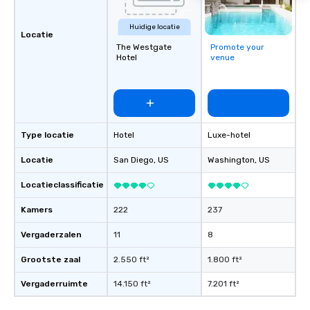
Huidige locatie
Locatie
The Westgate
Promote your
Hotel
venue
Type locatie
Hotel
Luxe-hotel
Locatie
San Diego
, US
Washington
, US
Locatieclassificatie
Kamers
222
237
Vergaderzalen
11
8
Grootste zaal
2.550 ft²
1.800 ft²
Vergaderruimte
14.150 ft²
7.201 ft²