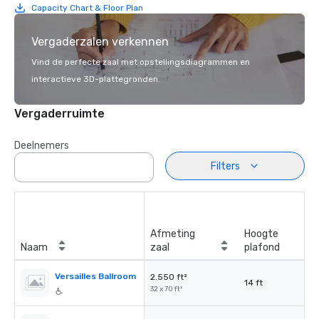
Capacity Chart & Floor Plan
Vergaderzalen verkennen
Vind de perfecte zaal met opstellingsdiagrammen en
interactieve 3D-plattegronden.
Vergaderruimte
Deelnemers
Filters
Afmeting
Hoogte
Naam
zaal
plafond
Versailles Ballroom
2.550 ft²
14 ft
32 x 70 ft²