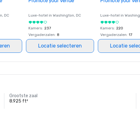
e
Promote your venue
Promote your ve
on
, DC
Luxe-hotel in
Washington
, DC
Luxe-hotel in
Washing
Kamers
:
237
Kamers
:
220
Vergaderzalen
:
8
Vergaderzalen
:
17
teren
Locatie selecteren
Locatie sele
Grootste zaal
8.925 ft²