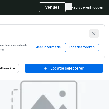
Venues
Registreren
Inloggen
s en boek uw ideale
Meer informatie
Locaties zoeken
te
Locatie selecteren
Favorite