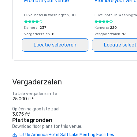
Promote your venue
Promote your venu
Luxe-hotel in
Washington
, DC
Luxe-hotel in
Washingt
Kamers
:
237
Kamers
:
220
Vergaderzalen
:
8
Vergaderzalen
:
17
Locatie selecteren
Locatie selec
Vergaderzalen
Totale vergaderruimte
25.000 ft²
Op één na grootste zaal
3.075 ft²
Plattegronden
Download floor plans for this venue.
Little America Hotel Salt Lake Meeting Facilities