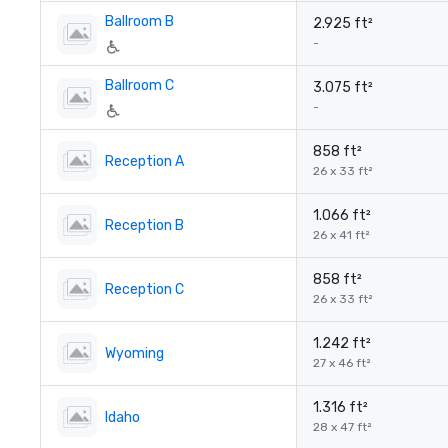
Ballroom B
2.925 ft²
-
Ballroom C
3.075 ft²
-
858 ft²
Reception A
26 x 33 ft²
1.066 ft²
Reception B
26 x 41 ft²
858 ft²
Reception C
26 x 33 ft²
1.242 ft²
Wyoming
27 x 46 ft²
1.316 ft²
Idaho
28 x 47 ft²