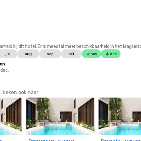
 bij dit hotel. Er is meestal meer beschikbaarheid in het laagseiz
jul
aug
sep
okt
nov
dec
en
 dec.
n, keken ook naar