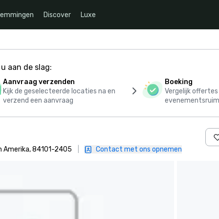
temmingen
Discover
Luxe
u aan de slag:
Aanvraag verzenden
Boeking
Kijk de geselecteerde locaties na en
Vergelijk offerte
verzend een aanvraag
evenementsruim
an Amerika, 84101-2405
|
Contact met ons opnemen