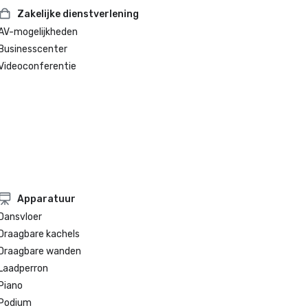
Zakelijke dienstverlening
AV-mogelijkheden
Businesscenter
Videoconferentie
Apparatuur
Dansvloer
Draagbare kachels
Draagbare wanden
Laadperron
Piano
Podium