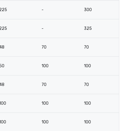
225
-
300
2
225
-
325
2
48
70
70
4
50
100
100
4
48
70
70
4
100
100
100
7
100
100
100
7