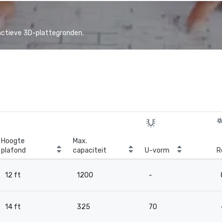
actieve 3D-plattegronden.
Hoogte
Max.
plafond
capaciteit
U-vorm
R
12 ft
1200
-
14 ft
325
70