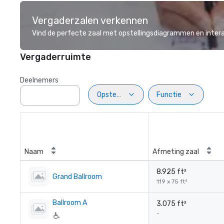
Vergaderzalen verkennen
Vind de perfecte zaal met opstellingsdiagrammen en inter
Vergaderruimte
Deelnemers
Opstelling
Functie
Naam
Afmeting zaal
8.925 ft²
Grand Ballroom
119 x 75 ft²
Ballroom A
3.075 ft²
-