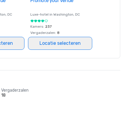
nue
Promote your venue
ton
, DC
Luxe-hotel in
Washington
, DC
Kamers
:
237
Vergaderzalen
:
8
cteren
Locatie selecteren
Vergaderzalen
18