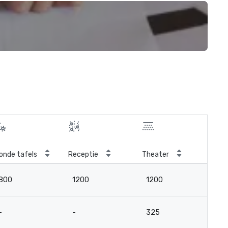
onde tafels
Receptie
Theater
Kla
800
1200
1200
6
-
-
325
2