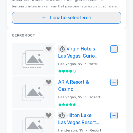
buitenruimtes maken van het gewone iets extra bijzonders.
Locatie selecteren
GEPROMOOT
Virgin Hotels
Las Vegas, Curio
Collection by
•
Las Vegas, NV
Hotel
Hilton
4 van 5
Verwijderd
ARIA Resort &
Casino
•
Las Vegas, NV
Resort
5 van 5
Verwijderd
Hilton Lake
Las Vegas Resort
& Spa
•
Henderson, NV
Resort