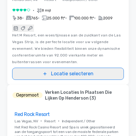
•
8 mijl
4 van 5
•
•
•
•
38
765
25.000 ft²
100.000 ft²
2009
Het M Resort, een woestijnoase aan de zuidkant van de Las
Vegas Strip, is de perfecte locatie voor uw volgende
evenement. We bieden flexibiliteit binnen onze dynamische
conferentieruimte van 92.000 vierkante meter en
buitenterrassen voor evenementen.
Locatie selecteren
Verken Locaties In Plaatsen Die
Gepromoot
Lijken Op Henderson (3)
Removed from favorites
Red Rock Resort
•
•
Las Vegas, NV
Resort
Independent / Other
Het Red Rock Casino Resort and Spa is uniek gepositioneerd
aan de toegangspoort tot een van de mooiste federale parken