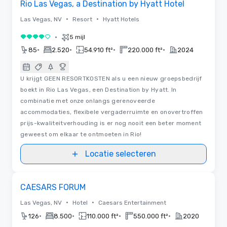
Rio Las Vegas, a Destination by Hyatt Hotel
•
•
Las Vegas, NV
Resort
Hyatt Hotels
•
5 mijl
4 van 5
•
•
•
•
85
2.520
54.910 ft²
220.000 ft²
2024
U krijgt GEEN RESORTKOSTEN als u een nieuw groepsbedrijf
boekt in Rio Las Vegas, een Destination by Hyatt. In
combinatie met onze onlangs gerenoveerde
accommodaties, flexibele vergaderruimte en onovertroffen
prijs-kwaliteitverhouding is er nog nooit een beter moment
geweest om elkaar te ontmoeten in Rio!
Locatie selecteren
Removed from favorites
CAESARS FORUM
•
•
Las Vegas, NV
Hotel
Caesars Entertainment
•
•
•
•
126
8.500
110.000 ft²
550.000 ft²
2020