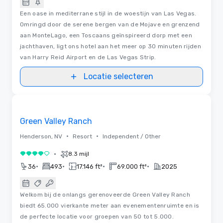
Een oase in mediterrane stijl in de woestijn van Las Vegas.
Omringd door de serene bergen van de Mojave en grenzend
aan MonteLago, een Toscaans geïnspireerd dorp met een
jachthaven, ligt ons hotel aan het meer op 30 minuten rijden
van Harry Reid Airport en de Las Vegas Strip.
Locatie selecteren
3D | Plattegronden | Video's
Removed from favorites
Green Valley Ranch
•
•
Henderson, NV
Resort
Independent / Other
•
8.3 mijl
4 van 5
•
•
•
•
36
493
17.146 ft²
69.000 ft²
2025
Welkom bij de onlangs gerenoveerde Green Valley Ranch
biedt 65.000 vierkante meter aan evenementenruimte en is
de perfecte locatie voor groepen van 50 tot 5.000.