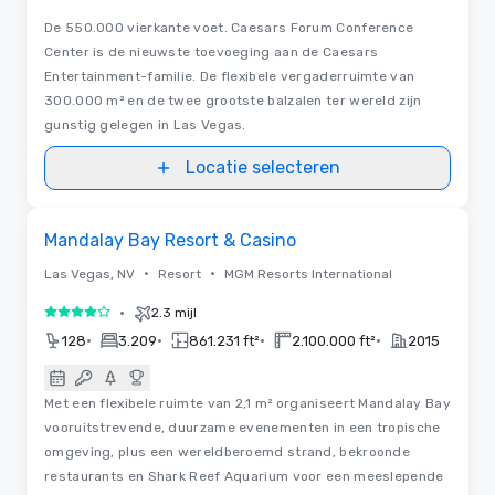
De 550.000 vierkante voet. Caesars Forum Conference
Center is de nieuwste toevoeging aan de Caesars
Entertainment-familie. De flexibele vergaderruimte van
300.000 m² en de twee grootste balzalen ter wereld zijn
gunstig gelegen in Las Vegas.
Locatie selecteren
3D | Plattegronden
Removed from favorites
Mandalay Bay Resort & Casino
•
•
Las Vegas, NV
Resort
MGM Resorts International
•
2.3 mijl
4 van 5
•
•
•
•
128
3.209
861.231 ft²
2.100.000 ft²
2015
Met een flexibele ruimte van 2,1 m² organiseert Mandalay Bay
vooruitstrevende, duurzame evenementen in een tropische
omgeving, plus een wereldberoemd strand, bekroonde
restaurants en Shark Reef Aquarium voor een meeslepende