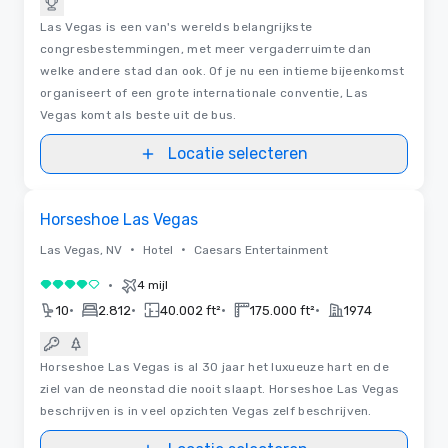
Las Vegas is een van's werelds belangrijkste
congresbestemmingen, met meer vergaderruimte dan
welke andere stad dan ook. Of je nu een intieme bijeenkomst
organiseert of een grote internationale conventie, Las
Vegas komt als beste uit de bus.
Locatie selecteren
Removed from favorites
Horseshoe Las Vegas
•
•
Las Vegas, NV
Hotel
Caesars Entertainment
•
4 mijl
4 van 5
•
•
•
•
10
2.812
40.002 ft²
175.000 ft²
1974
Horseshoe Las Vegas is al 30 jaar het luxueuze hart en de
ziel van de neonstad die nooit slaapt. Horseshoe Las Vegas
beschrijven is in veel opzichten Vegas zelf beschrijven.