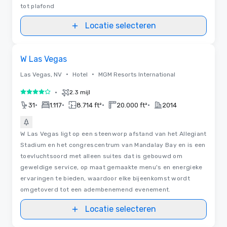
tot plafond
Locatie selecteren
3D | Plattegronden
Removed from favorites
W Las Vegas
•
•
Las Vegas, NV
Hotel
MGM Resorts International
•
2.3 mijl
4 van 5
•
•
•
•
31
1.117
8.714 ft²
20.000 ft²
2014
W Las Vegas ligt op een steenworp afstand van het Allegiant
Stadium en het congrescentrum van Mandalay Bay en is een
toevluchtsoord met alleen suites dat is gebouwd om
geweldige service, op maat gemaakte menu's en energieke
ervaringen te bieden, waardoor elke bijeenkomst wordt
omgetoverd tot een adembenemend evenement.
Locatie selecteren