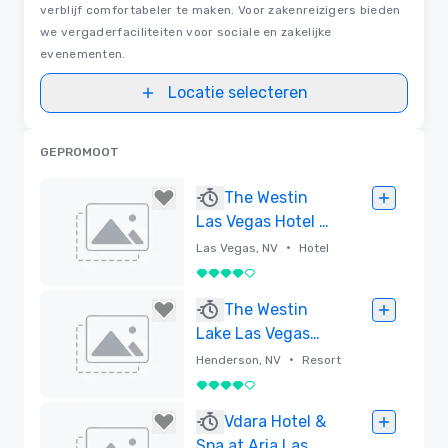
verblijf comfortabeler te maken. Voor zakenreizigers bieden
we vergaderfaciliteiten voor sociale en zakelijke
evenementen.
Locatie selecteren
GEPROMOOT
The Westin
Las Vegas Hotel &
Spa
•
Las Vegas, NV
Hotel
4 van 5
Verwijderd
The Westin
Lake Las Vegas
Resort & Spa
•
Henderson, NV
Resort
4 van 5
Verwijderd
Vdara Hotel &
Spa at Aria Las