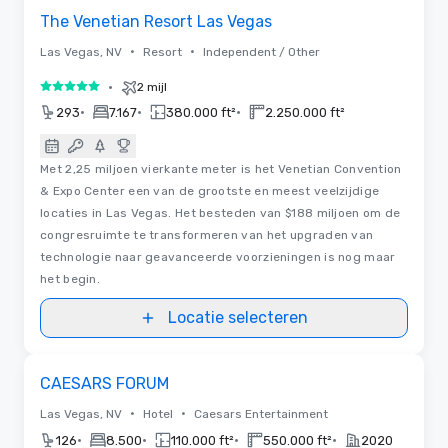
The Venetian Resort Las Vegas
•
•
Las Vegas, NV
Resort
Independent / Other
•
2 mijl
5 van 5
•
•
•
293
7.167
380.000 ft²
2.250.000 ft²
Met 2,25 miljoen vierkante meter is het Venetian Convention
& Expo Center een van de grootste en meest veelzijdige
locaties in Las Vegas. Het besteden van $188 miljoen om de
congresruimte te transformeren van het upgraden van
technologie naar geavanceerde voorzieningen is nog maar
het begin.
Locatie selecteren
Removed from favorites
Gepromoot
CAESARS FORUM
•
•
Las Vegas, NV
Hotel
Caesars Entertainment
•
•
•
•
126
8.500
110.000 ft²
550.000 ft²
2020