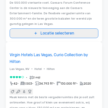
De 550.000 vierkante voet. Caesars Forum Conference
Center is de nieuwste toevoeging aan de Caesars
Entertainment-familie. De flexibele vergaderruimte van
300.000 m² en de twee grootste balzalen ter wereld zijn
gunstig gelegen in Las Vegas.
Locatie selecteren
3D | Plattegronden
Removed from favorites
Virgin Hotels Las Vegas, Curio Collection by
Hilton
•
•
Las Vegas, NV
Hotel
Hilton
•
2 mijl
4 van 5
•
•
•
•
42
1.503
34.793 ft²
130.000 ft²
2020
Maak kennis met de beste vergaderruimtes die je ooit zult
ontmoeten. Hoe groot of klein uw evenement ook is, wij
staan voor u klaar. 130.000 m² aan grote binnen- en