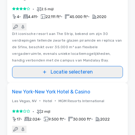
•
2.5 mijl
4 van 5
•
•
•
•
4
4.411
22.111 ft²
45.000 ft²
2020
Dit iconische resort aan The Strip, bekend om zijn 30
verdiepingen tellende zwarte glazen piramide en replica van
de Sfinx, beschikt over 35.000 m² aan flexibele
vergaderruimte, evenals unieke locatiemogelijkheden,
handig verbonden met de campus van Mandalay Bay.
Locatie selecteren
3D | Plattegronden
Removed from favorites
New York-New York Hotel & Casino
•
•
Las Vegas, NV
Hotel
MGM Resorts International
•
2 mijl
3 van 5
•
•
•
•
17
2.024
9.500 ft²
30.000 ft²
2022