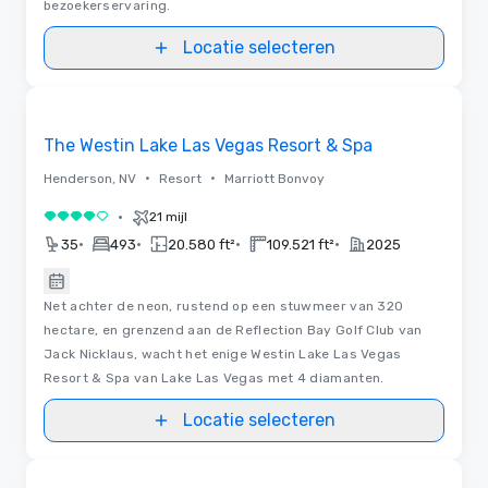
bezoekerservaring.
Locatie selecteren
3D | Plattegronden
Removed from favorites
The Westin Lake Las Vegas Resort & Spa
•
•
Henderson, NV
Resort
Marriott Bonvoy
•
21 mijl
4 van 5
•
•
•
•
35
493
20.580 ft²
109.521 ft²
2025
Net achter de neon, rustend op een stuwmeer van 320
hectare, en grenzend aan de Reflection Bay Golf Club van
Jack Nicklaus, wacht het enige Westin Lake Las Vegas
Resort & Spa van Lake Las Vegas met 4 diamanten.
Locatie selecteren
3D | Plattegronden | Video's
Removed from favorites