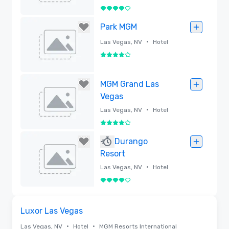
4 van 5
Verwijderd
Park MGM
•
Las Vegas, NV
Hotel
4 van 5
Verwijderd
MGM Grand Las
Vegas
•
Las Vegas, NV
Hotel
4 van 5
Verwijderd
Durango
Resort
•
Las Vegas, NV
Hotel
4 van 5
Verwijderd
3D | Plattegronden
Removed from favorites
Luxor Las Vegas
•
•
Las Vegas, NV
Hotel
MGM Resorts International