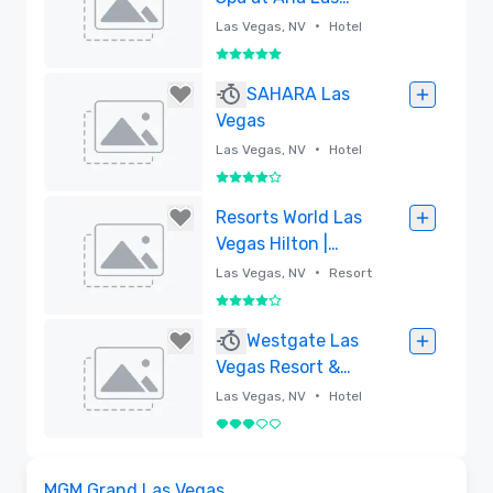
Vegas
•
Las Vegas, NV
Hotel
5 van 5
Verwijderd
SAHARA Las
Vegas
•
Las Vegas, NV
Hotel
4 van 5
Verwijderd
Resorts World Las
Vegas Hilton |
Conrad |
•
Las Vegas, NV
Resort
Crockfords
4 van 5
Verwijderd
Westgate Las
Vegas Resort &
Casino
•
Las Vegas, NV
Hotel
3 van 5
Verwijderd
3D | Plattegronden
Removed from favorites
MGM Grand Las Vegas