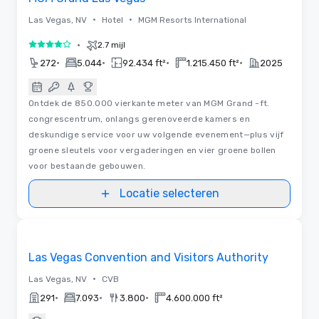
•
•
Las Vegas, NV
Hotel
MGM Resorts International
•
2.7 mijl
4 van 5
•
•
•
•
272
5.044
92.434 ft²
1.215.450 ft²
2025
Ontdek de 850.000 vierkante meter van MGM Grand -ft.
congrescentrum, onlangs gerenoveerde kamers en
deskundige service voor uw volgende evenement—plus vijf
groene sleutels voor vergaderingen en vier groene bollen
voor bestaande gebouwen.
Locatie selecteren
Video's
Removed from favorites
Las Vegas Convention and Visitors Authority
•
Las Vegas, NV
CVB
•
•
•
291
7.093
3.800
4.600.000 ft²