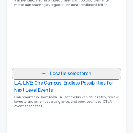
van het land. Het resort biedt meer dan 100.000 vierkante
meter aan prachtige vergader- en conferentiefaciliteiten.
Locatie selecteren
L.A. LIVE: One Campus, Endless Possibilities for
Next Level Events
Plan smarter in Downtown LA. Get exclusive venue rates, review
layouts and amenities at a glance, and book your ideal DTLA
event space fast.