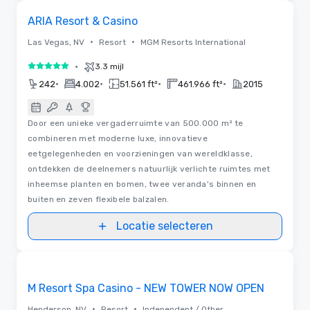
3D | Plattegronden
Removed from favorites
ARIA Resort & Casino
•
•
Las Vegas, NV
Resort
MGM Resorts International
•
3.3 mijl
5 van 5
•
•
•
•
242
4.002
51.561 ft²
461.966 ft²
2015
Door een unieke vergaderruimte van 500.000 m² te
combineren met moderne luxe, innovatieve
eetgelegenheden en voorzieningen van wereldklasse,
ontdekken de deelnemers natuurlijk verlichte ruimtes met
inheemse planten en bomen, twee veranda's binnen en
buiten en zeven flexibele balzalen.
Locatie selecteren
Video's
Removed from favorites
M Resort Spa Casino - NEW TOWER NOW OPEN
•
•
Henderson, NV
Resort
Independent / Other