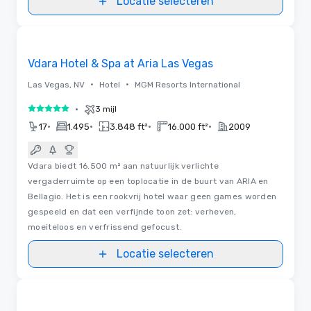
Locatie selecteren
3D | Plattegronden
Removed from favorites
Vdara Hotel & Spa at Aria Las Vegas
•
•
Las Vegas, NV
Hotel
MGM Resorts International
•
3 mijl
5 van 5
•
•
•
•
17
1.495
3.848 ft²
16.000 ft²
2009
Vdara biedt 16.500 m² aan natuurlijk verlichte
vergaderruimte op een toplocatie in de buurt van ARIA en
Bellagio. Het is een rookvrij hotel waar geen games worden
gespeeld en dat een verfijnde toon zet: verheven,
moeiteloos en verfrissend gefocust.
Locatie selecteren
3D | Plattegronden | Video's
Removed from favorites