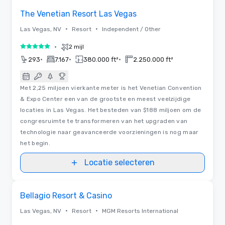
The Venetian Resort Las Vegas
•
•
Las Vegas, NV
Resort
Independent / Other
•
2 mijl
5 van 5
•
•
•
293
7.167
380.000 ft²
2.250.000 ft²
Met 2,25 miljoen vierkante meter is het Venetian Convention
& Expo Center een van de grootste en meest veelzijdige
locaties in Las Vegas. Het besteden van $188 miljoen om de
congresruimte te transformeren van het upgraden van
technologie naar geavanceerde voorzieningen is nog maar
het begin.
Locatie selecteren
3D | Plattegronden
Removed from favorites
Bellagio Resort & Casino
•
•
Las Vegas, NV
Resort
MGM Resorts International