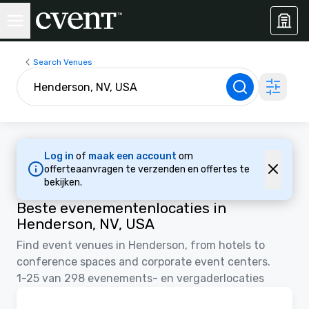
Search Venues
Log in
of
maak een account
om
offerteaanvragen te verzenden en offertes te
bekijken.
Beste evenementenlocaties in
Henderson, NV, USA
Find event venues in Henderson, from hotels to
conference spaces and corporate event centers.
1-25 van 298 evenements- en vergaderlocaties
3D | Plattegronden | Video's
Removed from favorites
Gepromoot