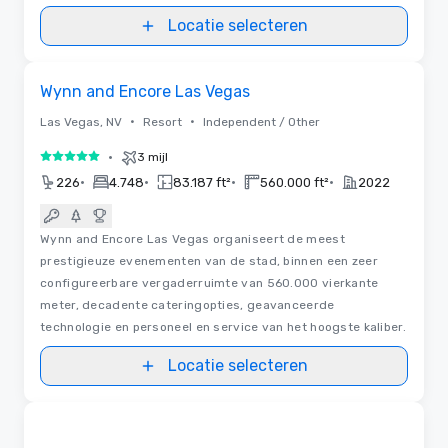
Locatie selecteren
Video's
Removed from favorites
Wynn and Encore Las Vegas
•
•
Las Vegas, NV
Resort
Independent / Other
•
3 mijl
5 van 5
•
•
•
•
226
4.748
83.187 ft²
560.000 ft²
2022
Wynn and Encore Las Vegas organiseert de meest
prestigieuze evenementen van de stad, binnen een zeer
configureerbare vergaderruimte van 560.000 vierkante
meter, decadente cateringopties, geavanceerde
technologie en personeel en service van het hoogste kaliber.
Locatie selecteren
3D | Plattegronden | Video's
Removed from favorites
Gepromoot