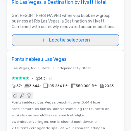
Rio Las Vegas, a Destination by Hyatt Hotel
Get RESORT FEES WAIVED when you book new group
business at Rio Las Vegas, a Destination by Hyatt.
Combined with our newly renovated accommodations,
flexible meeting space, and unbeatable value, there has
never been a better time to meet at Rio!
Locatie selecteren
3D | Plattegronden
Removed from favorites
Fontainebleau Las Vegas
•
•
Las Vegas, NV
Hotel
Independent / Other
•
4.3 mijl
5 van 5
•
•
•
•
57
3.644
105.264 ft²
550.000 ft²
2023
Fontainebleau Las Vegas beschikt over 3.644 luxe
hotelkamers en suites, een verzameling restaurants en
winkels van wereldklasse, voortreffelijke
zwembadervaringen, een bruisend nachtleven en
vitaliteitsverhogende spa- en wellnessaanbiedingen.