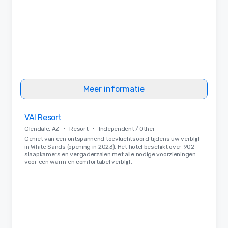
Meer informatie
Removed from favorites
VAI Resort
•
•
Glendale, AZ
Resort
Independent / Other
Geniet van een ontspannend toevluchtsoord tijdens uw verblijf
in White Sands (opening in 2023). Het hotel beschikt over 902
slaapkamers en vergaderzalen met alle nodige voorzieningen
voor een warm en comfortabel verblijf.