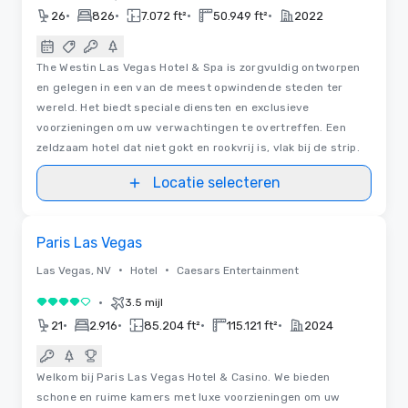
•
•
•
•
26
826
7.072 ft²
50.949 ft²
2022
The Westin Las Vegas Hotel & Spa is zorgvuldig ontworpen
en gelegen in een van de meest opwindende steden ter
wereld. Het biedt speciale diensten en exclusieve
voorzieningen om uw verwachtingen te overtreffen. Een
zeldzaam hotel dat niet gokt en rookvrij is, vlak bij de strip.
Locatie selecteren
Removed from favorites
Paris Las Vegas
•
•
Las Vegas, NV
Hotel
Caesars Entertainment
•
3.5 mijl
4 van 5
•
•
•
•
21
2.916
85.204 ft²
115.121 ft²
2024
Welkom bij Paris Las Vegas Hotel & Casino. We bieden
schone en ruime kamers met luxe voorzieningen om uw