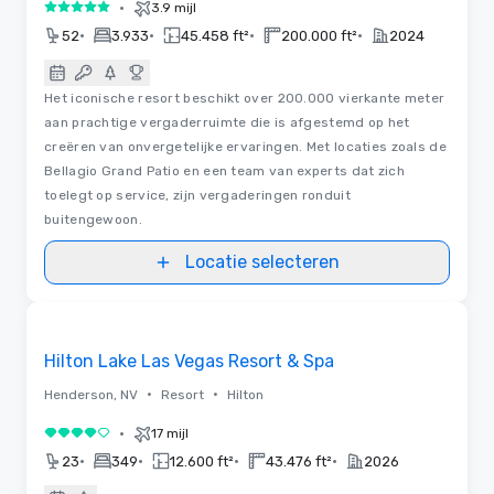
•
3.9 mijl
5 van 5
•
•
•
•
52
3.933
45.458 ft²
200.000 ft²
2024
Het iconische resort beschikt over 200.000 vierkante meter
aan prachtige vergaderruimte die is afgestemd op het
creëren van onvergetelijke ervaringen. Met locaties zoals de
Bellagio Grand Patio en een team van experts dat zich
toelegt op service, zijn vergaderingen ronduit
buitengewoon.
Locatie selecteren
Removed from favorites
Hilton Lake Las Vegas Resort & Spa
•
•
Henderson, NV
Resort
Hilton
•
17 mijl
4 van 5
•
•
•
•
23
349
12.600 ft²
43.476 ft²
2026