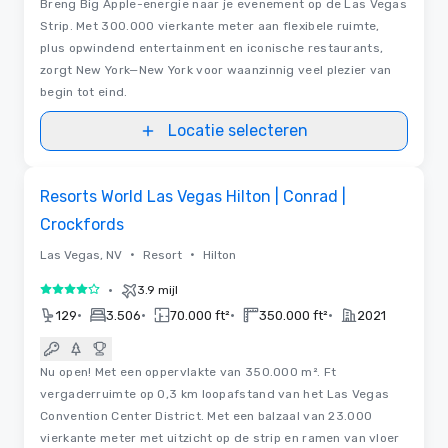
Breng Big Apple-energie naar je evenement op de Las Vegas
Strip. Met 300.000 vierkante meter aan flexibele ruimte,
plus opwindend entertainment en iconische restaurants,
zorgt New York—New York voor waanzinnig veel plezier van
begin tot eind.
Locatie selecteren
3D | Plattegronden
Removed from favorites
Resorts World Las Vegas Hilton | Conrad |
Crockfords
•
•
Las Vegas, NV
Resort
Hilton
•
3.9 mijl
4 van 5
•
•
•
•
129
3.506
70.000 ft²
350.000 ft²
2021
Nu open! Met een oppervlakte van 350.000 m². Ft
vergaderruimte op 0,3 km loopafstand van het Las Vegas
Convention Center District. Met een balzaal van 23.000
vierkante meter met uitzicht op de strip en ramen van vloer