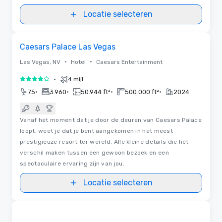
Locatie selecteren
Removed from favorites
Caesars Palace Las Vegas
•
•
Las Vegas, NV
Hotel
Caesars Entertainment
•
4 mijl
4 van 5
•
•
•
•
75
3.960
50.944 ft²
500.000 ft²
2024
Vanaf het moment dat je door de deuren van Caesars Palace
loopt, weet je dat je bent aangekomen in het meest
prestigieuze resort ter wereld. Alle kleine details die het
verschil maken tussen een gewoon bezoek en een
spectaculaire ervaring zijn van jou.
Locatie selecteren
3D
Removed from favorites