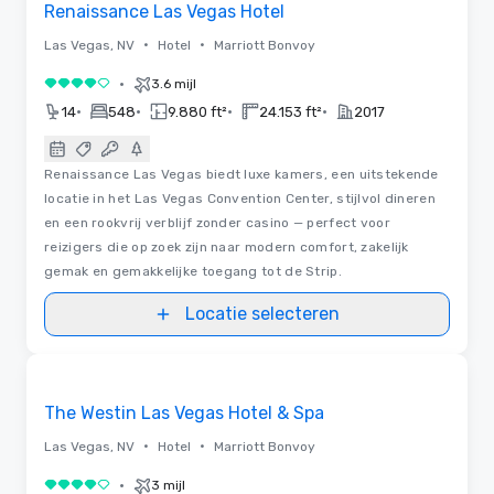
Renaissance Las Vegas Hotel
•
•
Las Vegas, NV
Hotel
Marriott Bonvoy
•
3.6 mijl
4 van 5
•
•
•
•
14
548
9.880 ft²
24.153 ft²
2017
Renaissance Las Vegas biedt luxe kamers, een uitstekende
locatie in het Las Vegas Convention Center, stijlvol dineren
en een rookvrij verblijf zonder casino — perfect voor
reizigers die op zoek zijn naar modern comfort, zakelijk
gemak en gemakkelijke toegang tot de Strip.
Locatie selecteren
3D
Removed from favorites
The Westin Las Vegas Hotel & Spa
•
•
Las Vegas, NV
Hotel
Marriott Bonvoy
•
3 mijl
4 van 5