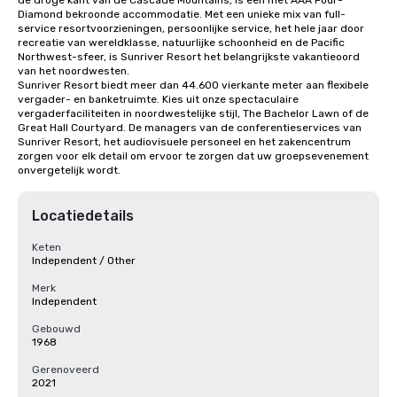
de droge kant van de Cascade Mountains, is een met AAA Four-
Diamond bekroonde accommodatie. Met een unieke mix van full-
service resortvoorzieningen, persoonlijke service, het hele jaar door 
recreatie van wereldklasse, natuurlijke schoonheid en de Pacific 
Northwest-sfeer, is Sunriver Resort het belangrijkste vakantieoord 
van het noordwesten.

Sunriver Resort biedt meer dan 44.600 vierkante meter aan flexibele 
vergader- en banketruimte. Kies uit onze spectaculaire 
vergaderfaciliteiten in noordwestelijke stijl, The Bachelor Lawn of de 
Great Hall Courtyard. De managers van de conferentieservices van 
Sunriver Resort, het audiovisuele personeel en het zakencentrum 
zorgen voor elk detail om ervoor te zorgen dat uw groepsevenement 
onvergetelijk wordt.
Locatiedetails
Keten
Independent / Other
Merk
Independent
Gebouwd
1968
Gerenoveerd
2021