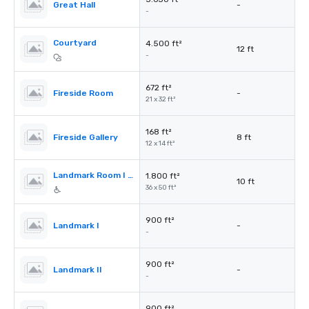
Great Hall
-
-
Courtyard
4.500 ft²
12 ft
-
672 ft²
Fireside Room
-
21 x 32 ft²
168 ft²
Fireside Gallery
8 ft
12 x 14 ft²
Landmark Room I & II
1.800 ft²
10 ft
36 x 50 ft²
900 ft²
Landmark I
-
-
900 ft²
Landmark II
-
-
900 ft²