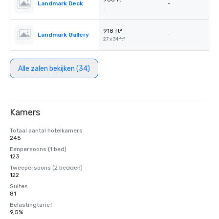
Landmark Deck
-
-
918 ft²
Landmark Gallery
-
27 x 34 ft²
Alle zalen bekijken (34)
Kamers
Totaal aantal hotelkamers
245
Eenpersoons (1 bed)
123
Tweepersoons (2 bedden)
122
Suites
81
Belastingtarief
9,5%