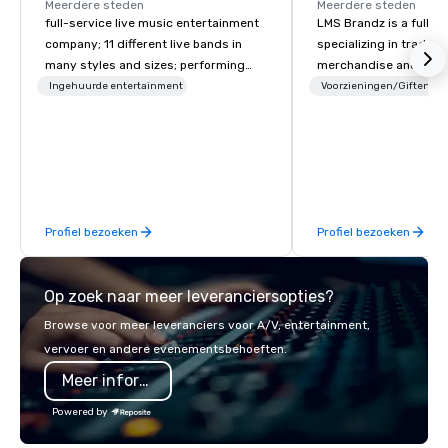
Meerdere steden
Meerdere steden
full-service live music entertainment
LMS Brandz is a full-s
company; 11 different live bands in
specializing in trade 
many styles and sizes; performing
merchandise and muc
since 2007
booth giveaways and 
Ingehuurde entertainment
Voorzieningen/Giften
to executive gifting, d
banners, signage, fulfi
logistics, shipping, al
commerce solutions we 
While there are many 
companies to choose f
Profiel bezoeken
Profiel bezoeken
years of industry exp
commitment to except
service set us apart. W
Op zoek naar meer leveranciersopties?
smart, reliable soluti
make the end-user ex
Browse voor meer leveranciers voor A/V, entertainment,
seamless from start to fini
vervoer en andere evenementsbehoeften.
also a certified WOSB.
Meer informatie
Powered by