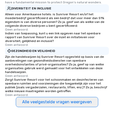
have a fundamental mission to protect Oregon’s natural wonders.
DIVERSITEIT EN INCLUSIE
Alleen voor Amerikaanse hotels: is Sunriver Resort en/of het
moederbedrijf gecertificeerd als een bedrijf dat voor meer dan 51%
eigendom is van diverse personen? Zo ja, geef aan als welke van de
volgende diverse bedrijven u bent gecertificeerd:
Geen antwoord.
Indien van toepassing, kunt u een link opgeven naar het openbare
rapport van Sunriver Resort over de inzet en initiatieven voor
diversiteit, gelijkheid en inclusie?
Geen antwoord.
GEZONDHEID EN VEILIGHEID
Zijn de handelswijzen bij Sunriver Resort opgesteld op basis van de
aanbevelingen van gezondheidsdiensten van openbare
overheidsinstanties of privé-organisaties? Zo ja, geef op van welke
organisaties gebruik werd gemaakt voor het ontwikkelen van deze
handelswijzen.
Geen antwoord.
Zorgt Sunriver Resort voor het schoonmaken en desinfecteren van
openbare ruimten and voorzieningen die toegankelijk zijn voor het
publiek (zoals vergaderzalen, restaurants, liften, enz.)? Zo ja, beschrijf
welke nieuwe maatregelen worden getroffen.
Geen antwoord.
Alle veelgestelde vragen weergeven