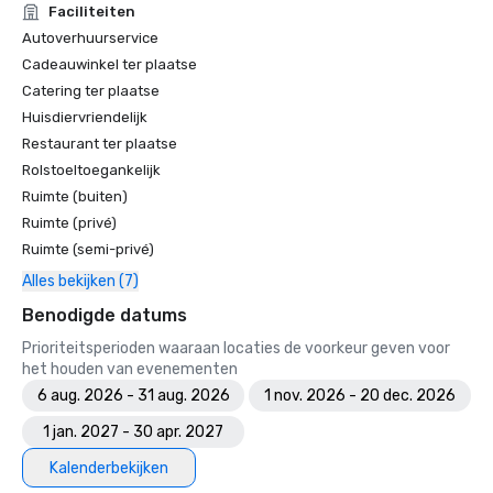
Faciliteiten
Oregon - Golfweek

Autoverhuurservice
Amerika's beste top 100 moderne banen (na 1960) - 
Cadeauwinkel ter plaatse
Golfweek

Beste resorts voor gezinnen met vier personen - Golf 
Catering ter plaatse
Odyssey

Huisdiervriendelijk
De 100 beste resortbanen van Amerika - Golfweek

Restaurant ter plaatse
Top 50 golfbanen voor dames - Golf voor dames

Rolstoeltoegankelijk
Top 100 openbaar toegankelijke golfbanen in Amerika - 
Ruimte (buiten)
Golf Magazine

Ruimte (privé)
Top tien golfresorts in de VS - American Way Magazine

Ruimte (semi-privé)
Top 100 Fairways - Golf voor dames

De 100 beste golfresorts in Noord-Amerika - Links

Alles bekijken (7)
De 50 beste golfresorts - Condé Nast Traveler

Benodigde datums
Top 100 golfresorts ter wereld - The Golfer
Prioriteitsperioden waaraan locaties de voorkeur geven voor
het houden van evenementen
6 aug. 2026 - 31 aug. 2026
1 nov. 2026 - 20 dec. 2026
1 jan. 2027 - 30 apr. 2027
Kalenderbekijken