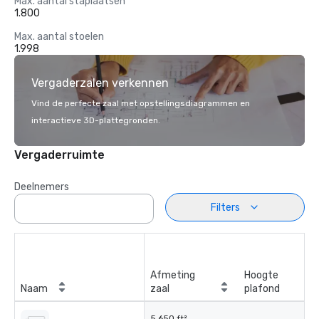
Max. aantal staplaatsen
1.800
Max. aantal stoelen
1.998
Vergaderzalen verkennen
Vind de perfecte zaal met opstellingsdiagrammen en
interactieve 3D-plattegronden.
Vergaderruimte
Deelnemers
Filters
Afmeting
Hoogte
Naam
zaal
plafond
5.650 ft²