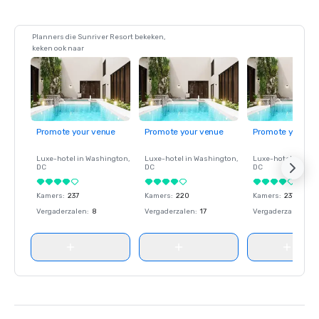
Planners die Sunriver Resort bekeken,
keken ook naar
Promote your venue
Promote your venue
Promote your ve
Luxe-hotel in
Washington
,
Luxe-hotel in
Washington
,
Luxe-hotel in
Wash
DC
DC
DC
Kamers
:
237
Kamers
:
220
Kamers
:
237
Vergaderzalen
:
8
Vergaderzalen
:
17
Vergaderzalen
:
8