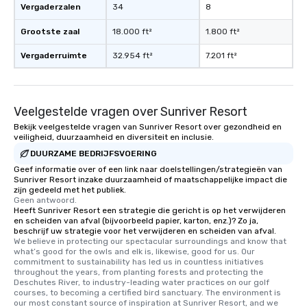
Vergaderzalen
34
8
Grootste zaal
18.000 ft²
1.800 ft²
Vergaderruimte
32.954 ft²
7.201 ft²
Veelgestelde vragen over Sunriver Resort
Bekijk veelgestelde vragen van Sunriver Resort over gezondheid en
veiligheid, duurzaamheid en diversiteit en inclusie.
DUURZAME BEDRIJFSVOERING
Geef informatie over of een link naar doelstellingen/strategieën van
Sunriver Resort inzake duurzaamheid of maatschappelijke impact die
zijn gedeeld met het publiek.
Geen antwoord.
Heeft Sunriver Resort een strategie die gericht is op het verwijderen
en scheiden van afval (bijvoorbeeld papier, karton, enz.)? Zo ja,
beschrijf uw strategie voor het verwijderen en scheiden van afval.
We believe in protecting our spectacular surroundings and know that 
what’s good for the owls and elk is, likewise, good for us. Our 
commitment to sustainability has led us in countless initiatives 
throughout the years, from planting forests and protecting the 
Deschutes River, to industry-leading water practices on our golf 
courses, to becoming a certified bird sanctuary. The environment is 
our most constant source of inspiration at Sunriver Resort, and we 