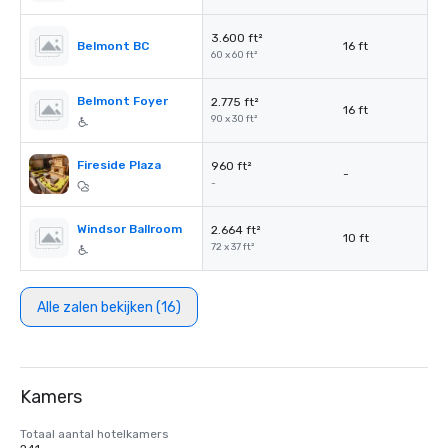
3.600 ft²
Belmont BC
16 ft
60 x 60 ft²
Belmont Foyer
2.775 ft²
16 ft
90 x 30 ft²
Fireside Plaza
960 ft²
-
-
Windsor Ballroom
2.664 ft²
10 ft
72 x 37 ft²
Alle zalen bekijken (16)
Kamers
Totaal aantal hotelkamers