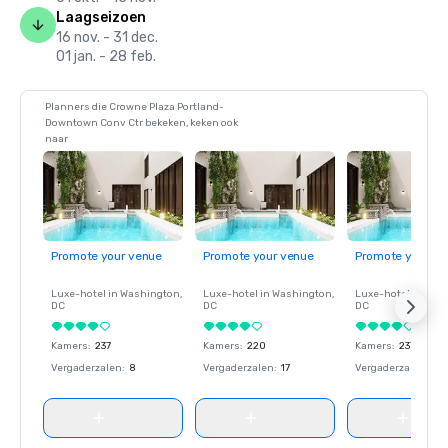
Laagseizoen
16 nov. - 31 dec.
01 jan. - 28 feb.
Planners die Crowne Plaza Portland-
Downtown Conv Ctr bekeken, keken ook
naar
Promote your venue
Promote your venue
Promote your ve
Luxe-hotel in
Washington
,
Luxe-hotel in
Washington
,
Luxe-hotel in
Wash
DC
DC
DC
Kamers
:
237
Kamers
:
220
Kamers
:
237
Vergaderzalen
:
8
Vergaderzalen
:
17
Vergaderzalen
:
8