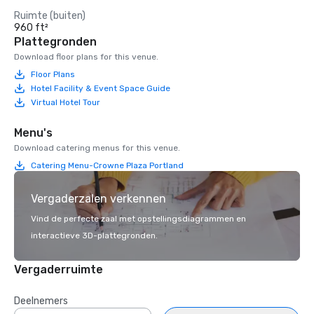
Ruimte (buiten)
960 ft²
Plattegronden
Download floor plans for this venue.
Floor Plans
Hotel Facility & Event Space Guide
Virtual Hotel Tour
Menu's
Download catering menus for this venue.
Catering Menu-Crowne Plaza Portland
Vergaderzalen verkennen
Vind de perfecte zaal met opstellingsdiagrammen en
interactieve 3D-plattegronden.
Vergaderruimte
Deelnemers