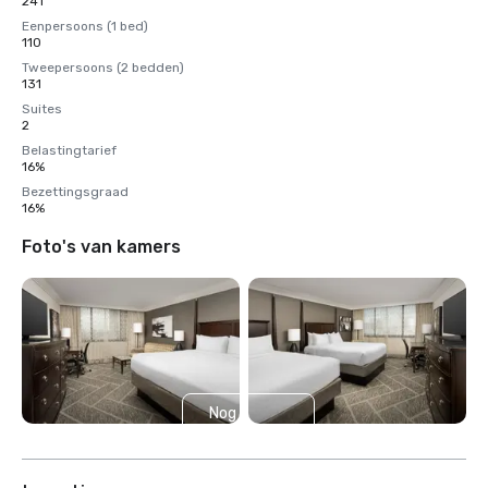
241
Eenpersoons (1 bed)
110
Tweepersoons (2 bedden)
131
Suites
2
Belastingtarief
16%
Bezettingsgraad
16%
Foto's van kamers
Nog 2
weergeven