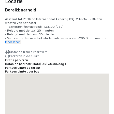
Locatie
Bereikbaarheid
Afstand tot Portland International Airport (PDX): 11 MI/16,09 KM ten 
westen van het hotel 

• Taxikosten (enkele reis): ~$35,00 (USD) 

• Reistijd met de taxi: 20 minuten 

• Reistijd met de trein: 30 minuten 

• Volg de borden naar het stadscentrum naar de I-205 South naar de 
I-84 West naar de I-5 North. Neem afrit 302A, het hotel ligt direct aan 
Meer lezen
uw rechterhand.
Distance from airport 11 mi
Parkeren in de buurt
Gratis parkeren
Betaalde parkeerruimte
(
US$ 30,00
/
dag
)
Parkeerruimte op straat
Parkeerruimte voor bus