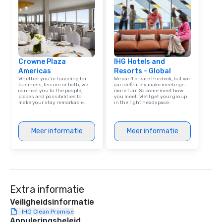
Crowne Plaza
IHG Hotels and
Americas
Resorts - Global
Whether you’re traveling for
We can't create the deck, but we
business, leisure or both, we
can definitely make meetings
connect you to the people,
more fun. So come meet how
places and possibilities to
you meet. We'll get your group
make your stay remarkable.
in the right headspace.
Meer informatie
Meer informatie
Extra informatie
Veiligheidsinformatie
IHG Clean Promise
Annuleringsbeleid