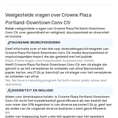
Veelgestelde vragen over Crowne Plaza
Portland-Downtown Conv Ctr
Bekijk veelgestelde vragen van Crowne Plaza Portland-Downtown
Conv Ctr over gezondheid en veiligheid, duurzaamheid en diversiteit
en inclusie.
DUURZAME BEDRIJFSVOERING
Geef informatie over of een link naar doelstellingen/strategieën van
Crowne Plaza Portland-Downtown Conv Ctr inzake duurzaamheid of
maatschappelijke impact die zijn gedeeld met het publiek.
https://www.ihgplc.com/responsible-business/our-hotels
Heeft Crowne Plaza Portland-Downtown Conv Ctr een strategie die
gericht is op het verwijderen en scheiden van afval (bijvoorbeeld
papier, karton, enz.)? Zo ja, beschrijf uw strategie voor het verwijderen
en scheiden van afval.
Yes, We have a recycling program for both rooms, public areas and 
operations.
DIVERSITEIT EN INCLUSIE
Alleen voor Amerikaanse hotels: is Crowne Plaza Portland-Downtown
Conv Ctr en/of het moederbedrijf gecertificeerd als een bedrijf dat
voor meer dan 51% eigendom is van diverse personen? Zo ja, geef aan
als welke van de volgende diverse bedrijven u bent gecertificeerd:
NA
Indien van toepassing, kunt u een link opgeven naar het openbare