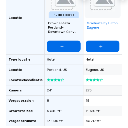
Huidige locatie
Locatie
Crowne Plaza
Graduate by Hilton
Removed from
Portland-
Eugene
favorites
Downtown Conv
Ctr
Type locatie
Hotel
Hotel
Locatie
Portland
, US
Eugene
, US
Locatieclassificatie
Kamers
241
275
Vergaderzalen
8
15
Grootste zaal
5.640 ft²
11.760 ft²
Vergaderruimte
13.000 ft²
46.717 ft²