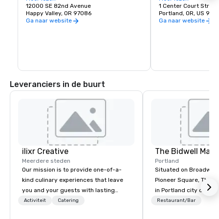
en eetgelegenheden van Oregon, op 20 
12000 SE 82nd Avenue
Portland Trail Blazers
1 Center Court Street
minuten van het hotel. Het centrum 
Happy Valley, OR 97086
Winterhawks noemen 
Portland, OR, US 972
beschikt over meer dan 150 winkels, een 
ook hun thuis voor ee
Ga naar website
Ga naar website
full-service food court, restaurants en 
seizoen.

uitgaansgelegenheden, waaronder een 
bioscoop. Gasten kunnen het centrum 
Naast basketbal en h
met de auto bereiken via de I‑205 of met 
het Moda Center een 
de MAX Green Line-trein die vanuit het 
evenementen, zoals c
centrum vertrekt.
familieshows en ande
sportevenementen.
Leveranciers in de buurt
ilixr Creative
The Bidwell Marri
Meerdere steden
Portland
Our mission is to provide one-of-a-
Situated on Broadway 
kind culinary experiences that leave
Pioneer Square, The Bid
you and your guests with lasting
in Portland city center
memories and satiated palates. Every
edge of the forest: th
Activiteit
Catering
Restaurant/Bar
detail is meticulously thought out, and
location for those see