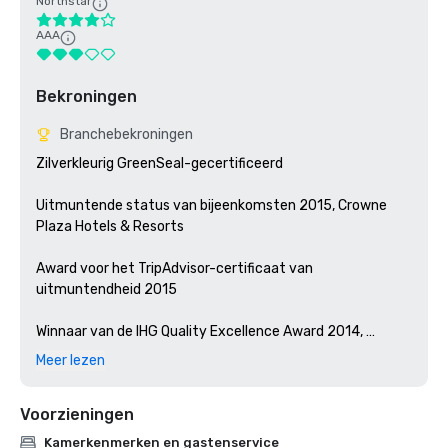
Northstar
AAA
Bekroningen
Branchebekroningen
Zilverkleurig GreenSeal-gecertificeerd

Uitmuntende status van bijeenkomsten 2015, Crowne 
Plaza Hotels & Resorts

Award voor het TripAdvisor-certificaat van 
uitmuntendheid 2015

Winnaar van de IHG Quality Excellence Award 2014, 
Crowne Plaza Hotels & Resorts

Meer lezen
TripAdvisor-certificaat van uitmuntendheid 2014

Voorzieningen
Groene leiders op het gouden niveau van TripAdvisor 2014

Kamerkenmerken en gastenservice