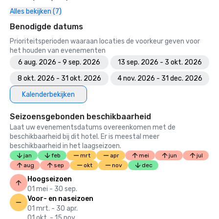
Winnaar van de Torchbearer Award 2011, Crowne Plaza 
Alles bekijken (7)
Hotels & Resorts

Benodigde datums
2011 „" Beste van het beste "” algemeen directeur van het 
Prioriteitsperioden waaraan locaties de voorkeur geven voor
jaar, Zygmunt Lopuszynski, Crowne Plaza Hotels & 
het houden van evenementen
Resorts”

6 aug. 2026 - 9 sep. 2026
13 sep. 2026 - 3 okt. 2026
Uitmuntende Meetings Award 2011, Crowne Plaza Hotels 
8 okt. 2026 - 31 okt. 2026
4 nov. 2026 - 31 dec. 2026
& Resorts
Kalenderbekijken
Seizoensgebonden beschikbaarheid
Laat uw evenementsdatums overeenkomen met de
beschikbaarheid bij dit hotel. Er is meestal meer
beschikbaarheid in het laagseizoen.
jan
feb
mrt
apr
mei
jun
jul
aug
sep
okt
nov
dec
Hoogseizoen
01 mei - 30 sep.
Voor- en naseizoen
01 mrt. - 30 apr.
01 okt. - 15 nov.