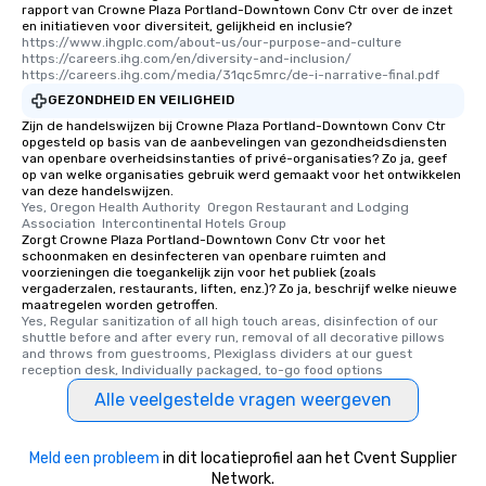
rapport van Crowne Plaza Portland-Downtown Conv Ctr over de inzet
en initiatieven voor diversiteit, gelijkheid en inclusie?
https://www.ihgplc.com/about-us/our-purpose-and-culture    
https://careers.ihg.com/en/diversity-and-inclusion/  
https://careers.ihg.com/media/31qc5mrc/de-i-narrative-final.pdf
GEZONDHEID EN VEILIGHEID
Zijn de handelswijzen bij Crowne Plaza Portland-Downtown Conv Ctr
opgesteld op basis van de aanbevelingen van gezondheidsdiensten
van openbare overheidsinstanties of privé-organisaties? Zo ja, geef
op van welke organisaties gebruik werd gemaakt voor het ontwikkelen
van deze handelswijzen.
Yes, Oregon Health Authority  Oregon Restaurant and Lodging 
Association  Intercontinental Hotels Group
Zorgt Crowne Plaza Portland-Downtown Conv Ctr voor het
schoonmaken en desinfecteren van openbare ruimten and
voorzieningen die toegankelijk zijn voor het publiek (zoals
vergaderzalen, restaurants, liften, enz.)? Zo ja, beschrijf welke nieuwe
maatregelen worden getroffen.
Yes, Regular sanitization of all high touch areas, disinfection of our 
shuttle before and after every run, removal of all decorative pillows 
and throws from guestrooms, Plexiglass dividers at our guest 
reception desk, Individually packaged, to-go food options
Alle veelgestelde vragen weergeven
Meld een probleem
in dit locatieprofiel aan het Cvent Supplier
Network.