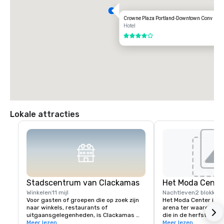
Crowne Plaza Portland-Downtown Conv Ctr
Hotel
4 van 5
Lokale attracties
Stadscentrum van Clackamas
Het Moda Cente
Winkelen
11 mijl
Nachtleven
2 blokken
Voor gasten of groepen die op zoek zijn 
Het Moda Center is ee
naar winkels, restaurants of 
arena ter waarde van 
uitgaansgelegenheden, is Clackamas 
die in de herfst van
Town Center een van de grootste winkel- 
Meer lezen
en dient als thuisbas
Meer lezen