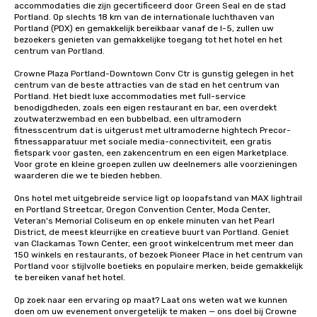
accommodaties die zijn gecertificeerd door Green Seal en de stad 
Portland. Op slechts 18 km van de internationale luchthaven van 
Portland (PDX) en gemakkelijk bereikbaar vanaf de I-5, zullen uw 
bezoekers genieten van gemakkelijke toegang tot het hotel en het 
centrum van Portland.

Crowne Plaza Portland-Downtown Conv Ctr is gunstig gelegen in het 
centrum van de beste attracties van de stad en het centrum van 
Portland. Het biedt luxe accommodaties met full-service 
benodigdheden, zoals een eigen restaurant en bar, een overdekt 
zoutwaterzwembad en een bubbelbad, een ultramodern 
fitnesscentrum dat is uitgerust met ultramoderne hightech Precor-
fitnessapparatuur met sociale media-connectiviteit, een gratis 
fietspark voor gasten, een zakencentrum en een eigen Marketplace. 
Voor grote en kleine groepen zullen uw deelnemers alle voorzieningen 
waarderen die we te bieden hebben.

Ons hotel met uitgebreide service ligt op loopafstand van MAX lightrail 
en Portland Streetcar, Oregon Convention Center, Moda Center, 
Veteran's Memorial Coliseum en op enkele minuten van het Pearl 
District, de meest kleurrijke en creatieve buurt van Portland. Geniet 
van Clackamas Town Center, een groot winkelcentrum met meer dan 
150 winkels en restaurants, of bezoek Pioneer Place in het centrum van 
Portland voor stijlvolle boetieks en populaire merken, beide gemakkelijk 
te bereiken vanaf het hotel.

Op zoek naar een ervaring op maat? Laat ons weten wat we kunnen 
doen om uw evenement onvergetelijk te maken — ons doel bij Crowne 