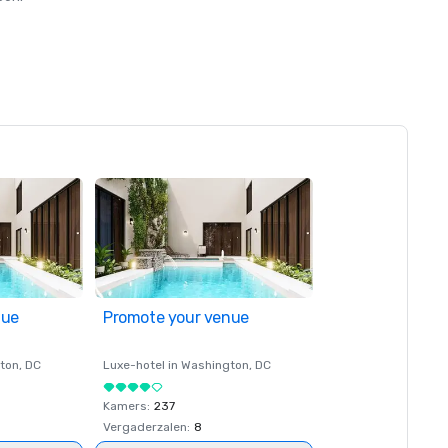
nue
Promote your venue
ton
, DC
Luxe-hotel in
Washington
, DC
Kamers
:
237
Vergaderzalen
:
8