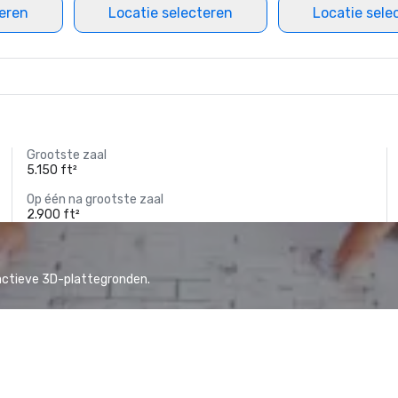
teren
Locatie selecteren
Locatie sele
Grootste zaal
5.150 ft²
Op één na grootste zaal
2.900 ft²
actieve 3D-plattegronden.