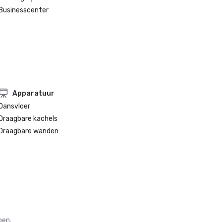
Businesscenter
Apparatuur
Dansvloer
Draagbare kachels
Draagbare wanden
oen.