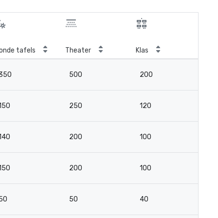
onde tafels
Theater
Klas
Ver
350
500
200
4
150
250
120
3
140
200
100
2
150
200
100
3
50
50
40
2