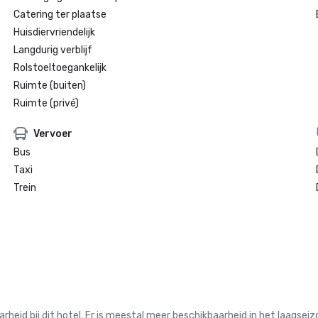
Catering ter plaatse
Huisdiervriendelijk
Langdurig verblijf
Rolstoeltoegankelijk
Ruimte (buiten)
Ruimte (privé)
Vervoer
Bus
Taxi
Trein
 bij dit hotel. Er is meestal meer beschikbaarheid in het laagseiz