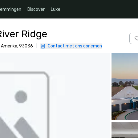
temmingen
Discover
Luxe
River Ridge
n Amerika, 93036
|
Contact met ons opnemen