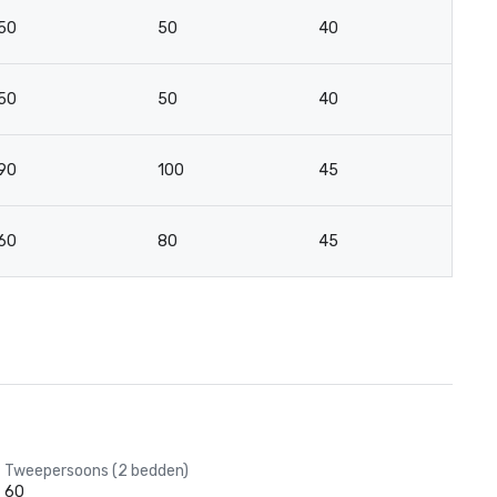
50
50
40
2
50
50
40
2
90
100
45
2
60
80
45
2
Tweepersoons (2 bedden)
60