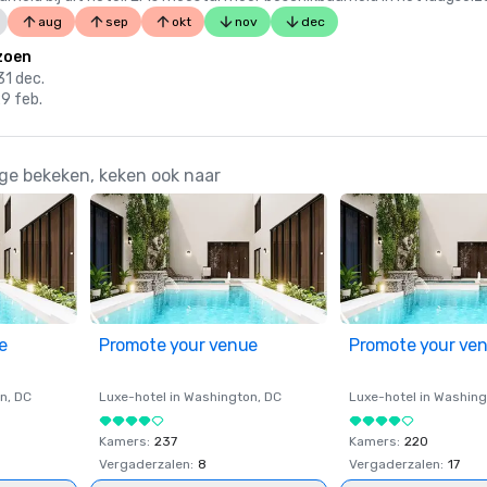
aug
sep
okt
nov
dec
zoen
31 dec.
29 feb.
dge bekeken, keken ook naar
e
Promote your venue
Promote your ve
on
, DC
Luxe-hotel in
Washington
, DC
Luxe-hotel in
Washing
Kamers
:
237
Kamers
:
220
Vergaderzalen
:
8
Vergaderzalen
:
17