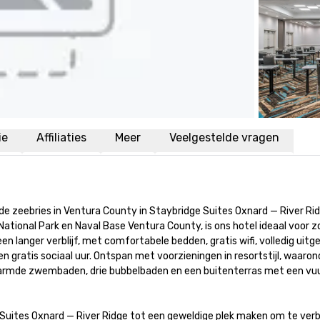
ie
Affiliaties
Meer
Veelgestelde vragen
de zeebries in Ventura County in Staybridge Suites Oxnard — River Rid
ational Park en Naval Base Ventura County, is ons hotel ideaal voor z
langer verblijf, met comfortabele bedden, gratis wifi, volledig uitge
atis sociaal uur. Ontspan met voorzieningen in resortstijl, waaronder
armde zwembaden, drie bubbelbaden en een buitenterras met een vuurp
 Suites Oxnard — River Ridge tot een geweldige plek maken om te ver