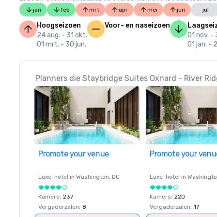
jan
feb
mrt
apr
mei
jun
jul
Hoogseizoen
Voor- en naseizoen
Laagsei
24 aug. - 31 okt.
01 nov. - 
01 mrt. - 30 jun.
01 jan. - 
Planners die Staybridge Suites Oxnard - River Ri
Promote your venue
Promote your venu
Luxe-hotel in
Washington
, DC
Luxe-hotel in
Washingt
Kamers
:
237
Kamers
:
220
Vergaderzalen
:
8
Vergaderzalen
:
17