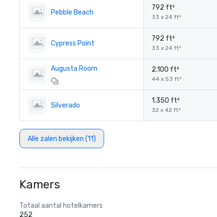
792 ft²
Pebble Beach
33 x 24 ft²
792 ft²
Cypress Point
33 x 24 ft²
Augusta Room
2.100 ft²
44 x 53 ft²
1.350 ft²
Silverado
32 x 42 ft²
Alle zalen bekijken (11)
Kamers
Totaal aantal hotelkamers
252