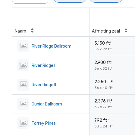
Naam
Afmeting zaal
5.150 ft²
River Ridge Ballroom
56 x 92 ft²
2.900 ft²
River Ridge I
56 x 52 ft²
2.250 ft²
River Ridge II
56 x 40 ft²
2.376 ft²
Junior Ballroom
33 x 72 ft²
792 ft²
Torrey Pines
33 x 24 ft²