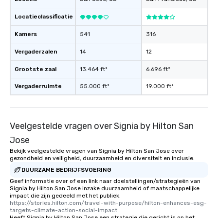
as well as an event photographer. And
for groups that desire an extra luxe
Locatieclassificatie
experience, we can also arrange for
an evening helicopter ride over the
Kamers
541
316
glittering lights of The Strip. A
Vergaderzalen
14
12
Memorable Experience for All Lip
Smacking Foodie Tours offers a way
Grootste zaal
13.464 ft²
6.696 ft²
to gather and dine that few have
experienced, and all are sure to
Vergaderruimte
55.000 ft²
19.000 ft²
remember. Our one-of-a-kind tours
are special, from the first stop to the
last. It’s an experience that attendees
Veelgestelde vragen over Signia by Hilton San
will reminisce about long after they
leave. Location, Location, Location
Jose
One of the best reasons to book is the
Bekijk veelgestelde vragen van Signia by Hilton San Jose over
convenient and efficient way the
gezondheid en veiligheid, duurzaamheid en diversiteit en inclusie.
experience is designed. All
DUURZAME BEDRIJFSVOERING
restaurants are within an easy
Geef informatie over of een link naar doelstellingen/strategieën van
walking distance of each other. The
Signia by Hilton San Jose inzake duurzaamheid of maatschappelijke
impact die zijn gedeeld met het publiek.
short stroll allows your group
https://stories.hilton.com/travel-with-purpose/hilton-enhances-esg-
members a chance to engage in prime
targets-climate-action-social-impact
networking opportunities before
Heeft Signia by Hilton San Jose een strategie die gericht is op het