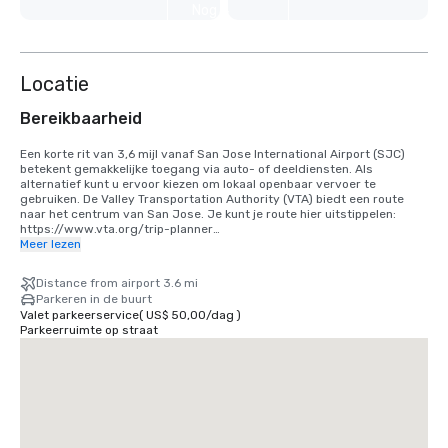
Nog 4
weergeven
Locatie
Bereikbaarheid
Een korte rit van 3,6 mijl vanaf San Jose International Airport (SJC) 
betekent gemakkelijke toegang via auto- of deeldiensten. Als 
alternatief kunt u ervoor kiezen om lokaal openbaar vervoer te 
gebruiken. De Valley Transportation Authority (VTA) biedt een route 
naar het centrum van San Jose. Je kunt je route hier uitstippelen: 
https://www.vta.org/trip-planner

Meer lezen
Als u vanaf San Francisco International Airport (SFO) komt, is de beste 
optie om 40 minuten naar het zuiden te rijden of gebruik te maken van 
Distance from airport 3.6 mi
een gedeelde ritdienst. Als alternatief kunt u de trein gebruiken via 
Parkeren in de buurt
BART en Caltrain. https://www.bart.gov en https://www.caltrain.com
Valet parkeerservice
(
US$ 50,00
/
dag
)
Parkeerruimte op straat