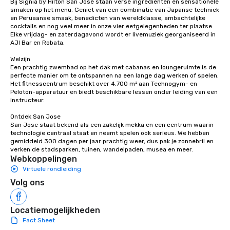
Bij Signia by Hilton San Jose staan verse ingrediënten en sensationele 
walking in between, there are
smaken op het menu. Geniet van een combinatie van Japanse techniek 
en Peruaanse smaak, benedicten van wereldklasse, ambachtelijke 
countless opportunities to interact
cocktails en nog veel meer in onze vier eetgelegenheden ter plaatse. 
with different people when you sit
Elke vrijdag- en zaterdagavond wordt er livemuziek georganiseerd in 
down at each venue and as you
AJI Bar en Robata. 

traverse along the way. Our
Welzijn

experiences not only provide more
Een prachtig zwembad op het dak met cabanas en loungeruimte is de 
ways to network, but a more convivial
perfecte manier om te ontspannen na een lange dag werken of spelen. 
Het fitnesscentrum beschikt over 4.700 m² aan Technogym- en 
way to do so. Large Groups Welcome
Peloton-apparatuur en biedt beschikbare lessen onder leiding van een 
Lip Smacking Foodie Tours is ideal for
instructeur. 

groups, small or large. Our
Ontdek San Jose

experiences can accommodate
San Jose staat bekend als een zakelijk mekka en een centrum waarin 
groups from as few as 1 to as many
technologie centraal staat en neemt spelen ook serieus. We hebben 
as 500 guests, making us an ideal
gemiddeld 300 dagen per jaar prachtig weer, dus pak je zonnebril en 
verken de stadsparken, tuinen, wandelpaden, musea en meer.
choice for any corporate group event.
Webkoppelingen
Stress-Free Booking Process Booking
Virtuele rondleiding
a tour is stress-free and allows you to
Volg ons
enjoy the company of your guests
more easily. You’ll take comfort
knowing that everything is taken care
Locatiemogelijkheden
of from the moment the tour is
Fact Sheet
booked to the minute it concludes.