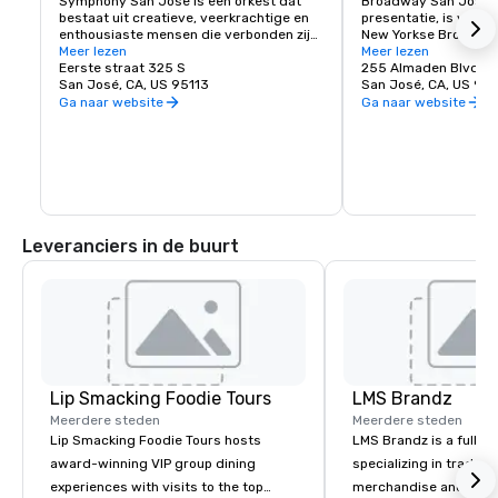
Symphony San Jose is een orkest dat 
Broadway San Jose, 
bestaat uit creatieve, veerkrachtige en 
presentatie, is waar S
enthousiaste mensen die verbonden zijn 
New Yorkse Broadway
door de liefde voor muziek. Het is er 
Meer lezen
vindt. Of je nu hier w
Meer lezen
trots op San Jose thuis te noemen en de 
Eerste straat 325 S
bezoekt, Broadway Sa
255 Almaden Blvd
innovatieve en diverse cultuur van onze 
San José, CA, US 95113
shows die je wilt zien
San José, CA, US 951
gemeenschap te omarmen door 
Ga naar website
Ga naar website
dezelfde geest te weerspiegelen in haar 
optredens en programma's. Elk jaar 
geeft Symphony San Jose tientallen 
optredens, variërend van klassieke 
concerten, iconische films met live 
orkest en tal van onderwijs- en 
gemeenschapsprogramma's.
Leveranciers in de buurt
Lip Smacking Foodie Tours
LMS Brandz
Meerdere steden
Meerdere steden
Lip Smacking Foodie Tours hosts
LMS Brandz is a full-s
award-winning VIP group dining
specializing in trade 
experiences with visits to the top
merchandise and muc