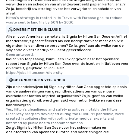
verwijderen en scheiden van afval (bijvoorbeeld papier, karton, enz.)?
heading to the next place on your tour
Zo ja, beschrijf uw strategie voor het verwijderen en scheiden van
itinerary. You Get a Dinner and a Show
afval.
Hilton’s strategy is rooted in its Travel with Purpose goal to reduce 
Our tours offer an exquisite feast plus
waste sent to landfills by 50% by 2030.
entertainment. All tours include a
DIVERSITEIT EN INCLUSIE
knowledgeable, professional guide
Alleen voor Amerikaanse hotels: is Signia by Hilton San Jose en/of het
who leads the group on a walking tour,
moederbedrijf gecertificeerd als een bedrijf dat voor meer dan 51%
offering engaging tidbits and
eigendom is van diverse personen? Zo ja, geef aan als welke van de
fascinating stories. Several other
volgende diverse bedrijven u bent gecertificeerd:
Geen antwoord.
interactive experiences are included
Indien van toepassing, kunt u een link opgeven naar het openbare
along the way exclusively to our tours,
rapport van Signia by Hilton San Jose over de inzet en initiatieven voor
diversiteit, gelijkheid en inclusie?
ensuring there is never a dull moment.
https://jobs.hilton.com/diversity
Different Types of Cuisine Our
GEZONDHEID EN VEILIGHEID
experiences offer the ability to enjoy
Zijn de handelswijzen bij Signia by Hilton San Jose opgesteld op basis
several renowned restaurants in one
van de aanbevelingen van gezondheidsdiensten van openbare
convenient outing, including ones you
overheidsinstanties of privé-organisaties? Zo ja, geef op van welke
organisaties gebruik werd gemaakt voor het ontwikkelen van deze
and your guests might not have
handelswijzen.
discovered otherwise on your own or
Yes, Hilton's cleanliness and safety practices, notably the Hilton 
at a typical corporate dinner. We offer
CleanStay program developed during the COVID-19 pandemic, were 
created in collaboration with both private medical experts and 
a way to try some of the finest spots
informed by public health recommendations.
in the city and dive into various
Zorgt Signia by Hilton San Jose voor het schoonmaken en
desinfecteren van openbare ruimten and voorzieningen die
cuisines and dishes. All the pre-