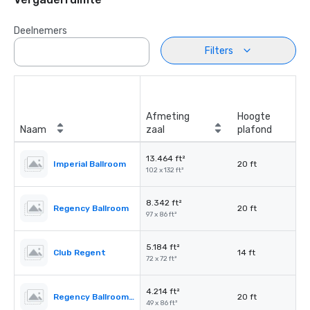
Deelnemers
Filters
Afmeting
Hoogte
Naam
zaal
plafond
13.464 ft²
Imperial Ballroom
20 ft
102 x 132 ft²
8.342 ft²
Regency Ballroom
20 ft
97 x 86 ft²
5.184 ft²
Club Regent
14 ft
72 x 72 ft²
4.214 ft²
Regency Ballroom II
20 ft
49 x 86 ft²