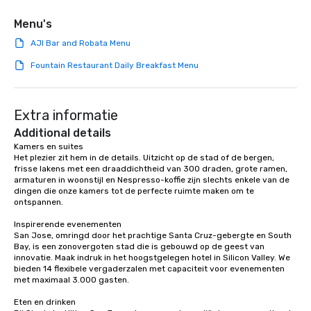
that are sure to add new vitality to
meeting events, from conferences to
Menu's
team building. All-Inclusive Group
AJI Bar and Robata Menu
Dining When meeting planners book a
corporate group event through Lip
Fountain Restaurant Daily Breakfast Menu
Smacking Foodie Tours, the entire
group is assured a top-notch dining
experience with three to four
Extra informatie
signature dishes at each restaurant.
Additional details
Our affordable tours are priced per
Kamers en suites

person with tax and gratuities
Het plezier zit hem in de details. Uitzicht op de stad of de bergen, 
included. The only thing not included
frisse lakens met een draaddichtheid van 300 draden, grote ramen, 
are drinks. However, a beverage
armaturen in woonstijl en Nespresso-koffie zijn slechts enkele van de 
dingen die onze kamers tot de perfecte ruimte maken om te 
package upgrade is available, which
ontspannen.

provides guests a signature cocktail
at various stops. Build Your Network
Inspirerende evenementen

San Jose, omringd door het prachtige Santa Cruz-gebergte en South 
Our exclusive experiences provide the
Bay, is een zonovergoten stad die is gebouwd op de geest van 
ultimate networking opportunities. At
innovatie. Maak indruk in het hoogstgelegen hotel in Silicon Valley. We 
a typical sit-down dinner, you’re lucky
bieden 14 flexibele vergaderzalen met capaciteit voor evenementen 
met maximaal 3.000 gasten.

to engage the person to the left and
right of you. Because our tours take
Eten en drinken

place at multiple restaurants, with