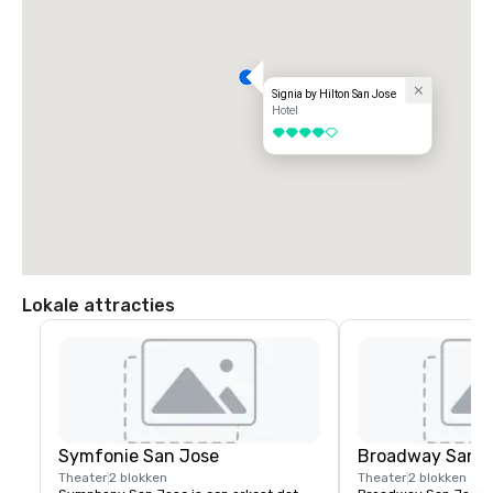
Signia by Hilton San Jose
Hotel
4 van 5
Lokale attracties
Symfonie San Jose
Broadway San J
Theater
2 blokken
Theater
2 blokken