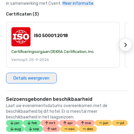
in samenwerking met Cvent.
Meer informatie
Certificaten (3)
ISO 50001:2018
Certificeringsorgaan:
DEKRA Certification, Inc.
Ce
Verloopt: 25-9-2026
V
Details weergeven
Seizoensgebonden beschikbaarheid
Laat uw evenementsdatums overeenkomen met de
beschikbaarheid bij dit hotel. Er is meestal meer
beschikbaarheid in het laagseizoen.
jan
feb
mrt
apr
mei
jun
jul
aug
sep
okt
nov
dec