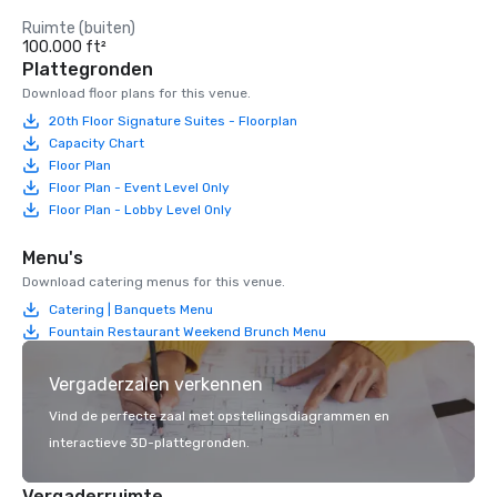
Ruimte (buiten)
100.000 ft²
Plattegronden
Download floor plans for this venue.
20th Floor Signature Suites - Floorplan
Capacity Chart
Floor Plan
Floor Plan - Event Level Only
Floor Plan - Lobby Level Only
Menu's
Download catering menus for this venue.
Catering | Banquets Menu
Fountain Restaurant Weekend Brunch Menu
Vergaderzalen verkennen
Vind de perfecte zaal met opstellingsdiagrammen en
interactieve 3D-plattegronden.
Vergaderruimte