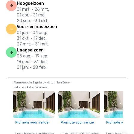
Hoogseizoen
01 mrt. - 26 mrt.
01 apr. - 31 mei
20 sep. - 30 okt.
Voor- en naseizoen
01 jun. - 04 aug.
31 okt. - 17 dec.
27 mrt. - 31 mrt.
Laagseizoen
05 aug. - 19 sep.
18 dec. - 31 dec.
01 jan. - 28 feb.
Planners die Signia by Hilton San Jose
bekeken, keken ook naar
Promote your venue
Promote your venue
Promote your ve
Luxe-hotel in
Washington
,
Luxe-hotel in
Washington
,
Luxe-hotel in
Wash