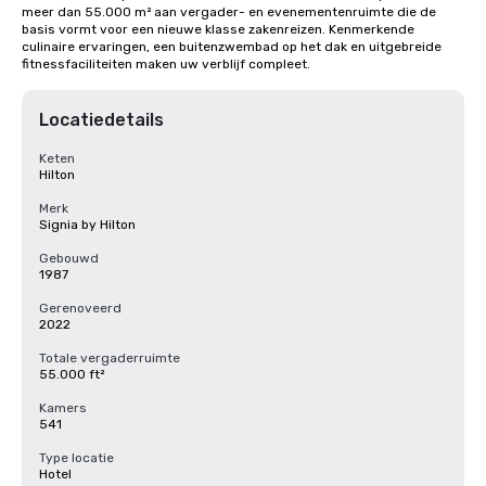
meer dan 55.000 m² aan vergader- en evenementenruimte die de 
basis vormt voor een nieuwe klasse zakenreizen. Kenmerkende 
culinaire ervaringen, een buitenzwembad op het dak en uitgebreide 
fitnessfaciliteiten maken uw verblijf compleet.
Locatiedetails
Keten
Hilton
Merk
Signia by Hilton
Gebouwd
1987
Gerenoveerd
2022
Totale vergaderruimte
55.000 ft²
Kamers
541
Type locatie
Hotel