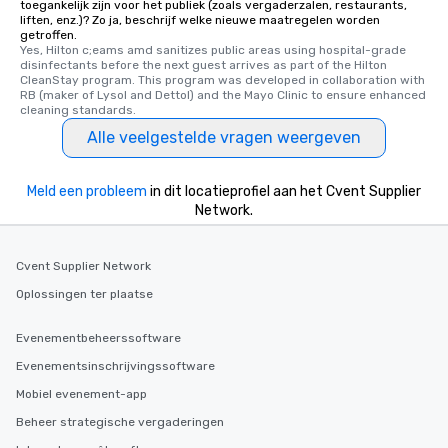
toegankelijk zijn voor het publiek (zoals vergaderzalen, restaurants,
selected dishes are curated to our
liften, enz.)? Zo ja, beschrijf welke nieuwe maatregelen worden
high standards to ensure they will
getroffen.
Yes, Hilton c;eams amd sanitizes public areas using hospital-grade 
delight any palate. Tours Available
disinfectants before the next guest arrives as part of the Hilton 
from Day to Night With any corporate
CleanStay program. This program was developed in collaboration with 
RB (maker of Lysol and Dettol) and the Mayo Clinic to ensure enhanced 
group experience, booking flexibility is
cleaning standards.
key. Whether you desire a tour during
Alle veelgestelde vragen weergeven
business hours or early evening right
after work, we can coordinate with
you to provide options that fit your
Meld een probleem
in dit locatieprofiel aan het Cvent Supplier
needs. Go for as Long or as Short as
Network.
You Like Along with flexible
scheduling, Lip Smacking Foodie
Tours also provides a range of tour
Cvent Supplier Network
durations. Our shortest tour is about
Oplossingen ter plaatse
2.5 hours; our longest is about 5
hours, with optional add-ons and
Evenementbeheerssoftware
incentives.
Evenementsinschrijvingssoftware
Mobiel evenement-app
Beheer strategische vergaderingen