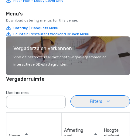
Floor Plan - Lobby Level Only
Menu's
Download catering menus for this venue.
Catering | Banquets Menu
Fountain Restaurant Weekend Brunch Menu
Vergaderzalen verkennen
Vind de perfecte zaal met opstellingsdiagrammen en
interactieve 3D-plattegronden.
Vergaderruimte
Deelnemers
Filters
Afmeting
Hoogte