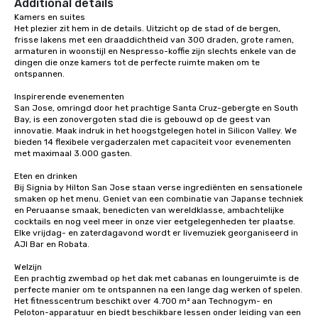
Additional details
Kamers en suites

Het plezier zit hem in de details. Uitzicht op de stad of de bergen, 
frisse lakens met een draaddichtheid van 300 draden, grote ramen, 
armaturen in woonstijl en Nespresso-koffie zijn slechts enkele van de 
dingen die onze kamers tot de perfecte ruimte maken om te 
ontspannen.

Inspirerende evenementen

San Jose, omringd door het prachtige Santa Cruz-gebergte en South 
Bay, is een zonovergoten stad die is gebouwd op de geest van 
innovatie. Maak indruk in het hoogstgelegen hotel in Silicon Valley. We 
bieden 14 flexibele vergaderzalen met capaciteit voor evenementen 
met maximaal 3.000 gasten.

Eten en drinken

Bij Signia by Hilton San Jose staan verse ingrediënten en sensationele 
smaken op het menu. Geniet van een combinatie van Japanse techniek 
en Peruaanse smaak, benedicten van wereldklasse, ambachtelijke 
cocktails en nog veel meer in onze vier eetgelegenheden ter plaatse. 
Elke vrijdag- en zaterdagavond wordt er livemuziek georganiseerd in 
AJI Bar en Robata. 

Welzijn

Een prachtig zwembad op het dak met cabanas en loungeruimte is de 
perfecte manier om te ontspannen na een lange dag werken of spelen. 
Het fitnesscentrum beschikt over 4.700 m² aan Technogym- en 
Peloton-apparatuur en biedt beschikbare lessen onder leiding van een 