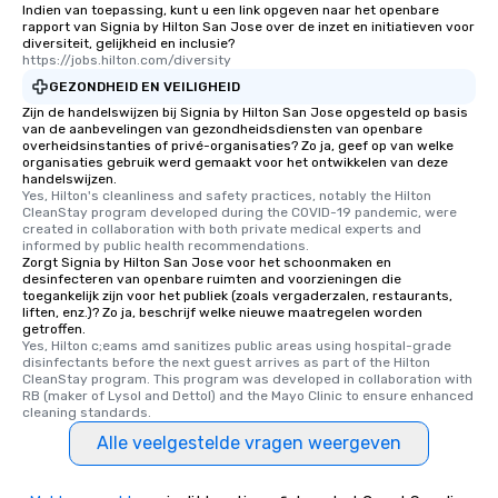
Indien van toepassing, kunt u een link opgeven naar het openbare
rapport van Signia by Hilton San Jose over de inzet en initiatieven voor
diversiteit, gelijkheid en inclusie?
https://jobs.hilton.com/diversity
GEZONDHEID EN VEILIGHEID
Zijn de handelswijzen bij Signia by Hilton San Jose opgesteld op basis
van de aanbevelingen van gezondheidsdiensten van openbare
overheidsinstanties of privé-organisaties? Zo ja, geef op van welke
organisaties gebruik werd gemaakt voor het ontwikkelen van deze
handelswijzen.
Yes, Hilton's cleanliness and safety practices, notably the Hilton 
CleanStay program developed during the COVID-19 pandemic, were 
created in collaboration with both private medical experts and 
informed by public health recommendations.
Zorgt Signia by Hilton San Jose voor het schoonmaken en
desinfecteren van openbare ruimten and voorzieningen die
toegankelijk zijn voor het publiek (zoals vergaderzalen, restaurants,
liften, enz.)? Zo ja, beschrijf welke nieuwe maatregelen worden
getroffen.
Yes, Hilton c;eams amd sanitizes public areas using hospital-grade 
disinfectants before the next guest arrives as part of the Hilton 
CleanStay program. This program was developed in collaboration with 
RB (maker of Lysol and Dettol) and the Mayo Clinic to ensure enhanced 
cleaning standards.
Alle veelgestelde vragen weergeven