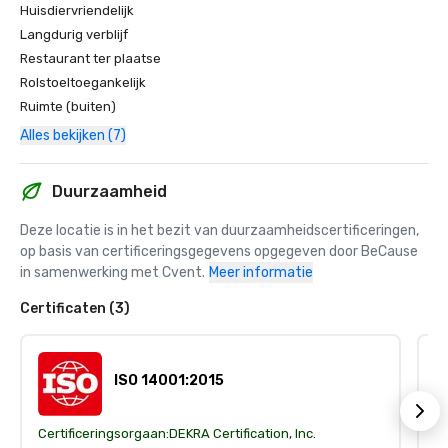
Huisdiervriendelijk
Langdurig verblijf
Restaurant ter plaatse
Rolstoeltoegankelijk
Ruimte (buiten)
Alles bekijken (7)
Duurzaamheid
Deze locatie is in het bezit van duurzaamheidscertificeringen, 
op basis van certificeringsgegevens opgegeven door BeCause 
in samenwerking met Cvent.
Meer informatie
Certificaten (3)
ISO 14001:2015
Certificeringsorgaan:
DEKRA Certification, Inc.
Ce