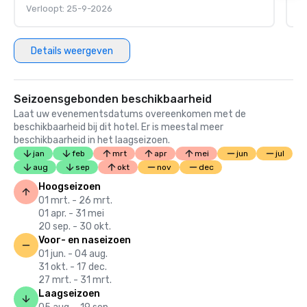
Verloopt: 25-9-2026
V
Details weergeven
Seizoensgebonden beschikbaarheid
Laat uw evenementsdatums overeenkomen met de
beschikbaarheid bij dit hotel. Er is meestal meer
beschikbaarheid in het laagseizoen.
jan
feb
mrt
apr
mei
jun
jul
aug
sep
okt
nov
dec
Hoogseizoen
01 mrt. - 26 mrt.
01 apr. - 31 mei
20 sep. - 30 okt.
Voor- en naseizoen
01 jun. - 04 aug.
31 okt. - 17 dec.
27 mrt. - 31 mrt.
Laagseizoen