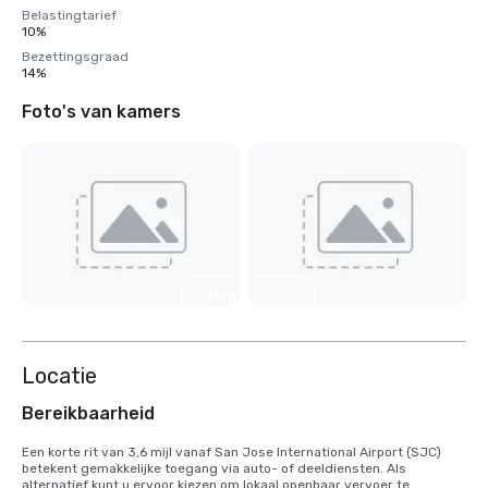
Belastingtarief
10%
Bezettingsgraad
14%
Foto's van kamers
Nog 4
weergeven
Locatie
Bereikbaarheid
Een korte rit van 3,6 mijl vanaf San Jose International Airport (SJC) 
betekent gemakkelijke toegang via auto- of deeldiensten. Als 
alternatief kunt u ervoor kiezen om lokaal openbaar vervoer te 