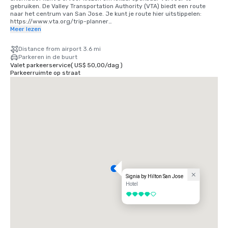
gebruiken. De Valley Transportation Authority (VTA) biedt een route 
naar het centrum van San Jose. Je kunt je route hier uitstippelen: 
https://www.vta.org/trip-planner

Meer lezen
Als u vanaf San Francisco International Airport (SFO) komt, is de beste 
optie om 40 minuten naar het zuiden te rijden of gebruik te maken van 
Distance from airport 3.6 mi
een gedeelde ritdienst. Als alternatief kunt u de trein gebruiken via 
Parkeren in de buurt
BART en Caltrain. https://www.bart.gov en https://www.caltrain.com
Valet parkeerservice
(
US$ 50,00
/
dag
)
Parkeerruimte op straat
Signia by Hilton San Jose
Hotel
4 van 5