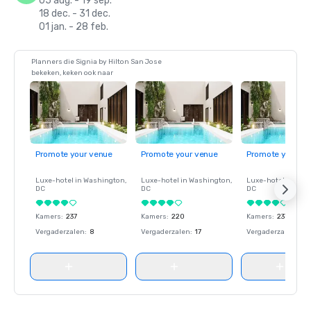
05 aug. - 19 sep.
18 dec. - 31 dec.
01 jan. - 28 feb.
Planners die Signia by Hilton San Jose
bekeken, keken ook naar
Promote your venue
Promote your venue
Promote your ve
Luxe-hotel in
Washington
,
Luxe-hotel in
Washington
,
Luxe-hotel in
Wash
DC
DC
DC
Kamers
:
237
Kamers
:
220
Kamers
:
237
Vergaderzalen
:
8
Vergaderzalen
:
17
Vergaderzalen
:
8