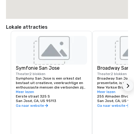
Lokale attracties
Symfonie San Jose
Broadway San J
Theater
2 blokken
Theater
2 blokken
Symphony San Jose is een orkest dat 
Broadway San Jose, 
bestaat uit creatieve, veerkrachtige en 
presentatie, is waar S
enthousiaste mensen die verbonden zijn 
New Yorkse Broadway
door de liefde voor muziek. Het is er 
Meer lezen
vindt. Of je nu hier w
Meer lezen
trots op San Jose thuis te noemen en de 
Eerste straat 325 S
bezoekt, Broadway Sa
255 Almaden Blvd
innovatieve en diverse cultuur van onze 
San José, CA, US 95113
shows die je wilt zien
San José, CA, US 951
gemeenschap te omarmen door 
Ga naar website
Ga naar website
dezelfde geest te weerspiegelen in haar 
optredens en programma's. Elk jaar 
geeft Symphony San Jose tientallen 
optredens, variërend van klassieke 
concerten, iconische films met live 
orkest en tal van onderwijs- en 