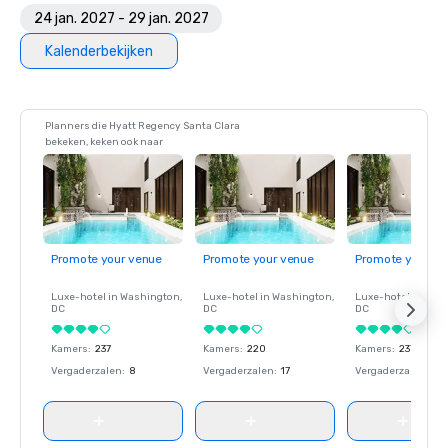
24 jan. 2027 - 29 jan. 2027
Kalenderbekijken
Planners die Hyatt Regency Santa Clara
bekeken, keken ook naar
Promote your venue
Promote your venue
Promote your ve
Luxe-hotel in
Washington
,
Luxe-hotel in
Washington
,
Luxe-hotel in
Wash
DC
DC
DC
Kamers
:
237
Kamers
:
220
Kamers
:
237
Vergaderzalen
:
8
Vergaderzalen
:
17
Vergaderzalen
:
8