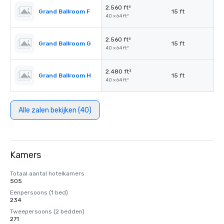
2.560 ft²
Grand Ballroom F
15 ft
40 x 64 ft²
2.560 ft²
Grand Ballroom G
15 ft
40 x 64 ft²
2.480 ft²
Grand Ballroom H
15 ft
40 x 64 ft²
Alle zalen bekijken (40)
Kamers
Totaal aantal hotelkamers
505
Eenpersoons (1 bed)
234
Tweepersoons (2 bedden)
271