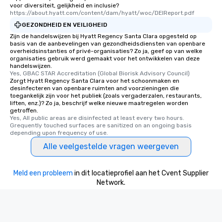
voor diversiteit, gelijkheid en inclusie?
https://about.hyatt.com/content/dam/hyatt/woc/DEIReport.pdf
GEZONDHEID EN VEILIGHEID
Zijn de handelswijzen bij Hyatt Regency Santa Clara opgesteld op
basis van de aanbevelingen van gezondheidsdiensten van openbare
overheidsinstanties of privé-organisaties? Zo ja, geef op van welke
organisaties gebruik werd gemaakt voor het ontwikkelen van deze
handelswijzen.
Yes, GBAC STAR Accreditation (Global Biorisk Advisory Council)
Zorgt Hyatt Regency Santa Clara voor het schoonmaken en
desinfecteren van openbare ruimten and voorzieningen die
toegankelijk zijn voor het publiek (zoals vergaderzalen, restaurants,
liften, enz.)? Zo ja, beschrijf welke nieuwe maatregelen worden
getroffen.
Yes, All public areas are disinfected at least every two hours. 
Grequently touched surfaces are sanitized on an ongoing basis 
depending upon frequency of use.
Alle veelgestelde vragen weergeven
Meld een probleem
in dit locatieprofiel aan het Cvent Supplier
Network.