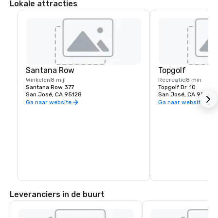
Lokale attracties
Santana Row
Topgolf
Winkelen
8 mijl
Recreatie
8 min
Santana Row 377
Topgolf Dr. 10
San José, CA 95128
San José, CA 95002
Ga naar website
Ga naar website
Leveranciers in de buurt