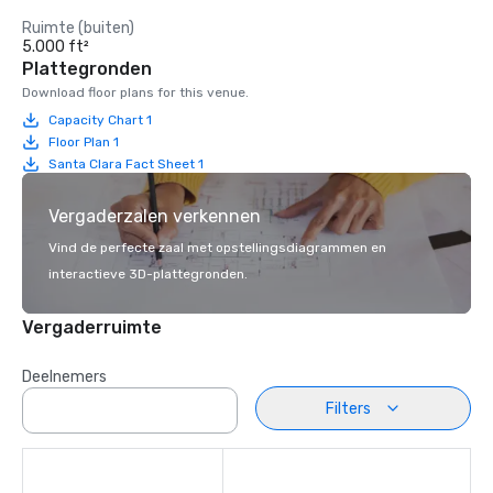
Ruimte (buiten)
5.000 ft²
Plattegronden
Download floor plans for this venue.
Capacity Chart 1
Floor Plan 1
Santa Clara Fact Sheet 1
Vergaderzalen verkennen
Vind de perfecte zaal met opstellingsdiagrammen en
interactieve 3D-plattegronden.
Vergaderruimte
Deelnemers
Filters