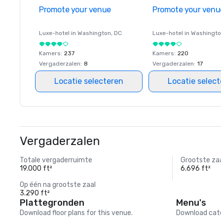
Promote your venue
Promote your venu
Luxe-hotel in
Washington
, DC
Luxe-hotel in
Washingt
Kamers
:
237
Kamers
:
220
Vergaderzalen
:
8
Vergaderzalen
:
17
Locatie selecteren
Locatie selec
Vergaderzalen
Totale vergaderruimte
Grootste za
19.000 ft²
6.696 ft²
Op één na grootste zaal
3.290 ft²
Plattegronden
Menu's
Download floor plans for this venue.
Download cate