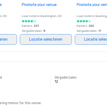
e
Promote your venue
Promote your ve
on
, DC
Luxe-hotel in
Washington
, DC
Luxe-hotel in
Washing
Kamers
:
237
Kamers
:
220
Vergaderzalen
:
8
Vergaderzalen
:
17
teren
Locatie selecteren
Locatie sele
al
Vergaderzalen
12
ring menus for this venue.