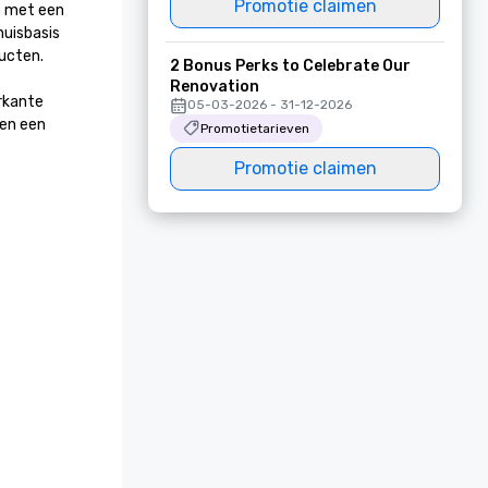
Promotie claimen
b met een 
uisbasis 
en.

2 Bonus Perks to Celebrate Our
Renovation
kante 
05-03-2026 - 31-12-2026
en een 
Promotietarieven
Promotie claimen