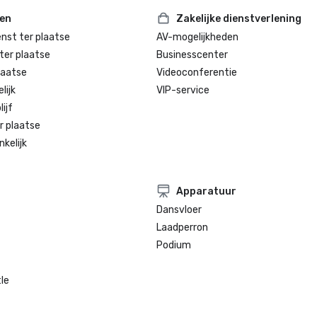
ten
Zakelijke dienstverlening
enst ter plaatse
AV-mogelijkheden
ter plaatse
Businesscenter
laatse
Videoconferentie
lijk
VIP-service
ijf
r plaatse
kelijk
Apparatuur
Dansvloer
Laadperron
Podium
le