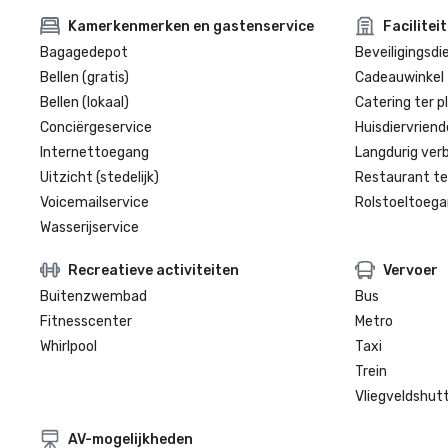
Kamerkenmerken en gastenservice
Facilitei
Bagagedepot
Beveiligingsdi
Bellen (gratis)
Cadeauwinkel 
Bellen (lokaal)
Catering ter p
Conciërgeservice
Huisdiervriende
Internettoegang
Langdurig verbl
Uitzicht (stedelijk)
Restaurant te
Voicemailservice
Rolstoeltoegan
Wasserijservice
Recreatieve activiteiten
Vervoer
Buitenzwembad
Bus
Fitnesscenter
Metro
Whirlpool
Taxi
Trein
Vliegveldshutt
AV-mogelijkheden