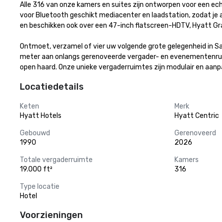
Alle 316 van onze kamers en suites zijn ontworpen voor een ech
voor Bluetooth geschikt mediacenter en laadstation, zodat je a
en beschikken ook over een 47-inch flatscreen-HDTV, Hyatt Gr
Ontmoet, verzamel of vier uw volgende grote gelegenheid in Sa
meter aan onlangs gerenoveerde vergader- en evenementenrui
open haard. Onze unieke vergaderruimtes zijn modulair en aanpa
Locatiedetails
Keten
Merk
Hyatt Hotels
Hyatt Centric
Gebouwd
Gerenoveerd
1990
2026
Totale vergaderruimte
Kamers
19.000 ft²
316
Type locatie
Hotel
Voorzieningen