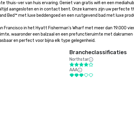
te thuis-ver van huis ervaring. Geniet van gratis wifi en een mediahu
ltijd aangesloten en in contact bent. Onze kamers zijn uw perfecte th
and Bed™ met luxe beddengoed en een rustgevend bad met luxe product
n Francisco in het Hyatt Fisherman's Wharf met meer dan 19.000 vier
mte, waaronder een balzaal en een prefunctieruimte met dakramen 
sbaar en perfect voor bijna elk type gelegenheid.
Brancheclassificaties
Northstar
AAA