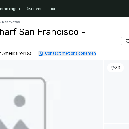
temmingen
Discover
Luxe
ly Renovated
harf San Francisco -
n Amerika, 94133
|
Contact met ons opnemen
3D