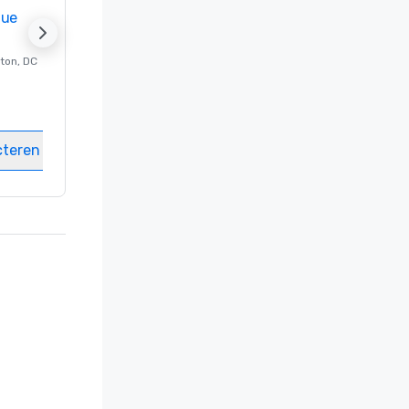
nue
Promote your venue
ton
, DC
Luxe-hotel in
Washington
, DC
Kamers
:
237
Vergaderzalen
:
8
cteren
Locatie selecteren