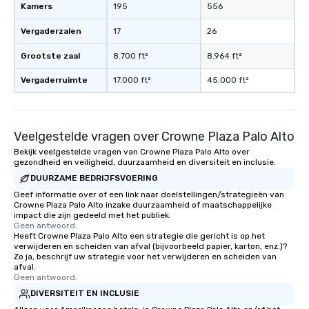
Kamers
195
556
Vergaderzalen
17
26
Grootste zaal
8.700 ft²
8.964 ft²
Vergaderruimte
17.000 ft²
45.000 ft²
Veelgestelde vragen over Crowne Plaza Palo Alto
Bekijk veelgestelde vragen van Crowne Plaza Palo Alto over
gezondheid en veiligheid, duurzaamheid en diversiteit en inclusie.
DUURZAME BEDRIJFSVOERING
Geef informatie over of een link naar doelstellingen/strategieën van
Crowne Plaza Palo Alto inzake duurzaamheid of maatschappelijke
impact die zijn gedeeld met het publiek.
Geen antwoord.
Heeft Crowne Plaza Palo Alto een strategie die gericht is op het
verwijderen en scheiden van afval (bijvoorbeeld papier, karton, enz.)?
Zo ja, beschrijf uw strategie voor het verwijderen en scheiden van
afval.
Geen antwoord.
DIVERSITEIT EN INCLUSIE