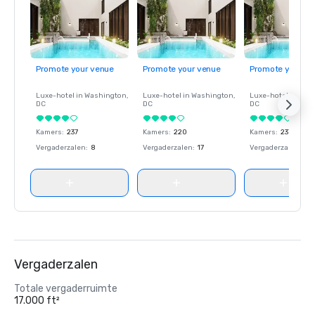
Promote your venue
Promote your venue
Promote your ve
Luxe-hotel in
Washington
,
Luxe-hotel in
Washington
,
Luxe-hotel in
Wash
DC
DC
DC
Kamers
:
237
Kamers
:
220
Kamers
:
237
Vergaderzalen
:
8
Vergaderzalen
:
17
Vergaderzalen
:
8
Vergaderzalen
Totale vergaderruimte
17.000 ft²