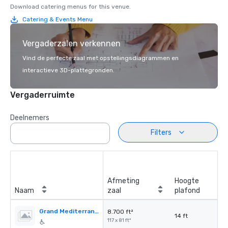
Download catering menus for this venue.
Catering & Events Menu
Vergaderzalen verkennen
Vind de perfecte zaal met opstellingsdiagrammen en
interactieve 3D-plattegronden.
Vergaderruimte
Deelnemers
Filters
Afmeting
Hoogte
Naam
zaal
plafond
Grand Mediterranean Ballroom
8.700 ft²
14 ft
117 x 81 ft²