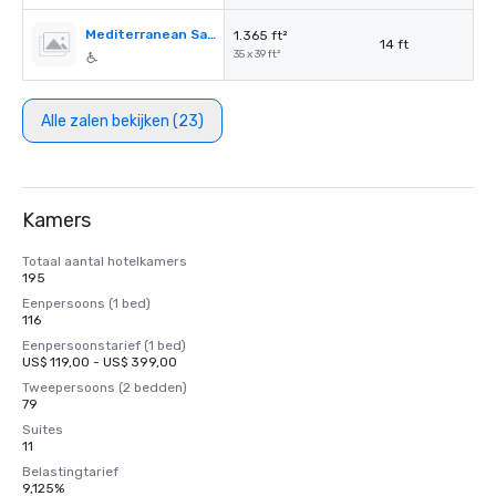
Mediterranean Salon B
1.365 ft²
14 ft
35 x 39 ft²
Alle zalen bekijken (23)
Kamers
Totaal aantal hotelkamers
195
Eenpersoons (1 bed)
116
Eenpersoonstarief (1 bed)
US$ 119,00 - US$ 399,00
Tweepersoons (2 bedden)
79
Suites
11
Belastingtarief
9,125%