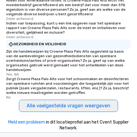
Alleen voor Amerikaanse hotels: is Crowne Plaza Palo Alto en/of het
moederbedrijf gecertificeerd als een bedrijf dat voor meer dan 51%
eigendom is van diverse personen? Zo ja, geef aan als welke van de
volgende diverse bedrijven u bent gecertificeerd:
Geen antwoord.
Indien van toepassing, kunt u een link opgeven naar het openbare
rapport van Crowne Plaza Palo Alto over de inzet en initiatieven voor
diversiteit, gelijkheid en inclusie?
Geen antwoord.
GEZONDHEID EN VEILIGHEID
Zijn de handelswijzen bij Crowne Plaza Palo Alto opgesteld op basis
van de aanbevelingen van gezondheidsdiensten van openbare
overheidsinstanties of privé-organisaties? Zo ja, geef op van welke
organisaties gebruik werd gemaakt voor het ontwikkelen van deze
handelswijzen.
Yes, NA
Zorgt Crowne Plaza Palo Alto voor het schoonmaken en desinfecteren
van openbare ruimten and voorzieningen die toegankelijk zijn voor het
publiek (zoals vergaderzalen, restaurants, liften, enz.)? Zo ja, beschrijf
welke nieuwe maatregelen worden getroffen.
No
Alle veelgestelde vragen weergeven
Meld een probleem
in dit locatieprofiel aan het Cvent Supplier
Network.