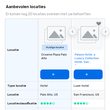
Aanbevolen locaties
Er komen nog 20 locaties overeen met uw behoeften
Huidige locatie
Locatie
Crowne Plaza Palo
Palace Hotel, a
Removed from
Alto
Luxury Collection
favorites
Hotel, San
Francisco
Type locatie
Hotel
Luxe-hotel
Locatie
Palo Alto
, US
San Francisco
, US
Locatieclassificatie