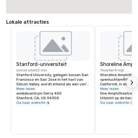
Lokale attracties
Stanford-universiteit
Shoreline Amphi
Universiteit
3 min
Theater
4 mijl
Stanford University, gelegen tussen San 
Shoreline Amphitheatr
Francisco en San Jose in het hart van 
openluchtamfitheater 
Silicon Valley, wordt erkend als een van's 
Californië, in de San 
werelds toonaangevende onderzoeks- 
Meer lezen
De zaal heeft een cap
Meer lezen
en onderwijsinstellingen.
winkelcentrum Serra 450
One Amphitheatre P
Stanford, CA, US 94305
Uitzicht op de bergen
Ga naar website
Ga naar website