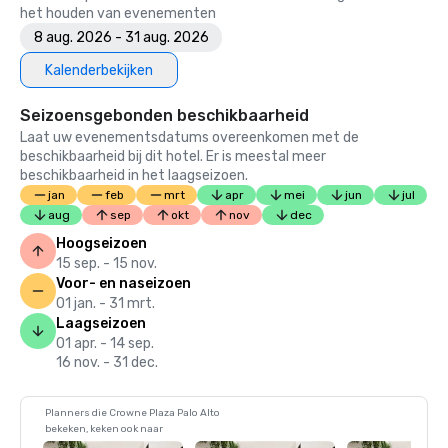
het houden van evenementen
8 aug. 2026 - 31 aug. 2026
Kalenderbekijken
Seizoensgebonden beschikbaarheid
Laat uw evenementsdatums overeenkomen met de
beschikbaarheid bij dit hotel. Er is meestal meer
beschikbaarheid in het laagseizoen.
jan
feb
mrt
apr
mei
jun
jul
aug
sep
okt
nov
dec
Hoogseizoen
15 sep. - 15 nov.
Voor- en naseizoen
01 jan. - 31 mrt.
Laagseizoen
01 apr. - 14 sep.
16 nov. - 31 dec.
Planners die Crowne Plaza Palo Alto
bekeken, keken ook naar