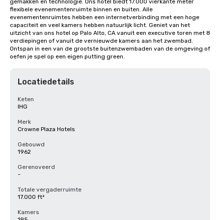
gemakken en technologie. Ons hotel biedt 17.000 vierkante meter 
flexibele evenementenruimte binnen en buiten. Alle 
evenementenruimtes hebben een internetverbinding met een hoge 
capaciteit en veel kamers hebben natuurlijk licht. Geniet van het 
uitzicht van ons hotel op Palo Alto, CA vanuit een executive toren met 8 
verdiepingen of vanuit de vernieuwde kamers aan het zwembad. 
Ontspan in een van de grootste buitenzwembaden van de omgeving of 
oefen je spel op een eigen putting green.
Locatiedetails
Keten
IHG
Merk
Crowne Plaza Hotels
Gebouwd
1962
Gerenoveerd
-
Totale vergaderruimte
17.000 ft²
Kamers
195