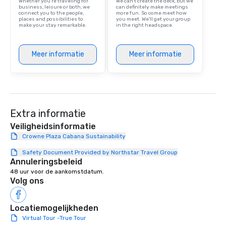
Whether you’re traveling for
We can't create the deck, but we
business, leisure or both, we
can definitely make meetings
connect you to the people,
more fun. So come meet how
places and possibilities to
you meet. We'll get your group
make your stay remarkable.
in the right headspace.
Meer informatie
Meer informatie
Extra informatie
Veiligheidsinformatie
Crowne Plaza Cabana Sustainability
Safety Document Provided by Northstar Travel Group
Annuleringsbeleid
48 uur voor de aankomstdatum.
Volg ons
Locatiemogelijkheden
Virtual Tour -True Tour