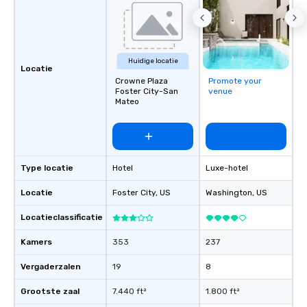
Huidige locatie
Locatie
Crowne Plaza
Promote your
Foster City-San
venue
Mateo
Type locatie
Hotel
Luxe-hotel
Locatie
Foster City
, US
Washington
, US
Locatieclassificatie
Kamers
353
237
Vergaderzalen
19
8
Grootste zaal
7.440 ft²
1.800 ft²