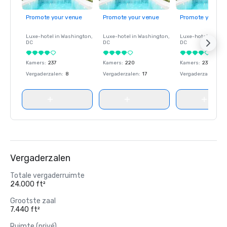
Promote your venue
Promote your venue
Promote your ve
Luxe-hotel in
Washington
,
Luxe-hotel in
Washington
,
Luxe-hotel in
Wash
DC
DC
DC
Kamers
:
237
Kamers
:
220
Kamers
:
237
Vergaderzalen
:
8
Vergaderzalen
:
17
Vergaderzalen
:
8
Vergaderzalen
Totale vergaderruimte
24.000 ft²
Grootste zaal
7.440 ft²
Ruimte (privé)