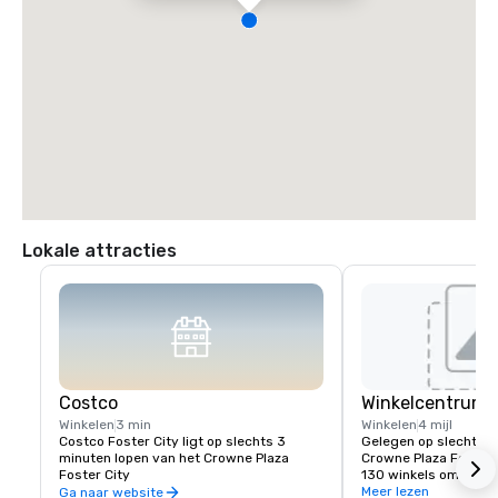
Lokale attracties
Costco
Winkelcentrum H
Winkelen
3 min
Winkelen
4 mijl
Costco Foster City ligt op slechts 3 
Gelegen op slechts 6,
minuten lopen van het Crowne Plaza 
Crowne Plaza Foster 
Foster City
130 winkels om van t
Plaza Foster City bied
Meer lezen
Ga naar website