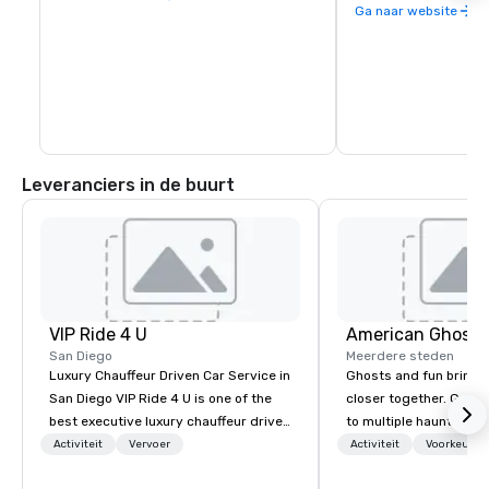
een gratis pendeldien
Ga naar website
Hilldales Shopping Ce
Leveranciers in de buurt
VIP Ride 4 U
American Ghost 
San Diego
Meerdere steden
Luxury Chauffeur Driven Car Service in
Ghosts and fun bring 
San Diego VIP Ride 4 U is one of the
closer together. Guided experiences
best executive luxury chauffeur driven
to multiple haunted loc
car service in San Diego for Airport
group will be treated t
Activiteit
Vervoer
Activiteit
Voorkeursm
Transfers, Business, Wedding and
experience during a 9