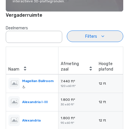
interactieve 3D-plattegronden.
Vergaderruimte
Deelnemers
Filters
Afmeting
Hoogte
Naam
zaal
plafond
Magellan Ballroom
7.440 ft²
12 ft
120 x 60 ft²
1.800 ft²
Alexandria I-III
12 ft
30 x 60 ft²
1.800 ft²
Alexandria
12 ft
90 x 60 ft²