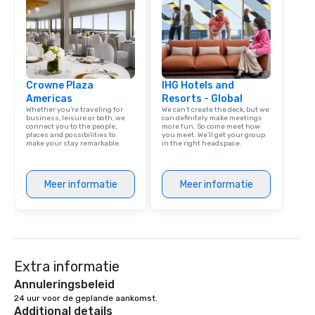
and spooky event.
Crowne Plaza
IHG Hotels and
Americas
Resorts - Global
Whether you’re traveling for
We can't create the deck, but we
business, leisure or both, we
can definitely make meetings
connect you to the people,
more fun. So come meet how
places and possibilities to
you meet. We'll get your group
make your stay remarkable.
in the right headspace.
Meer informatie
Meer informatie
Extra informatie
Annuleringsbeleid
24 uur voor de geplande aankomst.
Additional details