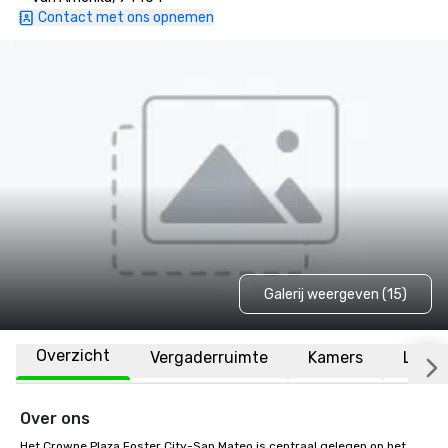
Contact met ons opnemen
Galerij weergeven (15)
Overzicht
Vergaderruimte
Kamers
Locat
Over ons
Het Crowne Plaza Foster City-San Mateo is centraal gelegen op het 