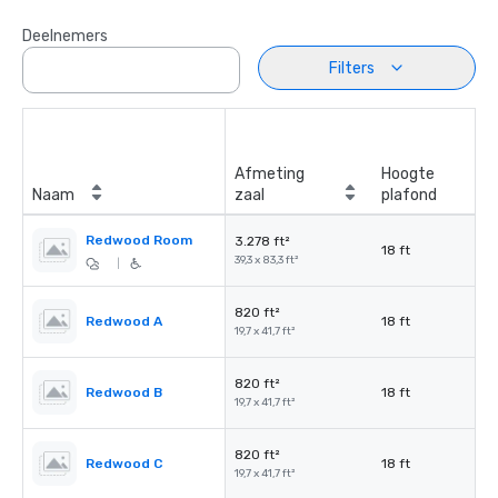
Deelnemers
Filters
Afmeting
Hoogte
Naam
zaal
plafond
Redwood Room
3.278 ft²
18 ft
39,3 x 83,3 ft²
|
820 ft²
Redwood A
18 ft
19,7 x 41,7 ft²
820 ft²
Redwood B
18 ft
19,7 x 41,7 ft²
820 ft²
Redwood C
18 ft
19,7 x 41,7 ft²