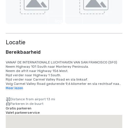
Nog 3
weergeven
Locatie
Bereikbaarheid
VANAF DE INTERNATIONALE LUCHTHAVEN VAN SAN FRANCISCO (SFO)

Neem Highway 101 South naar Monterey Peninsula.

Neem de afrit naar Highway 156 West.

Rijd verder naar Highway 1 South.

Rijd verder naar Carmel Valley Road en sla linksaf.

Volg Carmel Valley Road gedurende 9,6 kilometer en sla rechtsaf naar 
Robinson Canyon Road.

Meer lezen
Sla rechtsaf bij de splitsing in de weg. Carmel Valley Ranch is de 
tweede oprit aan de linkerkant.

Distance from airport 13 mi
Parkeren in de buurt
VANAF DE INTERNATIONALE LUCHTHAVEN VAN SAN JOSE (SJC)

Gratis parkeren
Neem Highway 101 South naar Monterey Peninsula.

Valet parkeerservice
Neem de afrit naar Highway 156 West. Rijd verder naar Highway 1 
South.

Rijd verder naar Carmel Valley Road en sla linksaf.

Volg Carmel Valley Road gedurende 9,6 kilometer en sla rechtsaf naar 