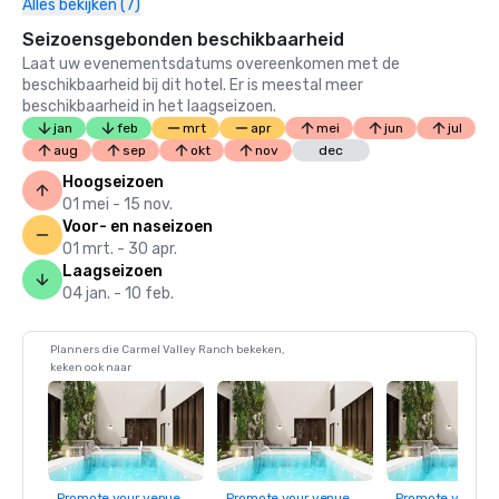
Alles bekijken (7)
Seizoensgebonden beschikbaarheid
Laat uw evenementsdatums overeenkomen met de
beschikbaarheid bij dit hotel. Er is meestal meer
beschikbaarheid in het laagseizoen.
jan
feb
mrt
apr
mei
jun
jul
aug
sep
okt
nov
dec
Hoogseizoen
01 mei - 15 nov.
Voor- en naseizoen
01 mrt. - 30 apr.
Laagseizoen
04 jan. - 10 feb.
Planners die Carmel Valley Ranch bekeken,
keken ook naar
Promote your venue
Promote your venue
Promote your ve