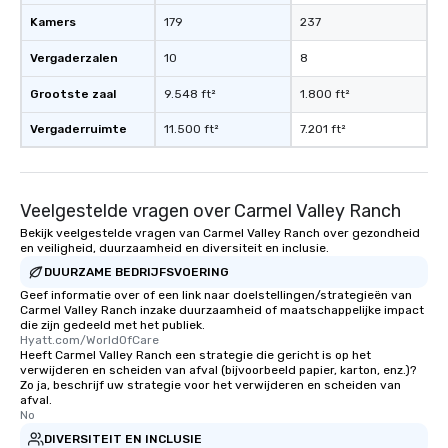
Kamers
179
237
Vergaderzalen
10
8
Grootste zaal
9.548 ft²
1.800 ft²
Vergaderruimte
11.500 ft²
7.201 ft²
Veelgestelde vragen over Carmel Valley Ranch
Bekijk veelgestelde vragen van Carmel Valley Ranch over gezondheid
en veiligheid, duurzaamheid en diversiteit en inclusie.
DUURZAME BEDRIJFSVOERING
Geef informatie over of een link naar doelstellingen/strategieën van
Carmel Valley Ranch inzake duurzaamheid of maatschappelijke impact
die zijn gedeeld met het publiek.
Hyatt.com/WorldOfCare
Heeft Carmel Valley Ranch een strategie die gericht is op het
verwijderen en scheiden van afval (bijvoorbeeld papier, karton, enz.)?
Zo ja, beschrijf uw strategie voor het verwijderen en scheiden van
afval.
No
DIVERSITEIT EN INCLUSIE