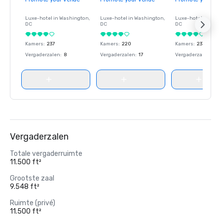
Luxe-hotel in
Washington
,
Luxe-hotel in
Washington
,
Luxe-hotel in
Wash
DC
DC
DC
Kamers
:
237
Kamers
:
220
Kamers
:
237
Vergaderzalen
:
8
Vergaderzalen
:
17
Vergaderzalen
:
8
Vergaderzalen
Totale vergaderruimte
11.500 ft²
Grootste zaal
9.548 ft²
Ruimte (privé)
11.500 ft²