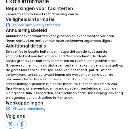
Extra informatie
documentary “The Esse
Beperkingen voor faciliteiten
which peaked at #1 in 
Kamerprijzen exclusief resorttoeslag van $70
Documentaries category. “Not
Veiligheidsinformatie
short of spectacular” -
source safely at hyatt hotels
Annuleringsbeleid
Vandenberghe | The V
Inquire for other optio
Annuleringsvoorwaarden voor groepen en evenementen variëren. 
Neem contact op met een van onze verkoopvertegenwoordigers.
trio, sax, drummer, DJ,
Additional details
Een perfecte locatie buiten de mistgordel aan de kust aan de 
zonnigste kant van het schiereiland Monterey biedt de ideale 
achtergrond voor buitenevenementen en teambuildingactiviteiten. 
Groepen kunnen hun vaardigheden testen met kampioenschapsgolf op 
de gerestaureerde Pete Dye-baan van het resort, par 70, of een 
verkwikkend tennis op twaalf banen die worden beheerd door de 
bekroonde Peter Burwash International. Aanvullende 
recreatiemogelijkheden zijn onder meer: de 11 behandelkamers van 
Spa Aiyana, drie zwembaden, wandelpaden, rondleidingen door de 
biologische tuin, paardrijden, onze kenmerkende Bee Keeping-ervaring 
en legendarische attracties in Monterey.
Webkoppelingen
Virtuele rondleiding
Volg ons