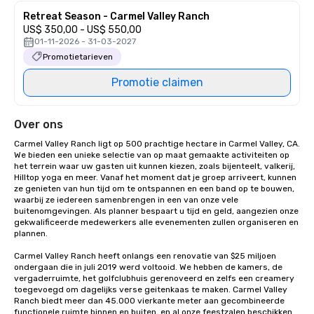
Retreat Season - Carmel Valley Ranch
US$ 350,00 - US$ 550,00
01-11-2026 - 31-03-2027
Promotietarieven
Promotie claimen
Over ons
Carmel Valley Ranch ligt op 500 prachtige hectare in Carmel Valley, CA. 
We bieden een unieke selectie van op maat gemaakte activiteiten op 
het terrein waar uw gasten uit kunnen kiezen, zoals bijenteelt, valkerij, 
Hilltop yoga en meer. Vanaf het moment dat je groep arriveert, kunnen 
ze genieten van hun tijd om te ontspannen en een band op te bouwen, 
waarbij ze iedereen samenbrengen in een van onze vele 
buitenomgevingen. Als planner bespaart u tijd en geld, aangezien onze 
gekwalificeerde medewerkers alle evenementen zullen organiseren en 
plannen.

Carmel Valley Ranch heeft onlangs een renovatie van $25 miljoen 
ondergaan die in juli 2019 werd voltooid. We hebben de kamers, de 
vergaderruimte, het golfclubhuis gerenoveerd en zelfs een creamery 
toegevoegd om dagelijks verse geitenkaas te maken. Carmel Valley 
Ranch biedt meer dan 45.000 vierkante meter aan gecombineerde 
functionele ruimte binnen en buiten, en al onze feestzalen beschikken 