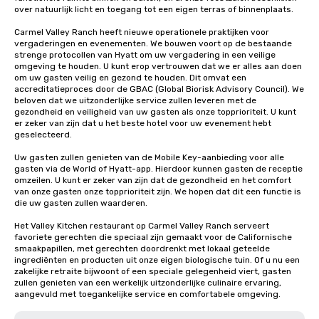
over natuurlijk licht en toegang tot een eigen terras of binnenplaats.

Carmel Valley Ranch heeft nieuwe operationele praktijken voor 
vergaderingen en evenementen. We bouwen voort op de bestaande 
strenge protocollen van Hyatt om uw vergadering in een veilige 
omgeving te houden. U kunt erop vertrouwen dat we er alles aan doen 
om uw gasten veilig en gezond te houden. Dit omvat een 
accreditatieproces door de GBAC (Global Biorisk Advisory Council). We 
beloven dat we uitzonderlijke service zullen leveren met de 
gezondheid en veiligheid van uw gasten als onze topprioriteit. U kunt 
er zeker van zijn dat u het beste hotel voor uw evenement hebt 
geselecteerd.

Uw gasten zullen genieten van de Mobile Key-aanbieding voor alle 
gasten via de World of Hyatt-app. Hierdoor kunnen gasten de receptie 
omzeilen. U kunt er zeker van zijn dat de gezondheid en het comfort 
van onze gasten onze topprioriteit zijn. We hopen dat dit een functie is 
die uw gasten zullen waarderen.

Het Valley Kitchen restaurant op Carmel Valley Ranch serveert 
favoriete gerechten die speciaal zijn gemaakt voor de Californische 
smaakpapillen, met gerechten doordrenkt met lokaal geteelde 
ingrediënten en producten uit onze eigen biologische tuin. Of u nu een 
zakelijke retraite bijwoont of een speciale gelegenheid viert, gasten 
zullen genieten van een werkelijk uitzonderlijke culinaire ervaring, 
aangevuld met toegankelijke service en comfortabele omgeving.