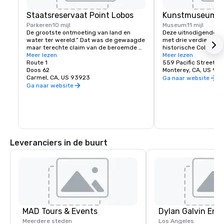
Staatsreservaat Point Lobos
Kunstmuseum v
Parkeren
10 mijl
Museum
11 mijl
De grootste ontmoeting van land en 
Deze uitnodigende b
water ter wereld.” Dat was de gewaagde 
met drie verdiepingen
maar terechte claim van de beroemde 
historische Colton Hal
landschapskunstenaar Francis McComas 
Meer lezen
Monterey. Het museum
Meer lezen
voor Point Lobos. Iedereen die hier komt, 
Route 1
acht galerieën gewijd
559 Pacific Street
is het erover eens dat de schoonheid 
Doos 62
tentoonstellingen va
Monterey, CA, US 93
van deze met bomen begroeide landtong 
Carmel, CA, US 93923
vroege Californische 
Ga naar website
ongeëvenaard is.
fotografie en hedend
Ga naar website
kunstbibliotheek bied
om te lezen en onderz
wanneer het museum o
cadeauwinkel bevat c
ongebruikelijke kaart
mooie selectie boeken
kunstperiode of artie
Leveranciers in de buurt
Rolstoeltoegang is be
ingang van het beeld
Pacific en Calle Princ
MAD Tours & Events
Dylan Galvin Ent
Meerdere steden
Los Angeles