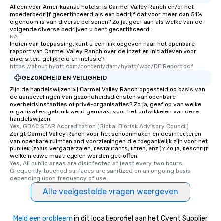
Alleen voor Amerikaanse hotels: is Carmel Valley Ranch en/of het
moederbedrijf gecertificeerd als een bedrijf dat voor meer dan 51%
eigendom is van diverse personen? Zo ja, geef aan als welke van de
volgende diverse bedrijven u bent gecertificeerd:
NA
Indien van toepassing, kunt u een link opgeven naar het openbare
rapport van Carmel Valley Ranch over de inzet en initiatieven voor
diversiteit, gelijkheid en inclusie?
https://about.hyatt.com/content/dam/hyatt/woc/DEIReport.pdf
GEZONDHEID EN VEILIGHEID
Zijn de handelswijzen bij Carmel Valley Ranch opgesteld op basis van
de aanbevelingen van gezondheidsdiensten van openbare
overheidsinstanties of privé-organisaties? Zo ja, geef op van welke
organisaties gebruik werd gemaakt voor het ontwikkelen van deze
handelswijzen.
Yes, GBAC STAR Accreditation (Global Biorisk Advisory Council)
Zorgt Carmel Valley Ranch voor het schoonmaken en desinfecteren
van openbare ruimten and voorzieningen die toegankelijk zijn voor het
publiek (zoals vergaderzalen, restaurants, liften, enz.)? Zo ja, beschrijf
welke nieuwe maatregelen worden getroffen.
Yes, All public areas are disinfected at least every two hours. 
Grequently touched surfaces are sanitized on an ongoing basis 
depending upon frequency of use.
Alle veelgestelde vragen weergeven
Meld een probleem
in dit locatieprofiel aan het Cvent Supplier