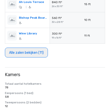
Ah Louis Terrace
840 ft²
15 ft
26 x 30 ft²
|
Bishop Peak Boardroom
560 ft²
10 ft
30 x 28 ft²
Wine Library
300 ft²
11 ft
19 x 16 ft²
Alle zalen bekijken (11)
Kamers
Totaal aantal hotelkamers
78
Eenpersoons (1 bed)
58
Tweepersoons (2 bedden)
12