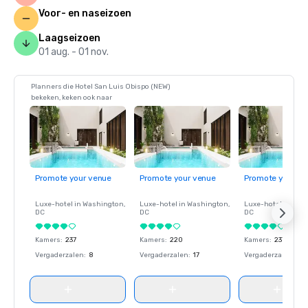
Voor- en naseizoen
Laagseizoen
01 aug. - 01 nov.
Planners die Hotel San Luis Obispo (NEW)
bekeken, keken ook naar
Promote your venue
Promote your venue
Promote your ve
Luxe-hotel in
Washington
,
Luxe-hotel in
Washington
,
Luxe-hotel in
Wash
DC
DC
DC
Kamers
:
237
Kamers
:
220
Kamers
:
237
Vergaderzalen
:
8
Vergaderzalen
:
17
Vergaderzalen
:
8