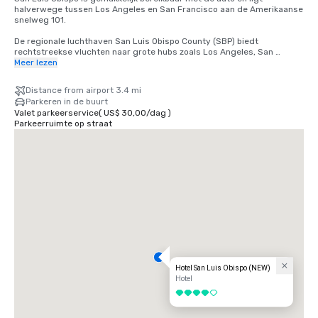
halverwege tussen Los Angeles en San Francisco aan de Amerikaanse 
snelweg 101. 

De regionale luchthaven San Luis Obispo County (SBP) biedt 
rechtstreekse vluchten naar grote hubs zoals Los Angeles, San 
Francisco, San Diego, Phoenix, Portland, Seattle, Denver en Dallas/Fort 
Meer lezen
Worth, met handige verbindingen in het hele land. 

Distance from airport 3.4 mi
De dagelijkse Amtrak-service op de Coast Starlight en Pacific Surfliner 
Parkeren in de buurt
stopt ook op slechts enkele minuten van het centrum.
Valet parkeerservice
(
US$ 30,00
/
dag
)
Parkeerruimte op straat
Hotel San Luis Obispo (NEW)
Hotel
4 van 5