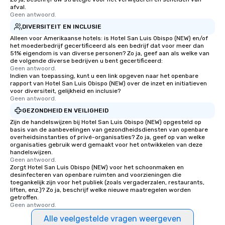
afval.
Geen antwoord.
DIVERSITEIT EN INCLUSIE
Alleen voor Amerikaanse hotels: is Hotel San Luis Obispo (NEW) en/of
het moederbedrijf gecertificeerd als een bedrijf dat voor meer dan
51% eigendom is van diverse personen? Zo ja, geef aan als welke van
de volgende diverse bedrijven u bent gecertificeerd:
Geen antwoord.
Indien van toepassing, kunt u een link opgeven naar het openbare
rapport van Hotel San Luis Obispo (NEW) over de inzet en initiatieven
voor diversiteit, gelijkheid en inclusie?
Geen antwoord.
GEZONDHEID EN VEILIGHEID
Zijn de handelswijzen bij Hotel San Luis Obispo (NEW) opgesteld op
basis van de aanbevelingen van gezondheidsdiensten van openbare
overheidsinstanties of privé-organisaties? Zo ja, geef op van welke
organisaties gebruik werd gemaakt voor het ontwikkelen van deze
handelswijzen.
Geen antwoord.
Zorgt Hotel San Luis Obispo (NEW) voor het schoonmaken en
desinfecteren van openbare ruimten and voorzieningen die
toegankelijk zijn voor het publiek (zoals vergaderzalen, restaurants,
liften, enz.)? Zo ja, beschrijf welke nieuwe maatregelen worden
getroffen.
Geen antwoord.
Alle veelgestelde vragen weergeven