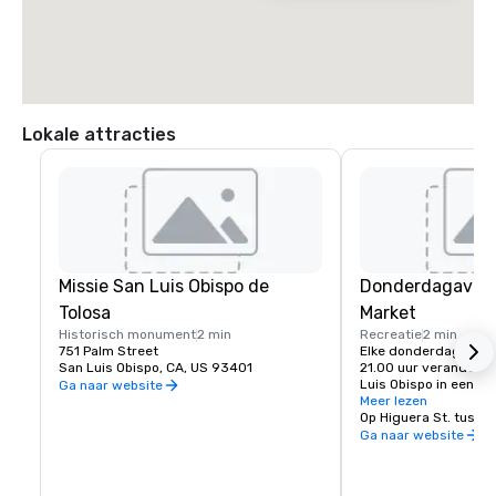
Lokale attracties
Missie San Luis Obispo de
Donderdagavon
Tolosa
Market
Historisch monument
2 min
Recreatie
2 min
751 Palm Street
Elke donderdagavond 
San Luis Obispo, CA, US 93401
21.00 uur verandert 
Luis Obispo in een fo
Ga naar website
waardoor Higuera Str
Meer lezen
afgesloten en bezoek
van handelaar naar h
Ga naar website
wandelen. Met meer d
biedt de bruisende Sa
Farmers' Market verse