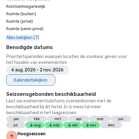
Rolstoeltoegankelijk
Ruimte (buiten)
Ruimte (privé)
Ruimte (semi-privé)
Alles bekijken (7)
Benodigde datums
Prioriteitsperioden waaraan locaties de voorkeur geven voor
het houden van evenementen
6 aug. 2026 - 2 nov. 2026
Kalenderbekijken
Seizoensgebonden beschikbaarheid
Laat uw evenementsdatums overeenkomen met de
beschikbaarheid bij dit hotel. Er is meestal meer
beschikbaarheid in het laagseizoen.
jan
feb
mrt
apr
mei
jun
jul
aug
sep
okt
nov
dec
Hoogseizoen