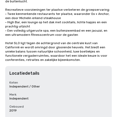
de buitenlucht.

Recreatieve voorzieningen ter plaatse verbeteren de groepservaring:

• Twee kenmerkende restaurants ter plaatse, waaronder Ox + Anchor, 
een door Michelin erkend steakhouse

• High Bar, een lounge op het dak met cocktails, lichte hapjes en een 
prachtig uitzicht

• Een volledig uitgeruste spa, een buitenzwembad en een jacuzzi, en 
een ultramodern fitnesscentrum voor de gasten

Hotel SLO ligt tegen de achtergrond van de centrale kust van 
Californië en wordt omringd door glooiende heuvels. Het biedt een 
unieke balans tussen natuurlijke schoonheid, luxe boetiekjes en 
functionele vergaderruimtes, waardoor het een ideale keuze is voor 
conferenties, retraites en zakelijke bijeenkomsten.
Locatiedetails
Keten
Independent / Other
Merk
Independent
Gebouwd
2019