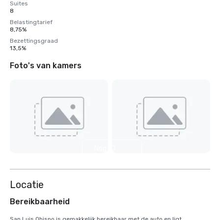
Suites
8
Belastingtarief
8,75%
Bezettingsgraad
13,5%
Foto's van kamers
Nog 10
weergeven
Locatie
Bereikbaarheid
San Luis Obispo is gemakkelijk bereikbaar met de auto en ligt 