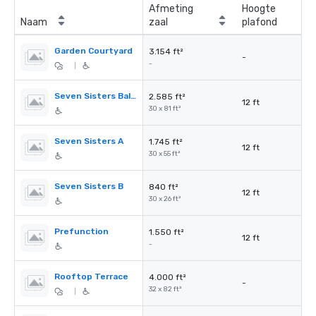
Afmeting
Hoogte
Naam
zaal
plafond
Garden Courtyard
3.154 ft²
-
-
|
Seven Sisters Ballroom A+B
2.585 ft²
12 ft
30 x 81 ft²
Seven Sisters A
1.745 ft²
12 ft
30 x 55 ft²
Seven Sisters B
840 ft²
12 ft
30 x 26 ft²
Prefunction
1.550 ft²
12 ft
-
Rooftop Terrace
4.000 ft²
-
32 x 82 ft²
|