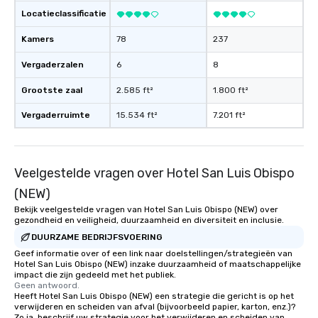
Locatieclassificatie
Kamers
78
237
Vergaderzalen
6
8
Grootste zaal
2.585 ft²
1.800 ft²
Vergaderruimte
15.534 ft²
7.201 ft²
Veelgestelde vragen over Hotel San Luis Obispo
(NEW)
Bekijk veelgestelde vragen van Hotel San Luis Obispo (NEW) over
gezondheid en veiligheid, duurzaamheid en diversiteit en inclusie.
DUURZAME BEDRIJFSVOERING
Geef informatie over of een link naar doelstellingen/strategieën van
Hotel San Luis Obispo (NEW) inzake duurzaamheid of maatschappelijke
impact die zijn gedeeld met het publiek.
Geen antwoord.
Heeft Hotel San Luis Obispo (NEW) een strategie die gericht is op het
verwijderen en scheiden van afval (bijvoorbeeld papier, karton, enz.)?
Zo ja, beschrijf uw strategie voor het verwijderen en scheiden van