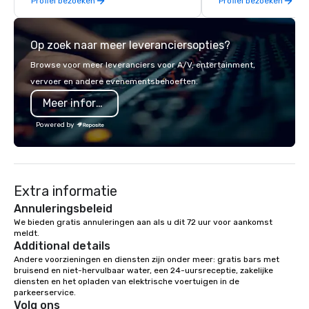
Profiel bezoeken
Profiel bezoeken
across 15 destinations in three
countries. With local teams deeply
integrated into the communities they
Op zoek naar meer leveranciersopties?
serve, Terramar delivers remarkable
service and innovative solutions for
Browse voor meer leveranciers voor A/V, entertainment,
clients in the incentive, corporate, and
vervoer en andere evenementsbehoeften.
association sectors. Terramar's
Meer informatie
services encompass transportation,
tours, team-building, gifting, event
Powered by
staffing, program logistics, decor and
event design, entertainment,
corporate social responsibility (CSR),
speaker coordination, sustainability
Extra informatie
initiatives, and more.
Annuleringsbeleid
We bieden gratis annuleringen aan als u dit 72 uur voor aankomst 
meldt.
Additional details
Andere voorzieningen en diensten zijn onder meer: gratis bars met 
bruisend en niet-hervulbaar water, een 24-uursreceptie, zakelijke 
diensten en het opladen van elektrische voertuigen in de 
parkeerservice.
Volg ons