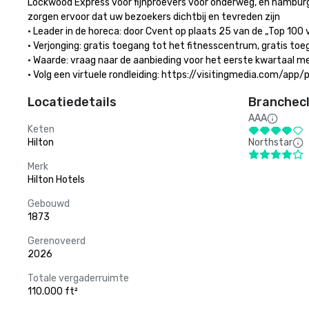
Lockwood Express voor fijnproevers voor onderweg, en hamburge
zorgen ervoor dat uw bezoekers dichtbij en tevreden zijn

• Leader in de horeca: door Cvent op plaats 25 van de „Top 100 v
• Verjonging: gratis toegang tot het fitnesscentrum, gratis toe
• Waarde: vraag naar de aanbieding voor het eerste kwartaal 
• Volg een virtuele rondleiding: https://visitingmedia.com/ap
Locatiedetails
Branchecl
AAA
Keten
Hilton
Northstar
Merk
Hilton Hotels
Gebouwd
1873
Gerenoveerd
2026
Totale vergaderruimte
110.000 ft²