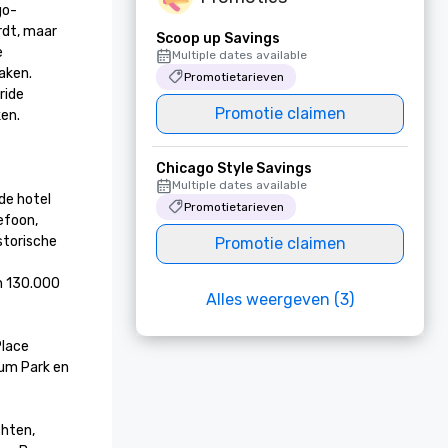
go-
dt, maar 
Scoop up Savings
 
Multiple dates available
ken. 
Promotietarieven
ide 
Promotie claimen
.

Chicago Style Savings
Multiple dates available
e hotel 
Promotietarieven
foon, 
storische 
Promotie claimen
n 130.000 
Alles weergeven (3)
lace 
um Park en 
hten, 