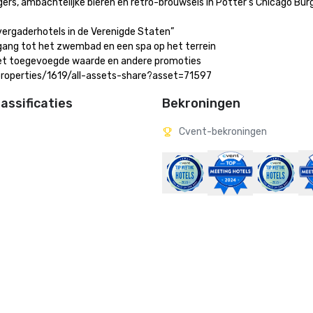
rs, ambachtelijke bieren en retro-brouwsels in Potter's Chicago Burg
ergaderhotels in de Verenigde Staten” 

gang tot het zwembad en een spa op het terrein 

met toegevoegde waarde en andere promoties

p/properties/1619/all-assets-share?asset=71597
assificaties
Bekroningen
Cvent-bekroningen