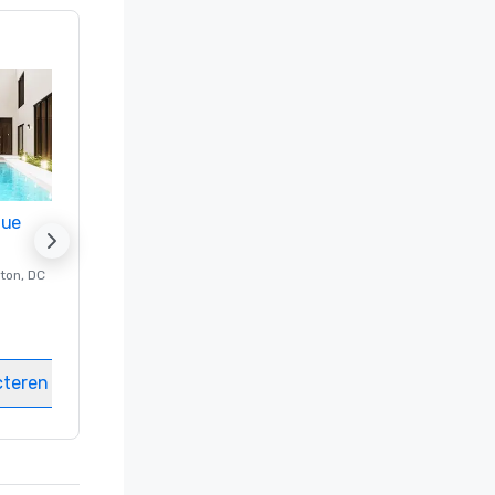
nue
Promote your venue
ton
, DC
Luxe-hotel in
Washington
, DC
Kamers
:
237
Vergaderzalen
:
8
cteren
Locatie selecteren