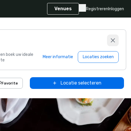
Venues
Registreren
Inloggen
s en boek uw ideale
Meer informatie
Locaties zoeken
te
Locatie selecteren
Favorite