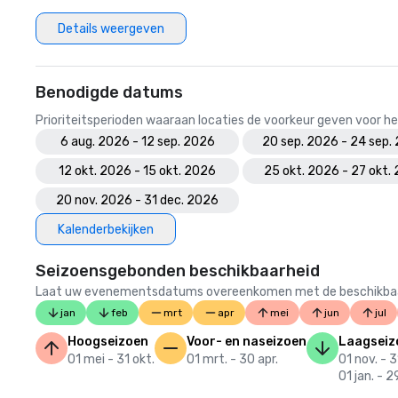
Details weergeven
Benodigde datums
Prioriteitsperioden waaraan locaties de voorkeur geven voor
6 aug. 2026 - 12 sep. 2026
20 sep. 2026 - 24 sep.
12 okt. 2026 - 15 okt. 2026
25 okt. 2026 - 27 okt.
20 nov. 2026 - 31 dec. 2026
Kalenderbekijken
Seizoensgebonden beschikbaarheid
Laat uw evenementsdatums overeenkomen met de beschikbaarheid
jan
feb
mrt
apr
mei
jun
jul
Hoogseizoen
Voor- en naseizoen
Laagseiz
01 mei - 31 okt.
01 mrt. - 30 apr.
01 nov. - 3
01 jan. - 2