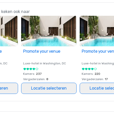
, keken ook naar
e
Promote your venue
Promote your ve
on
, DC
Luxe-hotel in
Washington
, DC
Luxe-hotel in
Washing
Kamers
:
237
Kamers
:
220
Vergaderzalen
:
8
Vergaderzalen
:
17
teren
Locatie selecteren
Locatie sele