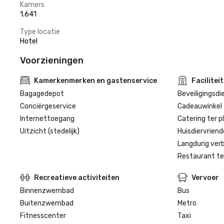
Kamers
1.641
Type locatie
Hotel
Voorzieningen
Kamerkenmerken en gastenservice
Facilitei
Bagagedepot
Beveiligingsdi
Conciërgeservice
Cadeauwinkel 
Internettoegang
Catering ter p
Uitzicht (stedelijk)
Huisdiervriende
Langdurig verbl
Restaurant te
Recreatieve activiteiten
Vervoer
Binnenzwembad
Bus
Buitenzwembad
Metro
Fitnesscenter
Taxi