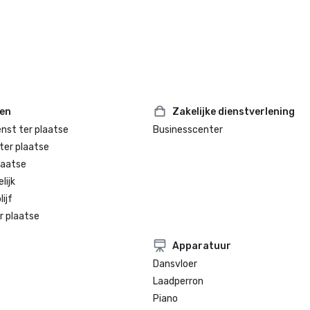
ten
Zakelijke dienstverlening
enst ter plaatse
Businesscenter
ter plaatse
laatse
lijk
ijf
r plaatse
Apparatuur
Dansvloer
Laadperron
Piano