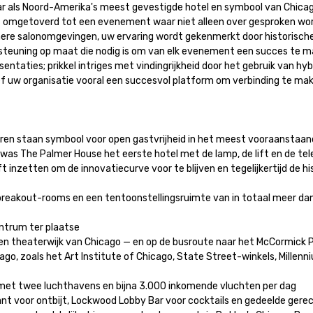
ar als Noord-Amerika's meest gevestigde hotel en symbool van Chica
dt omgetoverd tot een evenement waar niet alleen over gesproken wor
nere salonomgevingen, uw ervaring wordt gekenmerkt door historische
steuning op maat die nodig is om van elk evenement een succes te ma
entaties; prikkel intriges met vindingrijkheid door het gebruik van hybr
 uw organisatie vooral een succesvol platform om verbinding te maken
uren staan symbool voor open gastvrijheid in het meest vooraanstaand
as The Palmer House het eerste hotel met de lamp, de lift en de tele
t inzetten om de innovatiecurve voor te blijven en tegelijkertijd de hi
77 breakout-rooms en een tentoonstellingsruimte van in totaal meer da
rum ter plaatse 

le en theaterwijk van Chicago — en op de busroute naar het McCormick P
, zoals het Art Institute of Chicago, State Street-winkels, Millenni
met twee luchthavens en bijna 3.000 inkomende vluchten per dag 

nt voor ontbijt, Lockwood Lobby Bar voor cocktails en gedeelde gerec