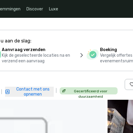
temmingen
Discover
Luxe
u aan de slag:
Aanvraag verzenden
Boeking
Kijk de geselecteerde locaties na en
Vergelijk offerte
verzend een aanvraag
evenementsruim
Contact met ons
|
Gecertificeerd voor
|
opnemen
duurzaamheid