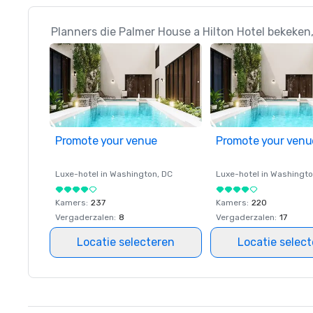
Planners die Palmer House a Hilton Hotel bekeken
Promote your venue
Promote your venu
Luxe-hotel in
Washington
, DC
Luxe-hotel in
Washingt
Kamers
:
237
Kamers
:
220
Vergaderzalen
:
8
Vergaderzalen
:
17
Locatie selecteren
Locatie selec