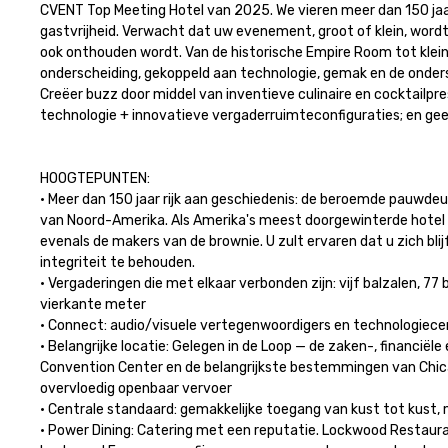
CVENT Top Meeting Hotel van 2025. We vieren meer dan 150 ja
gastvrijheid. Verwacht dat uw evenement, groot of klein, wor
ook onthouden wordt. Van de historische Empire Room tot klei
onderscheiding, gekoppeld aan technologie, gemak en de onder
Creëer buzz door middel van inventieve culinaire en cocktailpres
technologie + innovatieve vergaderruimteconfiguraties; en geef
HOOGTEPUNTEN: 

• Meer dan 150 jaar rijk aan geschiedenis: de beroemde pauwde
van Noord-Amerika. Als Amerika's meest doorgewinterde hotel w
evenals de makers van de brownie. U zult ervaren dat u zich blijf
integriteit te behouden. 

• Vergaderingen die met elkaar verbonden zijn: vijf balzalen, 
vierkante meter

• Connect: audio/visuele vertegenwoordigers en technologiecent
• Belangrijke locatie: Gelegen in de Loop — de zaken-, financië
Convention Center en de belangrijkste bestemmingen van Chicago
overvloedig openbaar vervoer

• Centrale standaard: gemakkelijke toegang van kust tot kust, 
• Power Dining: Catering met een reputatie. Lockwood Restaura