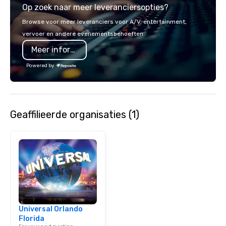
Op zoek naar meer leveranciersopties?
fast, reliable turnarou
same-day gallery deli
Browse voor meer leveranciers voor A/V, entertainment,
agenda demands it), 
vervoer en andere evenementsbehoeften.
site professionalism, a
Meer informatie
to extend the life of y
marketing, social, and
Powered by
channels. From multi-
to executive headshot
team scales to your ev
of contact, consistent 
Geaffilieerde organisaties (1)
market.
Universal Orlando
Florida