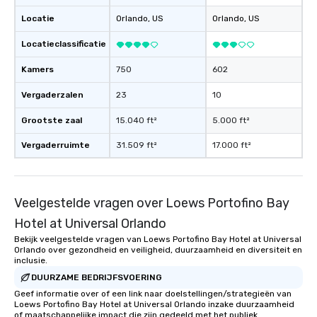
Locatie
Orlando
, US
Orlando
, US
Locatieclassificatie
Kamers
750
602
Vergaderzalen
23
10
Grootste zaal
15.040 ft²
5.000 ft²
Vergaderruimte
31.509 ft²
17.000 ft²
Veelgestelde vragen over Loews Portofino Bay
Hotel at Universal Orlando
Bekijk veelgestelde vragen van Loews Portofino Bay Hotel at Universal
Orlando over gezondheid en veiligheid, duurzaamheid en diversiteit en
inclusie.
DUURZAME BEDRIJFSVOERING
Geef informatie over of een link naar doelstellingen/strategieën van
Loews Portofino Bay Hotel at Universal Orlando inzake duurzaamheid
of maatschappelijke impact die zijn gedeeld met het publiek.