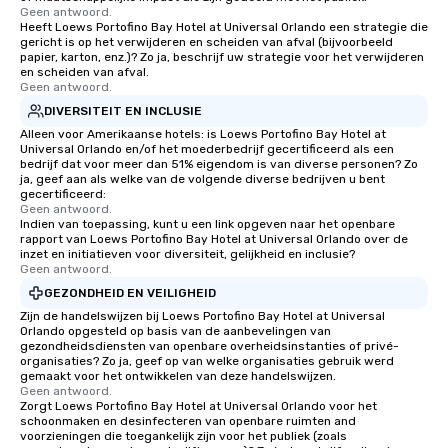
Geen antwoord.
Heeft Loews Portofino Bay Hotel at Universal Orlando een strategie die
gericht is op het verwijderen en scheiden van afval (bijvoorbeeld
papier, karton, enz.)? Zo ja, beschrijf uw strategie voor het verwijderen
en scheiden van afval.
Geen antwoord.
DIVERSITEIT EN INCLUSIE
Alleen voor Amerikaanse hotels: is Loews Portofino Bay Hotel at
Universal Orlando en/of het moederbedrijf gecertificeerd als een
bedrijf dat voor meer dan 51% eigendom is van diverse personen? Zo
ja, geef aan als welke van de volgende diverse bedrijven u bent
gecertificeerd:
Geen antwoord.
Indien van toepassing, kunt u een link opgeven naar het openbare
rapport van Loews Portofino Bay Hotel at Universal Orlando over de
inzet en initiatieven voor diversiteit, gelijkheid en inclusie?
Geen antwoord.
GEZONDHEID EN VEILIGHEID
Zijn de handelswijzen bij Loews Portofino Bay Hotel at Universal
Orlando opgesteld op basis van de aanbevelingen van
gezondheidsdiensten van openbare overheidsinstanties of privé-
organisaties? Zo ja, geef op van welke organisaties gebruik werd
gemaakt voor het ontwikkelen van deze handelswijzen.
Geen antwoord.
Zorgt Loews Portofino Bay Hotel at Universal Orlando voor het
schoonmaken en desinfecteren van openbare ruimten and
voorzieningen die toegankelijk zijn voor het publiek (zoals