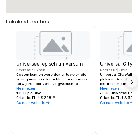
Lokale attracties
Universeel episch universum
Universal CityW
Recreatie
15 min
Recreatie
3 min
Gasten kunnen werelden ontdekken die 
Universal CityWalk™ i
ze nog nooit eerder hebben meegemaakt 
plek van Orlando voor
terwijl ze door verbazingwekkende 
biedt unieke thema-lo
portalen stappen die hen meenemen 
Meer lezen
zijn voor alles, van kl
Meer lezen
naar de opwinding van The Wizarding 
1001 Epic Blvd
enorme ceremonies en
6000 Universal Boul
World of Harry Potter™ - Ministry of 
Orlando, FL, US 32819
locatie kan worden a
Orlando, FL, US 3281
Magic™, SUPER NINTENDO WORLD™, How 
behoeften met unieke 
Ga naar website
Ga naar website
to Train Your Dragon — Isle of Berk, Dark 
entertainment en mee
Universe en meer. Vijf meeslepende 
restaurant voor een 
werelden. Een geweldig themapark.
het hele complex voo
blokfeest waar je bez
laten.