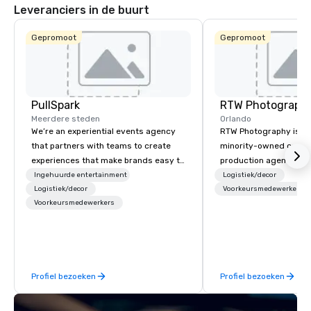
Leveranciers in de buurt
Gepromoot
Gepromoot
PullSpark
RTW Photograph
Meerdere steden
Orlando
We’re an experiential events agency
RTW Photography is a c
that partners with teams to create
minority-owned corpor
experiences that make brands easy to
production agency he
love and hard to forget. Most
Orlando, with teams s
Ingehuurde entertainment
Logistiek/decor
companies already know what makes
Logistiek/decor
Atlanta, Miami, and L
Voorkeursmedewerkers
Voorkeursmedewerkers
them easy to love; we help teams
coverage available na
design moments that truly stick
specialize in conferen
backed by our trademarked
conventions, trade sh
neuroscience tool, Nistinct.
corporate events, deli
photography, videogra
Profiel bezoeken
Profiel bezoeken
lounges, photo booths
and our signature Pho
activation. Planners c