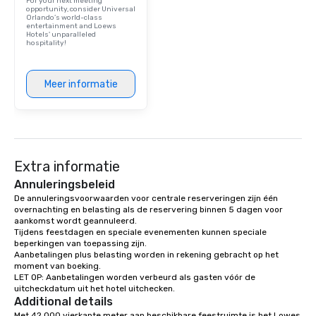
For your next meeting
opportunity, consider Universal
Orlando’s world-class
entertainment and Loews
Hotels' unparalleled
hospitality!
Meer informatie
Extra informatie
Annuleringsbeleid
De annuleringsvoorwaarden voor centrale reserveringen zijn één 
overnachting en belasting als de reservering binnen 5 dagen voor 
aankomst wordt geannuleerd.

Tijdens feestdagen en speciale evenementen kunnen speciale 
beperkingen van toepassing zijn.

Aanbetalingen plus belasting worden in rekening gebracht op het 
moment van boeking.

LET OP: Aanbetalingen worden verbeurd als gasten vóór de 
uitcheckdatum uit het hotel uitchecken.
Additional details
Met 42.000 vierkante meter aan beschikbare feestruimte is het Lowes 