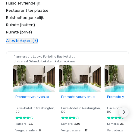
Huisdiervriendelijk
Restaurant ter plaatse
Rolstoeltoegankelijk
Ruimte (buiten)
Ruimte (privé)
Alles bekijken (7)
Planners die Loews Portofino Bay Hotel at
Universal Orlando bekeken, keken ook naar
Promote your venue
Promote your venue
Promote your ve
Luxe-hotel in
Washington
,
Luxe-hotel in
Washington
,
Luxe-hotel in
Wash
DC
DC
DC
Kamers
:
237
Kamers
:
220
Kamers
:
237
Vergaderzalen
:
8
Vergaderzalen
:
17
Vergaderzalen
:
8