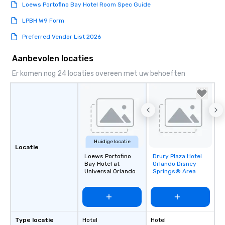
Loews Portofino Bay Hotel Room Spec Guide
LPBH W9 Form
Preferred Vendor List 2026
Aanbevolen locaties
Er komen nog 24 locaties overeen met uw behoeften
Huidige locatie
Locatie
Loews Portofino
Drury Plaza Hotel
Removed from
Bay Hotel at
Orlando Disney
favorites
Universal Orlando
Springs® Area
Type locatie
Hotel
Hotel