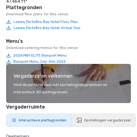
47.464 ft²
Plattegronden
Download floor plans for this venue.
Loews Portofino Bay Hotel Floor Plan
Loews Portofino Bay Hotel Virtual Tour
Menu's
Download catering menus for this venue.
2026 PBH ELITE Banquet Menu
Banquet Menu July-Dec 2026
Vergaderzalen verkennen
Vind de perfecte zaal met opstellingsdiagrammen en
interactieve 3D-plattegronden.
Vergaderruimte
Interactieve plattegronden
Opstellingen vergaderzaal
Deelnemers