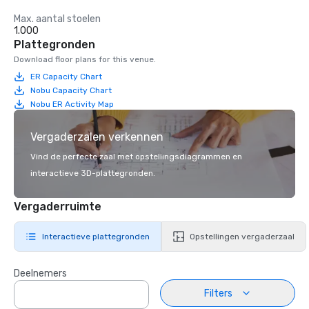
Max. aantal stoelen
1.000
Plattegronden
Download floor plans for this venue.
ER Capacity Chart
Nobu Capacity Chart
Nobu ER Activity Map
Vergaderzalen verkennen
Vind de perfecte zaal met opstellingsdiagrammen en
interactieve 3D-plattegronden.
Vergaderruimte
Interactieve plattegronden
Opstellingen vergaderzaal
Deelnemers
Filters