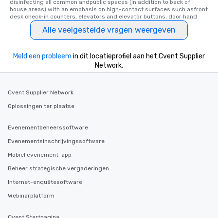
disinfecting all common andpublic spaces (in addition to back of 
house areas) with an emphasis on high-contact surfaces such asfront 
desk check-in counters, elevators and elevator buttons, door hand
Alle veelgestelde vragen weergeven
Meld een probleem
in dit locatieprofiel aan het Cvent Supplier
Network.
Cvent Supplier Network
Oplossingen ter plaatse
Evenementbeheerssoftware
Evenementsinschrijvingssoftware
Mobiel evenement-app
Beheer strategische vergaderingen
Internet-enquêtesoftware
Webinarplatform
Cvent Startpagina