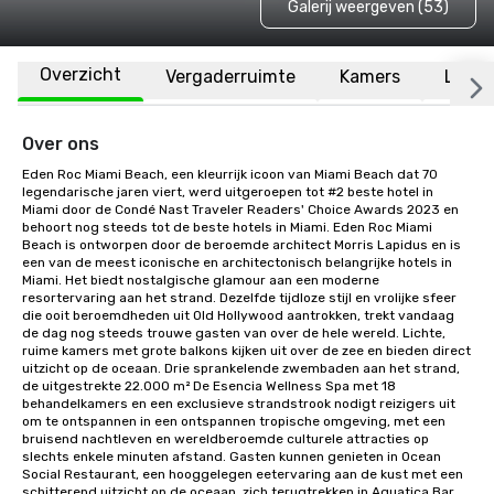
Galerij weergeven (53)
Overzicht
Vergaderruimte
Kamers
Locat
Over ons
Eden Roc Miami Beach, een kleurrijk icoon van Miami Beach dat 70 
legendarische jaren viert, werd uitgeroepen tot #2 beste hotel in 
Miami door de Condé Nast Traveler Readers' Choice Awards 2023 en 
behoort nog steeds tot de beste hotels in Miami. Eden Roc Miami 
Beach is ontworpen door de beroemde architect Morris Lapidus en is 
een van de meest iconische en architectonisch belangrijke hotels in 
Miami. Het biedt nostalgische glamour aan een moderne 
resortervaring aan het strand. Dezelfde tijdloze stijl en vrolijke sfeer 
die ooit beroemdheden uit Old Hollywood aantrokken, trekt vandaag 
de dag nog steeds trouwe gasten van over de hele wereld. Lichte, 
ruime kamers met grote balkons kijken uit over de zee en bieden direct 
uitzicht op de oceaan. Drie sprankelende zwembaden aan het strand, 
de uitgestrekte 22.000 m² De Esencia Wellness Spa met 18 
behandelkamers en een exclusieve strandstrook nodigt reizigers uit 
om te ontspannen in een ontspannen tropische omgeving, met een 
bruisend nachtleven en wereldberoemde culturele attracties op 
slechts enkele minuten afstand. Gasten kunnen genieten in Ocean 
Social Restaurant, een hooggelegen eetervaring aan de kust met een 
schitterend uitzicht op de oceaan, zich terugtrekken in Aquatica Bar 