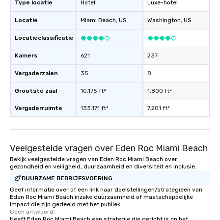
Type locatie
Hotel
Luxe-hotel
Locatie
Miami Beach
, US
Washington
, US
Locatieclassificatie
Kamers
621
237
Vergaderzalen
35
8
Grootste zaal
10.175 ft²
1.800 ft²
Vergaderruimte
133.171 ft²
7.201 ft²
Veelgestelde vragen over Eden Roc Miami Beach
Bekijk veelgestelde vragen van Eden Roc Miami Beach over
gezondheid en veiligheid, duurzaamheid en diversiteit en inclusie.
DUURZAME BEDRIJFSVOERING
Geef informatie over of een link naar doelstellingen/strategieën van
Eden Roc Miami Beach inzake duurzaamheid of maatschappelijke
impact die zijn gedeeld met het publiek.
Geen antwoord.
Heeft Eden Roc Miami Beach een strategie die gericht is op het