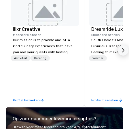
ilixr Creative
Meerdere steden
Meerdere steden
Our mission is to provide one-of-a-
South Florida's Most P
kind culinary experiences that leave
Luxurious Transporta
you and your guests with lasting
Looking to make your 
memories and satiated palates. Every
to remember? With Dr
Activiteit
Catering
Vervoer
detail is meticulously thought out, and
Transportation, you can
our commitment to hospitality, with
in one of the most beau
over 40 years of experience working
limousines of South Fl
in some of the world's most
South Florida’s most 
acclaimed restaurants, brings a level
luxury transportation
of excellence rarely found in the
offering quality transp
Profiel bezoeken
Profiel bezoeken
catering industry.
services.
Op zoek naar meer leveranciersopties?
Browse voor meer leveranciers voor A/V, entertainment,