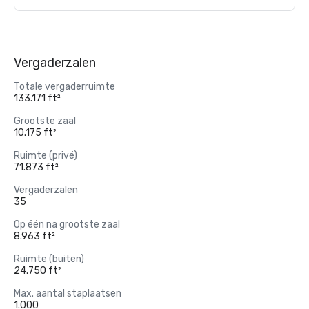
Vergaderzalen
Totale vergaderruimte
133.171 ft²
Grootste zaal
10.175 ft²
Ruimte (privé)
71.873 ft²
Vergaderzalen
35
Op één na grootste zaal
8.963 ft²
Ruimte (buiten)
24.750 ft²
Max. aantal staplaatsen
1.000