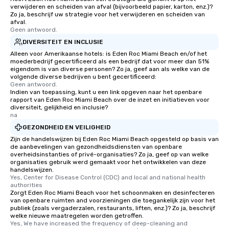
verwijderen en scheiden van afval (bijvoorbeeld papier, karton, enz.)?
Zo ja, beschrijf uw strategie voor het verwijderen en scheiden van
afval.
Geen antwoord.
DIVERSITEIT EN INCLUSIE
Alleen voor Amerikaanse hotels: is Eden Roc Miami Beach en/of het
moederbedrijf gecertificeerd als een bedrijf dat voor meer dan 51%
eigendom is van diverse personen? Zo ja, geef aan als welke van de
volgende diverse bedrijven u bent gecertificeerd:
Geen antwoord.
Indien van toepassing, kunt u een link opgeven naar het openbare
rapport van Eden Roc Miami Beach over de inzet en initiatieven voor
diversiteit, gelijkheid en inclusie?
na
GEZONDHEID EN VEILIGHEID
Zijn de handelswijzen bij Eden Roc Miami Beach opgesteld op basis van
de aanbevelingen van gezondheidsdiensten van openbare
overheidsinstanties of privé-organisaties? Zo ja, geef op van welke
organisaties gebruik werd gemaakt voor het ontwikkelen van deze
handelswijzen.
Yes, Center for Disease Control (CDC) and local and national health 
authorities
Zorgt Eden Roc Miami Beach voor het schoonmaken en desinfecteren
van openbare ruimten and voorzieningen die toegankelijk zijn voor het
publiek (zoals vergaderzalen, restaurants, liften, enz.)? Zo ja, beschrijf
welke nieuwe maatregelen worden getroffen.
Yes, We have increased the frequency of deep-cleaning and 