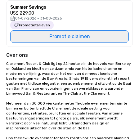
Summer Savings
US$ 229,00
01-07-2026 - 31-08-2026
Promotietarieven
Promotie claimen
Over ons
Claremont Resort & Club ligt op 22 hectare in de heuvels van Berkeley 
en Oakland en biedt een zeldzame mix van historische charme en 
moderne verfijning, waardoor het een van de meest iconische 
bestemmingen van de Bay Area is. Sinds 1915 verwelkomt het resort 
gasten met tijdloze elegantie, een adembenemend uitzicht op de Baai 
van San Francisco en voorzieningen van wereldklasse, waaronder 
Limewood Bar & Restaurant en The Club at the Claremont.

Met meer dan 30.000 vierkante meter flexibele evenementenruimte 
binnen en buiten biedt de Claremont de ideale setting voor 
conferenties, retraites, bruiloften en sociale feesten. Van intieme 
bestuursvergaderingen tot grote gala's, elk evenement wordt 
versterkt door veel natuurlijk licht, ultramodern design en 
inspirerende uitzichten over de stad en de baai.

Ons toegewijde evenemententeam zorgt voor een naadloze planning 