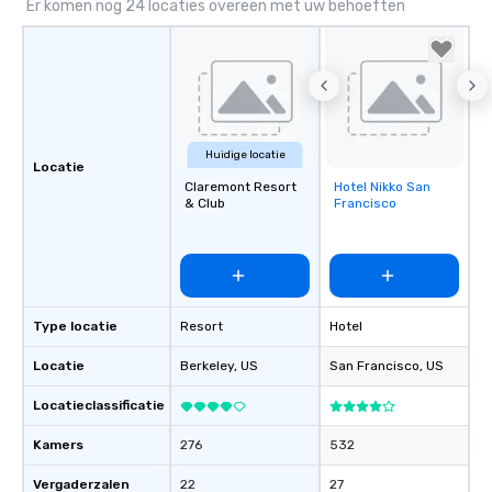
Er komen nog 24 locaties overeen met uw behoeften
Huidige locatie
Locatie
Claremont Resort
Hotel Nikko San
Removed from
& Club
Francisco
favorites
Type locatie
Resort
Hotel
Locatie
Berkeley
, US
San Francisco
, US
Locatieclassificatie
Kamers
276
532
Vergaderzalen
22
27