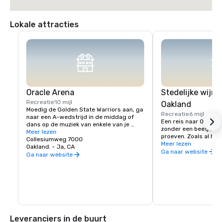
Lokale attracties
Oracle Arena
Stedelijke wijnr
Recreatie
10 mijl
Oakland
Moedig de Golden State Warriors aan, ga 
Recreatie
6 mijl
naar een A-wedstrijd in de middag of 
Een reis naar Oakland
dans op de muziek van enkele van je 
zonder een beetje lok
favoriete artiesten!
Meer lezen
proeven. Zoals al het 
Collesiumweg 7000
onze wijnscene een be
Meer lezen
Oakland. - Ja, CA
stedelijke wijnhuizen 
Ga naar website
Ga naar website
gehuisvest in gereno
maar de wijnkwaliteit
Het kan ook geen kwaa
het Californische wijn
komen uit de hele sta
Urban Wine Trail en 
winkelen, te eten en a
wat Oakland te biede
Leveranciers in de buurt