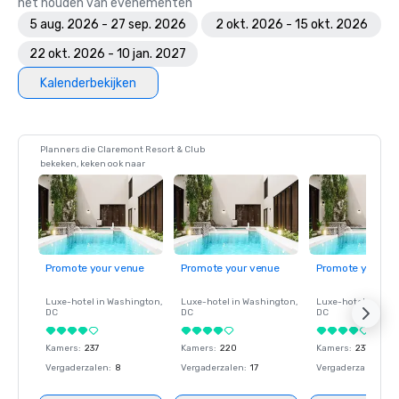
het houden van evenementen
5 aug. 2026 - 27 sep. 2026
2 okt. 2026 - 15 okt. 2026
22 okt. 2026 - 10 jan. 2027
Kalenderbekijken
Planners die Claremont Resort & Club
bekeken, keken ook naar
Promote your venue
Promote your venue
Promote your ve
Luxe-hotel in
Washington
,
Luxe-hotel in
Washington
,
Luxe-hotel in
Wash
DC
DC
DC
Kamers
:
237
Kamers
:
220
Kamers
:
237
Vergaderzalen
:
8
Vergaderzalen
:
17
Vergaderzalen
:
8