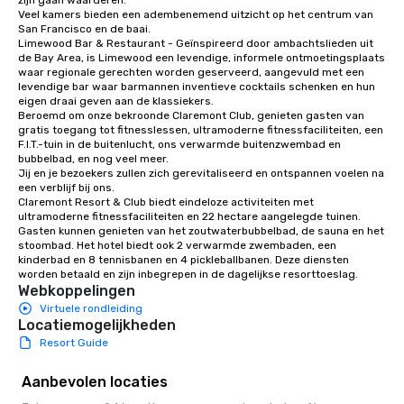
zijn gaan waarderen. 

Veel kamers bieden een adembenemend uitzicht op het centrum van 
San Francisco en de baai. 

Limewood Bar & Restaurant - Geïnspireerd door ambachtslieden uit 
de Bay Area, is Limewood een levendige, informele ontmoetingsplaats 
waar regionale gerechten worden geserveerd, aangevuld met een 
levendige bar waar barmannen inventieve cocktails schenken en hun 
eigen draai geven aan de klassiekers.

Beroemd om onze bekroonde Claremont Club, genieten gasten van 
gratis toegang tot fitnesslessen, ultramoderne fitnessfaciliteiten, een 
F.I.T.-tuin in de buitenlucht, ons verwarmde buitenzwembad en 
bubbelbad, en nog veel meer. 

Jij en je bezoekers zullen zich gerevitaliseerd en ontspannen voelen na 
een verblijf bij ons. 

Claremont Resort & Club biedt eindeloze activiteiten met 
ultramoderne fitnessfaciliteiten en 22 hectare aangelegde tuinen. 
Gasten kunnen genieten van het zoutwaterbubbelbad, de sauna en het 
stoombad. Het hotel biedt ook 2 verwarmde zwembaden, een 
kinderbad en 8 tennisbanen en 4 pickleballbanen. Deze diensten 
worden betaald en zijn inbegrepen in de dagelijkse resorttoeslag.
Webkoppelingen
Virtuele rondleiding
Locatiemogelijkheden
Resort Guide
Aanbevolen locaties