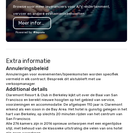
techniques. Whether you're planning a
or walk away with a pr
Browse voor meer leveranciers voor A/V, entertainment,
corporate team-building retreat,
innovation playbook, S
vervoer en andere evenementsbehoeften.
milestone celebration, or virtual
programming that is 
Meer informatie
cooking experience, we create
substantive, and uniqu
memorable events that encourage
the Valley. Ideal for g
Powered by
connection, boost engagement, and
Fully customizable by 
leave participants with new skills
seniority, and objectiv
they'll actually use. Perfect for: Team
building, corporate wellness
Extra informatie
programs, birthday parties,
anniversary celebrations, rehearsal
Annuleringsbeleid
dinners, holiday events, client
Annuleringen voor evenementen/bijeenkomsten worden specifiek 
vermeld in elk contract. Bespreek dit alstublieft met uw 
entertainment, and virtual team
verkoopmanager.
connections. We handle everything
Additional details
from ingredient sourcing to
Claremont Resort & Club in Berkeley kijkt uit over de Baai van San 
instruction, making your event
Francisco en bereikt nieuwe hoogten op het gebied van service, 
planning seamless.
voorzieningen en accommodatie. De afgelopen 110 jaar is Claremont 
erkend als een icoon in de Bay Area. Het hotel is gunstig gelegen in het 
hart van Berkeley, op slechts 20 minuten rijden van het centrum van 
San Francisco. 

Alle 276 kamers zijn in 2016 opnieuw ontworpen met een eigentijdse 
stijl, met behoud van de klassieke uitstraling die velen van ons hotel 