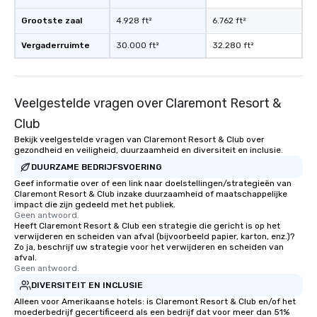
Grootste zaal
4.928 ft²
6.762 ft²
Vergaderruimte
30.000 ft²
32.280 ft²
Veelgestelde vragen over Claremont Resort &
Club
Bekijk veelgestelde vragen van Claremont Resort & Club over
gezondheid en veiligheid, duurzaamheid en diversiteit en inclusie.
DUURZAME BEDRIJFSVOERING
Geef informatie over of een link naar doelstellingen/strategieën van
Claremont Resort & Club inzake duurzaamheid of maatschappelijke
impact die zijn gedeeld met het publiek.
Geen antwoord.
Heeft Claremont Resort & Club een strategie die gericht is op het
verwijderen en scheiden van afval (bijvoorbeeld papier, karton, enz.)?
Zo ja, beschrijf uw strategie voor het verwijderen en scheiden van
afval.
Geen antwoord.
DIVERSITEIT EN INCLUSIE
Alleen voor Amerikaanse hotels: is Claremont Resort & Club en/of het
moederbedrijf gecertificeerd als een bedrijf dat voor meer dan 51%