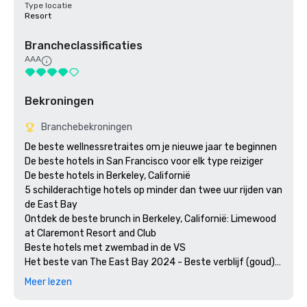
Type locatie
Resort
Brancheclassificaties
AAA
Bekroningen
Branchebekroningen
De beste wellnessretraites om je nieuwe jaar te beginnen

De beste hotels in San Francisco voor elk type reiziger 

De beste hotels in Berkeley, Californië

5 schilderachtige hotels op minder dan twee uur rijden van 
de East Bay

Ontdek de beste brunch in Berkeley, Californië: Limewood 
at Claremont Resort and Club

Beste hotels met zwembad in de VS

Het beste van The East Bay 2024 - Beste verblijf (goud)

Het beste van de East Bay 2024 - Beste locatie voor 
Meer lezen
huwelijksrecepties (goud)

Het beste van de East Bay 2024 - Beste hotelbar 