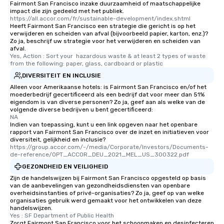
Fairmont San Francisco inzake duurzaamheid of maatschappelijke
impact die zijn gedeeld met het publiek.
https://all.accor.com/fr/sustainable-development/index.shtml
Heeft Fairmont San Francisco een strategie die gericht is op het
verwijderen en scheiden van afval (bijvoorbeeld papier, karton, enz.)?
Zo ja, beschrijf uw strategie voor het verwijderen en scheiden van
afval.
Yes, Action : Sort your  hazardous waste & at least 2 types of waste 
from the following: paper, glass, cardboard or plastic
DIVERSITEIT EN INCLUSIE
Alleen voor Amerikaanse hotels: is Fairmont San Francisco en/of het
moederbedrijf gecertificeerd als een bedrijf dat voor meer dan 51%
eigendom is van diverse personen? Zo ja, geef aan als welke van de
volgende diverse bedrijven u bent gecertificeerd:
NA
Indien van toepassing, kunt u een link opgeven naar het openbare
rapport van Fairmont San Francisco over de inzet en initiatieven voor
diversiteit, gelijkheid en inclusie?
https://group.accor.com/-/media/Corporate/Investors/Documents-
de-reference/OPT_ACCOR_DEU_2021_MEL_US_300322.pdf
GEZONDHEID EN VEILIGHEID
Zijn de handelswijzen bij Fairmont San Francisco opgesteld op basis
van de aanbevelingen van gezondheidsdiensten van openbare
overheidsinstanties of privé-organisaties? Zo ja, geef op van welke
organisaties gebruik werd gemaakt voor het ontwikkelen van deze
handelswijzen.
Yes : SF Department of Public Health
Zorgt Fairmont San Francisco voor het schoonmaken en desinfecteren