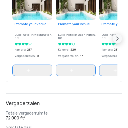
Promote your venue
Promote your venue
Promote your ve
Luxe-hotel in
Washington
,
Luxe-hotel in
Washington
,
Luxe-hotel in
Wash
DC
DC
DC
Kamers
:
237
Kamers
:
220
Kamers
:
237
Vergaderzalen
:
8
Vergaderzalen
:
17
Vergaderzalen
:
8
Vergaderzalen
Totale vergaderruimte
72.000 ft²
Grootste zaal