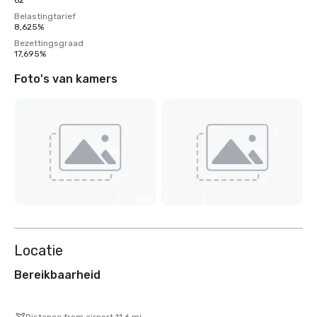
62
Belastingtarief
8,625%
Bezettingsgraad
17,695%
Foto's van kamers
Nog 32
weergeven
Locatie
Bereikbaarheid