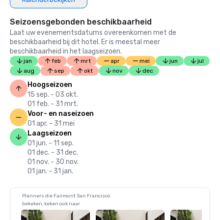
Seizoensgebonden beschikbaarheid
Laat uw evenementsdatums overeenkomen met de
beschikbaarheid bij dit hotel. Er is meestal meer
beschikbaarheid in het laagseizoen.
jan
feb
mrt
apr
mei
jun
jul
aug
sep
okt
nov
dec
Hoogseizoen
15 sep. - 03 okt.
01 feb. - 31 mrt.
Voor- en naseizoen
01 apr. - 31 mei
Laagseizoen
01 jun. - 11 sep.
01 dec. - 31 dec.
01 nov. - 30 nov.
01 jan. - 31 jan.
Planners die Fairmont San Francisco
bekeken, keken ook naar