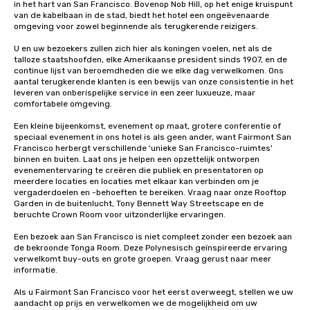
in het hart van San Francisco. Bovenop Nob Hill, op het enige kruispunt 
van de kabelbaan in de stad, biedt het hotel een ongeëvenaarde 
omgeving voor zowel beginnende als terugkerende reizigers. 

U en uw bezoekers zullen zich hier als koningen voelen, net als de 
talloze staatshoofden, elke Amerikaanse president sinds 1907, en de 
continue lijst van beroemdheden die we elke dag verwelkomen. Ons 
aantal terugkerende klanten is een bewijs van onze consistentie in het 
leveren van onberispelijke service in een zeer luxueuze, maar 
comfortabele omgeving. 

Een kleine bijeenkomst, evenement op maat, grotere conferentie of 
speciaal evenement in ons hotel is als geen ander, want Fairmont San 
Francisco herbergt verschillende 'unieke San Francisco-ruimtes' 
binnen en buiten. Laat ons je helpen een opzettelijk ontworpen 
evenementervaring te creëren die publiek en presentatoren op 
meerdere locaties en locaties met elkaar kan verbinden om je 
vergaderdoelen en -behoeften te bereiken. Vraag naar onze Rooftop 
Garden in de buitenlucht, Tony Bennett Way Streetscape en de 
beruchte Crown Room voor uitzonderlijke ervaringen.

Een bezoek aan San Francisco is niet compleet zonder een bezoek aan 
de bekroonde Tonga Room. Deze Polynesisch geïnspireerde ervaring 
verwelkomt buy-outs en grote groepen. Vraag gerust naar meer 
informatie.

Als u Fairmont San Francisco voor het eerst overweegt, stellen we uw 
aandacht op prijs en verwelkomen we de mogelijkheid om uw 