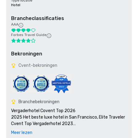
Type locatie
Hotel
Brancheclassificaties
AAA
Forbes Travel Guide
Bekroningen
Cvent-bekroningen
Branchebekroningen
Vergaderhotel Covent Top 2026

2025 Het beste luxe hotel in San Francisco, Elite Traveler 

Cvent Top Vergaderhotel 2023

2023 7x7:50 meest iconische cocktails in San Francisco 
Meer lezen
2023, #1 1934 Zombie in de Tonga Room
