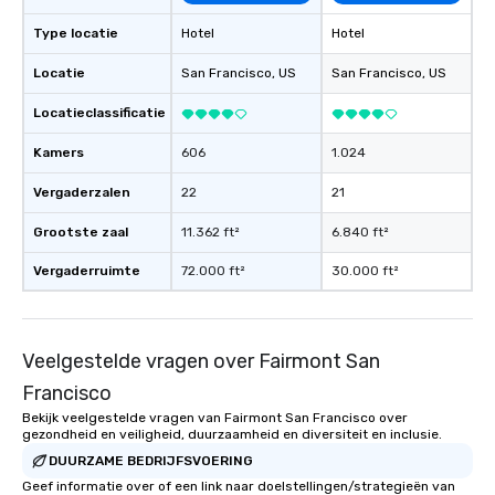
Type locatie
Hotel
Hotel
Locatie
San Francisco
, US
San Francisco
, US
Locatieclassificatie
Kamers
606
1.024
Vergaderzalen
22
21
Grootste zaal
11.362 ft²
6.840 ft²
Vergaderruimte
72.000 ft²
30.000 ft²
Veelgestelde vragen over Fairmont San
Francisco
Bekijk veelgestelde vragen van Fairmont San Francisco over
gezondheid en veiligheid, duurzaamheid en diversiteit en inclusie.
DUURZAME BEDRIJFSVOERING
Geef informatie over of een link naar doelstellingen/strategieën van