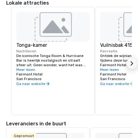
Lokale attracties
Tonga-kamer
Vuilnisbak 415
Nachtleven
Recreatie
De iconische Tonga Room & Hurricane 
Ontdek de wijnlande
Bar is heerlijk nostalgisch en straalt 
tijdens deze luxe wijn
sfeer uit. Geen wonder, want het was 
Fairmont Hotel. Erva
een decorontwerper uit Hollywood die de 
Meer lezen
leren je smaak kennen
Meer lezen
thema-look en feel creëerde. Gasten 
Fairmont Hotel
wilt dat je reis verlo
Fairmont Hotel
verzamelen zich rond een grote centrale 
San Francisco
op maat gemaakte erva
San Francisco
„" lagune "”, ooit het overdekte zwembad 
voor jou.
Ga naar website
Ga naar website
van het hotel.” Van tijd tot tijd waaien 
tropische regen-, donder- en 
onweersbuien door, terwijl een band 
speelt vanaf een drijvende boot.
Leveranciers in de buurt
Gepromoot