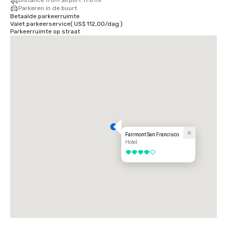
Distance from airport 11.6 mi
Parkeren in de buurt
Betaalde parkeerruimte
Valet parkeerservice
(
US$ 112,00
/
dag
)
Parkeerruimte op straat
Fairmont San Francisco
Hotel
4 van 5