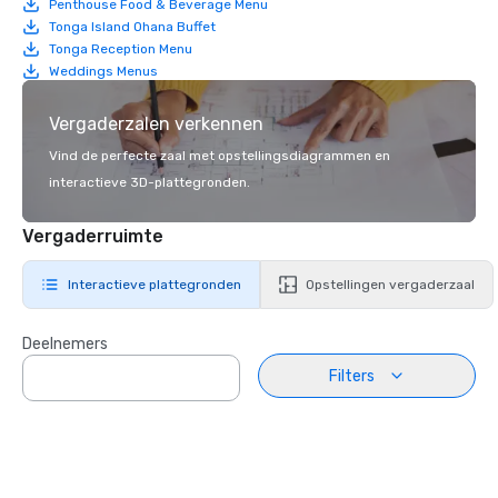
Penthouse Food & Beverage Menu
Tonga Island Ohana Buffet
Tonga Reception Menu
Weddings Menus
Vergaderzalen verkennen
Vind de perfecte zaal met opstellingsdiagrammen en
interactieve 3D-plattegronden.
Vergaderruimte
Interactieve plattegronden
Opstellingen vergaderzaal
Deelnemers
Filters