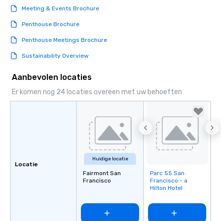
Meeting & Events Brochure
Penthouse Brochure
Penthouse Meetings Brochure
Sustainability Overview
Aanbevolen locaties
Er komen nog 24 locaties overeen met uw behoeften
Huidige locatie
Locatie
Fairmont San
Parc 55 San
Removed from
Francisco
Francisco - a
favorites
Hilton Hotel