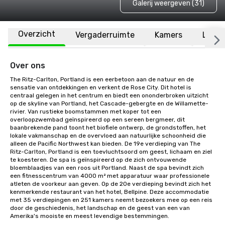
Galerij weergeven (31)
Overzicht
Vergaderruimte
Kamers
Locat
Over ons
The Ritz-Carlton, Portland is een eerbetoon aan de natuur en de 
sensatie van ontdekkingen en verkent de Rose City. Dit hotel is 
centraal gelegen in het centrum en biedt een ononderbroken uitzicht 
op de skyline van Portland, het Cascade-gebergte en de Willamette-
rivier. Van rustieke boomstammen met koper tot een 
overloopzwembad geïnspireerd op een sereen bergmeer, dit 
baanbrekende pand toont het biofiele ontwerp, de grondstoffen, het 
lokale vakmanschap en de overvloed aan natuurlijke schoonheid die 
alleen de Pacific Northwest kan bieden. De 19e verdieping van The 
Ritz-Carlton, Portland is een toevluchtsoord om geest, lichaam en ziel 
te koesteren. De spa is geïnspireerd op de zich ontvouwende 
bloemblaadjes van een roos uit Portland. Naast de spa bevindt zich 
een fitnesscentrum van 4000 m² met apparatuur waar professionele 
atleten de voorkeur aan geven. Op de 20e verdieping bevindt zich het 
kenmerkende restaurant van het hotel, Bellpine. Deze accommodatie 
met 35 verdiepingen en 251 kamers neemt bezoekers mee op een reis 
door de geschiedenis, het landschap en de geest van een van 
Amerika's mooiste en meest levendige bestemmingen.