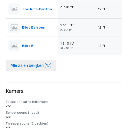
3.678 ft²
The Ritz-Carlton Pre-Function
12 ft
-
2.165 ft²
Eliot Ballroom
12 ft
27 x 71 ft²
1.240 ft²
Eliot B
12 ft
31 x 40 ft²
Alle zalen bekijken (17)
Kamers
Totaal aantal hotelkamers
251
Eenpersoons (1 bed)
165
Tweepersoons (2 bedden)
42