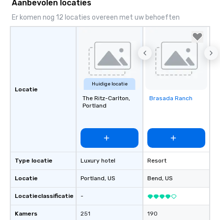
Aanbevolen locaties
wedding day a breeze
Er komen nog 12 locaties overeen met uw behoeften
options available for 
and every budget.
Huidige locatie
Locatie
The Ritz-Carlton,
Brasada Ranch
Removed from
Portland
favorites
Type locatie
Luxury hotel
Resort
Locatie
Portland
, US
Bend
, US
Locatieclassificatie
-
Kamers
251
190