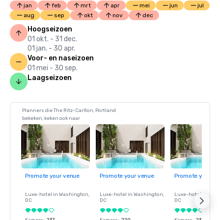
jan
feb
mrt
apr
mei
jun
jul
aug
sep
okt
nov
dec
Hoogseizoen
01 okt. - 31 dec.
01 jan. - 30 apr.
Voor- en naseizoen
01 mei - 30 sep.
Laagseizoen
Planners die The Ritz-Carlton, Portland
bekeken, keken ook naar
Promote your venue
Promote your venue
Promote your ve
Luxe-hotel in
Washington
,
Luxe-hotel in
Washington
,
Luxe-hotel in
Wash
DC
DC
DC