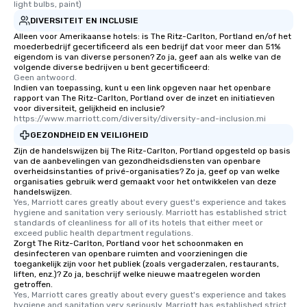
light bulbs, paint)
DIVERSITEIT EN INCLUSIE
Alleen voor Amerikaanse hotels: is The Ritz-Carlton, Portland en/of het
moederbedrijf gecertificeerd als een bedrijf dat voor meer dan 51%
eigendom is van diverse personen? Zo ja, geef aan als welke van de
volgende diverse bedrijven u bent gecertificeerd:
Geen antwoord.
Indien van toepassing, kunt u een link opgeven naar het openbare
rapport van The Ritz-Carlton, Portland over de inzet en initiatieven
voor diversiteit, gelijkheid en inclusie?
https://www.marriott.com/diversity/diversity-and-inclusion.mi
GEZONDHEID EN VEILIGHEID
Zijn de handelswijzen bij The Ritz-Carlton, Portland opgesteld op basis
van de aanbevelingen van gezondheidsdiensten van openbare
overheidsinstanties of privé-organisaties? Zo ja, geef op van welke
organisaties gebruik werd gemaakt voor het ontwikkelen van deze
handelswijzen.
Yes, Marriott cares greatly about every guest's experience and takes 
hygiene and sanitation very seriously. Marriott has established strict 
standards of cleanliness for all of its hotels that either meet or 
exceed public health department regulations. 
Zorgt The Ritz-Carlton, Portland voor het schoonmaken en
desinfecteren van openbare ruimten and voorzieningen die
toegankelijk zijn voor het publiek (zoals vergaderzalen, restaurants,
liften, enz.)? Zo ja, beschrijf welke nieuwe maatregelen worden
getroffen.
Yes, Marriott cares greatly about every guest's experience and takes 
hygiene and sanitation very seriously. Marriott has established strict 