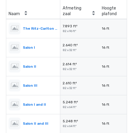
Afmeting
Hoogte
Naam
zaal
plafond
7.893 ft²
The Ritz-Carlton Ballroom
16 ft
82 x 96 ft²
2.640 ft²
Salon I
16 ft
82 x 32 ft²
2.614 ft²
Salon II
16 ft
82 x 32 ft²
2.610 ft²
Salon III
16 ft
82 x 32 ft²
5.248 ft²
Salon I and II
16 ft
82 x 64 ft²
5.248 ft²
Salon II and III
16 ft
82 x 64 ft²