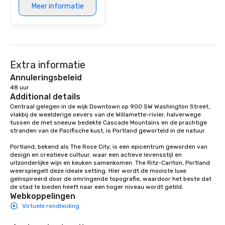
modern edge. By choo
Meer informatie
Nouveau Jazz, you aren
a band; you are securi
immersive experience.
in that "golden hour"
the music is sophistic
Extra informatie
cocktails and conversa
infectious enough to 
Annuleringsbeleid
engaged and energize
48 uur
Additional details
the night. ► Pop Nouveau has
Centraal gelegen in de wijk Downtown op 900 SW Washington Street, 
decades of experience
vlakbij de weelderige oevers van de Willamette-rivier, halverwege 
weddings all over the 
tussen de met sneeuw bedekte Cascade Mountains en de prachtige 
ready to provide you w
stranden van de Pacifische kust, is Portland geworteld in de natuur. 

soundtrack to enhanc
Portland, bekend als The Rose City, is een epicentrum geworden van 
of your special day! F
design en creatieve cultuur, waar een actieve levensstijl en 
mood for your "I do" m
uitzonderlijke wijn en keuken samenkomen. The Ritz-Carlton, Portland 
creating a swinging vib
weerspiegelt deze ideale setting. Hier wordt de mooiste luxe 
geïnspireerd door de omringende topografie, waardoor het beste dat 
hour, to providing som
de stad te bieden heeft naar een hoger niveau wordt getild.
for dinner which lead r
Webkoppelingen
unforgettable all night
Virtuele rondleiding
Pop Nouveau will be th
of the way to make pl