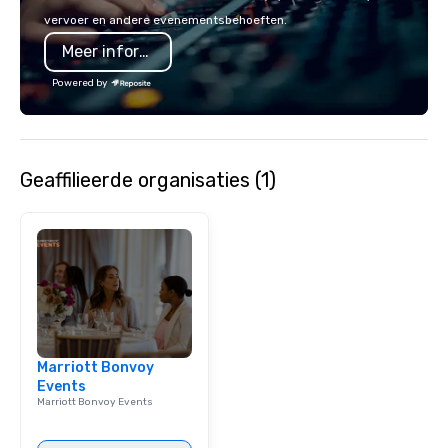
melody reimagined thr
vervoer en andere evenementsbehoeften.
1940s lens, it creates 
Meer informatie
moment. It invites the
lean in, sparking conv
Powered by
connection. ► How We Elevate Your
Event: We don’t just p
background music; we 
curated atmosphere. W
Geaffilieerde organisaties (1)
high-stakes corporate 
intimate boutique wedd
brand launch, our ens
styled and coached to
aesthetic excellence of
Bespoke Curation: From
pianists to full "Big B
orchestras. Versatile R
library of hundreds of
Marriott Bonvoy
rearranged with synco
Events
and soul. ► Visual Sophistication: Our
Marriott Bonvoy Events
performers reflect the
aesthetic—classic ele