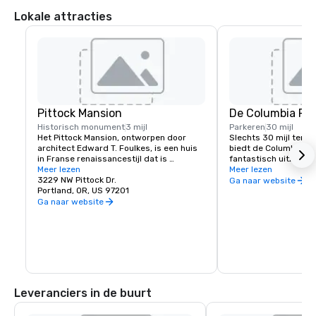
Lokale attracties
Pittock Mansion
De Columbia Riv
Historisch monument
3 mijl
Parkeren
30 mijl
Het Pittock Mansion, ontworpen door 
Slechts 30 mijl ten o
architect Edward T. Foulkes, is een huis 
biedt de Columbia Ri
in Franse renaissancestijl dat is 
fantastisch uitzicht, 
ontworpen om het uitzicht op het 
Meer lezen
mountainbikeroutes e
Meer lezen
centrum van Portland en de Cascade 
3229 NW Pittock Dr.
watervallen. Enkele pl
Ga naar website
Mountains vast te leggen. Gebouwd in 
Portland, OR, US 97201
moet hebben in de Go
1912 voor de redacteur van The 
Falls, Crown Pointe V
Ga naar website
Oregonian Newspaper, Henry Pittock, is 
River Fruit Loop en d
dit stukje geschiedenis bewaard 
River Highway.
gebleven zodat bezoekers een glimp 
kunnen opvangen van het leven in 
Portland in zijn kinderschoenen.
Leveranciers in de buurt