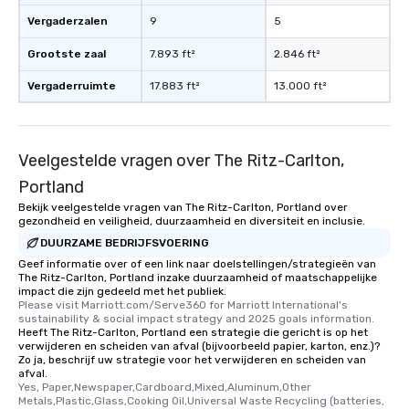
Vergaderzalen
9
5
Grootste zaal
7.893 ft²
2.846 ft²
Vergaderruimte
17.883 ft²
13.000 ft²
Veelgestelde vragen over The Ritz-Carlton,
Portland
Bekijk veelgestelde vragen van The Ritz-Carlton, Portland over
gezondheid en veiligheid, duurzaamheid en diversiteit en inclusie.
DUURZAME BEDRIJFSVOERING
Geef informatie over of een link naar doelstellingen/strategieën van
The Ritz-Carlton, Portland inzake duurzaamheid of maatschappelijke
impact die zijn gedeeld met het publiek.
Please visit Marriott.com/Serve360 for Marriott International's 
sustainability & social impact strategy and 2025 goals information.
Heeft The Ritz-Carlton, Portland een strategie die gericht is op het
verwijderen en scheiden van afval (bijvoorbeeld papier, karton, enz.)?
Zo ja, beschrijf uw strategie voor het verwijderen en scheiden van
afval.
Yes, Paper,Newspaper,Cardboard,Mixed,Aluminum,Other 
Metals,Plastic,Glass,Cooking Oil,Universal Waste Recycling (batteries, 