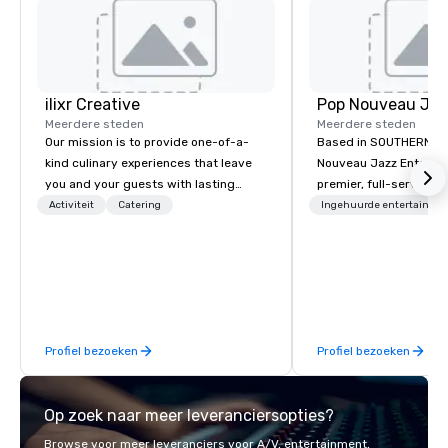
ilixr Creative
Meerdere steden
Meerdere steden
Our mission is to provide one-of-a-
Based in SOUTHERN CA
kind culinary experiences that leave
Nouveau Jazz Entertai
you and your guests with lasting
premier, full-service J
memories and satiated palates. Every
entertainment manag
Activiteit
Catering
Ingehuurde entertainme
detail is meticulously thought out, and
specializing in a sophi
our commitment to hospitality, with
genre musical experien
over 40 years of experience working
Nouveau Jazz." Our mis
in some of the world's most
create and curate memo
acclaimed restaurants, brings a level
entertainment experie
of excellence rarely found in the
clients and audiences 
Profiel bezoeken
Profiel bezoeken
catering industry.
enthusiasm after every eve
makes our approach spe
"Recognition Factor." 
Op zoek naar meer leveranciersopties?
audience hears a famil
Spears, Bruno Mars, or
Browse voor meer leveranciers voor A/V, entertainment,