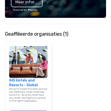
Meer informatie
Powered by
Geaffilieerde organisaties (1)
IHG Hotels and
Resorts - Global
We can't create the deck, but we
can definitely make meetings
more fun. So come meet how
you meet. We'll get your group
in the right headspace.