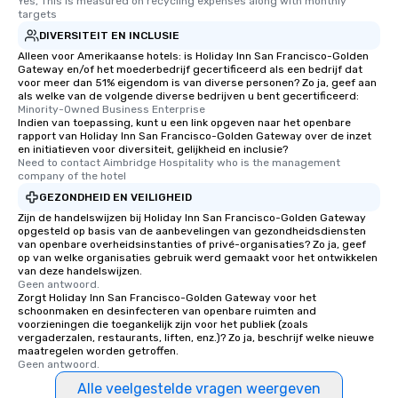
Yes, This is measured on recycling expenses along with monthly 
targets
DIVERSITEIT EN INCLUSIE
Alleen voor Amerikaanse hotels: is Holiday Inn San Francisco-Golden
Gateway en/of het moederbedrijf gecertificeerd als een bedrijf dat
voor meer dan 51% eigendom is van diverse personen? Zo ja, geef aan
als welke van de volgende diverse bedrijven u bent gecertificeerd:
Minority-Owned Business Enterprise
Indien van toepassing, kunt u een link opgeven naar het openbare
rapport van Holiday Inn San Francisco-Golden Gateway over de inzet
en initiatieven voor diversiteit, gelijkheid en inclusie?
Need to contact Aimbridge Hospitality who is the management 
company of the hotel
GEZONDHEID EN VEILIGHEID
Zijn de handelswijzen bij Holiday Inn San Francisco-Golden Gateway
opgesteld op basis van de aanbevelingen van gezondheidsdiensten
van openbare overheidsinstanties of privé-organisaties? Zo ja, geef
op van welke organisaties gebruik werd gemaakt voor het ontwikkelen
van deze handelswijzen.
Geen antwoord.
Zorgt Holiday Inn San Francisco-Golden Gateway voor het
schoonmaken en desinfecteren van openbare ruimten and
voorzieningen die toegankelijk zijn voor het publiek (zoals
vergaderzalen, restaurants, liften, enz.)? Zo ja, beschrijf welke nieuwe
maatregelen worden getroffen.
Geen antwoord.
Alle veelgestelde vragen weergeven