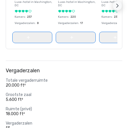
Luxe-hotel in
Washington
,
Luxe-hotel in
Washington
,
Luxe-hotel in
Wash
DC
DC
DC
Kamers
:
237
Kamers
:
220
Kamers
:
237
Vergaderzalen
:
8
Vergaderzalen
:
17
Vergaderzalen
:
8
Vergaderzalen
Totale vergaderruimte
20.000 ft²
Grootste zaal
5.600 ft²
Ruimte (privé)
18.000 ft²
Vergaderzalen