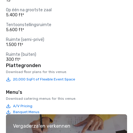
13
Op één na grootste zaal
5.400 ft²
Tentoonstellingsruimte
5.600 ft²
Ruimte (semi-privé)
1.500 ft²
Ruimte (buiten)
300 ft²
Plattegronden
Download floor plans for this venue.
20,000 SqFt of Flexible Event Space
Menu's
Download catering menus for this venue.
A/V Pricing
Banquet Menus
Vergaderzalen verkennen