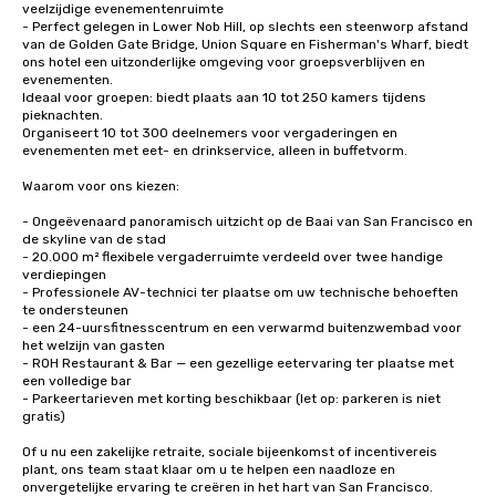
veelzijdige evenementenruimte

- Perfect gelegen in Lower Nob Hill, op slechts een steenworp afstand 
van de Golden Gate Bridge, Union Square en Fisherman's Wharf, biedt 
ons hotel een uitzonderlijke omgeving voor groepsverblijven en 
evenementen.

Ideaal voor groepen: biedt plaats aan 10 tot 250 kamers tijdens 
pieknachten.

Organiseert 10 tot 300 deelnemers voor vergaderingen en 
evenementen met eet- en drinkservice, alleen in buffetvorm. 

Waarom voor ons kiezen:

- Ongeëvenaard panoramisch uitzicht op de Baai van San Francisco en 
de skyline van de stad

- 20.000 m² flexibele vergaderruimte verdeeld over twee handige 
verdiepingen

- Professionele AV-technici ter plaatse om uw technische behoeften 
te ondersteunen

- een 24-uursfitnesscentrum en een verwarmd buitenzwembad voor 
het welzijn van gasten

- ROH Restaurant & Bar — een gezellige eetervaring ter plaatse met 
een volledige bar

- Parkeertarieven met korting beschikbaar (let op: parkeren is niet 
gratis)

Of u nu een zakelijke retraite, sociale bijeenkomst of incentivereis 
plant, ons team staat klaar om u te helpen een naadloze en 
onvergetelijke ervaring te creëren in het hart van San Francisco.