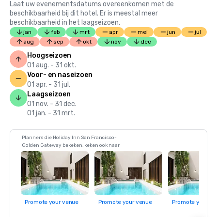
Laat uw evenementsdatums overeenkomen met de
beschikbaarheid bij dit hotel. Er is meestal meer
beschikbaarheid in het laagseizoen.
jan
feb
mrt
apr
mei
jun
jul
aug
sep
okt
nov
dec
Hoogseizoen
01 aug. - 31 okt.
Voor- en naseizoen
01 apr. - 31 jul.
Laagseizoen
01 nov. - 31 dec.
01 jan. - 31 mrt.
Planners die Holiday Inn San Francisco-
Golden Gateway bekeken, keken ook naar
Promote your venue
Promote your venue
Promote your ve